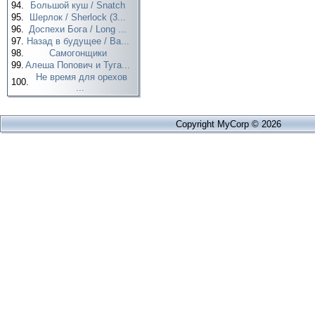
94.
Большой куш / Snatch
95.
Шерлок / Sherlock (3...
96.
Доспехи Бога / Long ...
97.
Назад в будущее / Ba...
98.
Самогонщики
99.
Алеша Попович и Туга...
Не время для орехов
100.
...
Copyright MyCorp © 2026