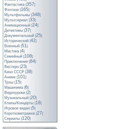
357
Фантастика
[
]
165
Фэнтази
[
]
348
Мультфильмы
[
]
33
Мультсериал
[
]
24
Анимационный
[
]
37
Детективы
[
]
25
Документальный
[
]
42
Исторический
[
]
51
Военный
[
]
4
Мистика
[
]
108
Семейный
[
]
84
Приключения
[
]
23
Вестерн
[
]
38
Кино СССР
[
]
101
Аниме
[
]
15
Трэш
[
]
6
Машинима
[
]
2
Видеоуроки
[
]
20
Музыкальный
[
]
18
Клипы/Концерты
[
]
5
Игровое видео
[
]
27
Короткометражки
[
]
120
Cериалы
[
]