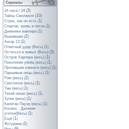
Сериалы
3
24 часа / 24
[
]
10
Тайны Смолвиля
[
]
1
Страх, как он есть
[
]
1
Спартак: кровь и песок
[
]
1
Дневники вампира
[
]
2
Выжившие
[
]
1
Ангар 13
[
]
1
Ответный удар (Весь)
[
]
3
Остаться в живых (Весь)
[
]
1
Остров Харпера (весь)
[
]
1
Поколение убийц (весь)
[
]
1
Пропавшая комната (весь)
[
]
1
Паршивые овцы (весь)
[
]
2
Рим (весь)
[
]
1
Светлячок (весь)
[
]
1
Там (весь)
[
]
1
Тихий океан (весь)
[
]
1
Тупик (весь)
[
]
1
Капитан Пауэр (весь)
[
]
Космос : Далекие
1
уголки(Весь)
[
]
1
Ещё
[
]
1
Футурама
[
]
9
Игры