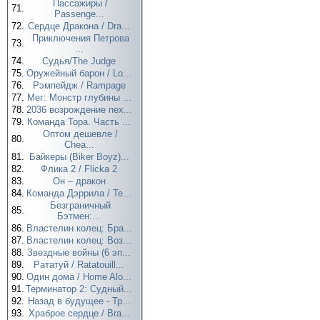
Пассажиры /
71.
Passenge...
72.
Сердце Дракона / Dra...
Приключения Петрова
73.
...
74.
Судья/The Judge
75.
Оружейный барон / Lo...
76.
Рэмпейдж / Rampage
77.
Мег: Монстр глубины ...
78.
2036 возрождение nex...
79.
Команда Тора. Часть ...
Оптом дешевле /
80.
Chea...
81.
Байкеры (Biker Boyz)...
82.
Флика 2 / Flicka 2
83.
Он – дракон
84.
Команда Дэррила / Te...
Безграничный
85.
Бэтмен:...
86.
Властелин колец: Бра...
87.
Властелин колец: Воз...
88.
Звездные войны (6 эп...
89.
Рататуй / Ratatouill...
90.
Один дома / Home Alo...
91.
Терминатор 2: Судный...
92.
Назад в будущее - Тр...
93.
Храброе сердце / Bra...