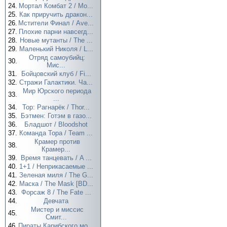
24.
Мортал Комбат 2 / Mo...
25.
Как приручить дракон...
26.
Мстители Финал / Ave...
27.
Плохие парни навсегд...
28.
Новые мутанты / The ...
29.
Маленький Николя / L...
Отряд самоубийц:
30.
Мис...
31.
Бойцовский клуб / Fi...
32.
Стражи Галактики. Ча...
Мир Юрского периода
33.
...
34.
Тор: Рагнарёк / Thor...
35.
Бэтмен: Готэм в газо...
36.
Бладшот / Bloodshot
37.
Команда Тора / Team ...
Крамер против
38.
Крамер...
39.
Время танцевать / A ...
40.
1+1 / Неприкасаемые ...
41.
Зеленая миля / The G...
42.
Маска / The Mask [BD...
43.
Форсаж 8 / The Fate ...
44.
Девчата
Мистер и миссис
45.
Смит...
46.
Пираты Карибского мо...