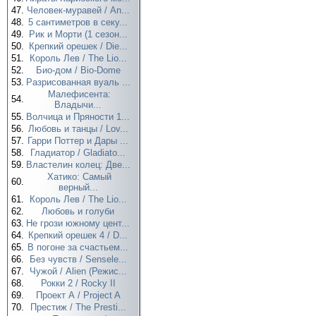
47.
Человек-муравей / An...
48.
5 сантиметров в секу...
49.
Рик и Морти (1 сезон...
50.
Крепкий орешек / Die...
51.
Король Лев / The Lio...
52.
Био-дом / Bio-Dome
53.
Разрисованная вуаль ...
Малефисента:
54.
Владычи...
55.
Волчица и Пряности 1...
56.
Любовь и танцы / Lov...
57.
Гарри Поттер и Дары ...
58.
Гладиатор / Gladiato...
59.
Властелин колец: Две...
Хатико: Самый
60.
верный...
61.
Король Лев / The Lio...
62.
Любовь и голуби
63.
Не грози южному цент...
64.
Крепкий орешек 4 / D...
65.
В погоне за счастьем...
66.
Без чувств / Sensele...
67.
Чужой / Alien (Режис...
68.
Рокки 2 / Rocky II
69.
Проект А / Project A
70.
Престиж / The Presti...