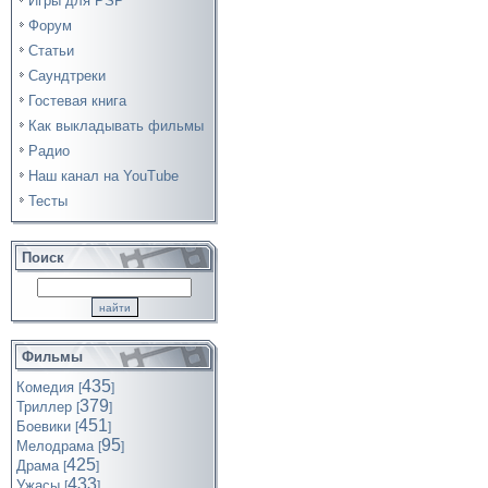
Игры для PSP
Форум
Статьи
Саундтреки
Гостевая книга
Как выкладывать фильмы
Радио
Наш канал на YouTube
Тесты
Поиск
Фильмы
435
Комедия
[
]
379
Триллер
[
]
451
Боевики
[
]
95
Мелодрама
[
]
425
Драма
[
]
433
Ужасы
[
]