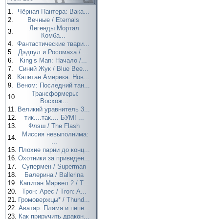
1.
Чёрная Пантера: Вака...
2.
Вечные / Eternals
Легенды Мортал
3.
Комба...
4.
Фантастические твари...
5.
Дэдпул и Росомаха / ...
6.
King’s Man: Начало /...
7.
Синий Жук / Blue Bee...
8.
Капитан Америка: Нов...
9.
Веном: Последний тан...
Трансформеры:
10.
Восхож...
11.
Великий уравнитель 3...
12.
тик....так.... БУМ! ...
13.
Флэш / The Flash
Миссия невыполнима:
14.
...
15.
Плохие парни до конц...
16.
Охотники за привиден...
17.
Супермен / Superman
18.
Балерина / Ballerina
19.
Капитан Марвел 2 / T...
20.
Трон: Арес / Tron: A...
21.
Громовержцы* / Thund...
22.
Аватар: Пламя и пепе...
23.
Как приручить дракон...