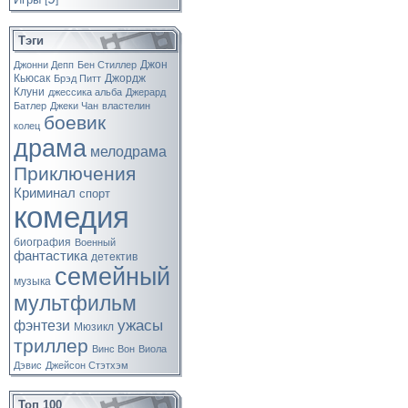
[
]
Тэги
Джон
Джонни Депп
Бен Стиллер
Кьюсак
Джордж
Брэд Питт
Клуни
джессика альба
Джерард
Батлер
Джеки Чан
властелин
боевик
колец
драма
мелодрама
Приключения
Криминал
спорт
комедия
биография
Военный
фантастика
детектив
семейный
музыка
мультфильм
ужасы
фэнтези
Мюзикл
триллер
Винс Вон
Виола
Дэвис
Джейсон Стэтхэм
Топ 100