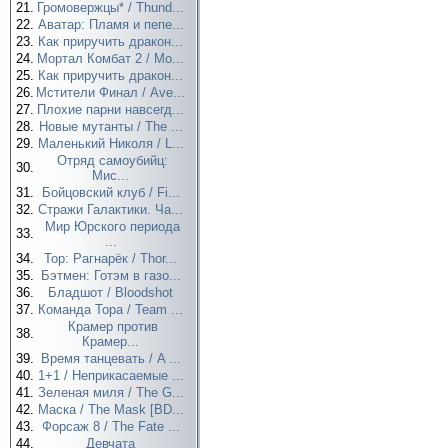
21.
Громовержцы* / Thund...
22.
Аватар: Пламя и пепе...
23.
Как приручить дракон...
24.
Мортал Комбат 2 / Mo...
25.
Как приручить дракон...
26.
Мстители Финал / Ave...
27.
Плохие парни навсегд...
28.
Новые мутанты / The ...
29.
Маленький Николя / L...
Отряд самоубийц:
30.
Мис...
31.
Бойцовский клуб / Fi...
32.
Стражи Галактики. Ча...
Мир Юрского периода
33.
...
34.
Тор: Рагнарёк / Thor...
35.
Бэтмен: Готэм в газо...
36.
Бладшот / Bloodshot
37.
Команда Тора / Team ...
Крамер против
38.
Крамер...
39.
Время танцевать / A ...
40.
1+1 / Неприкасаемые ...
41.
Зеленая миля / The G...
42.
Маска / The Mask [BD...
43.
Форсаж 8 / The Fate ...
44.
Девчата