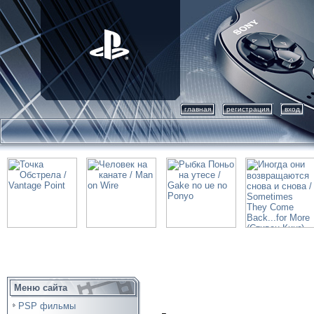
главная
регистрация
вход
Меню сайта
PSP фильмы