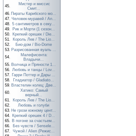
Мистер и миссис
45.
Смит...
46.
Пираты Карибского мо...
47.
Человек-муравей / An...
48.
5 сантиметров в секу...
49.
Рик и Морти (1 сезон...
50.
Крепкий орешек / Die...
51.
Король Лев / The Lio...
52.
Био-дом / Bio-Dome
53.
Разрисованная вуаль ...
Малефисента:
54.
Владычи...
55.
Волчица и Пряности 1...
56.
Любовь и танцы / Lov...
57.
Гарри Поттер и Дары ...
58.
Гладиатор / Gladiato...
59.
Властелин колец: Две...
Хатико: Самый
60.
верный...
61.
Король Лев / The Lio...
62.
Любовь и голуби
63.
Не грози южному цент...
64.
Крепкий орешек 4 / D...
65.
В погоне за счастьем...
66.
Без чувств / Sensele...
67.
Чужой / Alien (Режис...