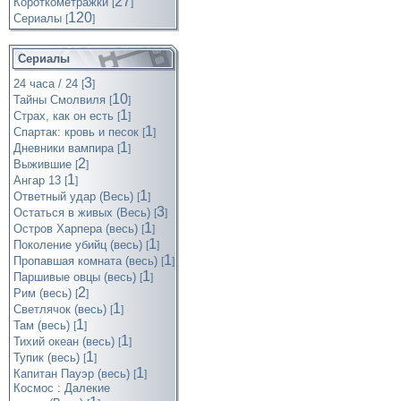
27
Короткометражки
[
]
120
Cериалы
[
]
Сериалы
3
24 часа / 24
[
]
10
Тайны Смолвиля
[
]
1
Страх, как он есть
[
]
1
Спартак: кровь и песок
[
]
1
Дневники вампира
[
]
2
Выжившие
[
]
1
Ангар 13
[
]
1
Ответный удар (Весь)
[
]
3
Остаться в живых (Весь)
[
]
1
Остров Харпера (весь)
[
]
1
Поколение убийц (весь)
[
]
1
Пропавшая комната (весь)
[
]
1
Паршивые овцы (весь)
[
]
2
Рим (весь)
[
]
1
Светлячок (весь)
[
]
1
Там (весь)
[
]
1
Тихий океан (весь)
[
]
1
Тупик (весь)
[
]
1
Капитан Пауэр (весь)
[
]
Космос : Далекие