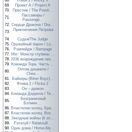
68.
Рокки 2 / Rocky II
69.
Проект А / Project A
70.
Престиж / The Presti...
Пассажиры /
71.
Passenge...
72.
Сердце Дракона / Dra...
Приключения Петрова
73.
...
74.
Судья/The Judge
75.
Оружейный барон / Lo...
76.
Рэмпейдж / Rampage
77.
Мег: Монстр глубины ...
78.
2036 возрождение nex...
79.
Команда Тора. Часть ...
Оптом дешевле /
80.
Chea...
81.
Байкеры (Biker Boyz)...
82.
Флика 2 / Flicka 2
83.
Он – дракон
84.
Команда Дэррила / Te...
Безграничный
85.
Бэтмен:...
86.
Властелин колец: Бра...
87.
Властелин колец: Воз...
88.
Звездные войны (6 эп...
89.
Рататуй / Ratatouill...
90.
Один дома / Home Alo...