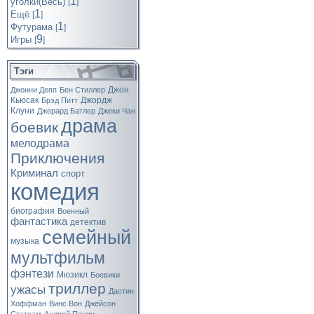
1
уголки(Весь)
[
]
1
Ещё
[
]
1
Футурама
[
]
9
Игры
[
]
Тэги
Джон
Джонни Депп
Бен Стиллер
Кьюсак
Джордж
Брэд Питт
Клуни
Джерард Батлер
Джеки Чан
драма
боевик
мелодрама
Приключения
Криминал
спорт
комедия
биография
Военный
фантастика
детектив
семейный
музыка
мультфильм
фэнтези
Мюзикл
Боевики
триллер
ужасы
Дастин
Хоффман
Винс Вон
Джейсон