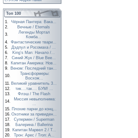
Стэтхэм
Андрей Панин
Топ 100
1.
Чёрная Пантера: Вака...
2.
Вечные / Eternals
Легенды Мортал
3.
Комба...
4.
Фантастические твари...
5.
Дэдпул и Росомаха / ...
6.
King’s Man: Начало /...
7.
Синий Жук / Blue Bee...
8.
Капитан Америка: Нов...
9.
Веном: Последний тан...
Трансформеры:
10.
Восхож...
11.
Великий уравнитель 3...
12.
тик....так.... БУМ! ...
13.
Флэш / The Flash
Миссия невыполнима:
14.
...
15.
Плохие парни до конц...
16.
Охотники за привиден...
17.
Супермен / Superman
18.
Балерина / Ballerina
19.
Капитан Марвел 2 / T...
20.
Трон: Арес / Tron: A...