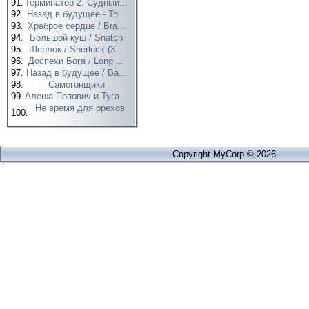
91.
Терминатор 2: Судный...
92.
Назад в будущее - Тр...
93.
Храброе сердце / Bra...
94.
Большой куш / Snatch
95.
Шерлок / Sherlock (3...
96.
Доспехи Бога / Long ...
97.
Назад в будущее / Ba...
98.
Самогонщики
99.
Алеша Попович и Туга...
Не время для орехов
100.
...
Copyright MyCorp © 2026