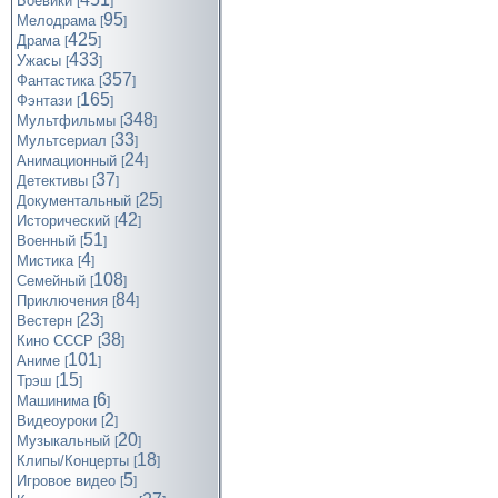
Боевики
[
]
95
Мелодрама
[
]
425
Драма
[
]
433
Ужасы
[
]
357
Фантастика
[
]
165
Фэнтази
[
]
348
Мультфильмы
[
]
33
Мультсериал
[
]
24
Анимационный
[
]
37
Детективы
[
]
25
Документальный
[
]
42
Исторический
[
]
51
Военный
[
]
4
Мистика
[
]
108
Семейный
[
]
84
Приключения
[
]
23
Вестерн
[
]
38
Кино СССР
[
]
101
Аниме
[
]
15
Трэш
[
]
6
Машинима
[
]
2
Видеоуроки
[
]
20
Музыкальный
[
]
18
Клипы/Концерты
[
]
5
Игровое видео
[
]