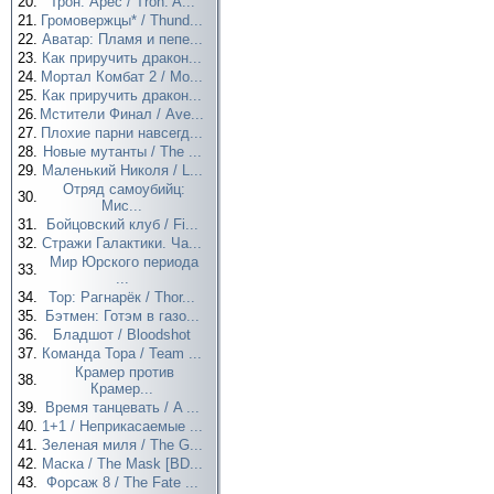
20.
Трон: Арес / Tron: A...
21.
Громовержцы* / Thund...
22.
Аватар: Пламя и пепе...
23.
Как приручить дракон...
24.
Мортал Комбат 2 / Mo...
25.
Как приручить дракон...
26.
Мстители Финал / Ave...
27.
Плохие парни навсегд...
28.
Новые мутанты / The ...
29.
Маленький Николя / L...
Отряд самоубийц:
30.
Мис...
31.
Бойцовский клуб / Fi...
32.
Стражи Галактики. Ча...
Мир Юрского периода
33.
...
34.
Тор: Рагнарёк / Thor...
35.
Бэтмен: Готэм в газо...
36.
Бладшот / Bloodshot
37.
Команда Тора / Team ...
Крамер против
38.
Крамер...
39.
Время танцевать / A ...
40.
1+1 / Неприкасаемые ...
41.
Зеленая миля / The G...
42.
Маска / The Mask [BD...
43.
Форсаж 8 / The Fate ...