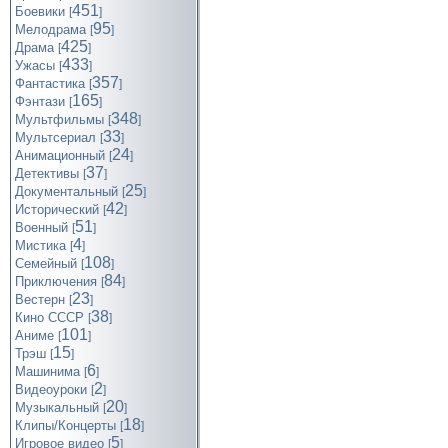
451
Боевики
[
]
95
Мелодрама
[
]
425
Драма
[
]
433
Ужасы
[
]
357
Фантастика
[
]
165
Фэнтази
[
]
348
Мультфильмы
[
]
33
Мультсериал
[
]
24
Анимационный
[
]
37
Детективы
[
]
25
Документальный
[
]
42
Исторический
[
]
51
Военный
[
]
4
Мистика
[
]
108
Семейный
[
]
84
Приключения
[
]
23
Вестерн
[
]
38
Кино СССР
[
]
101
Аниме
[
]
15
Трэш
[
]
6
Машинима
[
]
2
Видеоуроки
[
]
20
Музыкальный
[
]
18
Клипы/Концерты
[
]
5
Игровое видео
[
]