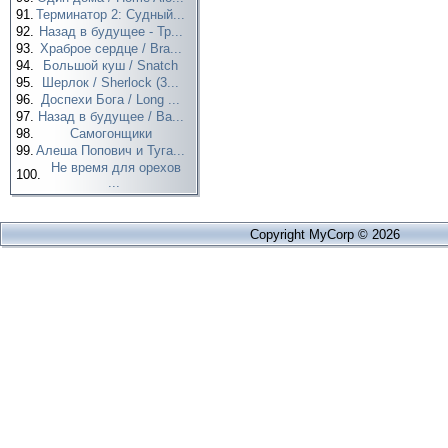
91.
Терминатор 2: Судный...
92.
Назад в будущее - Тр...
93.
Храброе сердце / Bra...
94.
Большой куш / Snatch
95.
Шерлок / Sherlock (3...
96.
Доспехи Бога / Long ...
97.
Назад в будущее / Ba...
98.
Самогонщики
99.
Алеша Попович и Туга...
Не время для орехов
100.
...
Copyright MyCorp © 2026