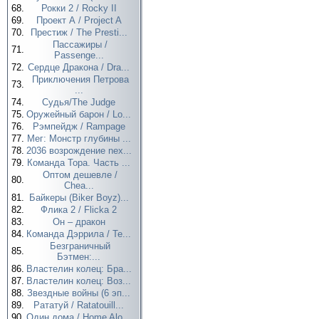
68.
Рокки 2 / Rocky II
69.
Проект А / Project A
70.
Престиж / The Presti...
Пассажиры /
71.
Passenge...
72.
Сердце Дракона / Dra...
Приключения Петрова
73.
...
74.
Судья/The Judge
75.
Оружейный барон / Lo...
76.
Рэмпейдж / Rampage
77.
Мег: Монстр глубины ...
78.
2036 возрождение nex...
79.
Команда Тора. Часть ...
Оптом дешевле /
80.
Chea...
81.
Байкеры (Biker Boyz)...
82.
Флика 2 / Flicka 2
83.
Он – дракон
84.
Команда Дэррила / Te...
Безграничный
85.
Бэтмен:...
86.
Властелин колец: Бра...
87.
Властелин колец: Воз...
88.
Звездные войны (6 эп...
89.
Рататуй / Ratatouill...
90.
Один дома / Home Alo...