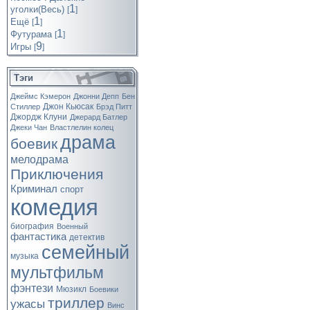
1
уголки(Весь)
[
]
1
Ещё
[
]
1
Футурама
[
]
9
Игры
[
]
Тэги
Джеймс Кэмерон
Джонни Депп
Бен
Джон Кьюсак
Стиллер
Брэд Питт
Джордж Клуни
Джерард Батлер
Джеки Чан
Властлелин колец
драма
боевик
мелодрама
Приключения
Криминал
спорт
комедия
биография
Военный
фантастика
детектив
семейный
музыка
мультфильм
фэнтези
Мюзикл
Боевики
триллер
ужасы
Винс