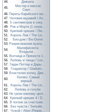
44.
Девчата
Мистер и миссис
45.
Смит...
46.
Пираты Карибского мо...
47.
Человек-муравей / An...
48.
5 сантиметров в секу...
49.
Рик и Морти (1 сезон...
50.
Крепкий орешек / Die...
51.
Король Лев / The Lio...
52.
Био-дом / Bio-Dome
53.
Разрисованная вуаль ...
Малефисента:
54.
Владычи...
55.
Волчица и Пряности 1...
56.
Любовь и танцы / Lov...
57.
Гарри Поттер и Дары ...
58.
Гладиатор / Gladiato...
59.
Властелин колец: Две...
Хатико: Самый
60.
верный...
61.
Король Лев / The Lio...
62.
Любовь и голуби
63.
Не грози южному цент...
64.
Крепкий орешек 4 / D...
65.
В погоне за счастьем...
66.
Без чувств / Sensele...
67.
Чужой / Alien (Режис...