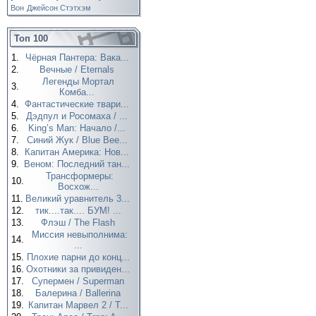
Вон
Джейсон Стэтхэм
Топ 100
1.
Чёрная Пантера: Вака...
2.
Вечные / Eternals
Легенды Мортал
3.
Комба...
4.
Фантастические твари...
5.
Дэдпул и Росомаха / ...
6.
King’s Man: Начало /...
7.
Синий Жук / Blue Bee...
8.
Капитан Америка: Нов...
9.
Веном: Последний тан...
Трансформеры:
10.
Восхож...
11.
Великий уравнитель 3...
12.
тик....так.... БУМ! ...
13.
Флэш / The Flash
Миссия невыполнима:
14.
...
15.
Плохие парни до конц...
16.
Охотники за привиден...
17.
Супермен / Superman
18.
Балерина / Ballerina
19.
Капитан Марвел 2 / T...