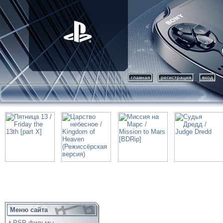
главная
регистрация
вход
Меню сайта
PSP фильмы