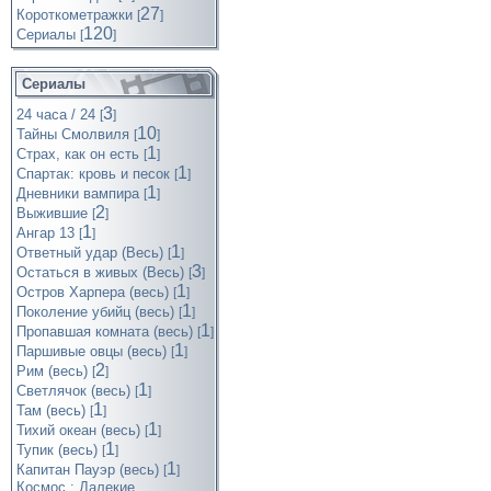
27
Короткометражки
[
]
120
Cериалы
[
]
Сериалы
3
24 часа / 24
[
]
10
Тайны Смолвиля
[
]
1
Страх, как он есть
[
]
1
Спартак: кровь и песок
[
]
1
Дневники вампира
[
]
2
Выжившие
[
]
1
Ангар 13
[
]
1
Ответный удар (Весь)
[
]
3
Остаться в живых (Весь)
[
]
1
Остров Харпера (весь)
[
]
1
Поколение убийц (весь)
[
]
1
Пропавшая комната (весь)
[
]
1
Паршивые овцы (весь)
[
]
2
Рим (весь)
[
]
1
Светлячок (весь)
[
]
1
Там (весь)
[
]
1
Тихий океан (весь)
[
]
1
Тупик (весь)
[
]
1
Капитан Пауэр (весь)
[
]
Космос : Далекие