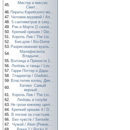
Мистер и миссис
45.
Смит...
46.
Пираты Карибского мо...
47.
Человек-муравей / An...
48.
5 сантиметров в секу...
49.
Рик и Морти (1 сезон...
50.
Крепкий орешек / Die...
51.
Король Лев / The Lio...
52.
Био-дом / Bio-Dome
53.
Разрисованная вуаль ...
Малефисента:
54.
Владычи...
55.
Волчица и Пряности 1...
56.
Любовь и танцы / Lov...
57.
Гарри Поттер и Дары ...
58.
Гладиатор / Gladiato...
59.
Властелин колец: Две...
Хатико: Самый
60.
верный...
61.
Король Лев / The Lio...
62.
Любовь и голуби
63.
Не грози южному цент...
64.
Крепкий орешек 4 / D...
65.
В погоне за счастьем...
66.
Без чувств / Sensele...
67.
Чужой / Alien (Режис...
68.
Рокки 2 / Rocky II