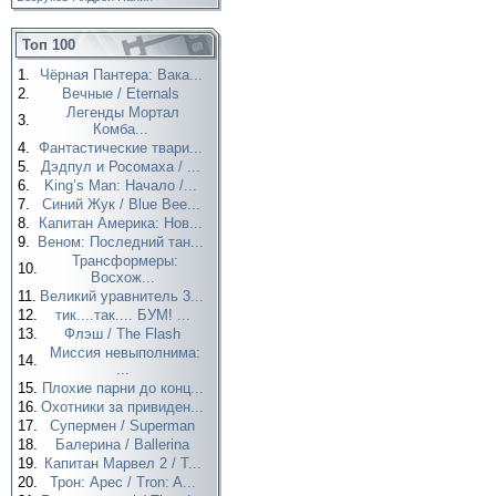
Топ 100
1.
Чёрная Пантера: Вака...
2.
Вечные / Eternals
Легенды Мортал
3.
Комба...
4.
Фантастические твари...
5.
Дэдпул и Росомаха / ...
6.
King’s Man: Начало /...
7.
Синий Жук / Blue Bee...
8.
Капитан Америка: Нов...
9.
Веном: Последний тан...
Трансформеры:
10.
Восхож...
11.
Великий уравнитель 3...
12.
тик....так.... БУМ! ...
13.
Флэш / The Flash
Миссия невыполнима:
14.
...
15.
Плохие парни до конц...
16.
Охотники за привиден...
17.
Супермен / Superman
18.
Балерина / Ballerina
19.
Капитан Марвел 2 / T...
20.
Трон: Арес / Tron: A...