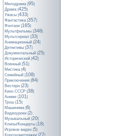
95
Мелодрама
[
]
425
Драма
[
]
433
Ужасы
[
]
357
Фантастика
[
]
165
Фэнтази
[
]
348
Мультфильмы
[
]
33
Мультсериал
[
]
24
Анимационный
[
]
37
Детективы
[
]
25
Документальный
[
]
42
Исторический
[
]
51
Военный
[
]
4
Мистика
[
]
108
Семейный
[
]
84
Приключения
[
]
23
Вестерн
[
]
38
Кино СССР
[
]
101
Аниме
[
]
15
Трэш
[
]
6
Машинима
[
]
2
Видеоуроки
[
]
20
Музыкальный
[
]
18
Клипы/Концерты
[
]
5
Игровое видео
[
]
27
Короткометражки
[
]