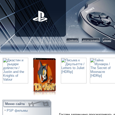
главная
регистрация
вход
Меню сайта
PSP фильмы
Гостям запрещено просматривать д