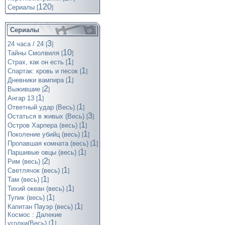
120
Cериалы
[
]
Сериалы
3
24 часа / 24
[
]
10
Тайны Смолвиля
[
]
1
Страх, как он есть
[
]
1
Спартак: кровь и песок
[
]
1
Дневники вампира
[
]
2
Выжившие
[
]
1
Ангар 13
[
]
1
Ответный удар (Весь)
[
]
3
Остаться в живых (Весь)
[
]
1
Остров Харпера (весь)
[
]
1
Поколение убийц (весь)
[
]
1
Пропавшая комната (весь)
[
]
1
Паршивые овцы (весь)
[
]
2
Рим (весь)
[
]
1
Светлячок (весь)
[
]
1
Там (весь)
[
]
1
Тихий океан (весь)
[
]
1
Тупик (весь)
[
]
1
Капитан Пауэр (весь)
[
]
Космос : Далекие
1
уголки(Весь)
[
]