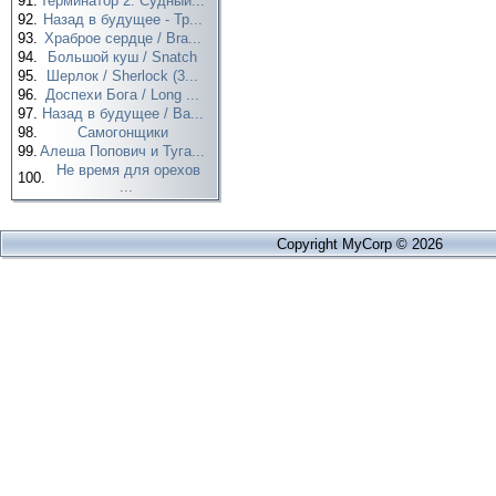
91.
Терминатор 2: Судный...
92.
Назад в будущее - Тр...
93.
Храброе сердце / Bra...
94.
Большой куш / Snatch
95.
Шерлок / Sherlock (3...
96.
Доспехи Бога / Long ...
97.
Назад в будущее / Ba...
98.
Самогонщики
99.
Алеша Попович и Туга...
Не время для орехов
100.
...
Copyright MyCorp © 2026