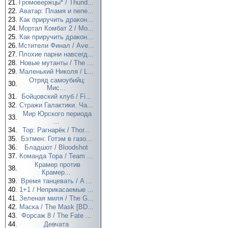
21.
Громовержцы* / Thund...
22.
Аватар: Пламя и пепе...
23.
Как приручить дракон...
24.
Мортал Комбат 2 / Mo...
25.
Как приручить дракон...
26.
Мстители Финал / Ave...
27.
Плохие парни навсегд...
28.
Новые мутанты / The ...
29.
Маленький Николя / L...
Отряд самоубийц:
30.
Мис...
31.
Бойцовский клуб / Fi...
32.
Стражи Галактики. Ча...
Мир Юрского периода
33.
...
34.
Тор: Рагнарёк / Thor...
35.
Бэтмен: Готэм в газо...
36.
Бладшот / Bloodshot
37.
Команда Тора / Team ...
Крамер против
38.
Крамер...
39.
Время танцевать / A ...
40.
1+1 / Неприкасаемые ...
41.
Зеленая миля / The G...
42.
Маска / The Mask [BD...
43.
Форсаж 8 / The Fate ...
44.
Девчата