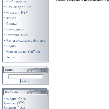
PSP сериалы
Разное для PSP
Игры для PSP
Форум
Статьи
Саундтреки
Гостевая книга
Как выкладывать фильмы
Радио
Наш канал на YouTube
Тесты
Поиск
Фильмы
435
Комедия
[
]
379
Триллер
[
]
451
Боевики
[
]