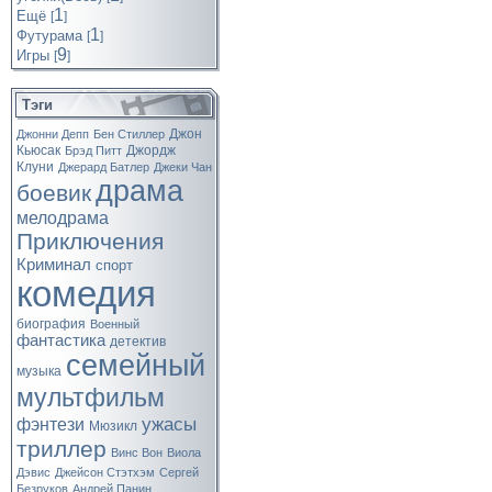
1
Ещё
[
]
1
Футурама
[
]
9
Игры
[
]
Тэги
Джон
Джонни Депп
Бен Стиллер
Кьюсак
Джордж
Брэд Питт
Клуни
Джерард Батлер
Джеки Чан
драма
боевик
мелодрама
Приключения
Криминал
спорт
комедия
биография
Военный
фантастика
детектив
семейный
музыка
мультфильм
ужасы
фэнтези
Мюзикл
триллер
Винс Вон
Виола
Дэвис
Джейсон Стэтхэм
Сергей
Безруков
Андрей Панин