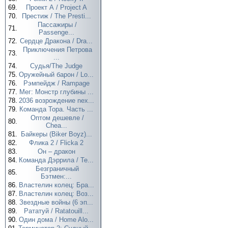
69.
Проект А / Project A
70.
Престиж / The Presti...
Пассажиры /
71.
Passenge...
72.
Сердце Дракона / Dra...
Приключения Петрова
73.
...
74.
Судья/The Judge
75.
Оружейный барон / Lo...
76.
Рэмпейдж / Rampage
77.
Мег: Монстр глубины ...
78.
2036 возрождение nex...
79.
Команда Тора. Часть ...
Оптом дешевле /
80.
Chea...
81.
Байкеры (Biker Boyz)...
82.
Флика 2 / Flicka 2
83.
Он – дракон
84.
Команда Дэррила / Te...
Безграничный
85.
Бэтмен:...
86.
Властелин колец: Бра...
87.
Властелин колец: Воз...
88.
Звездные войны (6 эп...
89.
Рататуй / Ratatouill...
90.
Один дома / Home Alo...