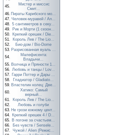
Мистер и миссис
45.
Смит...
46.
Пираты Карибского мо...
47.
Человек-муравей / An...
48.
5 сантиметров в секу...
49.
Рик и Морти (1 сезон...
50.
Крепкий орешек / Die...
51.
Король Лев / The Lio...
52.
Био-дом / Bio-Dome
53.
Разрисованная вуаль ...
Малефисента:
54.
Владычи...
55.
Волчица и Пряности 1...
56.
Любовь и танцы / Lov...
57.
Гарри Поттер и Дары ...
58.
Гладиатор / Gladiato...
59.
Властелин колец: Две...
Хатико: Самый
60.
верный...
61.
Король Лев / The Lio...
62.
Любовь и голуби
63.
Не грози южному цент...
64.
Крепкий орешек 4 / D...
65.
В погоне за счастьем...
66.
Без чувств / Sensele...
67.
Чужой / Alien (Режис...