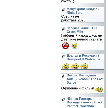
пусто ((
Манускрипт ниндзя /
Ninja Scroll
Ссылка не
работает(2025)
Зеленая миля / The
Green Mile
Грёбаный народ диск не
даёт мне нечего скачать
Дэдпул и Росомаха /
Deadpool & Wolverine
Веном: Последний
танец / Venom: The Last
Dance
Офигенный фильм!
Чёрная Пантера:
Ваканда навеки / Black
Panther: Wakanda