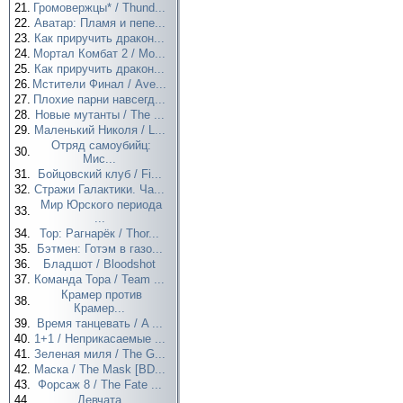
21.
Громовержцы* / Thund...
22.
Аватар: Пламя и пепе...
23.
Как приручить дракон...
24.
Мортал Комбат 2 / Mo...
25.
Как приручить дракон...
26.
Мстители Финал / Ave...
27.
Плохие парни навсегд...
28.
Новые мутанты / The ...
29.
Маленький Николя / L...
Отряд самоубийц:
30.
Мис...
31.
Бойцовский клуб / Fi...
32.
Стражи Галактики. Ча...
Мир Юрского периода
33.
...
34.
Тор: Рагнарёк / Thor...
35.
Бэтмен: Готэм в газо...
36.
Бладшот / Bloodshot
37.
Команда Тора / Team ...
Крамер против
38.
Крамер...
39.
Время танцевать / A ...
40.
1+1 / Неприкасаемые ...
41.
Зеленая миля / The G...
42.
Маска / The Mask [BD...
43.
Форсаж 8 / The Fate ...
44.
Девчата