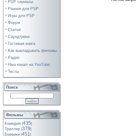
PSP сериалы
Разное для PSP
Игры для PSP
Форум
Статьи
Саундтреки
Гостевая книга
Как выкладывать фильмы
Радио
Наш канал на YouTube
Тесты
Поиск
Фильмы
435
Комедия
[
]
379
Триллер
[
]
451
Боевики
[
]