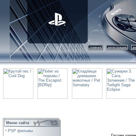
главная
регистрация
в
Меню сайта
PSP фильмы
Гостям запре