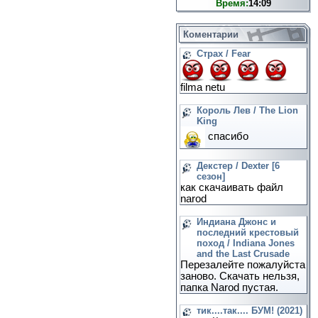
Время:
14:09
Коментарии
Страх / Fear
filma netu
Король Лев / The Lion
King
спасибо
Декстер / Dexter [6
сезон]
как скачаивать файл
narod
Индиана Джонс и
последний крестовый
поход / Indiana Jones
and the Last Crusade
Перезалейте пожалуйста
заново. Скачать нельзя,
папка Narod пустая.
тик....так.... БУМ! (2021)