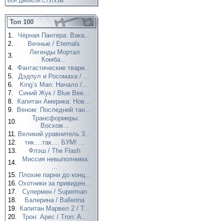
Вон
Джейсон Стэтхэм
Топ 100
1.
Чёрная Пантера: Вака...
2.
Вечные / Eternals
Легенды Мортал
3.
Комба...
4.
Фантастические твари...
5.
Дэдпул и Росомаха / ...
6.
King’s Man: Начало /...
7.
Синий Жук / Blue Bee...
8.
Капитан Америка: Нов...
9.
Веном: Последний тан...
Трансформеры:
10.
Восхож...
11.
Великий уравнитель 3...
12.
тик....так.... БУМ! ...
13.
Флэш / The Flash
Миссия невыполнима:
14.
...
15.
Плохие парни до конц...
16.
Охотники за привиден...
17.
Супермен / Superman
18.
Балерина / Ballerina
19.
Капитан Марвел 2 / T...
20.
Трон: Арес / Tron: A...