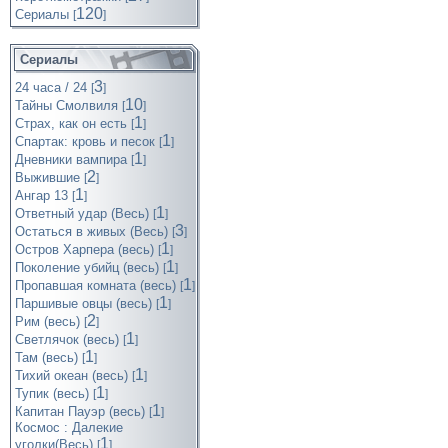
120
Cериалы
[
]
Сериалы
3
24 часа / 24
[
]
10
Тайны Смолвиля
[
]
1
Страх, как он есть
[
]
1
Спартак: кровь и песок
[
]
1
Дневники вампира
[
]
2
Выжившие
[
]
1
Ангар 13
[
]
1
Ответный удар (Весь)
[
]
3
Остаться в живых (Весь)
[
]
1
Остров Харпера (весь)
[
]
1
Поколение убийц (весь)
[
]
1
Пропавшая комната (весь)
[
]
1
Паршивые овцы (весь)
[
]
2
Рим (весь)
[
]
1
Светлячок (весь)
[
]
1
Там (весь)
[
]
1
Тихий океан (весь)
[
]
1
Тупик (весь)
[
]
1
Капитан Пауэр (весь)
[
]
Космос : Далекие
1
уголки(Весь)
[
]