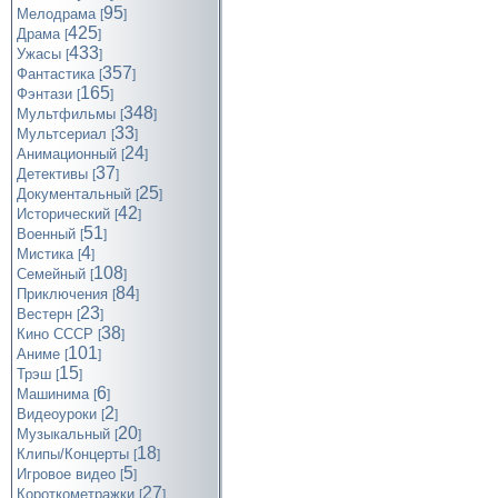
95
Мелодрама
[
]
425
Драма
[
]
433
Ужасы
[
]
357
Фантастика
[
]
165
Фэнтази
[
]
348
Мультфильмы
[
]
33
Мультсериал
[
]
24
Анимационный
[
]
37
Детективы
[
]
25
Документальный
[
]
42
Исторический
[
]
51
Военный
[
]
4
Мистика
[
]
108
Семейный
[
]
84
Приключения
[
]
23
Вестерн
[
]
38
Кино СССР
[
]
101
Аниме
[
]
15
Трэш
[
]
6
Машинима
[
]
2
Видеоуроки
[
]
20
Музыкальный
[
]
18
Клипы/Концерты
[
]
5
Игровое видео
[
]
27
Короткометражки
[
]