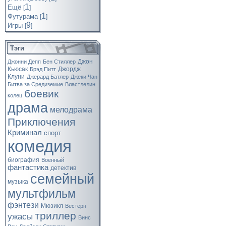
1
Ещё
[
]
1
Футурама
[
]
9
Игры
[
]
Тэги
Джон
Джонни Депп
Бен Стиллер
Кьюсак
Джордж
Брэд Питт
Клуни
Джерард Батлер
Джеки Чан
Битва за Средиземие
Властлелин
боевик
колец
драма
мелодрама
Приключения
Криминал
спорт
комедия
биография
Военный
фантастика
детектив
семейный
музыка
мультфильм
фэнтези
Мюзикл
Вестерн
триллер
ужасы
Винс