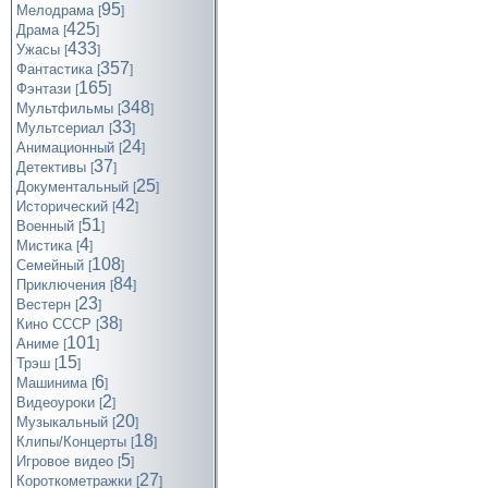
95
Мелодрама
[
]
425
Драма
[
]
433
Ужасы
[
]
357
Фантастика
[
]
165
Фэнтази
[
]
348
Мультфильмы
[
]
33
Мультсериал
[
]
24
Анимационный
[
]
37
Детективы
[
]
25
Документальный
[
]
42
Исторический
[
]
51
Военный
[
]
4
Мистика
[
]
108
Семейный
[
]
84
Приключения
[
]
23
Вестерн
[
]
38
Кино СССР
[
]
101
Аниме
[
]
15
Трэш
[
]
6
Машинима
[
]
2
Видеоуроки
[
]
20
Музыкальный
[
]
18
Клипы/Концерты
[
]
5
Игровое видео
[
]
27
Короткометражки
[
]