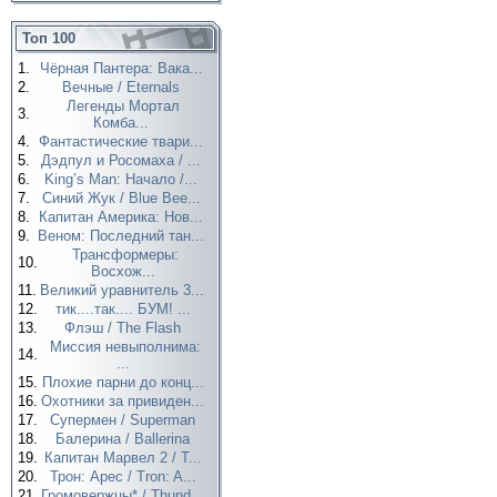
Топ 100
1.
Чёрная Пантера: Вака...
2.
Вечные / Eternals
Легенды Мортал
3.
Комба...
4.
Фантастические твари...
5.
Дэдпул и Росомаха / ...
6.
King’s Man: Начало /...
7.
Синий Жук / Blue Bee...
8.
Капитан Америка: Нов...
9.
Веном: Последний тан...
Трансформеры:
10.
Восхож...
11.
Великий уравнитель 3...
12.
тик....так.... БУМ! ...
13.
Флэш / The Flash
Миссия невыполнима:
14.
...
15.
Плохие парни до конц...
16.
Охотники за привиден...
17.
Супермен / Superman
18.
Балерина / Ballerina
19.
Капитан Марвел 2 / T...
20.
Трон: Арес / Tron: A...
21.
Громовержцы* / Thund...