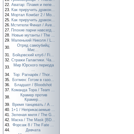
22.
Аватар: Пламя и пепе...
23.
Как приручить дракон...
24.
Мортал Комбат 2 / Mo...
25.
Как приручить дракон...
26.
Мстители Финал / Ave...
27.
Плохие парни навсегд...
28.
Новые мутанты / The ...
29.
Маленький Николя / L...
Отряд самоубийц:
30.
Мис...
31.
Бойцовский клуб / Fi...
32.
Стражи Галактики. Ча...
Мир Юрского периода
33.
...
34.
Тор: Рагнарёк / Thor...
35.
Бэтмен: Готэм в газо...
36.
Бладшот / Bloodshot
37.
Команда Тора / Team ...
Крамер против
38.
Крамер...
39.
Время танцевать / A ...
40.
1+1 / Неприкасаемые ...
41.
Зеленая миля / The G...
42.
Маска / The Mask [BD...
43.
Форсаж 8 / The Fate ...
44.
Девчата