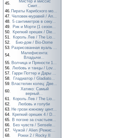
Мистер и миссис
45.
Смит...
46.
Пираты Карибского мо...
47.
Человек-муравей / An...
48.
5 сантиметров в секу...
49.
Рик и Морти (1 сезон...
50.
Крепкий орешек / Die...
51.
Король Лев / The Lio...
52.
Био-дом / Bio-Dome
53.
Разрисованная вуаль ...
Малефисента:
54.
Владычи...
55.
Волчица и Пряности 1...
56.
Любовь и танцы / Lov...
57.
Гарри Поттер и Дары ...
58.
Гладиатор / Gladiato...
59.
Властелин колец: Две...
Хатико: Самый
60.
верный...
61.
Король Лев / The Lio...
62.
Любовь и голуби
63.
Не грози южному цент...
64.
Крепкий орешек 4 / D...
65.
В погоне за счастьем...
66.
Без чувств / Sensele...
67.
Чужой / Alien (Режис...
68.
Рокки 2 / Rocky II