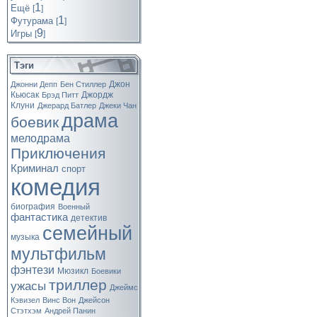
1
Ещё
[
]
1
Футурама
[
]
9
Игры
[
]
Тэги
Джон
Джонни Депп
Бен Стиллер
Кьюсак
Джордж
Брэд Питт
Клуни
Джерард Батлер
Джеки Чан
драма
боевик
мелодрама
Приключения
Криминал
спорт
комедия
биография
Военный
фантастика
детектив
семейный
музыка
мультфильм
фэнтези
Мюзикл
Боевики
триллер
ужасы
Джеймс
Кэвизел
Винс Вон
Джейсон
Стэтхэм
Андрей Панин