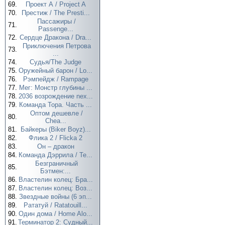
69.
Проект А / Project A
70.
Престиж / The Presti...
Пассажиры /
71.
Passenge...
72.
Сердце Дракона / Dra...
Приключения Петрова
73.
...
74.
Судья/The Judge
75.
Оружейный барон / Lo...
76.
Рэмпейдж / Rampage
77.
Мег: Монстр глубины ...
78.
2036 возрождение nex...
79.
Команда Тора. Часть ...
Оптом дешевле /
80.
Chea...
81.
Байкеры (Biker Boyz)...
82.
Флика 2 / Flicka 2
83.
Он – дракон
84.
Команда Дэррила / Te...
Безграничный
85.
Бэтмен:...
86.
Властелин колец: Бра...
87.
Властелин колец: Воз...
88.
Звездные войны (6 эп...
89.
Рататуй / Ratatouill...
90.
Один дома / Home Alo...
91.
Терминатор 2: Судный...