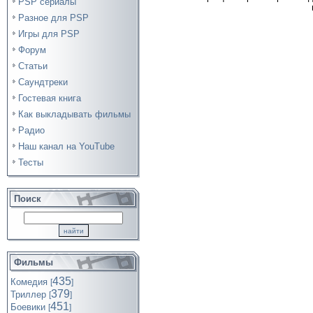
PSP сериалы
Разное для PSP
Игры для PSP
Форум
Статьи
Саундтреки
Гостевая книга
Как выкладывать фильмы
Радио
Наш канал на YouTube
Тесты
Поиск
Фильмы
435
Комедия
[
]
379
Триллер
[
]
451
Боевики
[
]