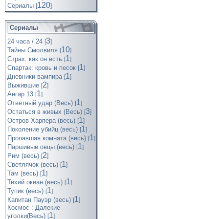
120
Cериалы
[
]
Сериалы
3
24 часа / 24
[
]
10
Тайны Смолвиля
[
]
1
Страх, как он есть
[
]
1
Спартак: кровь и песок
[
]
1
Дневники вампира
[
]
2
Выжившие
[
]
1
Ангар 13
[
]
1
Ответный удар (Весь)
[
]
3
Остаться в живых (Весь)
[
]
1
Остров Харпера (весь)
[
]
1
Поколение убийц (весь)
[
]
1
Пропавшая комната (весь)
[
]
1
Паршивые овцы (весь)
[
]
2
Рим (весь)
[
]
1
Светлячок (весь)
[
]
1
Там (весь)
[
]
1
Тихий океан (весь)
[
]
1
Тупик (весь)
[
]
1
Капитан Пауэр (весь)
[
]
Космос : Далекие
1
уголки(Весь)
[
]