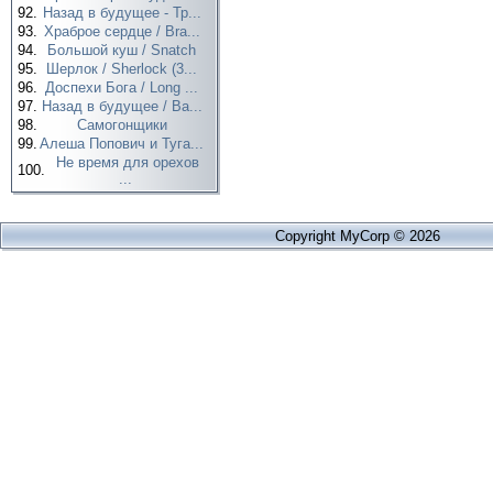
92.
Назад в будущее - Тр...
93.
Храброе сердце / Bra...
94.
Большой куш / Snatch
95.
Шерлок / Sherlock (3...
96.
Доспехи Бога / Long ...
97.
Назад в будущее / Ba...
98.
Самогонщики
99.
Алеша Попович и Туга...
Не время для орехов
100.
...
Copyright MyCorp © 2026