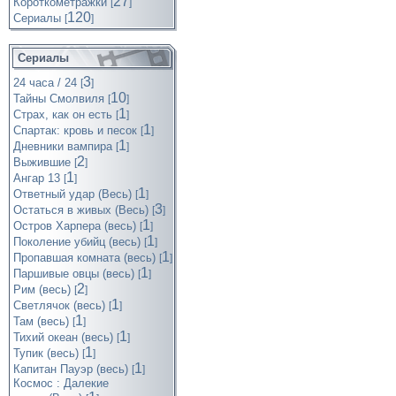
27
Короткометражки
[
]
120
Cериалы
[
]
Сериалы
3
24 часа / 24
[
]
10
Тайны Смолвиля
[
]
1
Страх, как он есть
[
]
1
Спартак: кровь и песок
[
]
1
Дневники вампира
[
]
2
Выжившие
[
]
1
Ангар 13
[
]
1
Ответный удар (Весь)
[
]
3
Остаться в живых (Весь)
[
]
1
Остров Харпера (весь)
[
]
1
Поколение убийц (весь)
[
]
1
Пропавшая комната (весь)
[
]
1
Паршивые овцы (весь)
[
]
2
Рим (весь)
[
]
1
Светлячок (весь)
[
]
1
Там (весь)
[
]
1
Тихий океан (весь)
[
]
1
Тупик (весь)
[
]
1
Капитан Пауэр (весь)
[
]
Космос : Далекие