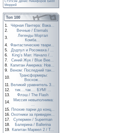
Стэтхэм
Денис Никифоров
Билл
Мюррей
Топ 100
1.
Чёрная Пантера: Вака...
2.
Вечные / Eternals
Легенды Мортал
3.
Комба...
4.
Фантастические твари...
5.
Дэдпул и Росомаха / ...
6.
King’s Man: Начало /...
7.
Синий Жук / Blue Bee...
8.
Капитан Америка: Нов...
9.
Веном: Последний тан...
Трансформеры:
10.
Восхож...
11.
Великий уравнитель 3...
12.
тик....так.... БУМ! ...
13.
Флэш / The Flash
Миссия невыполнима:
14.
...
15.
Плохие парни до конц...
16.
Охотники за привиден...
17.
Супермен / Superman
18.
Балерина / Ballerina
19.
Капитан Марвел 2 / T...