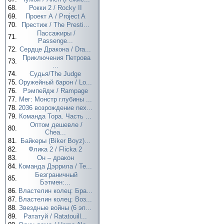
68.
Рокки 2 / Rocky II
69.
Проект А / Project A
70.
Престиж / The Presti...
Пассажиры /
71.
Passenge...
72.
Сердце Дракона / Dra...
Приключения Петрова
73.
...
74.
Судья/The Judge
75.
Оружейный барон / Lo...
76.
Рэмпейдж / Rampage
77.
Мег: Монстр глубины ...
78.
2036 возрождение nex...
79.
Команда Тора. Часть ...
Оптом дешевле /
80.
Chea...
81.
Байкеры (Biker Boyz)...
82.
Флика 2 / Flicka 2
83.
Он – дракон
84.
Команда Дэррила / Te...
Безграничный
85.
Бэтмен:...
86.
Властелин колец: Бра...
87.
Властелин колец: Воз...
88.
Звездные войны (6 эп...
89.
Рататуй / Ratatouill...