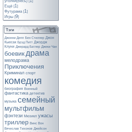
1
уголки(Весь)
[
]
1
Ещё
[
]
1
Футурама
[
]
9
Игры
[
]
Тэги
Джон
Джонни Депп
Бен Стиллер
Кьюсак
Джордж
Брэд Питт
Клуни
Джерард Батлер
Джеки Чан
драма
боевик
мелодрама
Приключения
Криминал
спорт
комедия
биография
Военный
фантастика
детектив
семейный
музыка
мультфильм
ужасы
фэнтези
Мюзикл
триллер
Винс Вон
Вячеслав Тихонов
Джейсон