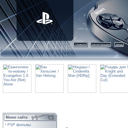
главная
регистрация
вход
Меню сайта
PSP фильмы