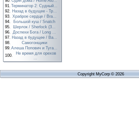
90.
Один дома / Home Alo...
91.
Терминатор 2: Судный...
92.
Назад в будущее - Тр...
93.
Храброе сердце / Bra...
94.
Большой куш / Snatch
95.
Шерлок / Sherlock (3...
96.
Доспехи Бога / Long ...
97.
Назад в будущее / Ba...
98.
Самогонщики
99.
Алеша Попович и Туга...
Не время для орехов
100.
...
Copyright MyCorp © 2026