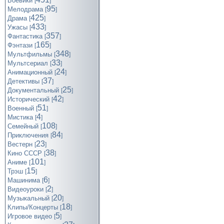
Боевики
[
]
95
Мелодрама
[
]
425
Драма
[
]
433
Ужасы
[
]
357
Фантастика
[
]
165
Фэнтази
[
]
348
Мультфильмы
[
]
33
Мультсериал
[
]
24
Анимационный
[
]
37
Детективы
[
]
25
Документальный
[
]
42
Исторический
[
]
51
Военный
[
]
4
Мистика
[
]
108
Семейный
[
]
84
Приключения
[
]
23
Вестерн
[
]
38
Кино СССР
[
]
101
Аниме
[
]
15
Трэш
[
]
6
Машинима
[
]
2
Видеоуроки
[
]
20
Музыкальный
[
]
18
Клипы/Концерты
[
]
5
Игровое видео
[
]