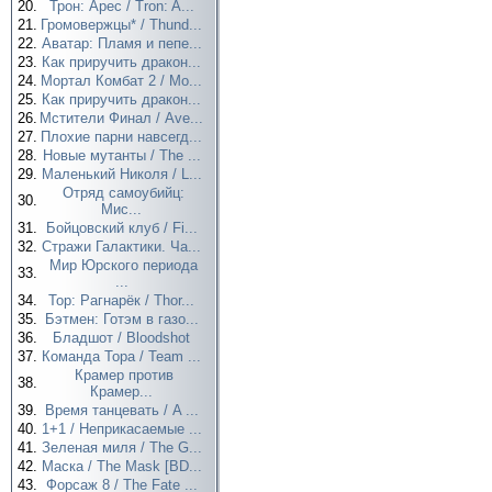
20.
Трон: Арес / Tron: A...
21.
Громовержцы* / Thund...
22.
Аватар: Пламя и пепе...
23.
Как приручить дракон...
24.
Мортал Комбат 2 / Mo...
25.
Как приручить дракон...
26.
Мстители Финал / Ave...
27.
Плохие парни навсегд...
28.
Новые мутанты / The ...
29.
Маленький Николя / L...
Отряд самоубийц:
30.
Мис...
31.
Бойцовский клуб / Fi...
32.
Стражи Галактики. Ча...
Мир Юрского периода
33.
...
34.
Тор: Рагнарёк / Thor...
35.
Бэтмен: Готэм в газо...
36.
Бладшот / Bloodshot
37.
Команда Тора / Team ...
Крамер против
38.
Крамер...
39.
Время танцевать / A ...
40.
1+1 / Неприкасаемые ...
41.
Зеленая миля / The G...
42.
Маска / The Mask [BD...
43.
Форсаж 8 / The Fate ...