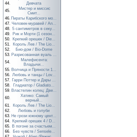
44.
Девчата
Мистер и миссис
45.
Смит...
46.
Пираты Карибского мо...
47.
Человек-муравей / An...
48.
5 сантиметров в секу...
49.
Рик и Морти (1 сезон...
50.
Крепкий орешек / Die...
51.
Король Лев / The Lio...
52.
Био-дом / Bio-Dome
53.
Разрисованная вуаль ...
Малефисента:
54.
Владычи...
55.
Волчица и Пряности 1...
56.
Любовь и танцы / Lov...
57.
Гарри Поттер и Дары ...
58.
Гладиатор / Gladiato...
59.
Властелин колец: Две...
Хатико: Самый
60.
верный...
61.
Король Лев / The Lio...
62.
Любовь и голуби
63.
Не грози южному цент...
64.
Крепкий орешек 4 / D...
65.
В погоне за счастьем...
66.
Без чувств / Sensele...
67.
Чужой / Alien (Режис...