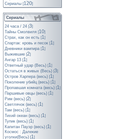
120
Cериалы
[
]
Сериалы
3
24 часа / 24
[
]
10
Тайны Смолвиля
[
]
1
Страх, как он есть
[
]
1
Спартак: кровь и песок
[
]
1
Дневники вампира
[
]
2
Выжившие
[
]
1
Ангар 13
[
]
1
Ответный удар (Весь)
[
]
3
Остаться в живых (Весь)
[
]
1
Остров Харпера (весь)
[
]
1
Поколение убийц (весь)
[
]
1
Пропавшая комната (весь)
[
]
1
Паршивые овцы (весь)
[
]
2
Рим (весь)
[
]
1
Светлячок (весь)
[
]
1
Там (весь)
[
]
1
Тихий океан (весь)
[
]
1
Тупик (весь)
[
]
1
Капитан Пауэр (весь)
[
]
Космос : Далекие
1
уголки(Весь)
[
]