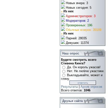
Новых вчера: 3
Новых сегодня: 5
»
Из них
Администраторов: 3
Модераторов: 2
Проверенных: 196
Обычных юзеров: 39189
»
Из них
Парней: 28035
Девушек: 11374
Наш опрос
Будете смотреть всего
Стивена Кинга?
Да. Он король ужасов!
Нет. Не люблю ужастики.
Выкладывайте, может и
гляну.
Результаты
|
Архив опросов
Всего ответов:
1046
Друзья сайта