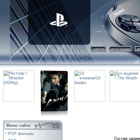
главная
регистрация
в
Меню сайта
PSP фильмы
Гостям запре