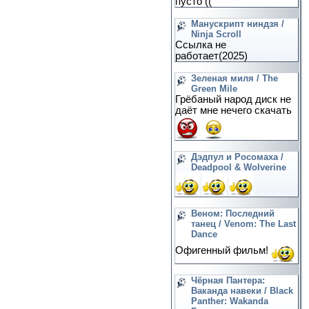
пусто ((
Манускрипт ниндзя /
Ninja Scroll
Ссылка не
работает(2025)
Зеленая миля / The
Green Mile
Грёбаный народ диск не
даёт мне нечего скачать
Дэдпул и Росомаха /
Deadpool & Wolverine
Веном: Последний
танец / Venom: The Last
Dance
Офигенный фильм!
Чёрная Пантера:
Ваканда навеки / Black
Panther: Wakanda