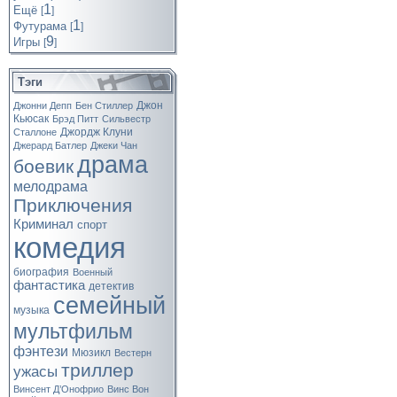
1
Ещё
[
]
1
Футурама
[
]
9
Игры
[
]
Тэги
Джон
Джонни Депп
Бен Стиллер
Кьюсак
Брэд Питт
Сильвестр
Джордж Клуни
Сталлоне
Джерард Батлер
Джеки Чан
драма
боевик
мелодрама
Приключения
Криминал
спорт
комедия
биография
Военный
фантастика
детектив
семейный
музыка
мультфильм
фэнтези
Мюзикл
Вестерн
триллер
ужасы
Винсент Д’Онофрио
Винс Вон