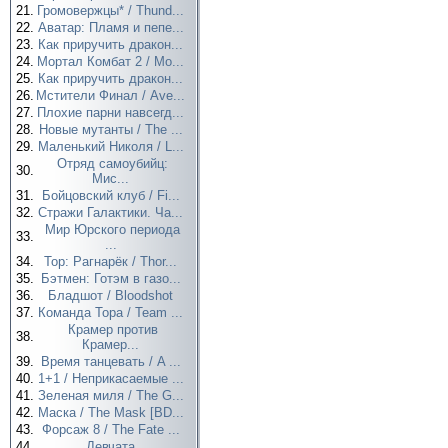
21.
Громовержцы* / Thund...
22.
Аватар: Пламя и пепе...
23.
Как приручить дракон...
24.
Мортал Комбат 2 / Mo...
25.
Как приручить дракон...
26.
Мстители Финал / Ave...
27.
Плохие парни навсегд...
28.
Новые мутанты / The ...
29.
Маленький Николя / L...
Отряд самоубийц:
30.
Мис...
31.
Бойцовский клуб / Fi...
32.
Стражи Галактики. Ча...
Мир Юрского периода
33.
...
34.
Тор: Рагнарёк / Thor...
35.
Бэтмен: Готэм в газо...
36.
Бладшот / Bloodshot
37.
Команда Тора / Team ...
Крамер против
38.
Крамер...
39.
Время танцевать / A ...
40.
1+1 / Неприкасаемые ...
41.
Зеленая миля / The G...
42.
Маска / The Mask [BD...
43.
Форсаж 8 / The Fate ...
44.
Девчата