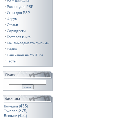
PSP сериалы
Разное для PSP
Игры для PSP
Форум
Статьи
Саундтреки
Гостевая книга
Как выкладывать фильмы
Радио
Наш канал на YouTube
Тесты
Поиск
Фильмы
435
Комедия
[
]
379
Триллер
[
]
451
Боевики
[
]