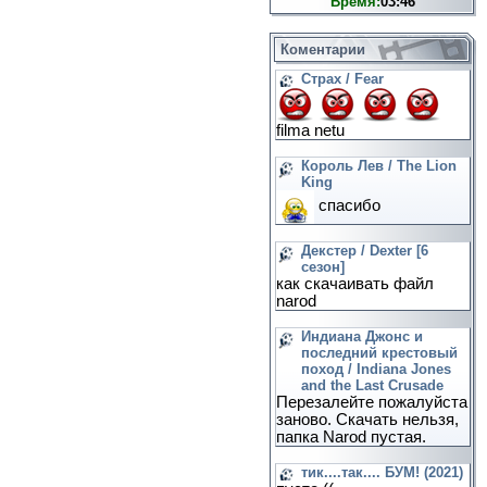
Время:
03:46
Коментарии
Страх / Fear
filma netu
Король Лев / The Lion
King
спасибо
Декстер / Dexter [6
сезон]
как скачаивать файл
narod
Индиана Джонс и
последний крестовый
поход / Indiana Jones
and the Last Crusade
Перезалейте пожалуйста
заново. Скачать нельзя,
папка Narod пустая.
тик....так.... БУМ! (2021)