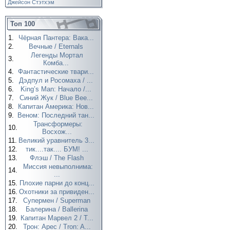
Джейсон Стэтхэм
Топ 100
1.
Чёрная Пантера: Вака...
2.
Вечные / Eternals
Легенды Мортал
3.
Комба...
4.
Фантастические твари...
5.
Дэдпул и Росомаха / ...
6.
King’s Man: Начало /...
7.
Синий Жук / Blue Bee...
8.
Капитан Америка: Нов...
9.
Веном: Последний тан...
Трансформеры:
10.
Восхож...
11.
Великий уравнитель 3...
12.
тик....так.... БУМ! ...
13.
Флэш / The Flash
Миссия невыполнима:
14.
...
15.
Плохие парни до конц...
16.
Охотники за привиден...
17.
Супермен / Superman
18.
Балерина / Ballerina
19.
Капитан Марвел 2 / T...
20.
Трон: Арес / Tron: A...