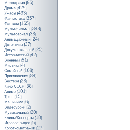
95
Мелодрама
[
]
425
Драма
[
]
433
Ужасы
[
]
357
Фантастика
[
]
165
Фэнтази
[
]
348
Мультфильмы
[
]
33
Мультсериал
[
]
24
Анимационный
[
]
37
Детективы
[
]
25
Документальный
[
]
42
Исторический
[
]
51
Военный
[
]
4
Мистика
[
]
108
Семейный
[
]
84
Приключения
[
]
23
Вестерн
[
]
38
Кино СССР
[
]
101
Аниме
[
]
15
Трэш
[
]
6
Машинима
[
]
2
Видеоуроки
[
]
20
Музыкальный
[
]
18
Клипы/Концерты
[
]
5
Игровое видео
[
]
27
Короткометражки
[
]