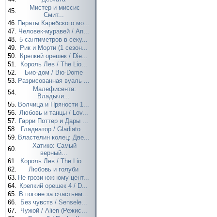
Мистер и миссис
45.
Смит...
46.
Пираты Карибского мо...
47.
Человек-муравей / An...
48.
5 сантиметров в секу...
49.
Рик и Морти (1 сезон...
50.
Крепкий орешек / Die...
51.
Король Лев / The Lio...
52.
Био-дом / Bio-Dome
53.
Разрисованная вуаль ...
Малефисента:
54.
Владычи...
55.
Волчица и Пряности 1...
56.
Любовь и танцы / Lov...
57.
Гарри Поттер и Дары ...
58.
Гладиатор / Gladiato...
59.
Властелин колец: Две...
Хатико: Самый
60.
верный...
61.
Король Лев / The Lio...
62.
Любовь и голуби
63.
Не грози южному цент...
64.
Крепкий орешек 4 / D...
65.
В погоне за счастьем...
66.
Без чувств / Sensele...
67.
Чужой / Alien (Режис...