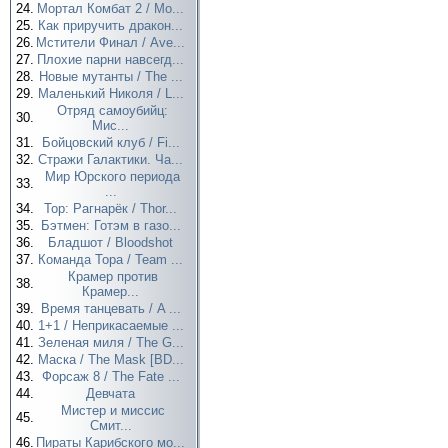
24.
Мортал Комбат 2 / Mo...
25.
Как приручить дракон...
26.
Мстители Финал / Ave...
27.
Плохие парни навсегд...
28.
Новые мутанты / The ...
29.
Маленький Николя / L...
Отряд самоубийц:
30.
Мис...
31.
Бойцовский клуб / Fi...
32.
Стражи Галактики. Ча...
Мир Юрского периода
33.
...
34.
Тор: Рагнарёк / Thor...
35.
Бэтмен: Готэм в газо...
36.
Бладшот / Bloodshot
37.
Команда Тора / Team ...
Крамер против
38.
Крамер...
39.
Время танцевать / A ...
40.
1+1 / Неприкасаемые ...
41.
Зеленая миля / The G...
42.
Маска / The Mask [BD...
43.
Форсаж 8 / The Fate ...
44.
Девчата
Мистер и миссис
45.
Смит...
46.
Пираты Карибского мо...