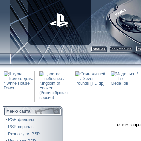
главная
регистрация
в
Меню сайта
PSP фильмы
Гостям запре
PSP сериалы
Разное для PSP