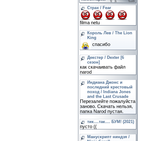
Страх / Fear
filma netu
Король Лев / The Lion
King
спасибо
Декстер / Dexter [6
сезон]
как скачаивать файл
narod
Индиана Джонс и
последний крестовый
поход / Indiana Jones
and the Last Crusade
Перезалейте пожалуйста
заново. Скачать нельзя,
папка Narod пустая.
тик....так.... БУМ! (2021)
пусто ((
Манускрипт ниндзя /