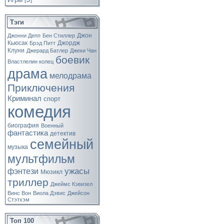
[
]
Тэги
Джон
Джонни Депп
Бен Стиллер
Кьюсак
Джордж
Брэд Питт
Клуни
Джерард Батлер
Джеки Чан
боевик
Властлелин колец
драма
мелодрама
Приключения
Криминал
спорт
комедия
биография
Военный
фантастика
детектив
семейный
музыка
мультфильм
ужасы
фэнтези
Мюзикл
триллер
Джеймс Кэвизел
Винс Вон
Виола Дэвис
Джейсон
Стэтхэм
Топ 100