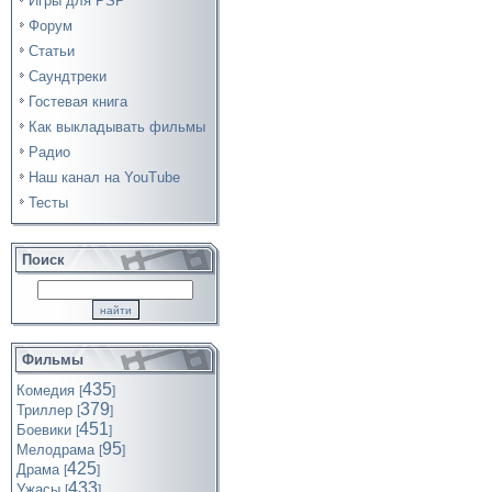
Игры для PSP
Форум
Статьи
Саундтреки
Гостевая книга
Как выкладывать фильмы
Радио
Наш канал на YouTube
Тесты
Поиск
Фильмы
435
Комедия
[
]
379
Триллер
[
]
451
Боевики
[
]
95
Мелодрама
[
]
425
Драма
[
]
433
Ужасы
[
]