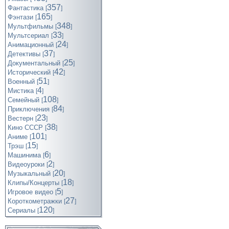
357
Фантастика
[
]
165
Фэнтази
[
]
348
Мультфильмы
[
]
33
Мультсериал
[
]
24
Анимационный
[
]
37
Детективы
[
]
25
Документальный
[
]
42
Исторический
[
]
51
Военный
[
]
4
Мистика
[
]
108
Семейный
[
]
84
Приключения
[
]
23
Вестерн
[
]
38
Кино СССР
[
]
101
Аниме
[
]
15
Трэш
[
]
6
Машинима
[
]
2
Видеоуроки
[
]
20
Музыкальный
[
]
18
Клипы/Концерты
[
]
5
Игровое видео
[
]
27
Короткометражки
[
]
120
Cериалы
[
]