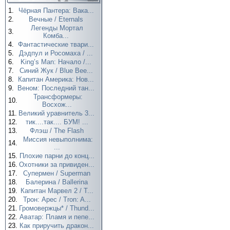
1.
Чёрная Пантера: Вака...
2.
Вечные / Eternals
Легенды Мортал
3.
Комба...
4.
Фантастические твари...
5.
Дэдпул и Росомаха / ...
6.
King’s Man: Начало /...
7.
Синий Жук / Blue Bee...
8.
Капитан Америка: Нов...
9.
Веном: Последний тан...
Трансформеры:
10.
Восхож...
11.
Великий уравнитель 3...
12.
тик....так.... БУМ! ...
13.
Флэш / The Flash
Миссия невыполнима:
14.
...
15.
Плохие парни до конц...
16.
Охотники за привиден...
17.
Супермен / Superman
18.
Балерина / Ballerina
19.
Капитан Марвел 2 / T...
20.
Трон: Арес / Tron: A...
21.
Громовержцы* / Thund...
22.
Аватар: Пламя и пепе...
23.
Как приручить дракон...