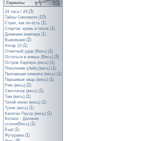
Сериалы
3
24 часа / 24
[
]
10
Тайны Смолвиля
[
]
1
Страх, как он есть
[
]
1
Спартак: кровь и песок
[
]
1
Дневники вампира
[
]
2
Выжившие
[
]
1
Ангар 13
[
]
1
Ответный удар (Весь)
[
]
3
Остаться в живых (Весь)
[
]
1
Остров Харпера (весь)
[
]
1
Поколение убийц (весь)
[
]
1
Пропавшая комната (весь)
[
]
1
Паршивые овцы (весь)
[
]
2
Рим (весь)
[
]
1
Светлячок (весь)
[
]
1
Там (весь)
[
]
1
Тихий океан (весь)
[
]
1
Тупик (весь)
[
]
1
Капитан Пауэр (весь)
[
]
Космос : Далекие
1
уголки(Весь)
[
]
1
Ещё
[
]
1
Футурама
[
]
9
Игры