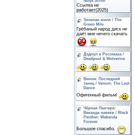
Ninja Scroll
Ссылка не
работает(2025)
Зеленая миля / The
Green Mile
Грёбаный народ диск не
даёт мне нечего скачать
Дэдпул и Росомаха /
Deadpool & Wolverine
Веном: Последний
танец / Venom: The Last
Dance
Офигенный фильм!
Чёрная Пантера:
Ваканда навеки / Black
Panther: Wakanda
Forever
Большое спасибо.