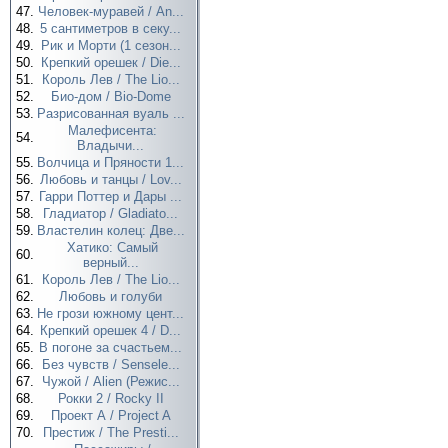
47.
Человек-муравей / An...
48.
5 сантиметров в секу...
49.
Рик и Морти (1 сезон...
50.
Крепкий орешек / Die...
51.
Король Лев / The Lio...
52.
Био-дом / Bio-Dome
53.
Разрисованная вуаль ...
Малефисента:
54.
Владычи...
55.
Волчица и Пряности 1...
56.
Любовь и танцы / Lov...
57.
Гарри Поттер и Дары ...
58.
Гладиатор / Gladiato...
59.
Властелин колец: Две...
Хатико: Самый
60.
верный...
61.
Король Лев / The Lio...
62.
Любовь и голуби
63.
Не грози южному цент...
64.
Крепкий орешек 4 / D...
65.
В погоне за счастьем...
66.
Без чувств / Sensele...
67.
Чужой / Alien (Режис...
68.
Рокки 2 / Rocky II
69.
Проект А / Project A
70.
Престиж / The Presti...