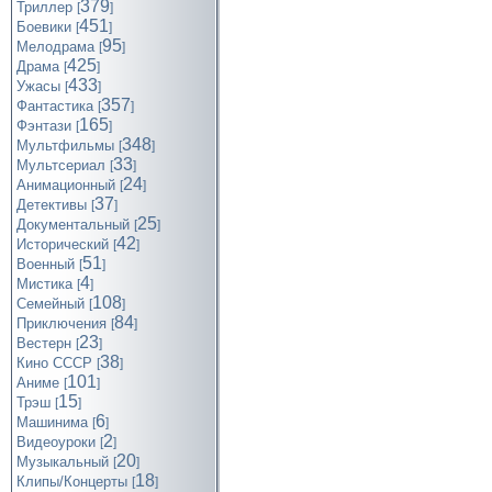
379
Триллер
[
]
451
Боевики
[
]
95
Мелодрама
[
]
425
Драма
[
]
433
Ужасы
[
]
357
Фантастика
[
]
165
Фэнтази
[
]
348
Мультфильмы
[
]
33
Мультсериал
[
]
24
Анимационный
[
]
37
Детективы
[
]
25
Документальный
[
]
42
Исторический
[
]
51
Военный
[
]
4
Мистика
[
]
108
Семейный
[
]
84
Приключения
[
]
23
Вестерн
[
]
38
Кино СССР
[
]
101
Аниме
[
]
15
Трэш
[
]
6
Машинима
[
]
2
Видеоуроки
[
]
20
Музыкальный
[
]
18
Клипы/Концерты
[
]