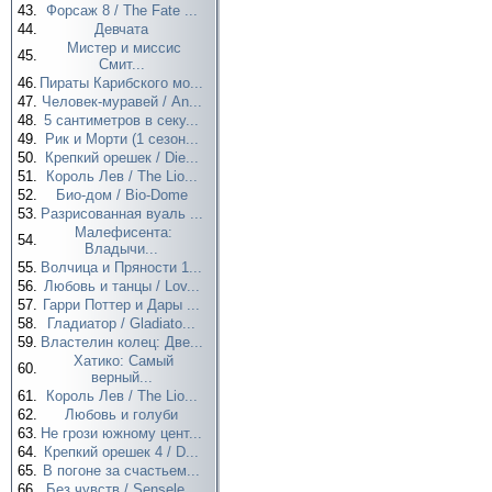
43.
Форсаж 8 / The Fate ...
44.
Девчата
Мистер и миссис
45.
Смит...
46.
Пираты Карибского мо...
47.
Человек-муравей / An...
48.
5 сантиметров в секу...
49.
Рик и Морти (1 сезон...
50.
Крепкий орешек / Die...
51.
Король Лев / The Lio...
52.
Био-дом / Bio-Dome
53.
Разрисованная вуаль ...
Малефисента:
54.
Владычи...
55.
Волчица и Пряности 1...
56.
Любовь и танцы / Lov...
57.
Гарри Поттер и Дары ...
58.
Гладиатор / Gladiato...
59.
Властелин колец: Две...
Хатико: Самый
60.
верный...
61.
Король Лев / The Lio...
62.
Любовь и голуби
63.
Не грози южному цент...
64.
Крепкий орешек 4 / D...
65.
В погоне за счастьем...
66.
Без чувств / Sensele...