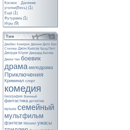
Космос : Далекие
1
уголки(Весь)
[
]
1
Ещё
[
]
1
Футурама
[
]
9
Игры
[
]
Тэги
Джеймс Кэмерон
Джонни Депп
Бен
Джон Кьюсак
Стиллер
Брэд Питт
Джордж Клуни
Джерард Батлер
боевик
Джеки Чан
драма
мелодрама
Приключения
Криминал
спорт
комедия
биография
Военный
фантастика
детектив
семейный
музыка
мультфильм
ужасы
фэнтези
Мюзикл
триллер