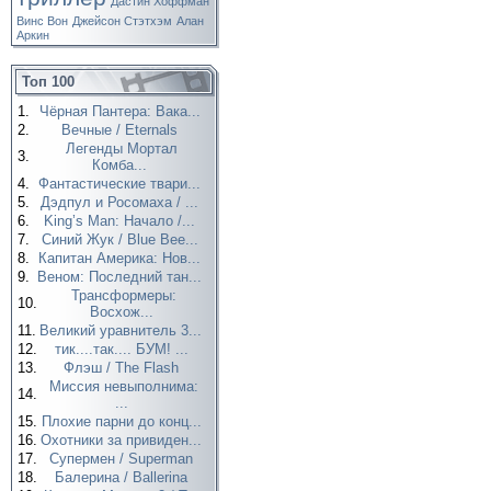
Дастин Хоффман
Винс Вон
Джейсон Стэтхэм
Алан
Аркин
Топ 100
1.
Чёрная Пантера: Вака...
2.
Вечные / Eternals
Легенды Мортал
3.
Комба...
4.
Фантастические твари...
5.
Дэдпул и Росомаха / ...
6.
King’s Man: Начало /...
7.
Синий Жук / Blue Bee...
8.
Капитан Америка: Нов...
9.
Веном: Последний тан...
Трансформеры:
10.
Восхож...
11.
Великий уравнитель 3...
12.
тик....так.... БУМ! ...
13.
Флэш / The Flash
Миссия невыполнима:
14.
...
15.
Плохие парни до конц...
16.
Охотники за привиден...
17.
Супермен / Superman
18.
Балерина / Ballerina