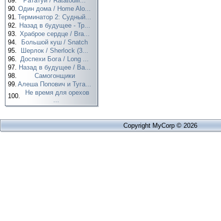
89.
Рататуй / Ratatouill...
90.
Один дома / Home Alo...
91.
Терминатор 2: Судный...
92.
Назад в будущее - Тр...
93.
Храброе сердце / Bra...
94.
Большой куш / Snatch
95.
Шерлок / Sherlock (3...
96.
Доспехи Бога / Long ...
97.
Назад в будущее / Ba...
98.
Самогонщики
99.
Алеша Попович и Туга...
Не время для орехов
100.
...
Copyright MyCorp © 2026