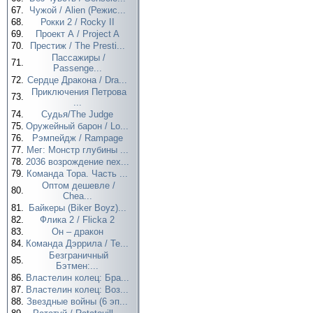
67.
Чужой / Alien (Режис...
68.
Рокки 2 / Rocky II
69.
Проект А / Project A
70.
Престиж / The Presti...
Пассажиры /
71.
Passenge...
72.
Сердце Дракона / Dra...
Приключения Петрова
73.
...
74.
Судья/The Judge
75.
Оружейный барон / Lo...
76.
Рэмпейдж / Rampage
77.
Мег: Монстр глубины ...
78.
2036 возрождение nex...
79.
Команда Тора. Часть ...
Оптом дешевле /
80.
Chea...
81.
Байкеры (Biker Boyz)...
82.
Флика 2 / Flicka 2
83.
Он – дракон
84.
Команда Дэррила / Te...
Безграничный
85.
Бэтмен:...
86.
Властелин колец: Бра...
87.
Властелин колец: Воз...
88.
Звездные войны (6 эп...