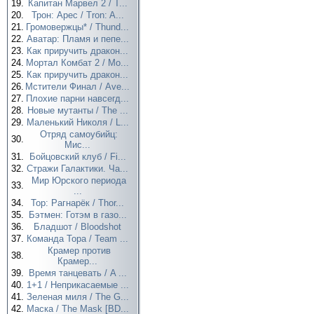
19.
Капитан Марвел 2 / T...
20.
Трон: Арес / Tron: A...
21.
Громовержцы* / Thund...
22.
Аватар: Пламя и пепе...
23.
Как приручить дракон...
24.
Мортал Комбат 2 / Mo...
25.
Как приручить дракон...
26.
Мстители Финал / Ave...
27.
Плохие парни навсегд...
28.
Новые мутанты / The ...
29.
Маленький Николя / L...
Отряд самоубийц:
30.
Мис...
31.
Бойцовский клуб / Fi...
32.
Стражи Галактики. Ча...
Мир Юрского периода
33.
...
34.
Тор: Рагнарёк / Thor...
35.
Бэтмен: Готэм в газо...
36.
Бладшот / Bloodshot
37.
Команда Тора / Team ...
Крамер против
38.
Крамер...
39.
Время танцевать / A ...
40.
1+1 / Неприкасаемые ...
41.
Зеленая миля / The G...
42.
Маска / The Mask [BD...