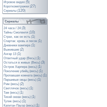
5
Игровое видео
[
]
27
Короткометражки
[
]
120
Cериалы
[
]
Сериалы
3
24 часа / 24
[
]
10
Тайны Смолвиля
[
]
1
Страх, как он есть
[
]
1
Спартак: кровь и песок
[
]
1
Дневники вампира
[
]
2
Выжившие
[
]
1
Ангар 13
[
]
1
Ответный удар (Весь)
[
]
3
Остаться в живых (Весь)
[
]
1
Остров Харпера (весь)
[
]
1
Поколение убийц (весь)
[
]
1
Пропавшая комната (весь)
[
]
1
Паршивые овцы (весь)
[
]
2
Рим (весь)
[
]
1
Светлячок (весь)
[
]
1
Там (весь)
[
]
1
Тихий океан (весь)
[
]
1
Тупик (весь)
[
]
1
Капитан Пауэр (весь)
[
]