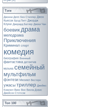
[
]
Тэги
Джон
Джонни Депп
Бен Стиллер
Кьюсак
Джордж
Брэд Питт
Клуни
Джерард Батлер
Джеки Чан
драма
боевик
мелодрама
Приключения
Криминал
спорт
комедия
биография
Военный
фантастика
детектив
семейный
музыка
мультфильм
фэнтези
Мюзикл
Вестерн
триллер
ужасы
Джеймс
Кэвизел
Винс Вон
Виола Дэвис
Джейсон Стэтхэм
Топ 100