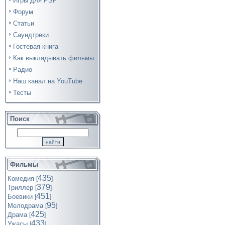
Игры для PSP
Форум
Статьи
Саундтреки
Гостевая книга
Как выкладывать фильмы
Радио
Наш канал на YouTube
Тесты
Поиск
Фильмы
435
Комедия
[
]
379
Триллер
[
]
451
Боевики
[
]
95
Мелодрама
[
]
425
Драма
[
]
433
Ужасы
[
]