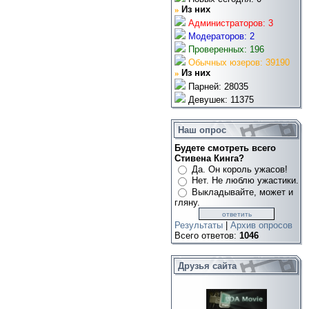
»
Из них
Администраторов: 3
Модераторов: 2
Проверенных: 196
Обычных юзеров: 39190
»
Из них
Парней: 28035
Девушек: 11375
Наш опрос
Будете смотреть всего
Стивена Кинга?
Да. Он король ужасов!
Нет. Не люблю ужастики.
Выкладывайте, может и
гляну.
Результаты
|
Архив опросов
Всего ответов:
1046
Друзья сайта