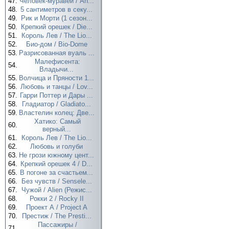
47.
Человек-муравей / An...
48.
5 сантиметров в секу...
49.
Рик и Морти (1 сезон...
50.
Крепкий орешек / Die...
51.
Король Лев / The Lio...
52.
Био-дом / Bio-Dome
53.
Разрисованная вуаль ...
Малефисента:
54.
Владычи...
55.
Волчица и Пряности 1...
56.
Любовь и танцы / Lov...
57.
Гарри Поттер и Дары ...
58.
Гладиатор / Gladiato...
59.
Властелин колец: Две...
Хатико: Самый
60.
верный...
61.
Король Лев / The Lio...
62.
Любовь и голуби
63.
Не грози южному цент...
64.
Крепкий орешек 4 / D...
65.
В погоне за счастьем...
66.
Без чувств / Sensele...
67.
Чужой / Alien (Режис...
68.
Рокки 2 / Rocky II
69.
Проект А / Project A
70.
Престиж / The Presti...
Пассажиры /
71.