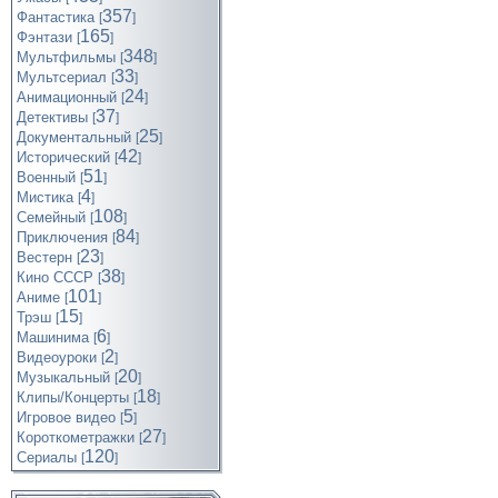
357
Фантастика
[
]
165
Фэнтази
[
]
348
Мультфильмы
[
]
33
Мультсериал
[
]
24
Анимационный
[
]
37
Детективы
[
]
25
Документальный
[
]
42
Исторический
[
]
51
Военный
[
]
4
Мистика
[
]
108
Семейный
[
]
84
Приключения
[
]
23
Вестерн
[
]
38
Кино СССР
[
]
101
Аниме
[
]
15
Трэш
[
]
6
Машинима
[
]
2
Видеоуроки
[
]
20
Музыкальный
[
]
18
Клипы/Концерты
[
]
5
Игровое видео
[
]
27
Короткометражки
[
]
120
Cериалы
[
]