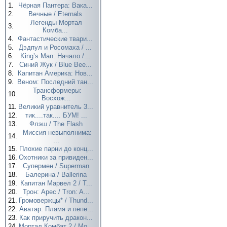
1.
Чёрная Пантера: Вака...
2.
Вечные / Eternals
Легенды Мортал
3.
Комба...
4.
Фантастические твари...
5.
Дэдпул и Росомаха / ...
6.
King’s Man: Начало /...
7.
Синий Жук / Blue Bee...
8.
Капитан Америка: Нов...
9.
Веном: Последний тан...
Трансформеры:
10.
Восхож...
11.
Великий уравнитель 3...
12.
тик....так.... БУМ! ...
13.
Флэш / The Flash
Миссия невыполнима:
14.
...
15.
Плохие парни до конц...
16.
Охотники за привиден...
17.
Супермен / Superman
18.
Балерина / Ballerina
19.
Капитан Марвел 2 / T...
20.
Трон: Арес / Tron: A...
21.
Громовержцы* / Thund...
22.
Аватар: Пламя и пепе...
23.
Как приручить дракон...
24.
Мортал Комбат 2 / Mo...