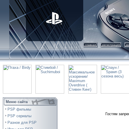
главная
регистрация
в
Меню сайта
PSP фильмы
Гостям запре
PSP сериалы
Разное для PSP