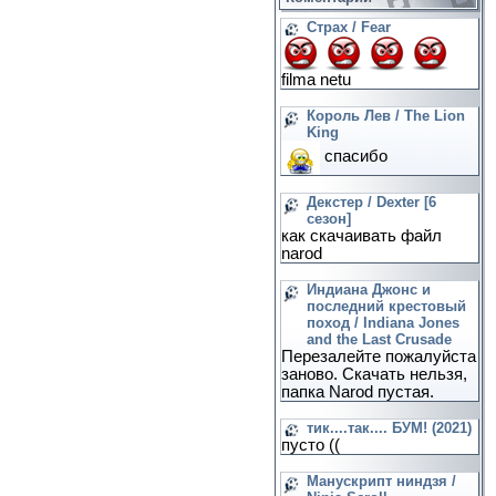
Страх / Fear
filma netu
Король Лев / The Lion
King
спасибо
Декстер / Dexter [6
сезон]
как скачаивать файл
narod
Индиана Джонс и
последний крестовый
поход / Indiana Jones
and the Last Crusade
Перезалейте пожалуйста
заново. Скачать нельзя,
папка Narod пустая.
тик....так.... БУМ! (2021)
пусто ((
Манускрипт ниндзя /