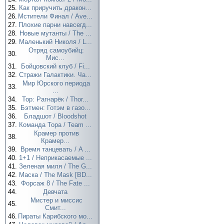
25.
Как приручить дракон...
26.
Мстители Финал / Ave...
27.
Плохие парни навсегд...
28.
Новые мутанты / The ...
29.
Маленький Николя / L...
Отряд самоубийц:
30.
Мис...
31.
Бойцовский клуб / Fi...
32.
Стражи Галактики. Ча...
Мир Юрского периода
33.
...
34.
Тор: Рагнарёк / Thor...
35.
Бэтмен: Готэм в газо...
36.
Бладшот / Bloodshot
37.
Команда Тора / Team ...
Крамер против
38.
Крамер...
39.
Время танцевать / A ...
40.
1+1 / Неприкасаемые ...
41.
Зеленая миля / The G...
42.
Маска / The Mask [BD...
43.
Форсаж 8 / The Fate ...
44.
Девчата
Мистер и миссис
45.
Смит...
46.
Пираты Карибского мо...