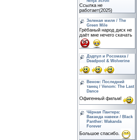
Ninja Scroll
Ссылка не
работает(2025)
Зеленая миля / The
Green Mile
Грёбаный народ диск не
даёт мне нечего скачать
Дэдпул и Росомаха /
Deadpool & Wolverine
Веном: Последний
танец / Venom: The Last
Dance
Офигенный фильм!
Чёрная Пантера:
Ваканда навеки / Black
Panther: Wakanda
Forever
Большое спасибо.