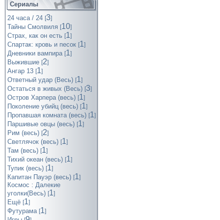
Сериалы
3
24 часа / 24
[
]
10
Тайны Смолвиля
[
]
1
Страх, как он есть
[
]
1
Спартак: кровь и песок
[
]
1
Дневники вампира
[
]
2
Выжившие
[
]
1
Ангар 13
[
]
1
Ответный удар (Весь)
[
]
3
Остаться в живых (Весь)
[
]
1
Остров Харпера (весь)
[
]
1
Поколение убийц (весь)
[
]
1
Пропавшая комната (весь)
[
]
1
Паршивые овцы (весь)
[
]
2
Рим (весь)
[
]
1
Светлячок (весь)
[
]
1
Там (весь)
[
]
1
Тихий океан (весь)
[
]
1
Тупик (весь)
[
]
1
Капитан Пауэр (весь)
[
]
Космос : Далекие
1
уголки(Весь)
[
]
1
Ещё
[
]
1
Футурама
[
]
9
Игры