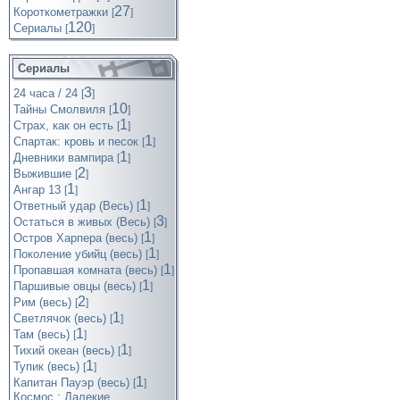
27
Короткометражки
[
]
120
Cериалы
[
]
Сериалы
3
24 часа / 24
[
]
10
Тайны Смолвиля
[
]
1
Страх, как он есть
[
]
1
Спартак: кровь и песок
[
]
1
Дневники вампира
[
]
2
Выжившие
[
]
1
Ангар 13
[
]
1
Ответный удар (Весь)
[
]
3
Остаться в живых (Весь)
[
]
1
Остров Харпера (весь)
[
]
1
Поколение убийц (весь)
[
]
1
Пропавшая комната (весь)
[
]
1
Паршивые овцы (весь)
[
]
2
Рим (весь)
[
]
1
Светлячок (весь)
[
]
1
Там (весь)
[
]
1
Тихий океан (весь)
[
]
1
Тупик (весь)
[
]
1
Капитан Пауэр (весь)
[
]
Космос : Далекие