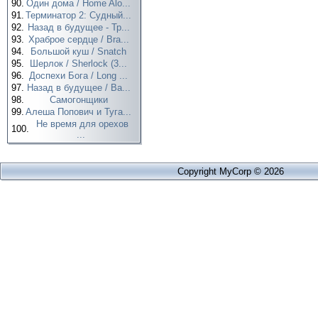
90.
Один дома / Home Alo...
91.
Терминатор 2: Судный...
92.
Назад в будущее - Тр...
93.
Храброе сердце / Bra...
94.
Большой куш / Snatch
95.
Шерлок / Sherlock (3...
96.
Доспехи Бога / Long ...
97.
Назад в будущее / Ba...
98.
Самогонщики
99.
Алеша Попович и Туга...
Не время для орехов
100.
...
Copyright MyCorp © 2026