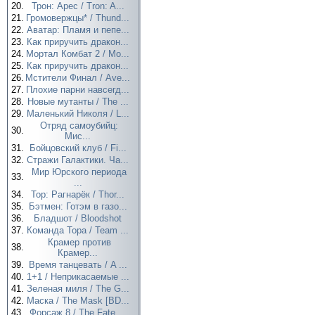
20.
Трон: Арес / Tron: A...
21.
Громовержцы* / Thund...
22.
Аватар: Пламя и пепе...
23.
Как приручить дракон...
24.
Мортал Комбат 2 / Mo...
25.
Как приручить дракон...
26.
Мстители Финал / Ave...
27.
Плохие парни навсегд...
28.
Новые мутанты / The ...
29.
Маленький Николя / L...
Отряд самоубийц:
30.
Мис...
31.
Бойцовский клуб / Fi...
32.
Стражи Галактики. Ча...
Мир Юрского периода
33.
...
34.
Тор: Рагнарёк / Thor...
35.
Бэтмен: Готэм в газо...
36.
Бладшот / Bloodshot
37.
Команда Тора / Team ...
Крамер против
38.
Крамер...
39.
Время танцевать / A ...
40.
1+1 / Неприкасаемые ...
41.
Зеленая миля / The G...
42.
Маска / The Mask [BD...
43.
Форсаж 8 / The Fate ...