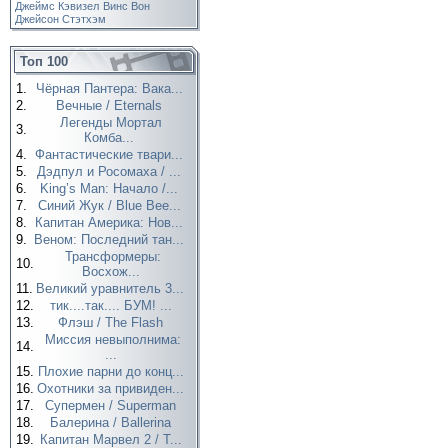
Джеймс Кэвизел
Винс Вон
Джейсон Стэтхэм
Топ 100
1.
Чёрная Пантера: Вака...
2.
Вечные / Eternals
Легенды Мортал
3.
Комба...
4.
Фантастические твари...
5.
Дэдпул и Росомаха / ...
6.
King’s Man: Начало /...
7.
Синий Жук / Blue Bee...
8.
Капитан Америка: Нов...
9.
Веном: Последний тан...
Трансформеры:
10.
Восхож...
11.
Великий уравнитель 3...
12.
тик....так.... БУМ! ...
13.
Флэш / The Flash
Миссия невыполнима:
14.
...
15.
Плохие парни до конц...
16.
Охотники за привиден...
17.
Супермен / Superman
18.
Балерина / Ballerina
19.
Капитан Марвел 2 / T...