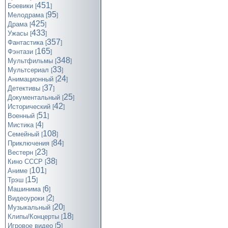
451
Боевики
[
]
95
Мелодрама
[
]
425
Драма
[
]
433
Ужасы
[
]
357
Фантастика
[
]
165
Фэнтази
[
]
348
Мультфильмы
[
]
33
Мультсериал
[
]
24
Анимационный
[
]
37
Детективы
[
]
25
Документальный
[
]
42
Исторический
[
]
51
Военный
[
]
4
Мистика
[
]
108
Семейный
[
]
84
Приключения
[
]
23
Вестерн
[
]
38
Кино СССР
[
]
101
Аниме
[
]
15
Трэш
[
]
6
Машинима
[
]
2
Видеоуроки
[
]
20
Музыкальный
[
]
18
Клипы/Концерты
[
]
5
Игровое видео
[
]