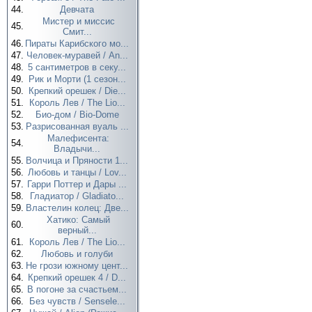
44.
Девчата
Мистер и миссис
45.
Смит...
46.
Пираты Карибского мо...
47.
Человек-муравей / An...
48.
5 сантиметров в секу...
49.
Рик и Морти (1 сезон...
50.
Крепкий орешек / Die...
51.
Король Лев / The Lio...
52.
Био-дом / Bio-Dome
53.
Разрисованная вуаль ...
Малефисента:
54.
Владычи...
55.
Волчица и Пряности 1...
56.
Любовь и танцы / Lov...
57.
Гарри Поттер и Дары ...
58.
Гладиатор / Gladiato...
59.
Властелин колец: Две...
Хатико: Самый
60.
верный...
61.
Король Лев / The Lio...
62.
Любовь и голуби
63.
Не грози южному цент...
64.
Крепкий орешек 4 / D...
65.
В погоне за счастьем...
66.
Без чувств / Sensele...