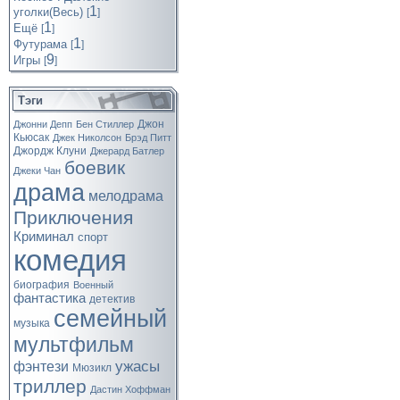
1
уголки(Весь)
[
]
1
Ещё
[
]
1
Футурама
[
]
9
Игры
[
]
Тэги
Джон
Джонни Депп
Бен Стиллер
Кьюсак
Джек Николсон
Брэд Питт
Джордж Клуни
Джерард Батлер
боевик
Джеки Чан
драма
мелодрама
Приключения
Криминал
спорт
комедия
биография
Военный
фантастика
детектив
семейный
музыка
мультфильм
ужасы
фэнтези
Мюзикл
триллер
Дастин Хоффман