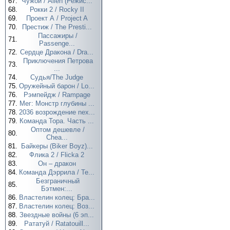
67.
Чужой / Alien (Режис...
68.
Рокки 2 / Rocky II
69.
Проект А / Project A
70.
Престиж / The Presti...
Пассажиры /
71.
Passenge...
72.
Сердце Дракона / Dra...
Приключения Петрова
73.
...
74.
Судья/The Judge
75.
Оружейный барон / Lo...
76.
Рэмпейдж / Rampage
77.
Мег: Монстр глубины ...
78.
2036 возрождение nex...
79.
Команда Тора. Часть ...
Оптом дешевле /
80.
Chea...
81.
Байкеры (Biker Boyz)...
82.
Флика 2 / Flicka 2
83.
Он – дракон
84.
Команда Дэррила / Te...
Безграничный
85.
Бэтмен:...
86.
Властелин колец: Бра...
87.
Властелин колец: Воз...
88.
Звездные войны (6 эп...
89.
Рататуй / Ratatouill...