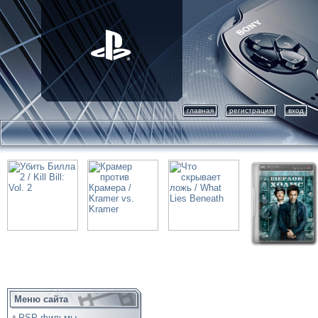
главная
регистрация
вход
Меню сайта
PSP фильмы