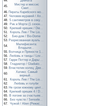
44.
Девчата
Мистер и миссис
45.
Смит...
46.
Пираты Карибского мо...
47.
Человек-муравей / An...
48.
5 сантиметров в секу...
49.
Рик и Морти (1 сезон...
50.
Крепкий орешек / Die...
51.
Король Лев / The Lio...
52.
Био-дом / Bio-Dome
53.
Разрисованная вуаль ...
Малефисента:
54.
Владычи...
55.
Волчица и Пряности 1...
56.
Любовь и танцы / Lov...
57.
Гарри Поттер и Дары ...
58.
Гладиатор / Gladiato...
59.
Властелин колец: Две...
Хатико: Самый
60.
верный...
61.
Король Лев / The Lio...
62.
Любовь и голуби
63.
Не грози южному цент...
64.
Крепкий орешек 4 / D...
65.
В погоне за счастьем...
66.
Без чувств / Sensele...
67.
Чужой / Alien (Режис...