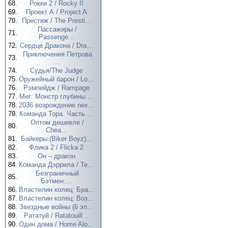
68.
Рокки 2 / Rocky II
69.
Проект А / Project A
70.
Престиж / The Presti...
Пассажиры /
71.
Passenge...
72.
Сердце Дракона / Dra...
Приключения Петрова
73.
...
74.
Судья/The Judge
75.
Оружейный барон / Lo...
76.
Рэмпейдж / Rampage
77.
Мег: Монстр глубины ...
78.
2036 возрождение nex...
79.
Команда Тора. Часть ...
Оптом дешевле /
80.
Chea...
81.
Байкеры (Biker Boyz)...
82.
Флика 2 / Flicka 2
83.
Он – дракон
84.
Команда Дэррила / Te...
Безграничный
85.
Бэтмен:...
86.
Властелин колец: Бра...
87.
Властелин колец: Воз...
88.
Звездные войны (6 эп...
89.
Рататуй / Ratatouill...
90.
Один дома / Home Alo...