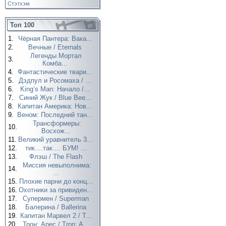
Стэтхэм
Топ 100
1.
Чёрная Пантера: Вака...
2.
Вечные / Eternals
Легенды Мортал
3.
Комба...
4.
Фантастические твари...
5.
Дэдпул и Росомаха / ...
6.
King’s Man: Начало /...
7.
Синий Жук / Blue Bee...
8.
Капитан Америка: Нов...
9.
Веном: Последний тан...
Трансформеры:
10.
Восхож...
11.
Великий уравнитель 3...
12.
тик....так.... БУМ! ...
13.
Флэш / The Flash
Миссия невыполнима:
14.
...
15.
Плохие парни до конц...
16.
Охотники за привиден...
17.
Супермен / Superman
18.
Балерина / Ballerina
19.
Капитан Марвел 2 / T...
20.
Трон: Арес / Tron: A...