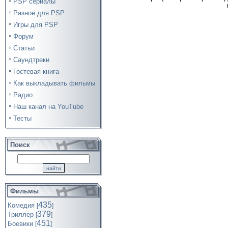
PSP сериалы
Разное для PSP
Игры для PSP
Форум
Статьи
Саундтреки
Гостевая книга
Как выкладывать фильмы
Радио
Наш канал на YouTube
Тесты
Поиск
Фильмы
435
Комедия
[
]
379
Триллер
[
]
451
Боевики
[
]