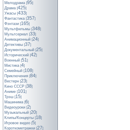
95
Мелодрама
[
]
425
Драма
[
]
433
Ужасы
[
]
357
Фантастика
[
]
165
Фэнтази
[
]
348
Мультфильмы
[
]
33
Мультсериал
[
]
24
Анимационный
[
]
37
Детективы
[
]
25
Документальный
[
]
42
Исторический
[
]
51
Военный
[
]
4
Мистика
[
]
108
Семейный
[
]
84
Приключения
[
]
23
Вестерн
[
]
38
Кино СССР
[
]
101
Аниме
[
]
15
Трэш
[
]
6
Машинима
[
]
2
Видеоуроки
[
]
20
Музыкальный
[
]
18
Клипы/Концерты
[
]
5
Игровое видео
[
]
27
Короткометражки
[
]