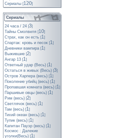
120
Cериалы
[
]
Сериалы
3
24 часа / 24
[
]
10
Тайны Смолвиля
[
]
1
Страх, как он есть
[
]
1
Спартак: кровь и песок
[
]
1
Дневники вампира
[
]
2
Выжившие
[
]
1
Ангар 13
[
]
1
Ответный удар (Весь)
[
]
3
Остаться в живых (Весь)
[
]
1
Остров Харпера (весь)
[
]
1
Поколение убийц (весь)
[
]
1
Пропавшая комната (весь)
[
]
1
Паршивые овцы (весь)
[
]
2
Рим (весь)
[
]
1
Светлячок (весь)
[
]
1
Там (весь)
[
]
1
Тихий океан (весь)
[
]
1
Тупик (весь)
[
]
1
Капитан Пауэр (весь)
[
]
Космос : Далекие
1
уголки(Весь)
[
]