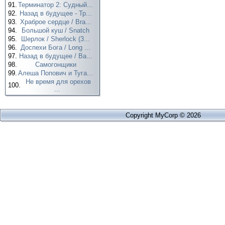
91.
Терминатор 2: Судный...
92.
Назад в будущее - Тр...
93.
Храброе сердце / Bra...
94.
Большой куш / Snatch
95.
Шерлок / Sherlock (3...
96.
Доспехи Бога / Long ...
97.
Назад в будущее / Ba...
98.
Самогонщики
99.
Алеша Попович и Туга...
Не время для орехов
100.
...
Copyright MyCorp © 2026