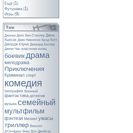
1
Ещё
[
]
1
Футурама
[
]
9
Игры
[
]
Тэги
Джон
Джонни Депп
Бен Стиллер
Кьюсак
Джек Николсон
Брэд Питт
Джордж Клуни
Джерард Батлер
Джеки Чан
властелин колец
драма
боевик
мелодрама
Приключения
Криминал
спорт
комедия
биография
Военный
фантастика
детектив
семейный
музыка
мультфильм
ужасы
фэнтези
Мюзикл
триллер
Винсент
Д’Онофрио
Винс Вон
Джейсон