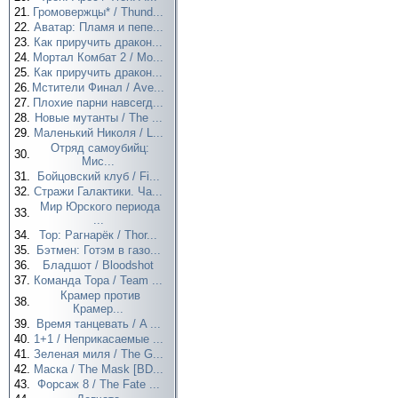
21.
Громовержцы* / Thund...
22.
Аватар: Пламя и пепе...
23.
Как приручить дракон...
24.
Мортал Комбат 2 / Mo...
25.
Как приручить дракон...
26.
Мстители Финал / Ave...
27.
Плохие парни навсегд...
28.
Новые мутанты / The ...
29.
Маленький Николя / L...
Отряд самоубийц:
30.
Мис...
31.
Бойцовский клуб / Fi...
32.
Стражи Галактики. Ча...
Мир Юрского периода
33.
...
34.
Тор: Рагнарёк / Thor...
35.
Бэтмен: Готэм в газо...
36.
Бладшот / Bloodshot
37.
Команда Тора / Team ...
Крамер против
38.
Крамер...
39.
Время танцевать / A ...
40.
1+1 / Неприкасаемые ...
41.
Зеленая миля / The G...
42.
Маска / The Mask [BD...
43.
Форсаж 8 / The Fate ...