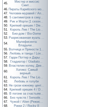
Мистер и миссис
45.
Смит...
46.
Пираты Карибского мо...
47.
Человек-муравей / An...
48.
5 сантиметров в секу...
49.
Рик и Морти (1 сезон...
50.
Крепкий орешек / Die...
51.
Король Лев / The Lio...
52.
Био-дом / Bio-Dome
53.
Разрисованная вуаль ...
Малефисента:
54.
Владычи...
55.
Волчица и Пряности 1...
56.
Любовь и танцы / Lov...
57.
Гарри Поттер и Дары ...
58.
Гладиатор / Gladiato...
59.
Властелин колец: Две...
Хатико: Самый
60.
верный...
61.
Король Лев / The Lio...
62.
Любовь и голуби
63.
Не грози южному цент...
64.
Крепкий орешек 4 / D...
65.
В погоне за счастьем...
66.
Без чувств / Sensele...
67.
Чужой / Alien (Режис...
68.
Рокки 2 / Rocky II