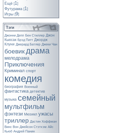
1
Ещё
[
]
1
Футурама
[
]
9
Игры
[
]
Тэги
Джон
Джонни Депп
Бен Стиллер
Кьюсак
Джордж
Брэд Питт
Клуни
Джерард Батлер
Джеки Чан
драма
боевик
мелодрама
Приключения
Криминал
спорт
комедия
биография
Военный
фантастика
детектив
семейный
музыка
мультфильм
ужасы
фэнтези
Мюзикл
триллер
Дастин Хоффман
Винс Вон
Джейсон Стэтхэм
Айс
Кьюб
Андрей Панин