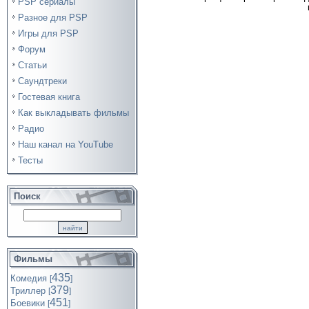
PSP сериалы
Разное для PSP
Игры для PSP
Форум
Статьи
Саундтреки
Гостевая книга
Как выкладывать фильмы
Радио
Наш канал на YouTube
Тесты
Поиск
Фильмы
435
Комедия
[
]
379
Триллер
[
]
451
Боевики
[
]