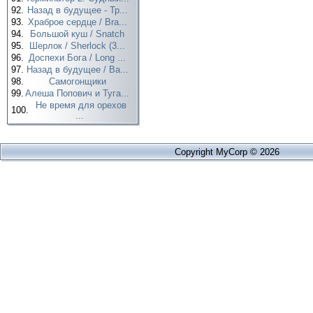
92.
Назад в будущее - Тр...
93.
Храброе сердце / Bra...
94.
Большой куш / Snatch
95.
Шерлок / Sherlock (3...
96.
Доспехи Бога / Long ...
97.
Назад в будущее / Ba...
98.
Самогонщики
99.
Алеша Попович и Туга...
Не время для орехов
100.
...
Copyright MyCorp © 2026