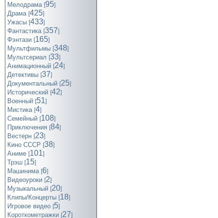
95
Мелодрама
[
]
425
Драма
[
]
433
Ужасы
[
]
357
Фантастика
[
]
165
Фэнтази
[
]
348
Мультфильмы
[
]
33
Мультсериал
[
]
24
Анимационный
[
]
37
Детективы
[
]
25
Документальный
[
]
42
Исторический
[
]
51
Военный
[
]
4
Мистика
[
]
108
Семейный
[
]
84
Приключения
[
]
23
Вестерн
[
]
38
Кино СССР
[
]
101
Аниме
[
]
15
Трэш
[
]
6
Машинима
[
]
2
Видеоуроки
[
]
20
Музыкальный
[
]
18
Клипы/Концерты
[
]
5
Игровое видео
[
]
27
Короткометражки
[
]