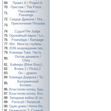
69.
Проект А / Project A
70.
Престиж / The Presti...
Пассажиры /
71.
Passenge...
72.
Сердце Дракона / Dra...
Приключения Петрова
73.
...
74.
Судья/The Judge
75.
Оружейный барон / Lo...
76.
Рэмпейдж / Rampage
77.
Мег: Монстр глубины ...
78.
2036 возрождение nex...
79.
Команда Тора. Часть ...
Оптом дешевле /
80.
Chea...
81.
Байкеры (Biker Boyz)...
82.
Флика 2 / Flicka 2
83.
Он – дракон
84.
Команда Дэррила / Te...
Безграничный
85.
Бэтмен:...
86.
Властелин колец: Бра...
87.
Властелин колец: Воз...
88.
Звездные войны (6 эп...
89.
Рататуй / Ratatouill...
90.
Один дома / Home Alo...
91.
Терминатор 2: Судный...