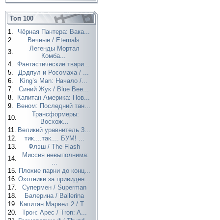
Топ 100
1.
Чёрная Пантера: Вака...
2.
Вечные / Eternals
Легенды Мортал
3.
Комба...
4.
Фантастические твари...
5.
Дэдпул и Росомаха / ...
6.
King’s Man: Начало /...
7.
Синий Жук / Blue Bee...
8.
Капитан Америка: Нов...
9.
Веном: Последний тан...
Трансформеры:
10.
Восхож...
11.
Великий уравнитель 3...
12.
тик....так.... БУМ! ...
13.
Флэш / The Flash
Миссия невыполнима:
14.
...
15.
Плохие парни до конц...
16.
Охотники за привиден...
17.
Супермен / Superman
18.
Балерина / Ballerina
19.
Капитан Марвел 2 / T...
20.
Трон: Арес / Tron: A...