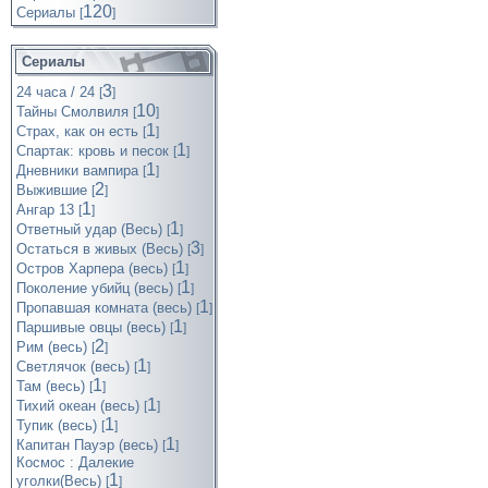
120
Cериалы
[
]
Сериалы
3
24 часа / 24
[
]
10
Тайны Смолвиля
[
]
1
Страх, как он есть
[
]
1
Спартак: кровь и песок
[
]
1
Дневники вампира
[
]
2
Выжившие
[
]
1
Ангар 13
[
]
1
Ответный удар (Весь)
[
]
3
Остаться в живых (Весь)
[
]
1
Остров Харпера (весь)
[
]
1
Поколение убийц (весь)
[
]
1
Пропавшая комната (весь)
[
]
1
Паршивые овцы (весь)
[
]
2
Рим (весь)
[
]
1
Светлячок (весь)
[
]
1
Там (весь)
[
]
1
Тихий океан (весь)
[
]
1
Тупик (весь)
[
]
1
Капитан Пауэр (весь)
[
]
Космос : Далекие
1
уголки(Весь)
[
]