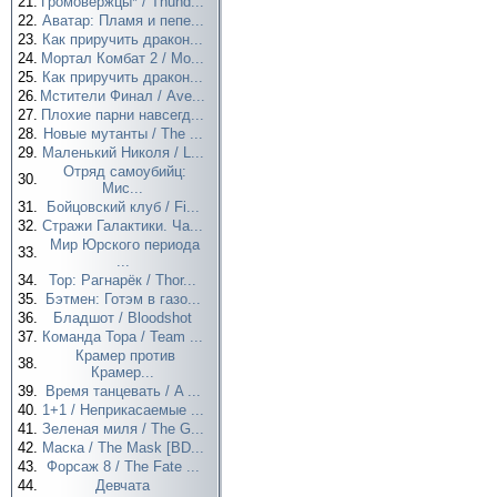
21.
Громовержцы* / Thund...
22.
Аватар: Пламя и пепе...
23.
Как приручить дракон...
24.
Мортал Комбат 2 / Mo...
25.
Как приручить дракон...
26.
Мстители Финал / Ave...
27.
Плохие парни навсегд...
28.
Новые мутанты / The ...
29.
Маленький Николя / L...
Отряд самоубийц:
30.
Мис...
31.
Бойцовский клуб / Fi...
32.
Стражи Галактики. Ча...
Мир Юрского периода
33.
...
34.
Тор: Рагнарёк / Thor...
35.
Бэтмен: Готэм в газо...
36.
Бладшот / Bloodshot
37.
Команда Тора / Team ...
Крамер против
38.
Крамер...
39.
Время танцевать / A ...
40.
1+1 / Неприкасаемые ...
41.
Зеленая миля / The G...
42.
Маска / The Mask [BD...
43.
Форсаж 8 / The Fate ...
44.
Девчата