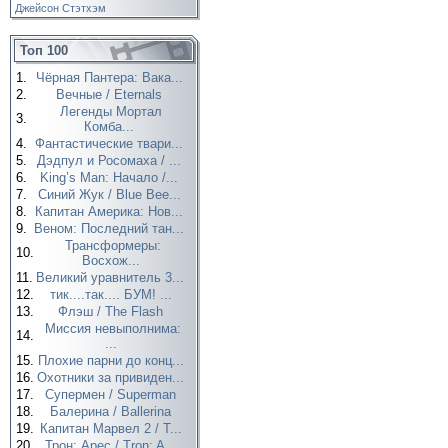
Джейсон Стэтхэм
Топ 100
1.
Чёрная Пантера: Вака...
2.
Вечные / Eternals
Легенды Мортал
3.
Комба...
4.
Фантастические твари...
5.
Дэдпул и Росомаха / ...
6.
King’s Man: Начало /...
7.
Синий Жук / Blue Bee...
8.
Капитан Америка: Нов...
9.
Веном: Последний тан...
Трансформеры:
10.
Восхож...
11.
Великий уравнитель 3...
12.
тик....так.... БУМ! ...
13.
Флэш / The Flash
Миссия невыполнима:
14.
...
15.
Плохие парни до конц...
16.
Охотники за привиден...
17.
Супермен / Superman
18.
Балерина / Ballerina
19.
Капитан Марвел 2 / T...
20.
Трон: Арес / Tron: A...