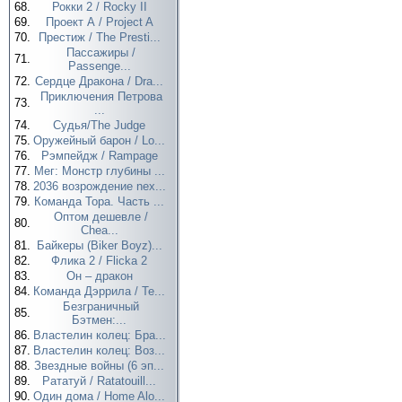
68.
Рокки 2 / Rocky II
69.
Проект А / Project A
70.
Престиж / The Presti...
Пассажиры /
71.
Passenge...
72.
Сердце Дракона / Dra...
Приключения Петрова
73.
...
74.
Судья/The Judge
75.
Оружейный барон / Lo...
76.
Рэмпейдж / Rampage
77.
Мег: Монстр глубины ...
78.
2036 возрождение nex...
79.
Команда Тора. Часть ...
Оптом дешевле /
80.
Chea...
81.
Байкеры (Biker Boyz)...
82.
Флика 2 / Flicka 2
83.
Он – дракон
84.
Команда Дэррила / Te...
Безграничный
85.
Бэтмен:...
86.
Властелин колец: Бра...
87.
Властелин колец: Воз...
88.
Звездные войны (6 эп...
89.
Рататуй / Ratatouill...
90.
Один дома / Home Alo...