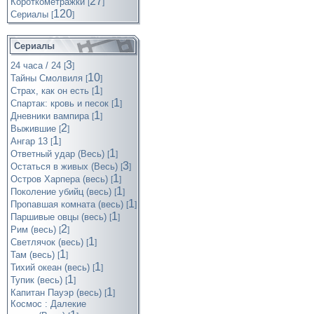
27
Короткометражки
[
]
120
Cериалы
[
]
Сериалы
3
24 часа / 24
[
]
10
Тайны Смолвиля
[
]
1
Страх, как он есть
[
]
1
Спартак: кровь и песок
[
]
1
Дневники вампира
[
]
2
Выжившие
[
]
1
Ангар 13
[
]
1
Ответный удар (Весь)
[
]
3
Остаться в живых (Весь)
[
]
1
Остров Харпера (весь)
[
]
1
Поколение убийц (весь)
[
]
1
Пропавшая комната (весь)
[
]
1
Паршивые овцы (весь)
[
]
2
Рим (весь)
[
]
1
Светлячок (весь)
[
]
1
Там (весь)
[
]
1
Тихий океан (весь)
[
]
1
Тупик (весь)
[
]
1
Капитан Пауэр (весь)
[
]
Космос : Далекие