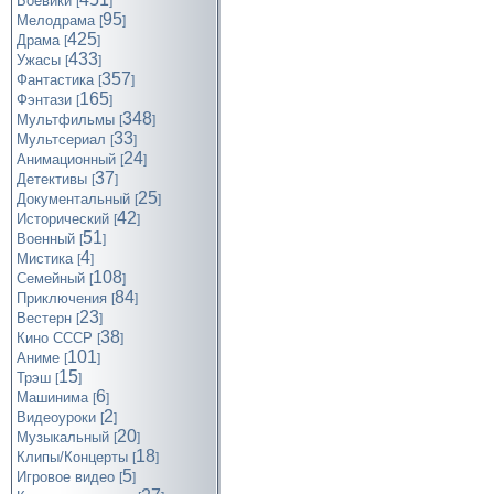
Боевики
[
]
95
Мелодрама
[
]
425
Драма
[
]
433
Ужасы
[
]
357
Фантастика
[
]
165
Фэнтази
[
]
348
Мультфильмы
[
]
33
Мультсериал
[
]
24
Анимационный
[
]
37
Детективы
[
]
25
Документальный
[
]
42
Исторический
[
]
51
Военный
[
]
4
Мистика
[
]
108
Семейный
[
]
84
Приключения
[
]
23
Вестерн
[
]
38
Кино СССР
[
]
101
Аниме
[
]
15
Трэш
[
]
6
Машинима
[
]
2
Видеоуроки
[
]
20
Музыкальный
[
]
18
Клипы/Концерты
[
]
5
Игровое видео
[
]