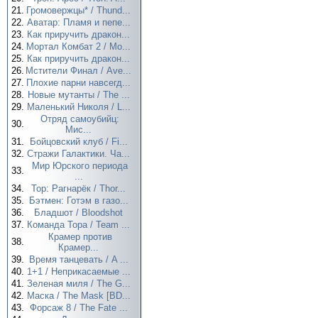
21.
Громовержцы* / Thund...
22.
Аватар: Пламя и пепе...
23.
Как приручить дракон...
24.
Мортал Комбат 2 / Mo...
25.
Как приручить дракон...
26.
Мстители Финал / Ave...
27.
Плохие парни навсегд...
28.
Новые мутанты / The ...
29.
Маленький Николя / L...
Отряд самоубийц:
30.
Мис...
31.
Бойцовский клуб / Fi...
32.
Стражи Галактики. Ча...
Мир Юрского периода
33.
...
34.
Тор: Рагнарёк / Thor...
35.
Бэтмен: Готэм в газо...
36.
Бладшот / Bloodshot
37.
Команда Тора / Team ...
Крамер против
38.
Крамер...
39.
Время танцевать / A ...
40.
1+1 / Неприкасаемые ...
41.
Зеленая миля / The G...
42.
Маска / The Mask [BD...
43.
Форсаж 8 / The Fate ...