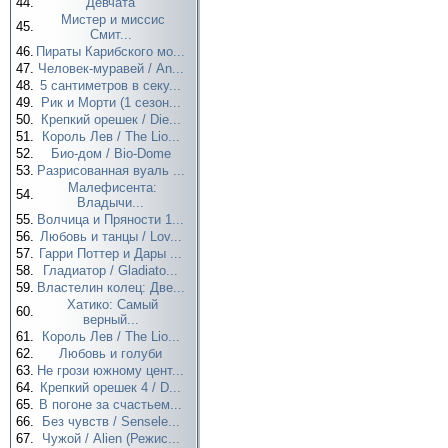
44.
Девчата
Мистер и миссис
45.
Смит...
46.
Пираты Карибского мо...
47.
Человек-муравей / An...
48.
5 сантиметров в секу...
49.
Рик и Морти (1 сезон...
50.
Крепкий орешек / Die...
51.
Король Лев / The Lio...
52.
Био-дом / Bio-Dome
53.
Разрисованная вуаль ...
Малефисента:
54.
Владычи...
55.
Волчица и Пряности 1...
56.
Любовь и танцы / Lov...
57.
Гарри Поттер и Дары ...
58.
Гладиатор / Gladiato...
59.
Властелин колец: Две...
Хатико: Самый
60.
верный...
61.
Король Лев / The Lio...
62.
Любовь и голуби
63.
Не грози южному цент...
64.
Крепкий орешек 4 / D...
65.
В погоне за счастьем...
66.
Без чувств / Sensele...
67.
Чужой / Alien (Режис...