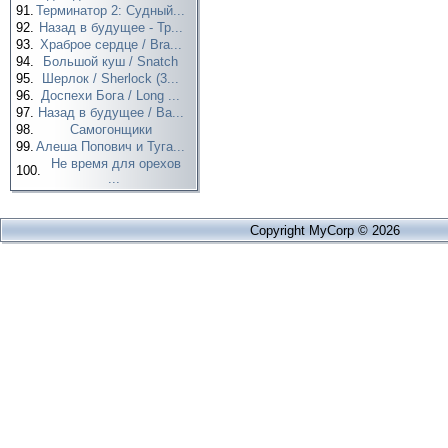
91.
Терминатор 2: Судный...
92.
Назад в будущее - Тр...
93.
Храброе сердце / Bra...
94.
Большой куш / Snatch
95.
Шерлок / Sherlock (3...
96.
Доспехи Бога / Long ...
97.
Назад в будущее / Ba...
98.
Самогонщики
99.
Алеша Попович и Туга...
Не время для орехов
100.
...
Copyright MyCorp © 2026