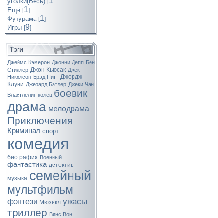
1
уголки(Весь)
[
]
1
Ещё
[
]
1
Футурама
[
]
9
Игры
[
]
Тэги
Джеймс Кэмерон
Джонни Депп
Бен
Джон Кьюсак
Стиллер
Джек
Джордж
Николсон
Брэд Питт
Клуни
Джерард Батлер
Джеки Чан
боевик
Властлелин колец
драма
мелодрама
Приключения
Криминал
спорт
комедия
биография
Военный
фантастика
детектив
семейный
музыка
мультфильм
ужасы
фэнтези
Мюзикл
триллер
Винс Вон