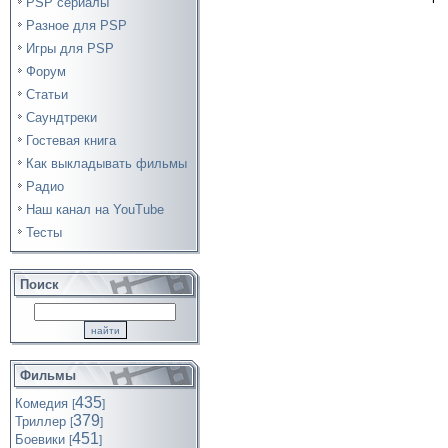
PSP сериалы
Разное для PSP
Игры для PSP
Форум
Статьи
Саундтреки
Гостевая книга
Как выкладывать фильмы
Радио
Наш канал на YouTube
Тесты
Поиск
Фильмы
435
Комедия
[
]
379
Триллер
[
]
451
Боевики
[
]