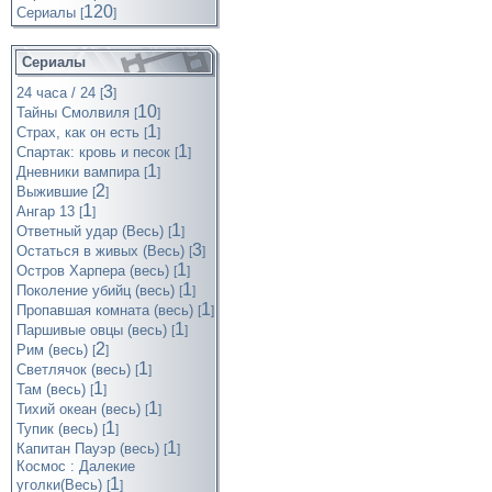
120
Cериалы
[
]
Сериалы
3
24 часа / 24
[
]
10
Тайны Смолвиля
[
]
1
Страх, как он есть
[
]
1
Спартак: кровь и песок
[
]
1
Дневники вампира
[
]
2
Выжившие
[
]
1
Ангар 13
[
]
1
Ответный удар (Весь)
[
]
3
Остаться в живых (Весь)
[
]
1
Остров Харпера (весь)
[
]
1
Поколение убийц (весь)
[
]
1
Пропавшая комната (весь)
[
]
1
Паршивые овцы (весь)
[
]
2
Рим (весь)
[
]
1
Светлячок (весь)
[
]
1
Там (весь)
[
]
1
Тихий океан (весь)
[
]
1
Тупик (весь)
[
]
1
Капитан Пауэр (весь)
[
]
Космос : Далекие
1
уголки(Весь)
[
]