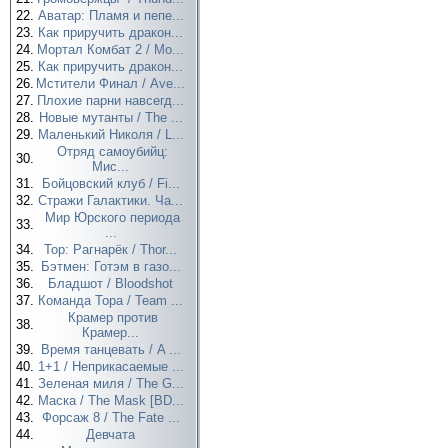
22.
Аватар: Пламя и пепе...
23.
Как приручить дракон...
24.
Мортал Комбат 2 / Mo...
25.
Как приручить дракон...
26.
Мстители Финал / Ave...
27.
Плохие парни навсегд...
28.
Новые мутанты / The ...
29.
Маленький Николя / L...
Отряд самоубийц:
30.
Мис...
31.
Бойцовский клуб / Fi...
32.
Стражи Галактики. Ча...
Мир Юрского периода
33.
...
34.
Тор: Рагнарёк / Thor...
35.
Бэтмен: Готэм в газо...
36.
Бладшот / Bloodshot
37.
Команда Тора / Team ...
Крамер против
38.
Крамер...
39.
Время танцевать / A ...
40.
1+1 / Неприкасаемые ...
41.
Зеленая миля / The G...
42.
Маска / The Mask [BD...
43.
Форсаж 8 / The Fate ...
44.
Девчата