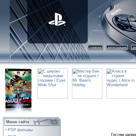
главная
регистрация
в
Меню сайта
PSP фильмы
Гостям запре