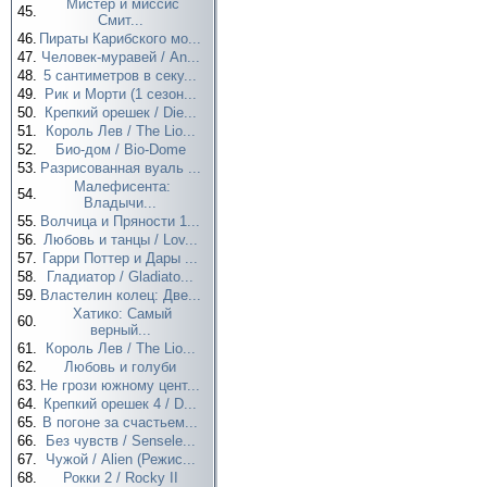
Мистер и миссис
45.
Смит...
46.
Пираты Карибского мо...
47.
Человек-муравей / An...
48.
5 сантиметров в секу...
49.
Рик и Морти (1 сезон...
50.
Крепкий орешек / Die...
51.
Король Лев / The Lio...
52.
Био-дом / Bio-Dome
53.
Разрисованная вуаль ...
Малефисента:
54.
Владычи...
55.
Волчица и Пряности 1...
56.
Любовь и танцы / Lov...
57.
Гарри Поттер и Дары ...
58.
Гладиатор / Gladiato...
59.
Властелин колец: Две...
Хатико: Самый
60.
верный...
61.
Король Лев / The Lio...
62.
Любовь и голуби
63.
Не грози южному цент...
64.
Крепкий орешек 4 / D...
65.
В погоне за счастьем...
66.
Без чувств / Sensele...
67.
Чужой / Alien (Режис...
68.
Рокки 2 / Rocky II