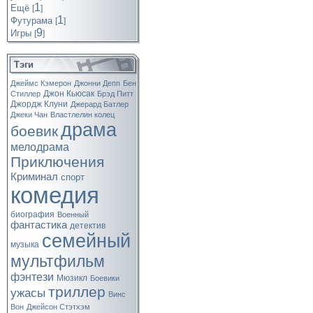
1
Ещё
[
]
1
Футурама
[
]
9
Игры
[
]
Тэги
Джеймс Кэмерон
Джонни Депп
Бен
Джон Кьюсак
Стиллер
Брэд Питт
Джордж Клуни
Джерард Батлер
Джеки Чан
Властлелин колец
драма
боевик
мелодрама
Приключения
Криминал
спорт
комедия
биография
Военный
фантастика
детектив
семейный
музыка
мультфильм
фэнтези
Мюзикл
Боевики
триллер
ужасы
Винс
Вон
Джейсон Стэтхэм