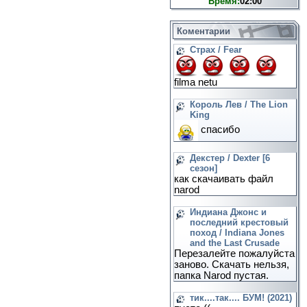
Время:
02:00
Коментарии
Страх / Fear
filma netu
Король Лев / The Lion
King
спасибо
Декстер / Dexter [6
сезон]
как скачаивать файл
narod
Индиана Джонс и
последний крестовый
поход / Indiana Jones
and the Last Crusade
Перезалейте пожалуйста
заново. Скачать нельзя,
папка Narod пустая.
тик....так.... БУМ! (2021)