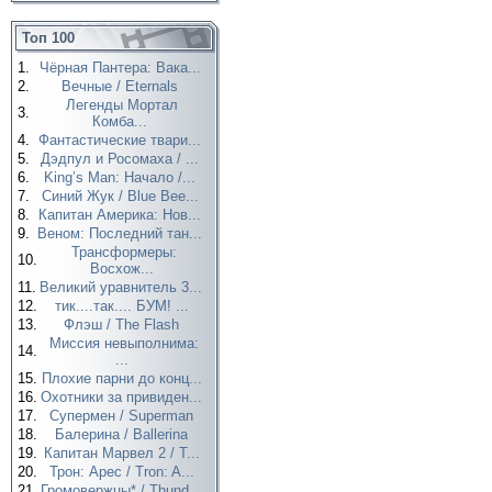
Топ 100
1.
Чёрная Пантера: Вака...
2.
Вечные / Eternals
Легенды Мортал
3.
Комба...
4.
Фантастические твари...
5.
Дэдпул и Росомаха / ...
6.
King’s Man: Начало /...
7.
Синий Жук / Blue Bee...
8.
Капитан Америка: Нов...
9.
Веном: Последний тан...
Трансформеры:
10.
Восхож...
11.
Великий уравнитель 3...
12.
тик....так.... БУМ! ...
13.
Флэш / The Flash
Миссия невыполнима:
14.
...
15.
Плохие парни до конц...
16.
Охотники за привиден...
17.
Супермен / Superman
18.
Балерина / Ballerina
19.
Капитан Марвел 2 / T...
20.
Трон: Арес / Tron: A...
21.
Громовержцы* / Thund...