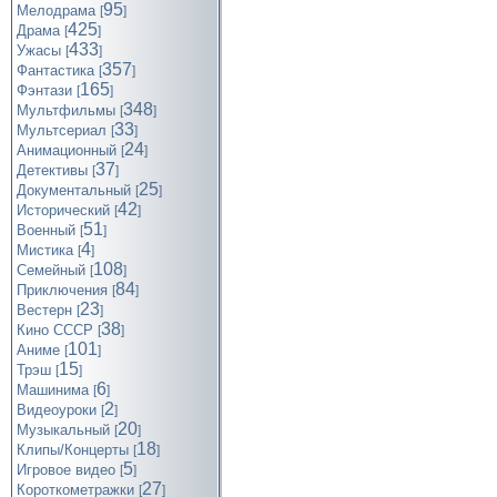
95
Мелодрама
[
]
425
Драма
[
]
433
Ужасы
[
]
357
Фантастика
[
]
165
Фэнтази
[
]
348
Мультфильмы
[
]
33
Мультсериал
[
]
24
Анимационный
[
]
37
Детективы
[
]
25
Документальный
[
]
42
Исторический
[
]
51
Военный
[
]
4
Мистика
[
]
108
Семейный
[
]
84
Приключения
[
]
23
Вестерн
[
]
38
Кино СССР
[
]
101
Аниме
[
]
15
Трэш
[
]
6
Машинима
[
]
2
Видеоуроки
[
]
20
Музыкальный
[
]
18
Клипы/Концерты
[
]
5
Игровое видео
[
]
27
Короткометражки
[
]