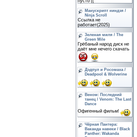
пусто ((
Манускрипт ниндзя /
Ninja Scroll
Ссылка не
работает(2025)
Зеленая миля / The
Green Mile
Грёбаный народ диск не
даёт мне нечего скачать
Дэдпул и Росомаха /
Deadpool & Wolverine
Веном: Последний
танец / Venom: The Last
Dance
Офигенный фильм!
Чёрная Пантера:
Ваканда навеки / Black
Panther: Wakanda