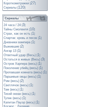
27
Короткометражки
[
]
120
Cериалы
[
]
Сериалы
3
24 часа / 24
[
]
10
Тайны Смолвиля
[
]
1
Страх, как он есть
[
]
1
Спартак: кровь и песок
[
]
1
Дневники вампира
[
]
2
Выжившие
[
]
1
Ангар 13
[
]
1
Ответный удар (Весь)
[
]
3
Остаться в живых (Весь)
[
]
1
Остров Харпера (весь)
[
]
1
Поколение убийц (весь)
[
]
1
Пропавшая комната (весь)
[
]
1
Паршивые овцы (весь)
[
]
2
Рим (весь)
[
]
1
Светлячок (весь)
[
]
1
Там (весь)
[
]
1
Тихий океан (весь)
[
]
1
Тупик (весь)
[
]
1
Капитан Пауэр (весь)
[
]
Космос : Далекие