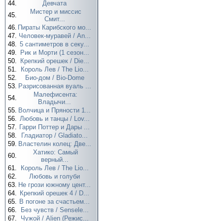
44.
Девчата
Мистер и миссис
45.
Смит...
46.
Пираты Карибского мо...
47.
Человек-муравей / An...
48.
5 сантиметров в секу...
49.
Рик и Морти (1 сезон...
50.
Крепкий орешек / Die...
51.
Король Лев / The Lio...
52.
Био-дом / Bio-Dome
53.
Разрисованная вуаль ...
Малефисента:
54.
Владычи...
55.
Волчица и Пряности 1...
56.
Любовь и танцы / Lov...
57.
Гарри Поттер и Дары ...
58.
Гладиатор / Gladiato...
59.
Властелин колец: Две...
Хатико: Самый
60.
верный...
61.
Король Лев / The Lio...
62.
Любовь и голуби
63.
Не грози южному цент...
64.
Крепкий орешек 4 / D...
65.
В погоне за счастьем...
66.
Без чувств / Sensele...
67.
Чужой / Alien (Режис...