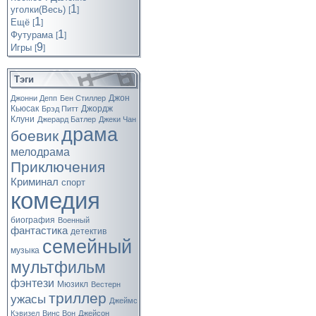
1
уголки(Весь)
[
]
1
Ещё
[
]
1
Футурама
[
]
9
Игры
[
]
Тэги
Джон
Джонни Депп
Бен Стиллер
Кьюсак
Джордж
Брэд Питт
Клуни
Джерард Батлер
Джеки Чан
драма
боевик
мелодрама
Приключения
Криминал
спорт
комедия
биография
Военный
фантастика
детектив
семейный
музыка
мультфильм
фэнтези
Мюзикл
Вестерн
триллер
ужасы
Джеймс
Кэвизел
Винс Вон
Джейсон