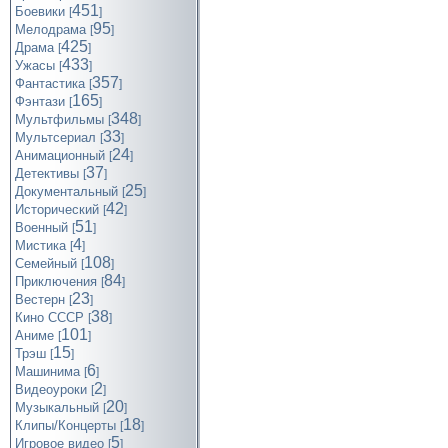
451
Боевики
[
]
95
Мелодрама
[
]
425
Драма
[
]
433
Ужасы
[
]
357
Фантастика
[
]
165
Фэнтази
[
]
348
Мультфильмы
[
]
33
Мультсериал
[
]
24
Анимационный
[
]
37
Детективы
[
]
25
Документальный
[
]
42
Исторический
[
]
51
Военный
[
]
4
Мистика
[
]
108
Семейный
[
]
84
Приключения
[
]
23
Вестерн
[
]
38
Кино СССР
[
]
101
Аниме
[
]
15
Трэш
[
]
6
Машинима
[
]
2
Видеоуроки
[
]
20
Музыкальный
[
]
18
Клипы/Концерты
[
]
5
Игровое видео
[
]