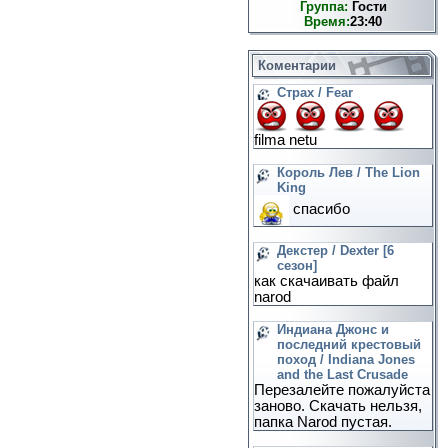
Группа:
Гости
Время:
23:40
Коментарии
Страх / Fear
filma netu
Король Лев / The Lion
King
спасибо
Декстер / Dexter [6
сезон]
как скачаивать файл
narod
Индиана Джонс и
последний крестовый
поход / Indiana Jones
and the Last Crusade
Перезалейте пожалуйста
заново. Скачать нельзя,
папка Narod пустая.