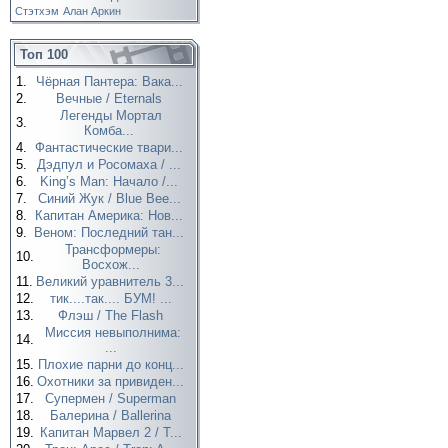
Стэтхэм
Алан Аркин
Топ 100
1.
Чёрная Пантера: Вака...
2.
Вечные / Eternals
Легенды Мортал
3.
Комба...
4.
Фантастические твари...
5.
Дэдпул и Росомаха / ...
6.
King’s Man: Начало /...
7.
Синий Жук / Blue Bee...
8.
Капитан Америка: Нов...
9.
Веном: Последний тан...
Трансформеры:
10.
Восхож...
11.
Великий уравнитель 3...
12.
тик....так.... БУМ! ...
13.
Флэш / The Flash
Миссия невыполнима:
14.
...
15.
Плохие парни до конц...
16.
Охотники за привиден...
17.
Супермен / Superman
18.
Балерина / Ballerina
19.
Капитан Марвел 2 / T...