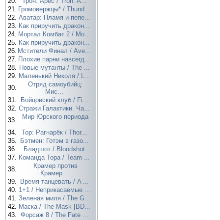
20.
Трон: Арес / Tron: A...
21.
Громовержцы* / Thund...
22.
Аватар: Пламя и пепе...
23.
Как приручить дракон...
24.
Мортал Комбат 2 / Mo...
25.
Как приручить дракон...
26.
Мстители Финал / Ave...
27.
Плохие парни навсегд...
28.
Новые мутанты / The ...
29.
Маленький Николя / L...
Отряд самоубийц:
30.
Мис...
31.
Бойцовский клуб / Fi...
32.
Стражи Галактики. Ча...
Мир Юрского периода
33.
...
34.
Тор: Рагнарёк / Thor...
35.
Бэтмен: Готэм в газо...
36.
Бладшот / Bloodshot
37.
Команда Тора / Team ...
Крамер против
38.
Крамер...
39.
Время танцевать / A ...
40.
1+1 / Неприкасаемые ...
41.
Зеленая миля / The G...
42.
Маска / The Mask [BD...
43.
Форсаж 8 / The Fate ...