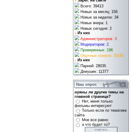
»
Зарег. на сайте
Всего: 39413
Новых за месяц: 156
Новых за неделю: 34
Новых вчера: 1
Новых сегодня: 2
»
Из них
Администраторов: 3
Модераторов: 2
Проверенных: 196
Обычных юзеров: 39192
»
Из них
Парней: 28035
Девушек: 11377
Наш опрос
нужны ли другие темы на
главной странице?
Нет, меня только
фильмы интересуют
Только если по тематике
сайта
Мне все равно
а что будет то?