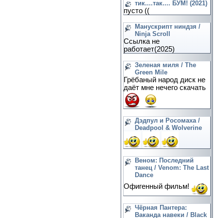
тик....так.... БУМ! (2021)
пусто ((
Манускрипт ниндзя /
Ninja Scroll
Ссылка не
работает(2025)
Зеленая миля / The
Green Mile
Грёбаный народ диск не
даёт мне нечего скачать
Дэдпул и Росомаха /
Deadpool & Wolverine
Веном: Последний
танец / Venom: The Last
Dance
Офигенный фильм!
Чёрная Пантера:
Ваканда навеки / Black