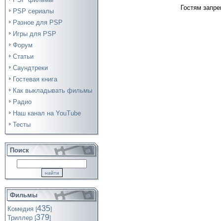
Гостям запре
PSP сериалы
Разное для PSP
Игры для PSP
Форум
Статьи
Саундтреки
Гостевая книга
Как выкладывать фильмы
Радио
Наш канал на YouTube
Тесты
Поиск
Фильмы
435
Комедия
[
]
379
Триллер
[
]