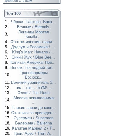
Джейсон Стэтхэм
Топ 100
1.
Чёрная Пантера: Вака...
2.
Вечные / Eternals
Легенды Мортал
3.
Комба...
4.
Фантастические твари...
5.
Дэдпул и Росомаха / ...
6.
King’s Man: Начало /...
7.
Синий Жук / Blue Bee...
8.
Капитан Америка: Нов...
9.
Веном: Последний тан...
Трансформеры:
10.
Восхож...
11.
Великий уравнитель 3...
12.
тик....так.... БУМ! ...
13.
Флэш / The Flash
Миссия невыполнима:
14.
...
15.
Плохие парни до конц...
16.
Охотники за привиден...
17.
Супермен / Superman
18.
Балерина / Ballerina
19.
Капитан Марвел 2 / T...
20.
Трон: Арес / Tron: A...