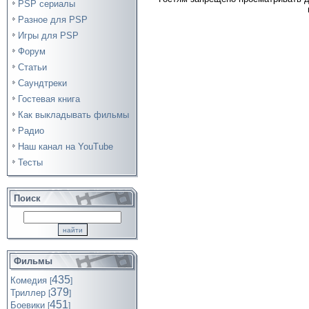
PSP сериалы
Разное для PSP
Игры для PSP
Форум
Статьи
Саундтреки
Гостевая книга
Как выкладывать фильмы
Радио
Наш канал на YouTube
Тесты
Поиск
Фильмы
435
Комедия
[
]
379
Триллер
[
]
451
Боевики
[
]