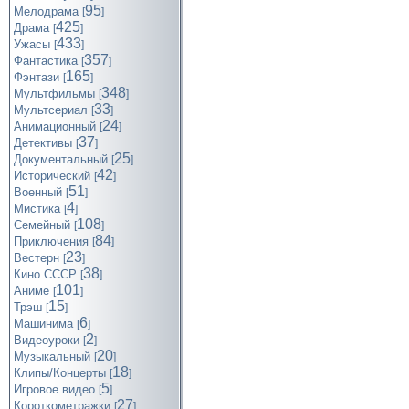
95
Мелодрама
[
]
425
Драма
[
]
433
Ужасы
[
]
357
Фантастика
[
]
165
Фэнтази
[
]
348
Мультфильмы
[
]
33
Мультсериал
[
]
24
Анимационный
[
]
37
Детективы
[
]
25
Документальный
[
]
42
Исторический
[
]
51
Военный
[
]
4
Мистика
[
]
108
Семейный
[
]
84
Приключения
[
]
23
Вестерн
[
]
38
Кино СССР
[
]
101
Аниме
[
]
15
Трэш
[
]
6
Машинима
[
]
2
Видеоуроки
[
]
20
Музыкальный
[
]
18
Клипы/Концерты
[
]
5
Игровое видео
[
]
27
Короткометражки
[
]