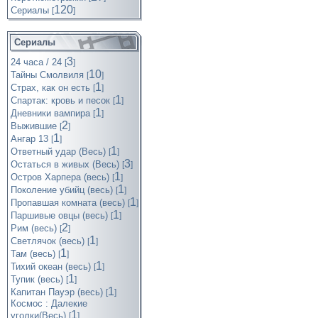
120
Cериалы
[
]
Сериалы
3
24 часа / 24
[
]
10
Тайны Смолвиля
[
]
1
Страх, как он есть
[
]
1
Спартак: кровь и песок
[
]
1
Дневники вампира
[
]
2
Выжившие
[
]
1
Ангар 13
[
]
1
Ответный удар (Весь)
[
]
3
Остаться в живых (Весь)
[
]
1
Остров Харпера (весь)
[
]
1
Поколение убийц (весь)
[
]
1
Пропавшая комната (весь)
[
]
1
Паршивые овцы (весь)
[
]
2
Рим (весь)
[
]
1
Светлячок (весь)
[
]
1
Там (весь)
[
]
1
Тихий океан (весь)
[
]
1
Тупик (весь)
[
]
1
Капитан Пауэр (весь)
[
]
Космос : Далекие
1
уголки(Весь)
[
]