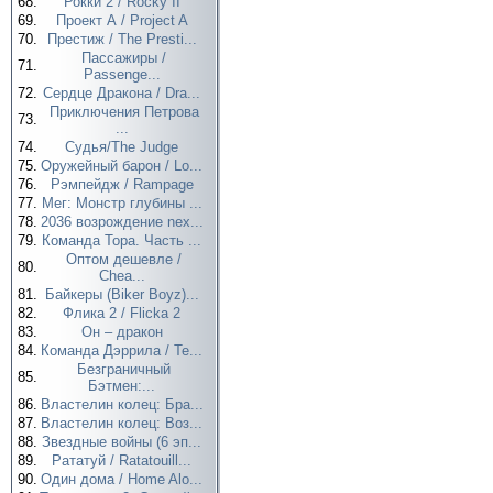
68.
Рокки 2 / Rocky II
69.
Проект А / Project A
70.
Престиж / The Presti...
Пассажиры /
71.
Passenge...
72.
Сердце Дракона / Dra...
Приключения Петрова
73.
...
74.
Судья/The Judge
75.
Оружейный барон / Lo...
76.
Рэмпейдж / Rampage
77.
Мег: Монстр глубины ...
78.
2036 возрождение nex...
79.
Команда Тора. Часть ...
Оптом дешевле /
80.
Chea...
81.
Байкеры (Biker Boyz)...
82.
Флика 2 / Flicka 2
83.
Он – дракон
84.
Команда Дэррила / Te...
Безграничный
85.
Бэтмен:...
86.
Властелин колец: Бра...
87.
Властелин колец: Воз...
88.
Звездные войны (6 эп...
89.
Рататуй / Ratatouill...
90.
Один дома / Home Alo...