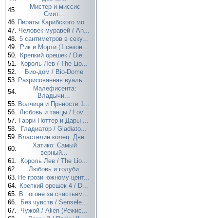
Мистер и миссис
45.
Смит...
46.
Пираты Карибского мо...
47.
Человек-муравей / An...
48.
5 сантиметров в секу...
49.
Рик и Морти (1 сезон...
50.
Крепкий орешек / Die...
51.
Король Лев / The Lio...
52.
Био-дом / Bio-Dome
53.
Разрисованная вуаль ...
Малефисента:
54.
Владычи...
55.
Волчица и Пряности 1...
56.
Любовь и танцы / Lov...
57.
Гарри Поттер и Дары ...
58.
Гладиатор / Gladiato...
59.
Властелин колец: Две...
Хатико: Самый
60.
верный...
61.
Король Лев / The Lio...
62.
Любовь и голуби
63.
Не грози южному цент...
64.
Крепкий орешек 4 / D...
65.
В погоне за счастьем...
66.
Без чувств / Sensele...
67.
Чужой / Alien (Режис...