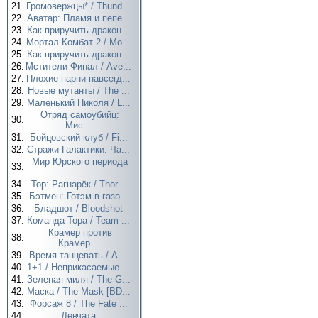
21.
Громовержцы* / Thund...
22.
Аватар: Пламя и пепе...
23.
Как приручить дракон...
24.
Мортал Комбат 2 / Mo...
25.
Как приручить дракон...
26.
Мстители Финал / Ave...
27.
Плохие парни навсегд...
28.
Новые мутанты / The ...
29.
Маленький Николя / L...
Отряд самоубийц:
30.
Мис...
31.
Бойцовский клуб / Fi...
32.
Стражи Галактики. Ча...
Мир Юрского периода
33.
...
34.
Тор: Рагнарёк / Thor...
35.
Бэтмен: Готэм в газо...
36.
Бладшот / Bloodshot
37.
Команда Тора / Team ...
Крамер против
38.
Крамер...
39.
Время танцевать / A ...
40.
1+1 / Неприкасаемые ...
41.
Зеленая миля / The G...
42.
Маска / The Mask [BD...
43.
Форсаж 8 / The Fate ...
44.
Девчата