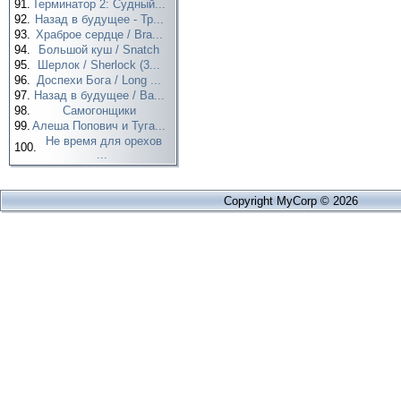
91.
Терминатор 2: Судный...
92.
Назад в будущее - Тр...
93.
Храброе сердце / Bra...
94.
Большой куш / Snatch
95.
Шерлок / Sherlock (3...
96.
Доспехи Бога / Long ...
97.
Назад в будущее / Ba...
98.
Самогонщики
99.
Алеша Попович и Туга...
Не время для орехов
100.
...
Copyright MyCorp © 2026