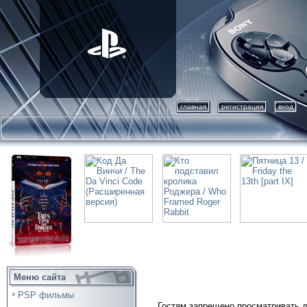
главная
регистрация
вход
Меню сайта
PSP фильмы
Гостям запрещено просматривать д