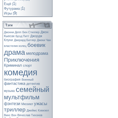
1
Ещё
[
]
1
Футурама
[
]
9
Игры
[
]
Тэги
Джон
Джонни Депп
Бен Стиллер
Кьюсак
Джордж
Брэд Питт
Клуни
Джерард Батлер
Джеки Чан
боевик
властелин колец
драма
мелодрама
Приключения
Криминал
спорт
комедия
биография
Военный
фантастика
детектив
семейный
музыка
мультфильм
ужасы
фэнтези
Мюзикл
триллер
Джеймс Кэвизел
Винс Вон
Вячеслав Тихонов