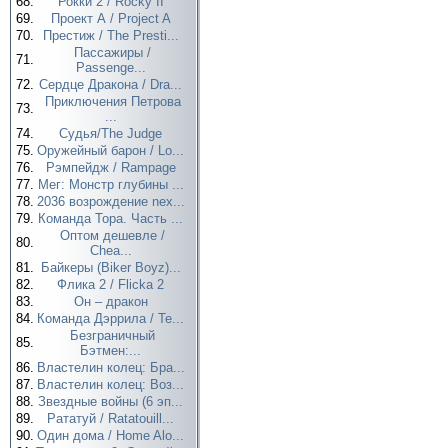
68.
Рокки 2 / Rocky II
69.
Проект А / Project A
70.
Престиж / The Presti...
Пассажиры /
71.
Passenge...
72.
Сердце Дракона / Dra...
Приключения Петрова
73.
...
74.
Судья/The Judge
75.
Оружейный барон / Lo...
76.
Рэмпейдж / Rampage
77.
Мег: Монстр глубины ...
78.
2036 возрождение nex...
79.
Команда Тора. Часть ...
Оптом дешевле /
80.
Chea...
81.
Байкеры (Biker Boyz)...
82.
Флика 2 / Flicka 2
83.
Он – дракон
84.
Команда Дэррила / Te...
Безграничный
85.
Бэтмен:...
86.
Властелин колец: Бра...
87.
Властелин колец: Воз...
88.
Звездные войны (6 эп...
89.
Рататуй / Ratatouill...
90.
Один дома / Home Alo...