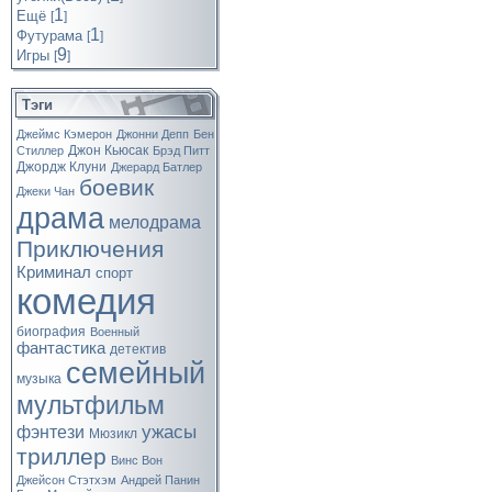
1
Ещё
[
]
1
Футурама
[
]
9
Игры
[
]
Тэги
Джеймс Кэмерон
Джонни Депп
Бен
Джон Кьюсак
Стиллер
Брэд Питт
Джордж Клуни
Джерард Батлер
боевик
Джеки Чан
драма
мелодрама
Приключения
Криминал
спорт
комедия
биография
Военный
фантастика
детектив
семейный
музыка
мультфильм
ужасы
фэнтези
Мюзикл
триллер
Винс Вон
Джейсон Стэтхэм
Андрей Панин