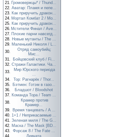
21.
Громовержцы* / Thund...
22.
Аватар: Пламя и пепе...
23.
Как приручить дракон...
24.
Мортал Комбат 2 / Mo...
25.
Как приручить дракон...
26.
Мстители Финал / Ave...
27.
Плохие парни навсегд...
28.
Новые мутанты / The ...
29.
Маленький Николя / L...
Отряд самоубийц:
30.
Мис...
31.
Бойцовский клуб / Fi...
32.
Стражи Галактики. Ча...
Мир Юрского периода
33.
...
34.
Тор: Рагнарёк / Thor...
35.
Бэтмен: Готэм в газо...
36.
Бладшот / Bloodshot
37.
Команда Тора / Team ...
Крамер против
38.
Крамер...
39.
Время танцевать / A ...
40.
1+1 / Неприкасаемые ...
41.
Зеленая миля / The G...
42.
Маска / The Mask [BD...
43.
Форсаж 8 / The Fate ...
44.
Девчата