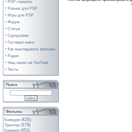
PSP сериалы
Разное для PSP
Игры для PSP
Форум
Статьи
Саундтреки
Гостевая книга
Как выкладывать фильмы
Радио
Наш канал на YouTube
Тесты
Поиск
Фильмы
435
Комедия
[
]
379
Триллер
[
]
451
Боевики
[
]