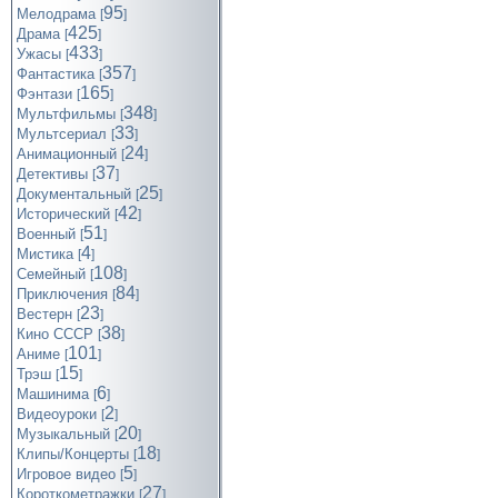
95
Мелодрама
[
]
425
Драма
[
]
433
Ужасы
[
]
357
Фантастика
[
]
165
Фэнтази
[
]
348
Мультфильмы
[
]
33
Мультсериал
[
]
24
Анимационный
[
]
37
Детективы
[
]
25
Документальный
[
]
42
Исторический
[
]
51
Военный
[
]
4
Мистика
[
]
108
Семейный
[
]
84
Приключения
[
]
23
Вестерн
[
]
38
Кино СССР
[
]
101
Аниме
[
]
15
Трэш
[
]
6
Машинима
[
]
2
Видеоуроки
[
]
20
Музыкальный
[
]
18
Клипы/Концерты
[
]
5
Игровое видео
[
]
27
Короткометражки
[
]