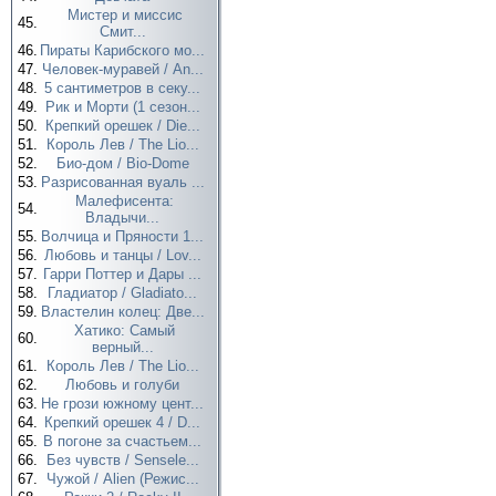
Мистер и миссис
45.
Смит...
46.
Пираты Карибского мо...
47.
Человек-муравей / An...
48.
5 сантиметров в секу...
49.
Рик и Морти (1 сезон...
50.
Крепкий орешек / Die...
51.
Король Лев / The Lio...
52.
Био-дом / Bio-Dome
53.
Разрисованная вуаль ...
Малефисента:
54.
Владычи...
55.
Волчица и Пряности 1...
56.
Любовь и танцы / Lov...
57.
Гарри Поттер и Дары ...
58.
Гладиатор / Gladiato...
59.
Властелин колец: Две...
Хатико: Самый
60.
верный...
61.
Король Лев / The Lio...
62.
Любовь и голуби
63.
Не грози южному цент...
64.
Крепкий орешек 4 / D...
65.
В погоне за счастьем...
66.
Без чувств / Sensele...
67.
Чужой / Alien (Режис...