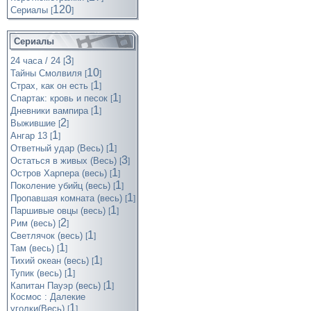
120
Cериалы
[
]
Сериалы
3
24 часа / 24
[
]
10
Тайны Смолвиля
[
]
1
Страх, как он есть
[
]
1
Спартак: кровь и песок
[
]
1
Дневники вампира
[
]
2
Выжившие
[
]
1
Ангар 13
[
]
1
Ответный удар (Весь)
[
]
3
Остаться в живых (Весь)
[
]
1
Остров Харпера (весь)
[
]
1
Поколение убийц (весь)
[
]
1
Пропавшая комната (весь)
[
]
1
Паршивые овцы (весь)
[
]
2
Рим (весь)
[
]
1
Светлячок (весь)
[
]
1
Там (весь)
[
]
1
Тихий океан (весь)
[
]
1
Тупик (весь)
[
]
1
Капитан Пауэр (весь)
[
]
Космос : Далекие
1
уголки(Весь)
[
]