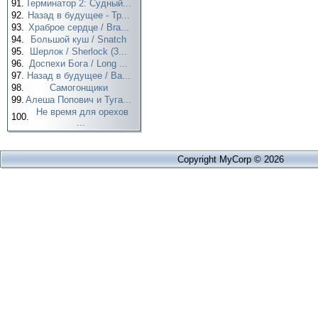
91.
Терминатор 2: Судный...
92.
Назад в будущее - Тр...
93.
Храброе сердце / Bra...
94.
Большой куш / Snatch
95.
Шерлок / Sherlock (3...
96.
Доспехи Бога / Long ...
97.
Назад в будущее / Ba...
98.
Самогонщики
99.
Алеша Попович и Туга...
Не время для орехов
100.
...
Copyright MyCorp © 2026