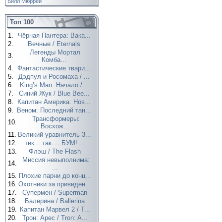
Билл Мюррей
Топ 100
1.
Чёрная Пантера: Вака...
2.
Вечные / Eternals
Легенды Мортал
3.
Комба...
4.
Фантастические твари...
5.
Дэдпул и Росомаха / ...
6.
King’s Man: Начало /...
7.
Синий Жук / Blue Bee...
8.
Капитан Америка: Нов...
9.
Веном: Последний тан...
Трансформеры:
10.
Восхож...
11.
Великий уравнитель 3...
12.
тик....так.... БУМ! ...
13.
Флэш / The Flash
Миссия невыполнима:
14.
...
15.
Плохие парни до конц...
16.
Охотники за привиден...
17.
Супермен / Superman
18.
Балерина / Ballerina
19.
Капитан Марвел 2 / T...
20.
Трон: Арес / Tron: A...