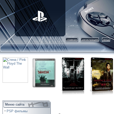
главная
регистрация
вход
Меню сайта
PSP фильмы