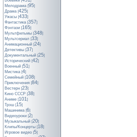
Боевики
[
]
95
Мелодрама
[
]
425
Драма
[
]
433
Ужасы
[
]
357
Фантастика
[
]
165
Фэнтази
[
]
348
Мультфильмы
[
]
33
Мультсериал
[
]
24
Анимационный
[
]
37
Детективы
[
]
25
Документальный
[
]
42
Исторический
[
]
51
Военный
[
]
4
Мистика
[
]
108
Семейный
[
]
84
Приключения
[
]
23
Вестерн
[
]
38
Кино СССР
[
]
101
Аниме
[
]
15
Трэш
[
]
6
Машинима
[
]
2
Видеоуроки
[
]
20
Музыкальный
[
]
18
Клипы/Концерты
[
]
5
Игровое видео
[
]