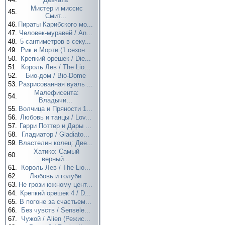
Мистер и миссис
45.
Смит...
46.
Пираты Карибского мо...
47.
Человек-муравей / An...
48.
5 сантиметров в секу...
49.
Рик и Морти (1 сезон...
50.
Крепкий орешек / Die...
51.
Король Лев / The Lio...
52.
Био-дом / Bio-Dome
53.
Разрисованная вуаль ...
Малефисента:
54.
Владычи...
55.
Волчица и Пряности 1...
56.
Любовь и танцы / Lov...
57.
Гарри Поттер и Дары ...
58.
Гладиатор / Gladiato...
59.
Властелин колец: Две...
Хатико: Самый
60.
верный...
61.
Король Лев / The Lio...
62.
Любовь и голуби
63.
Не грози южному цент...
64.
Крепкий орешек 4 / D...
65.
В погоне за счастьем...
66.
Без чувств / Sensele...
67.
Чужой / Alien (Режис...