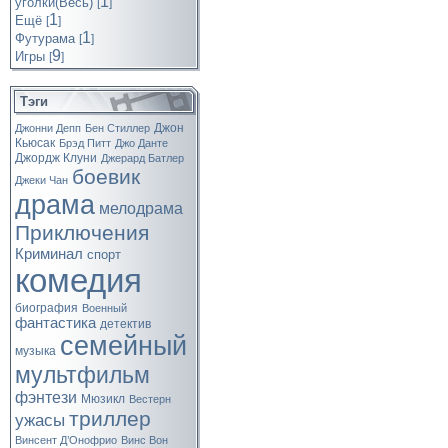
1
уголки(Весь)
[
]
1
Ещё
[
]
1
Футурама
[
]
9
Игры
[
]
Тэги
Джон
Джонни Депп
Бен Стиллер
Кьюсак
Брэд Питт
Джо Данте
Джордж Клуни
Джерард Батлер
боевик
Джеки Чан
драма
мелодрама
Приключения
Криминал
спорт
комедия
биография
Военный
фантастика
детектив
семейный
музыка
мультфильм
фэнтези
Мюзикл
Вестерн
триллер
ужасы
Винсент Д’Онофрио
Винс Вон