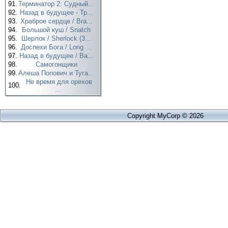
91.
Терминатор 2: Судный...
92.
Назад в будущее - Тр...
93.
Храброе сердце / Bra...
94.
Большой куш / Snatch
95.
Шерлок / Sherlock (3...
96.
Доспехи Бога / Long ...
97.
Назад в будущее / Ba...
98.
Самогонщики
99.
Алеша Попович и Туга...
Не время для орехов
100.
...
Copyright MyCorp © 2026