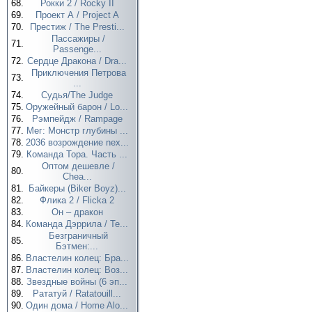
68.
Рокки 2 / Rocky II
69.
Проект А / Project A
70.
Престиж / The Presti...
Пассажиры /
71.
Passenge...
72.
Сердце Дракона / Dra...
Приключения Петрова
73.
...
74.
Судья/The Judge
75.
Оружейный барон / Lo...
76.
Рэмпейдж / Rampage
77.
Мег: Монстр глубины ...
78.
2036 возрождение nex...
79.
Команда Тора. Часть ...
Оптом дешевле /
80.
Chea...
81.
Байкеры (Biker Boyz)...
82.
Флика 2 / Flicka 2
83.
Он – дракон
84.
Команда Дэррила / Te...
Безграничный
85.
Бэтмен:...
86.
Властелин колец: Бра...
87.
Властелин колец: Воз...
88.
Звездные войны (6 эп...
89.
Рататуй / Ratatouill...
90.
Один дома / Home Alo...