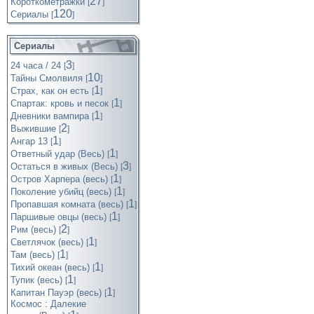
27
Короткометражки
[
]
120
Cериалы
[
]
Сериалы
3
24 часа / 24
[
]
10
Тайны Смолвиля
[
]
1
Страх, как он есть
[
]
1
Спартак: кровь и песок
[
]
1
Дневники вампира
[
]
2
Выжившие
[
]
1
Ангар 13
[
]
1
Ответный удар (Весь)
[
]
3
Остаться в живых (Весь)
[
]
1
Остров Харпера (весь)
[
]
1
Поколение убийц (весь)
[
]
1
Пропавшая комната (весь)
[
]
1
Паршивые овцы (весь)
[
]
2
Рим (весь)
[
]
1
Светлячок (весь)
[
]
1
Там (весь)
[
]
1
Тихий океан (весь)
[
]
1
Тупик (весь)
[
]
1
Капитан Пауэр (весь)
[
]
Космос : Далекие