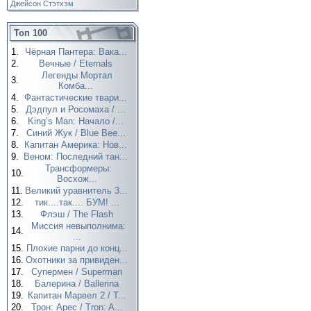
Джейсон Стэтхэм
Топ 100
1.
Чёрная Пантера: Вака...
2.
Вечные / Eternals
Легенды Мортал
3.
Комба...
4.
Фантастические твари...
5.
Дэдпул и Росомаха / ...
6.
King’s Man: Начало /...
7.
Синий Жук / Blue Bee...
8.
Капитан Америка: Нов...
9.
Веном: Последний тан...
Трансформеры:
10.
Восхож...
11.
Великий уравнитель 3...
12.
тик....так.... БУМ! ...
13.
Флэш / The Flash
Миссия невыполнима:
14.
...
15.
Плохие парни до конц...
16.
Охотники за привиден...
17.
Супермен / Superman
18.
Балерина / Ballerina
19.
Капитан Марвел 2 / T...
20.
Трон: Арес / Tron: A...