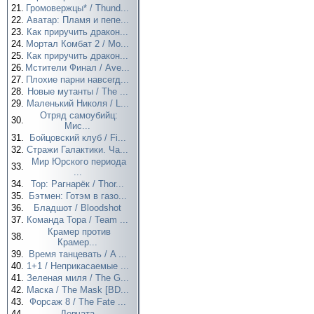
21.
Громовержцы* / Thund...
22.
Аватар: Пламя и пепе...
23.
Как приручить дракон...
24.
Мортал Комбат 2 / Mo...
25.
Как приручить дракон...
26.
Мстители Финал / Ave...
27.
Плохие парни навсегд...
28.
Новые мутанты / The ...
29.
Маленький Николя / L...
Отряд самоубийц:
30.
Мис...
31.
Бойцовский клуб / Fi...
32.
Стражи Галактики. Ча...
Мир Юрского периода
33.
...
34.
Тор: Рагнарёк / Thor...
35.
Бэтмен: Готэм в газо...
36.
Бладшот / Bloodshot
37.
Команда Тора / Team ...
Крамер против
38.
Крамер...
39.
Время танцевать / A ...
40.
1+1 / Неприкасаемые ...
41.
Зеленая миля / The G...
42.
Маска / The Mask [BD...
43.
Форсаж 8 / The Fate ...
44.
Девчата