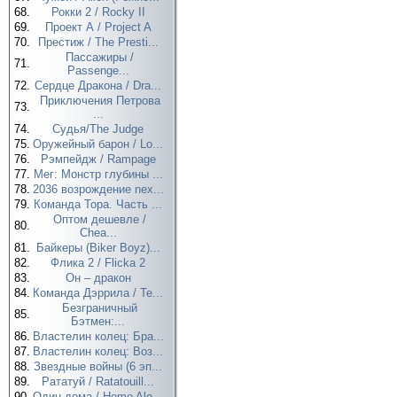
68.
Рокки 2 / Rocky II
69.
Проект А / Project A
70.
Престиж / The Presti...
Пассажиры /
71.
Passenge...
72.
Сердце Дракона / Dra...
Приключения Петрова
73.
...
74.
Судья/The Judge
75.
Оружейный барон / Lo...
76.
Рэмпейдж / Rampage
77.
Мег: Монстр глубины ...
78.
2036 возрождение nex...
79.
Команда Тора. Часть ...
Оптом дешевле /
80.
Chea...
81.
Байкеры (Biker Boyz)...
82.
Флика 2 / Flicka 2
83.
Он – дракон
84.
Команда Дэррила / Te...
Безграничный
85.
Бэтмен:...
86.
Властелин колец: Бра...
87.
Властелин колец: Воз...
88.
Звездные войны (6 эп...
89.
Рататуй / Ratatouill...
90.
Один дома / Home Alo...