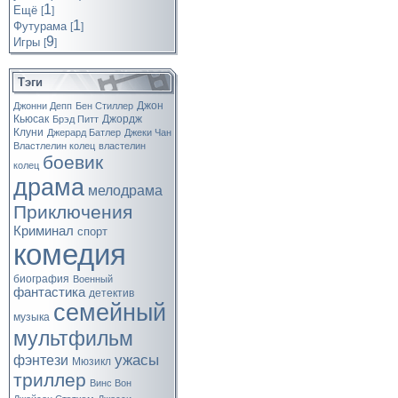
1
Ещё
[
]
1
Футурама
[
]
9
Игры
[
]
Тэги
Джон
Джонни Депп
Бен Стиллер
Кьюсак
Джордж
Брэд Питт
Клуни
Джерард Батлер
Джеки Чан
Властлелин колец
властелин
боевик
колец
драма
мелодрама
Приключения
Криминал
спорт
комедия
биография
Военный
фантастика
детектив
семейный
музыка
мультфильм
ужасы
фэнтези
Мюзикл
триллер
Винс Вон