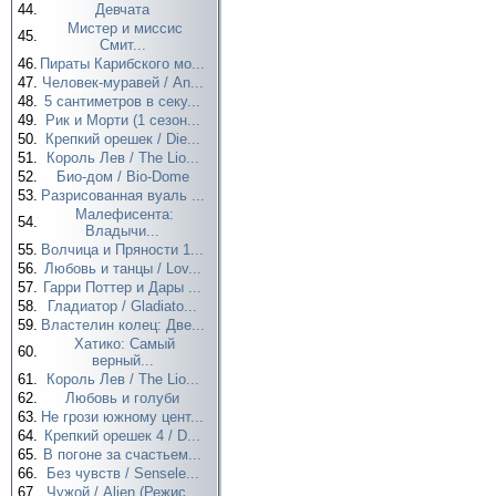
44.
Девчата
Мистер и миссис
45.
Смит...
46.
Пираты Карибского мо...
47.
Человек-муравей / An...
48.
5 сантиметров в секу...
49.
Рик и Морти (1 сезон...
50.
Крепкий орешек / Die...
51.
Король Лев / The Lio...
52.
Био-дом / Bio-Dome
53.
Разрисованная вуаль ...
Малефисента:
54.
Владычи...
55.
Волчица и Пряности 1...
56.
Любовь и танцы / Lov...
57.
Гарри Поттер и Дары ...
58.
Гладиатор / Gladiato...
59.
Властелин колец: Две...
Хатико: Самый
60.
верный...
61.
Король Лев / The Lio...
62.
Любовь и голуби
63.
Не грози южному цент...
64.
Крепкий орешек 4 / D...
65.
В погоне за счастьем...
66.
Без чувств / Sensele...
67.
Чужой / Alien (Режис...