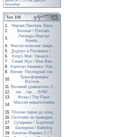
Джейсон Стэтхэм
Джесси
Айзенберг
Топ 100
1.
Чёрная Пантера: Вака...
2.
Вечные / Eternals
Легенды Мортал
3.
Комба...
4.
Фантастические твари...
5.
Дэдпул и Росомаха / ...
6.
King’s Man: Начало /...
7.
Синий Жук / Blue Bee...
8.
Капитан Америка: Нов...
9.
Веном: Последний тан...
Трансформеры:
10.
Восхож...
11.
Великий уравнитель 3...
12.
тик....так.... БУМ! ...
13.
Флэш / The Flash
Миссия невыполнима:
14.
...
15.
Плохие парни до конц...
16.
Охотники за привиден...
17.
Супермен / Superman
18.
Балерина / Ballerina
19.
Капитан Марвел 2 / T...