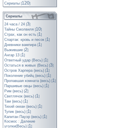
120
Cериалы
[
]
Сериалы
3
24 часа / 24
[
]
10
Тайны Смолвиля
[
]
1
Страх, как он есть
[
]
1
Спартак: кровь и песок
[
]
1
Дневники вампира
[
]
2
Выжившие
[
]
1
Ангар 13
[
]
1
Ответный удар (Весь)
[
]
3
Остаться в живых (Весь)
[
]
1
Остров Харпера (весь)
[
]
1
Поколение убийц (весь)
[
]
1
Пропавшая комната (весь)
[
]
1
Паршивые овцы (весь)
[
]
2
Рим (весь)
[
]
1
Светлячок (весь)
[
]
1
Там (весь)
[
]
1
Тихий океан (весь)
[
]
1
Тупик (весь)
[
]
1
Капитан Пауэр (весь)
[
]
Космос : Далекие
1
уголки(Весь)
[
]