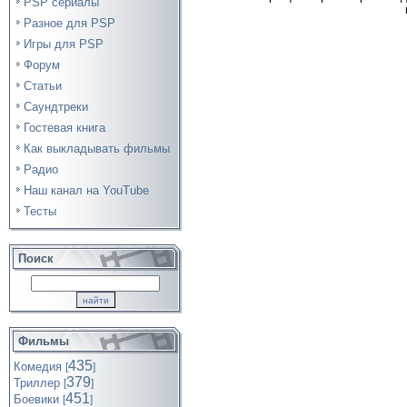
PSP сериалы
Разное для PSP
Игры для PSP
Форум
Статьи
Саундтреки
Гостевая книга
Как выкладывать фильмы
Радио
Наш канал на YouTube
Тесты
Поиск
Фильмы
435
Комедия
[
]
379
Триллер
[
]
451
Боевики
[
]