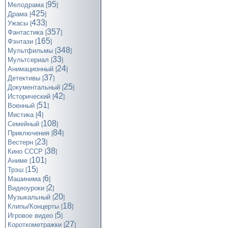
95
Мелодрама
[
]
425
Драма
[
]
433
Ужасы
[
]
357
Фантастика
[
]
165
Фэнтази
[
]
348
Мультфильмы
[
]
33
Мультсериал
[
]
24
Анимационный
[
]
37
Детективы
[
]
25
Документальный
[
]
42
Исторический
[
]
51
Военный
[
]
4
Мистика
[
]
108
Семейный
[
]
84
Приключения
[
]
23
Вестерн
[
]
38
Кино СССР
[
]
101
Аниме
[
]
15
Трэш
[
]
6
Машинима
[
]
2
Видеоуроки
[
]
20
Музыкальный
[
]
18
Клипы/Концерты
[
]
5
Игровое видео
[
]
27
Короткометражки
[
]