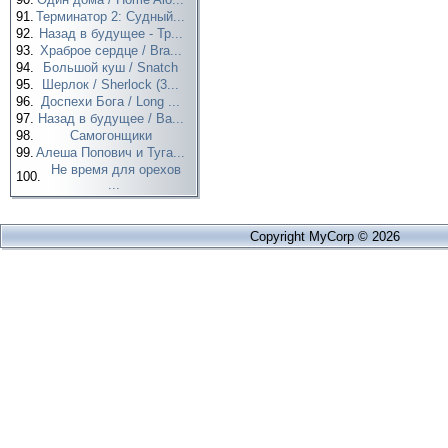
91.
Терминатор 2: Судный...
92.
Назад в будущее - Тр...
93.
Храброе сердце / Bra...
94.
Большой куш / Snatch
95.
Шерлок / Sherlock (3...
96.
Доспехи Бога / Long ...
97.
Назад в будущее / Ba...
98.
Самогонщики
99.
Алеша Попович и Туга...
Не время для орехов
100.
...
Copyright MyCorp © 2026