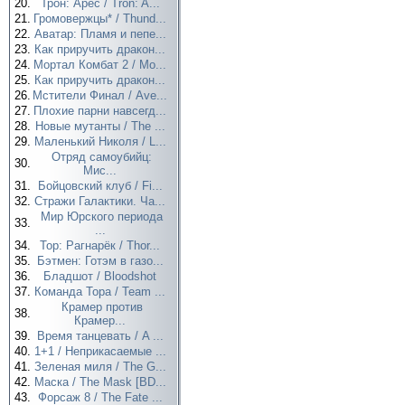
20.
Трон: Арес / Tron: A...
21.
Громовержцы* / Thund...
22.
Аватар: Пламя и пепе...
23.
Как приручить дракон...
24.
Мортал Комбат 2 / Mo...
25.
Как приручить дракон...
26.
Мстители Финал / Ave...
27.
Плохие парни навсегд...
28.
Новые мутанты / The ...
29.
Маленький Николя / L...
Отряд самоубийц:
30.
Мис...
31.
Бойцовский клуб / Fi...
32.
Стражи Галактики. Ча...
Мир Юрского периода
33.
...
34.
Тор: Рагнарёк / Thor...
35.
Бэтмен: Готэм в газо...
36.
Бладшот / Bloodshot
37.
Команда Тора / Team ...
Крамер против
38.
Крамер...
39.
Время танцевать / A ...
40.
1+1 / Неприкасаемые ...
41.
Зеленая миля / The G...
42.
Маска / The Mask [BD...
43.
Форсаж 8 / The Fate ...