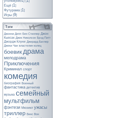
1
уголки(Весь)
[
]
1
Ещё
[
]
1
Футурама
[
]
9
Игры
[
]
Тэги
Джон
Джонни Депп
Бен Стиллер
Кьюсак
Джек Николсон
Брэд Питт
Джордж Клуни
Джерард Батлер
Джеки Чан
властелин колец
драма
боевик
мелодрама
Приключения
Криминал
спорт
комедия
биография
Военный
фантастика
детектив
семейный
музыка
мультфильм
ужасы
фэнтези
Мюзикл
триллер
Винс Вон