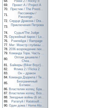
68.
Рокки 2 / Rocky II
69.
Проект А / Project A
70.
Престиж / The Presti...
Пассажиры /
71.
Passenge...
72.
Сердце Дракона / Dra...
Приключения Петрова
73.
...
74.
Судья/The Judge
75.
Оружейный барон / Lo...
76.
Рэмпейдж / Rampage
77.
Мег: Монстр глубины ...
78.
2036 возрождение nex...
79.
Команда Тора. Часть ...
Оптом дешевле /
80.
Chea...
81.
Байкеры (Biker Boyz)...
82.
Флика 2 / Flicka 2
83.
Он – дракон
84.
Команда Дэррила / Te...
Безграничный
85.
Бэтмен:...
86.
Властелин колец: Бра...
87.
Властелин колец: Воз...
88.
Звездные войны (6 эп...
89.
Рататуй / Ratatouill...
90.
Один дома / Home Alo...