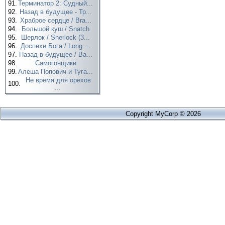
91.
Терминатор 2: Судный...
92.
Назад в будущее - Тр...
93.
Храброе сердце / Bra...
94.
Большой куш / Snatch
95.
Шерлок / Sherlock (3...
96.
Доспехи Бога / Long ...
97.
Назад в будущее / Ba...
98.
Самогонщики
99.
Алеша Попович и Туга...
Не время для орехов
100.
...
Copyright MyCorp © 2026