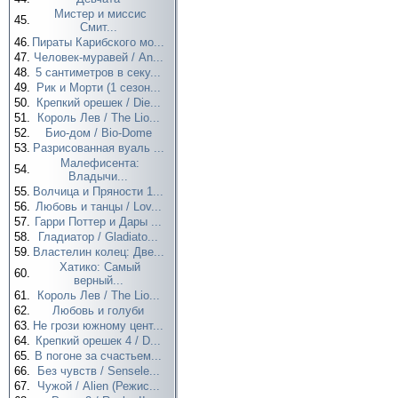
Мистер и миссис
45.
Смит...
46.
Пираты Карибского мо...
47.
Человек-муравей / An...
48.
5 сантиметров в секу...
49.
Рик и Морти (1 сезон...
50.
Крепкий орешек / Die...
51.
Король Лев / The Lio...
52.
Био-дом / Bio-Dome
53.
Разрисованная вуаль ...
Малефисента:
54.
Владычи...
55.
Волчица и Пряности 1...
56.
Любовь и танцы / Lov...
57.
Гарри Поттер и Дары ...
58.
Гладиатор / Gladiato...
59.
Властелин колец: Две...
Хатико: Самый
60.
верный...
61.
Король Лев / The Lio...
62.
Любовь и голуби
63.
Не грози южному цент...
64.
Крепкий орешек 4 / D...
65.
В погоне за счастьем...
66.
Без чувств / Sensele...
67.
Чужой / Alien (Режис...