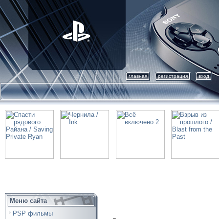
главная
регистрация
вход
Меню сайта
PSP фильмы