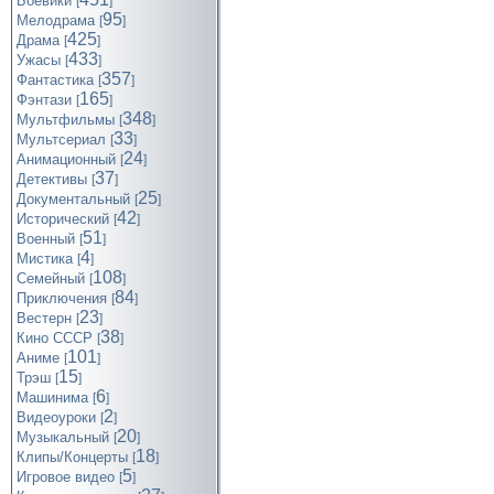
Боевики
[
]
95
Мелодрама
[
]
425
Драма
[
]
433
Ужасы
[
]
357
Фантастика
[
]
165
Фэнтази
[
]
348
Мультфильмы
[
]
33
Мультсериал
[
]
24
Анимационный
[
]
37
Детективы
[
]
25
Документальный
[
]
42
Исторический
[
]
51
Военный
[
]
4
Мистика
[
]
108
Семейный
[
]
84
Приключения
[
]
23
Вестерн
[
]
38
Кино СССР
[
]
101
Аниме
[
]
15
Трэш
[
]
6
Машинима
[
]
2
Видеоуроки
[
]
20
Музыкальный
[
]
18
Клипы/Концерты
[
]
5
Игровое видео
[
]