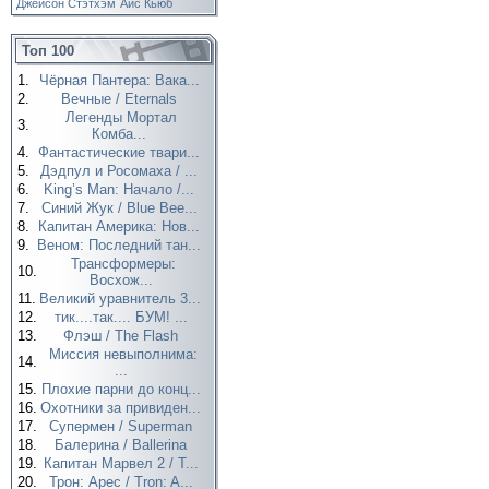
Джейсон Стэтхэм
Айс Кьюб
Топ 100
1.
Чёрная Пантера: Вака...
2.
Вечные / Eternals
Легенды Мортал
3.
Комба...
4.
Фантастические твари...
5.
Дэдпул и Росомаха / ...
6.
King’s Man: Начало /...
7.
Синий Жук / Blue Bee...
8.
Капитан Америка: Нов...
9.
Веном: Последний тан...
Трансформеры:
10.
Восхож...
11.
Великий уравнитель 3...
12.
тик....так.... БУМ! ...
13.
Флэш / The Flash
Миссия невыполнима:
14.
...
15.
Плохие парни до конц...
16.
Охотники за привиден...
17.
Супермен / Superman
18.
Балерина / Ballerina
19.
Капитан Марвел 2 / T...
20.
Трон: Арес / Tron: A...