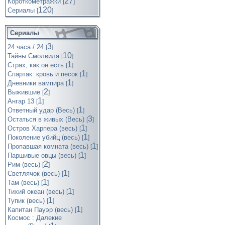
27
Короткометражки
[
]
120
Cериалы
[
]
Сериалы
3
24 часа / 24
[
]
10
Тайны Смолвиля
[
]
1
Страх, как он есть
[
]
1
Спартак: кровь и песок
[
]
1
Дневники вампира
[
]
2
Выжившие
[
]
1
Ангар 13
[
]
1
Ответный удар (Весь)
[
]
3
Остаться в живых (Весь)
[
]
1
Остров Харпера (весь)
[
]
1
Поколение убийц (весь)
[
]
1
Пропавшая комната (весь)
[
]
1
Паршивые овцы (весь)
[
]
2
Рим (весь)
[
]
1
Светлячок (весь)
[
]
1
Там (весь)
[
]
1
Тихий океан (весь)
[
]
1
Тупик (весь)
[
]
1
Капитан Пауэр (весь)
[
]
Космос : Далекие