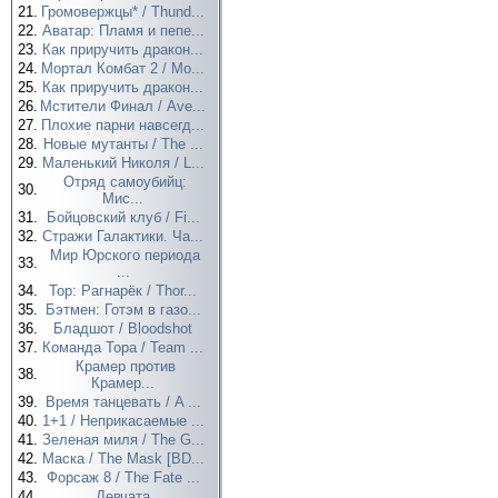
21.
Громовержцы* / Thund...
22.
Аватар: Пламя и пепе...
23.
Как приручить дракон...
24.
Мортал Комбат 2 / Mo...
25.
Как приручить дракон...
26.
Мстители Финал / Ave...
27.
Плохие парни навсегд...
28.
Новые мутанты / The ...
29.
Маленький Николя / L...
Отряд самоубийц:
30.
Мис...
31.
Бойцовский клуб / Fi...
32.
Стражи Галактики. Ча...
Мир Юрского периода
33.
...
34.
Тор: Рагнарёк / Thor...
35.
Бэтмен: Готэм в газо...
36.
Бладшот / Bloodshot
37.
Команда Тора / Team ...
Крамер против
38.
Крамер...
39.
Время танцевать / A ...
40.
1+1 / Неприкасаемые ...
41.
Зеленая миля / The G...
42.
Маска / The Mask [BD...
43.
Форсаж 8 / The Fate ...
44.
Девчата