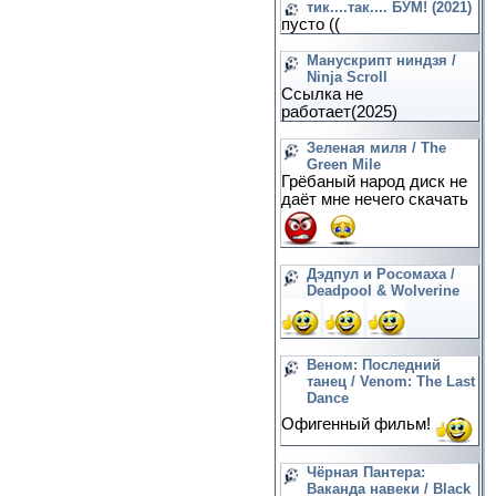
тик....так.... БУМ! (2021)
пусто ((
Манускрипт ниндзя /
Ninja Scroll
Ссылка не
работает(2025)
Зеленая миля / The
Green Mile
Грёбаный народ диск не
даёт мне нечего скачать
Дэдпул и Росомаха /
Deadpool & Wolverine
Веном: Последний
танец / Venom: The Last
Dance
Офигенный фильм!
Чёрная Пантера:
Ваканда навеки / Black