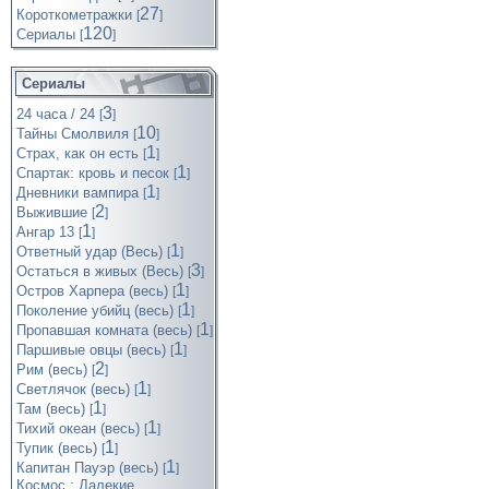
27
Короткометражки
[
]
120
Cериалы
[
]
Сериалы
3
24 часа / 24
[
]
10
Тайны Смолвиля
[
]
1
Страх, как он есть
[
]
1
Спартак: кровь и песок
[
]
1
Дневники вампира
[
]
2
Выжившие
[
]
1
Ангар 13
[
]
1
Ответный удар (Весь)
[
]
3
Остаться в живых (Весь)
[
]
1
Остров Харпера (весь)
[
]
1
Поколение убийц (весь)
[
]
1
Пропавшая комната (весь)
[
]
1
Паршивые овцы (весь)
[
]
2
Рим (весь)
[
]
1
Светлячок (весь)
[
]
1
Там (весь)
[
]
1
Тихий океан (весь)
[
]
1
Тупик (весь)
[
]
1
Капитан Пауэр (весь)
[
]
Космос : Далекие