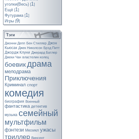
1
уголки(Весь)
[
]
1
Ещё
[
]
1
Футурама
[
]
9
Игры
[
]
Тэги
Джон
Джонни Депп
Бен Стиллер
Кьюсак
Джек Николсон
Брэд Питт
Джордж Клуни
Джерард Батлер
Джеки Чан
властелин колец
драма
боевик
мелодрама
Приключения
Криминал
спорт
комедия
биография
Военный
фантастика
детектив
семейный
музыка
мультфильм
ужасы
фэнтези
Мюзикл
триллер
Винсент