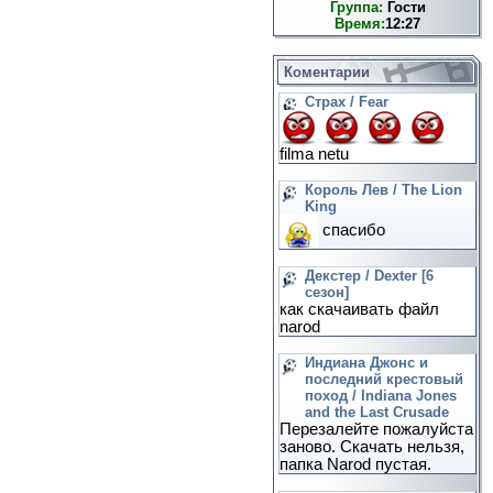
Группа:
Гости
Время:
12:27
Коментарии
Страх / Fear
filma netu
Король Лев / The Lion
King
спасибо
Декстер / Dexter [6
сезон]
как скачаивать файл
narod
Индиана Джонс и
последний крестовый
поход / Indiana Jones
and the Last Crusade
Перезалейте пожалуйста
заново. Скачать нельзя,
папка Narod пустая.