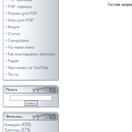
Гостям запре
PSP сериалы
Разное для PSP
Игры для PSP
Форум
Статьи
Саундтреки
Гостевая книга
Как выкладывать фильмы
Радио
Наш канал на YouTube
Тесты
Поиск
Фильмы
435
Комедия
[
]
379
Триллер
[
]