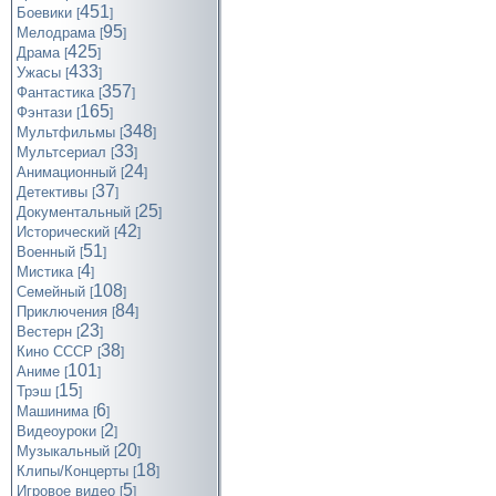
451
Боевики
[
]
95
Мелодрама
[
]
425
Драма
[
]
433
Ужасы
[
]
357
Фантастика
[
]
165
Фэнтази
[
]
348
Мультфильмы
[
]
33
Мультсериал
[
]
24
Анимационный
[
]
37
Детективы
[
]
25
Документальный
[
]
42
Исторический
[
]
51
Военный
[
]
4
Мистика
[
]
108
Семейный
[
]
84
Приключения
[
]
23
Вестерн
[
]
38
Кино СССР
[
]
101
Аниме
[
]
15
Трэш
[
]
6
Машинима
[
]
2
Видеоуроки
[
]
20
Музыкальный
[
]
18
Клипы/Концерты
[
]
5
Игровое видео
[
]