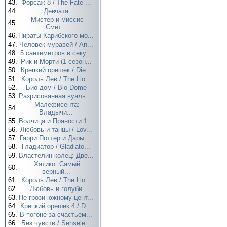
43.
Форсаж 8 / The Fate ...
44.
Девчата
Мистер и миссис
45.
Смит...
46.
Пираты Карибского мо...
47.
Человек-муравей / An...
48.
5 сантиметров в секу...
49.
Рик и Морти (1 сезон...
50.
Крепкий орешек / Die...
51.
Король Лев / The Lio...
52.
Био-дом / Bio-Dome
53.
Разрисованная вуаль ...
Малефисента:
54.
Владычи...
55.
Волчица и Пряности 1...
56.
Любовь и танцы / Lov...
57.
Гарри Поттер и Дары ...
58.
Гладиатор / Gladiato...
59.
Властелин колец: Две...
Хатико: Самый
60.
верный...
61.
Король Лев / The Lio...
62.
Любовь и голуби
63.
Не грози южному цент...
64.
Крепкий орешек 4 / D...
65.
В погоне за счастьем...
66.
Без чувств / Sensele...