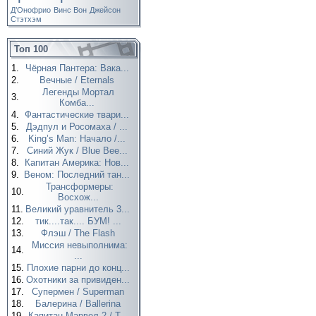
Д’Онофрио
Винс Вон
Джейсон
Стэтхэм
Топ 100
1.
Чёрная Пантера: Вака...
2.
Вечные / Eternals
Легенды Мортал
3.
Комба...
4.
Фантастические твари...
5.
Дэдпул и Росомаха / ...
6.
King’s Man: Начало /...
7.
Синий Жук / Blue Bee...
8.
Капитан Америка: Нов...
9.
Веном: Последний тан...
Трансформеры:
10.
Восхож...
11.
Великий уравнитель 3...
12.
тик....так.... БУМ! ...
13.
Флэш / The Flash
Миссия невыполнима:
14.
...
15.
Плохие парни до конц...
16.
Охотники за привиден...
17.
Супермен / Superman
18.
Балерина / Ballerina
19.
Капитан Марвел 2 / T...