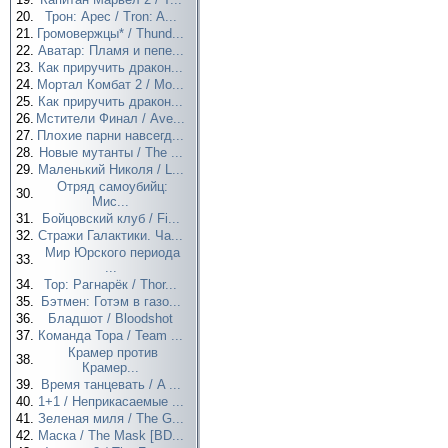
20.
Трон: Арес / Tron: A...
21.
Громовержцы* / Thund...
22.
Аватар: Пламя и пепе...
23.
Как приручить дракон...
24.
Мортал Комбат 2 / Mo...
25.
Как приручить дракон...
26.
Мстители Финал / Ave...
27.
Плохие парни навсегд...
28.
Новые мутанты / The ...
29.
Маленький Николя / L...
Отряд самоубийц:
30.
Мис...
31.
Бойцовский клуб / Fi...
32.
Стражи Галактики. Ча...
Мир Юрского периода
33.
...
34.
Тор: Рагнарёк / Thor...
35.
Бэтмен: Готэм в газо...
36.
Бладшот / Bloodshot
37.
Команда Тора / Team ...
Крамер против
38.
Крамер...
39.
Время танцевать / A ...
40.
1+1 / Неприкасаемые ...
41.
Зеленая миля / The G...
42.
Маска / The Mask [BD...