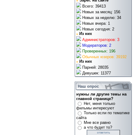
»
Зарег. на сайте
Всего: 39413
Новых за месяц: 156
Новых за неделю: 34
Новых вчера: 1
Новых сегодня: 2
»
Из них
Администраторов: 3
Модераторов: 2
Проверенных: 196
Обычных юзеров: 39192
»
Из них
Парней: 28035
Девушек: 11377
Наш опрос
нужны ли другие темы на
главной странице?
Нет, меня только
фильмы интересуют
Только если по тематике
сайта
Мне все равно
а что будет то?