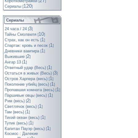
27
Короткометражки
[
]
120
Cериалы
[
]
Сериалы
3
24 часа / 24
[
]
10
Тайны Смолвиля
[
]
1
Страх, как он есть
[
]
1
Спартак: кровь и песок
[
]
1
Дневники вампира
[
]
2
Выжившие
[
]
1
Ангар 13
[
]
1
Ответный удар (Весь)
[
]
3
Остаться в живых (Весь)
[
]
1
Остров Харпера (весь)
[
]
1
Поколение убийц (весь)
[
]
1
Пропавшая комната (весь)
[
]
1
Паршивые овцы (весь)
[
]
2
Рим (весь)
[
]
1
Светлячок (весь)
[
]
1
Там (весь)
[
]
1
Тихий океан (весь)
[
]
1
Тупик (весь)
[
]
1
Капитан Пауэр (весь)
[
]
Космос : Далекие