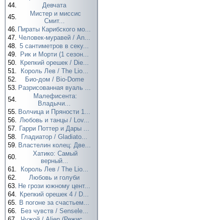
44.
Девчата
Мистер и миссис
45.
Смит...
46.
Пираты Карибского мо...
47.
Человек-муравей / An...
48.
5 сантиметров в секу...
49.
Рик и Морти (1 сезон...
50.
Крепкий орешек / Die...
51.
Король Лев / The Lio...
52.
Био-дом / Bio-Dome
53.
Разрисованная вуаль ...
Малефисента:
54.
Владычи...
55.
Волчица и Пряности 1...
56.
Любовь и танцы / Lov...
57.
Гарри Поттер и Дары ...
58.
Гладиатор / Gladiato...
59.
Властелин колец: Две...
Хатико: Самый
60.
верный...
61.
Король Лев / The Lio...
62.
Любовь и голуби
63.
Не грози южному цент...
64.
Крепкий орешек 4 / D...
65.
В погоне за счастьем...
66.
Без чувств / Sensele...
67.
Чужой / Alien (Режис...