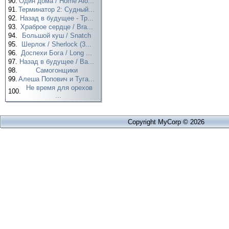
90.
Один дома / Home Alo...
91.
Терминатор 2: Судный...
92.
Назад в будущее - Тр...
93.
Храброе сердце / Bra...
94.
Большой куш / Snatch
95.
Шерлок / Sherlock (3...
96.
Доспехи Бога / Long ...
97.
Назад в будущее / Ba...
98.
Самогонщики
99.
Алеша Попович и Туга...
Не время для орехов
100.
...
Copyright MyCorp © 2026