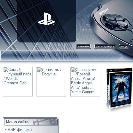
главная
регистрация
вход
Меню сайта
PSP фильмы