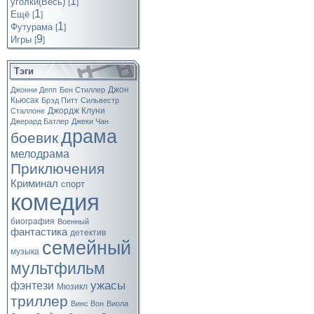
1
уголки(Весь)
[
]
1
Ещё
[
]
1
Футурама
[
]
9
Игры
[
]
Тэги
Джон
Джонни Депп
Бен Стиллер
Кьюсак
Брэд Питт
Сильвестр
Джордж Клуни
Сталлоне
Джерард Батлер
Джеки Чан
драма
боевик
мелодрама
Приключения
Криминал
спорт
комедия
биография
Военный
фантастика
детектив
семейный
музыка
мультфильм
ужасы
фэнтези
Мюзикл
триллер
Винс Вон
Виола