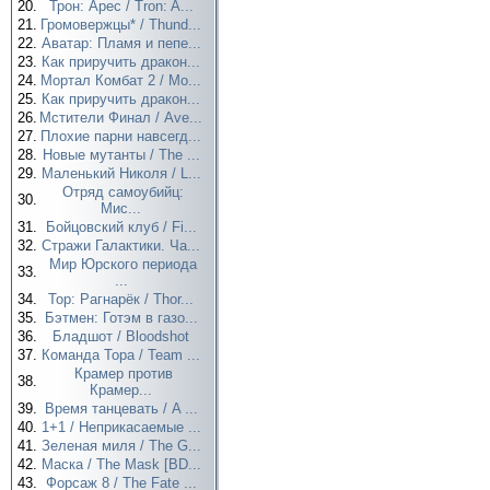
20.
Трон: Арес / Tron: A...
21.
Громовержцы* / Thund...
22.
Аватар: Пламя и пепе...
23.
Как приручить дракон...
24.
Мортал Комбат 2 / Mo...
25.
Как приручить дракон...
26.
Мстители Финал / Ave...
27.
Плохие парни навсегд...
28.
Новые мутанты / The ...
29.
Маленький Николя / L...
Отряд самоубийц:
30.
Мис...
31.
Бойцовский клуб / Fi...
32.
Стражи Галактики. Ча...
Мир Юрского периода
33.
...
34.
Тор: Рагнарёк / Thor...
35.
Бэтмен: Готэм в газо...
36.
Бладшот / Bloodshot
37.
Команда Тора / Team ...
Крамер против
38.
Крамер...
39.
Время танцевать / A ...
40.
1+1 / Неприкасаемые ...
41.
Зеленая миля / The G...
42.
Маска / The Mask [BD...
43.
Форсаж 8 / The Fate ...