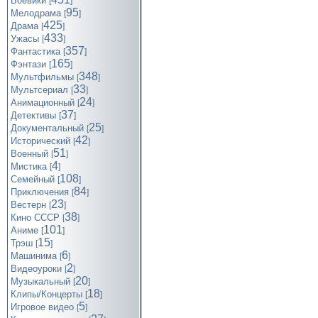
Боевики
[
]
95
Мелодрама
[
]
425
Драма
[
]
433
Ужасы
[
]
357
Фантастика
[
]
165
Фэнтази
[
]
348
Мультфильмы
[
]
33
Мультсериал
[
]
24
Анимационный
[
]
37
Детективы
[
]
25
Документальный
[
]
42
Исторический
[
]
51
Военный
[
]
4
Мистика
[
]
108
Семейный
[
]
84
Приключения
[
]
23
Вестерн
[
]
38
Кино СССР
[
]
101
Аниме
[
]
15
Трэш
[
]
6
Машинима
[
]
2
Видеоуроки
[
]
20
Музыкальный
[
]
18
Клипы/Концерты
[
]
5
Игровое видео
[
]