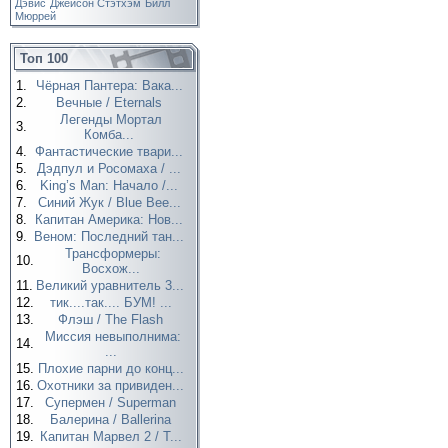
Дэвис
Джейсон Стэтхэм
Билл
Мюррей
Топ 100
1.
Чёрная Пантера: Вака...
2.
Вечные / Eternals
Легенды Мортал
3.
Комба...
4.
Фантастические твари...
5.
Дэдпул и Росомаха / ...
6.
King’s Man: Начало /...
7.
Синий Жук / Blue Bee...
8.
Капитан Америка: Нов...
9.
Веном: Последний тан...
Трансформеры:
10.
Восхож...
11.
Великий уравнитель 3...
12.
тик....так.... БУМ! ...
13.
Флэш / The Flash
Миссия невыполнима:
14.
...
15.
Плохие парни до конц...
16.
Охотники за привиден...
17.
Супермен / Superman
18.
Балерина / Ballerina
19.
Капитан Марвел 2 / T...