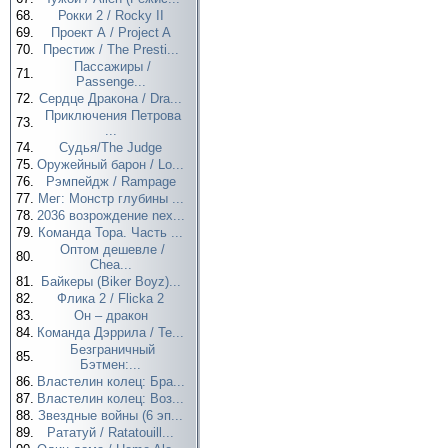
68.
Рокки 2 / Rocky II
69.
Проект А / Project A
70.
Престиж / The Presti...
Пассажиры /
71.
Passenge...
72.
Сердце Дракона / Dra...
Приключения Петрова
73.
...
74.
Судья/The Judge
75.
Оружейный барон / Lo...
76.
Рэмпейдж / Rampage
77.
Мег: Монстр глубины ...
78.
2036 возрождение nex...
79.
Команда Тора. Часть ...
Оптом дешевле /
80.
Chea...
81.
Байкеры (Biker Boyz)...
82.
Флика 2 / Flicka 2
83.
Он – дракон
84.
Команда Дэррила / Te...
Безграничный
85.
Бэтмен:...
86.
Властелин колец: Бра...
87.
Властелин колец: Воз...
88.
Звездные войны (6 эп...
89.
Рататуй / Ratatouill...