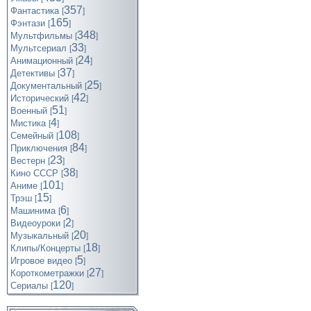
357
Фантастика
[
]
165
Фэнтази
[
]
348
Мультфильмы
[
]
33
Мультсериал
[
]
24
Анимационный
[
]
37
Детективы
[
]
25
Документальный
[
]
42
Исторический
[
]
51
Военный
[
]
4
Мистика
[
]
108
Семейный
[
]
84
Приключения
[
]
23
Вестерн
[
]
38
Кино СССР
[
]
101
Аниме
[
]
15
Трэш
[
]
6
Машинима
[
]
2
Видеоуроки
[
]
20
Музыкальный
[
]
18
Клипы/Концерты
[
]
5
Игровое видео
[
]
27
Короткометражки
[
]
120
Cериалы
[
]