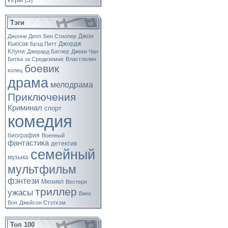
[
]
Тэги
Джон
Джонни Депп
Бен Стиллер
Кьюсак
Джордж
Брэд Питт
Клуни
Джерард Батлер
Джеки Чан
Битва за Средиземие
Властлелин
боевик
колец
драма
мелодрама
Приключения
Криминал
спорт
комедия
биография
Военный
фантастика
детектив
семейный
музыка
мультфильм
фэнтези
Мюзикл
Вестерн
триллер
ужасы
Винс
Вон
Джейсон Стэтхэм
Топ 100