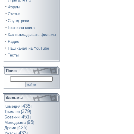
Игры для PSP
Форум
Статьи
Саундтреки
Гостевая книга
Как выкладывать фильмы
Радио
Наш канал на YouTube
Тесты
Поиск
Фильмы
435
Комедия
[
]
379
Триллер
[
]
451
Боевики
[
]
95
Мелодрама
[
]
425
Драма
[
]
433
Ужасы
[
]