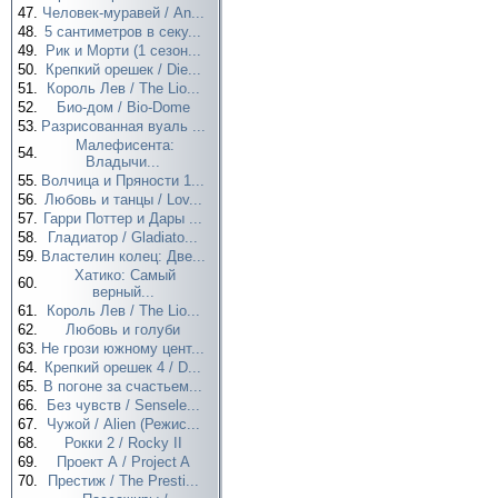
47.
Человек-муравей / An...
48.
5 сантиметров в секу...
49.
Рик и Морти (1 сезон...
50.
Крепкий орешек / Die...
51.
Король Лев / The Lio...
52.
Био-дом / Bio-Dome
53.
Разрисованная вуаль ...
Малефисента:
54.
Владычи...
55.
Волчица и Пряности 1...
56.
Любовь и танцы / Lov...
57.
Гарри Поттер и Дары ...
58.
Гладиатор / Gladiato...
59.
Властелин колец: Две...
Хатико: Самый
60.
верный...
61.
Король Лев / The Lio...
62.
Любовь и голуби
63.
Не грози южному цент...
64.
Крепкий орешек 4 / D...
65.
В погоне за счастьем...
66.
Без чувств / Sensele...
67.
Чужой / Alien (Режис...
68.
Рокки 2 / Rocky II
69.
Проект А / Project A
70.
Престиж / The Presti...