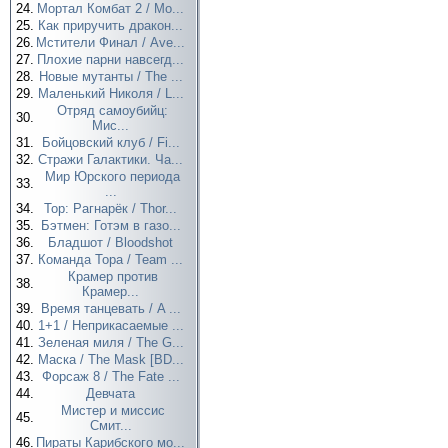
24.
Мортал Комбат 2 / Mo...
25.
Как приручить дракон...
26.
Мстители Финал / Ave...
27.
Плохие парни навсегд...
28.
Новые мутанты / The ...
29.
Маленький Николя / L...
Отряд самоубийц:
30.
Мис...
31.
Бойцовский клуб / Fi...
32.
Стражи Галактики. Ча...
Мир Юрского периода
33.
...
34.
Тор: Рагнарёк / Thor...
35.
Бэтмен: Готэм в газо...
36.
Бладшот / Bloodshot
37.
Команда Тора / Team ...
Крамер против
38.
Крамер...
39.
Время танцевать / A ...
40.
1+1 / Неприкасаемые ...
41.
Зеленая миля / The G...
42.
Маска / The Mask [BD...
43.
Форсаж 8 / The Fate ...
44.
Девчата
Мистер и миссис
45.
Смит...
46.
Пираты Карибского мо...