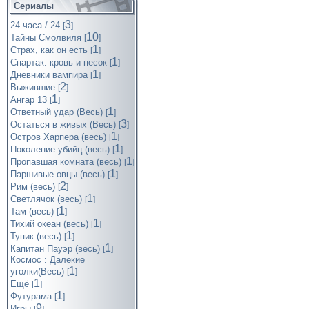
Сериалы
3
24 часа / 24
[
]
10
Тайны Смолвиля
[
]
1
Страх, как он есть
[
]
1
Спартак: кровь и песок
[
]
1
Дневники вампира
[
]
2
Выжившие
[
]
1
Ангар 13
[
]
1
Ответный удар (Весь)
[
]
3
Остаться в живых (Весь)
[
]
1
Остров Харпера (весь)
[
]
1
Поколение убийц (весь)
[
]
1
Пропавшая комната (весь)
[
]
1
Паршивые овцы (весь)
[
]
2
Рим (весь)
[
]
1
Светлячок (весь)
[
]
1
Там (весь)
[
]
1
Тихий океан (весь)
[
]
1
Тупик (весь)
[
]
1
Капитан Пауэр (весь)
[
]
Космос : Далекие
1
уголки(Весь)
[
]
1
Ещё
[
]
1
Футурама
[
]
9
Игры