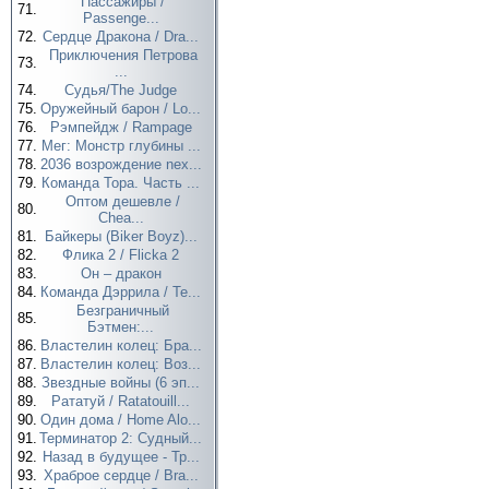
Пассажиры /
71.
Passenge...
72.
Сердце Дракона / Dra...
Приключения Петрова
73.
...
74.
Судья/The Judge
75.
Оружейный барон / Lo...
76.
Рэмпейдж / Rampage
77.
Мег: Монстр глубины ...
78.
2036 возрождение nex...
79.
Команда Тора. Часть ...
Оптом дешевле /
80.
Chea...
81.
Байкеры (Biker Boyz)...
82.
Флика 2 / Flicka 2
83.
Он – дракон
84.
Команда Дэррила / Te...
Безграничный
85.
Бэтмен:...
86.
Властелин колец: Бра...
87.
Властелин колец: Воз...
88.
Звездные войны (6 эп...
89.
Рататуй / Ratatouill...
90.
Один дома / Home Alo...
91.
Терминатор 2: Судный...
92.
Назад в будущее - Тр...
93.
Храброе сердце / Bra...