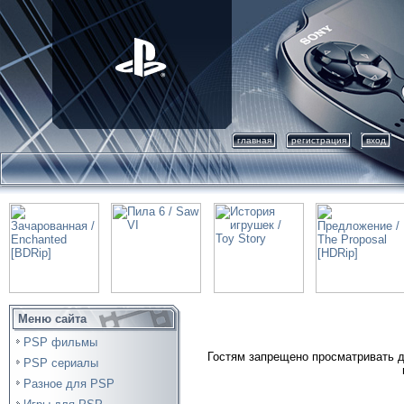
главная
регистрация
вход
Меню сайта
PSP фильмы
Гостям запрещено просматривать д
PSP сериалы
Разное для PSP