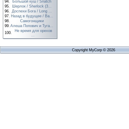
94.
Большой куш / Snatch
95.
Шерлок / Sherlock (3...
96.
Доспехи Бога / Long ...
97.
Назад в будущее / Ba...
98.
Самогонщики
99.
Алеша Попович и Туга...
Не время для орехов
100.
...
Copyright MyCorp © 2026