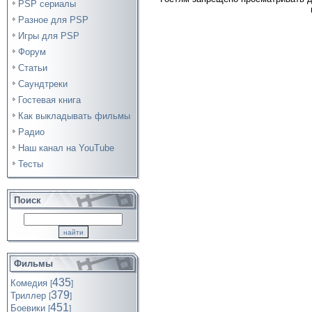
PSP сериалы
Разное для PSP
Игры для PSP
Форум
Статьи
Саундтреки
Гостевая книга
Как выкладывать фильмы
Радио
Наш канал на YouTube
Тесты
Поиск
Фильмы
435
Комедия
[
]
379
Триллер
[
]
451
Боевики
[
]