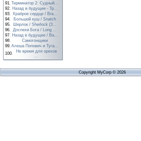
91.
Терминатор 2: Судный...
92.
Назад в будущее - Тр...
93.
Храброе сердце / Bra...
94.
Большой куш / Snatch
95.
Шерлок / Sherlock (3...
96.
Доспехи Бога / Long ...
97.
Назад в будущее / Ba...
98.
Самогонщики
99.
Алеша Попович и Туга...
Не время для орехов
100.
...
Copyright MyCorp © 2026