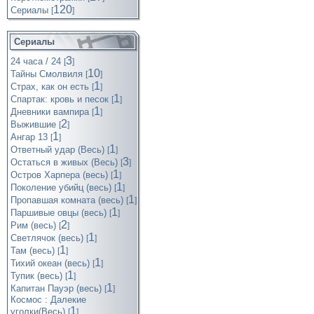
120
Cериалы
[
]
Сериалы
3
24 часа / 24
[
]
10
Тайны Смолвиля
[
]
1
Страх, как он есть
[
]
1
Спартак: кровь и песок
[
]
1
Дневники вампира
[
]
2
Выжившие
[
]
1
Ангар 13
[
]
1
Ответный удар (Весь)
[
]
3
Остаться в живых (Весь)
[
]
1
Остров Харпера (весь)
[
]
1
Поколение убийц (весь)
[
]
1
Пропавшая комната (весь)
[
]
1
Паршивые овцы (весь)
[
]
2
Рим (весь)
[
]
1
Светлячок (весь)
[
]
1
Там (весь)
[
]
1
Тихий океан (весь)
[
]
1
Тупик (весь)
[
]
1
Капитан Пауэр (весь)
[
]
Космос : Далекие
1
уголки(Весь)
[
]