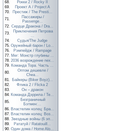
68.
Рокки 2 / Rocky II
69.
Проект А / Project A
70.
Престиж / The Presti...
Пассажиры /
71.
Passenge...
72.
Сердце Дракона / Dra...
Приключения Петрова
73.
...
74.
Судья/The Judge
75.
Оружейный барон / Lo...
76.
Рэмпейдж / Rampage
77.
Мег: Монстр глубины ...
78.
2036 возрождение nex...
79.
Команда Тора. Часть ...
Оптом дешевле /
80.
Chea...
81.
Байкеры (Biker Boyz)...
82.
Флика 2 / Flicka 2
83.
Он – дракон
84.
Команда Дэррила / Te...
Безграничный
85.
Бэтмен:...
86.
Властелин колец: Бра...
87.
Властелин колец: Воз...
88.
Звездные войны (6 эп...
89.
Рататуй / Ratatouill...
90.
Один дома / Home Alo...