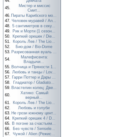
44.
Девчата
Мистер и миссис
45.
Смит...
46.
Пираты Карибского мо...
47.
Человек-муравей / An...
48.
5 сантиметров в секу...
49.
Рик и Морти (1 сезон...
50.
Крепкий орешек / Die...
51.
Король Лев / The Lio...
52.
Био-дом / Bio-Dome
53.
Разрисованная вуаль ...
Малефисента:
54.
Владычи...
55.
Волчица и Пряности 1...
56.
Любовь и танцы / Lov...
57.
Гарри Поттер и Дары ...
58.
Гладиатор / Gladiato...
59.
Властелин колец: Две...
Хатико: Самый
60.
верный...
61.
Король Лев / The Lio...
62.
Любовь и голуби
63.
Не грози южному цент...
64.
Крепкий орешек 4 / D...
65.
В погоне за счастьем...
66.
Без чувств / Sensele...
67.
Чужой / Alien (Режис...