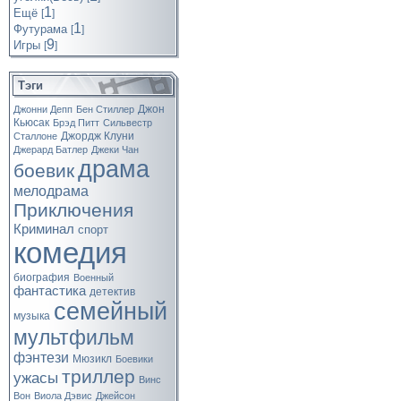
1
Ещё
[
]
1
Футурама
[
]
9
Игры
[
]
Тэги
Джон
Джонни Депп
Бен Стиллер
Кьюсак
Брэд Питт
Сильвестр
Джордж Клуни
Сталлоне
Джерард Батлер
Джеки Чан
драма
боевик
мелодрама
Приключения
Криминал
спорт
комедия
биография
Военный
фантастика
детектив
семейный
музыка
мультфильм
фэнтези
Мюзикл
Боевики
триллер
ужасы
Винс
Вон
Виола Дэвис
Джейсон