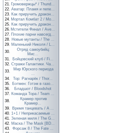
21.
Громовержцы* / Thund...
22.
Аватар: Пламя и пепе...
23.
Как приручить дракон...
24.
Мортал Комбат 2 / Mo...
25.
Как приручить дракон...
26.
Мстители Финал / Ave...
27.
Плохие парни навсегд...
28.
Новые мутанты / The ...
29.
Маленький Николя / L...
Отряд самоубийц:
30.
Мис...
31.
Бойцовский клуб / Fi...
32.
Стражи Галактики. Ча...
Мир Юрского периода
33.
...
34.
Тор: Рагнарёк / Thor...
35.
Бэтмен: Готэм в газо...
36.
Бладшот / Bloodshot
37.
Команда Тора / Team ...
Крамер против
38.
Крамер...
39.
Время танцевать / A ...
40.
1+1 / Неприкасаемые ...
41.
Зеленая миля / The G...
42.
Маска / The Mask [BD...
43.
Форсаж 8 / The Fate ...