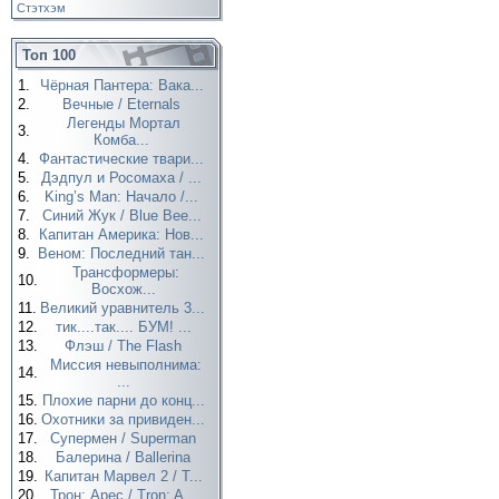
Стэтхэм
Топ 100
1.
Чёрная Пантера: Вака...
2.
Вечные / Eternals
Легенды Мортал
3.
Комба...
4.
Фантастические твари...
5.
Дэдпул и Росомаха / ...
6.
King’s Man: Начало /...
7.
Синий Жук / Blue Bee...
8.
Капитан Америка: Нов...
9.
Веном: Последний тан...
Трансформеры:
10.
Восхож...
11.
Великий уравнитель 3...
12.
тик....так.... БУМ! ...
13.
Флэш / The Flash
Миссия невыполнима:
14.
...
15.
Плохие парни до конц...
16.
Охотники за привиден...
17.
Супермен / Superman
18.
Балерина / Ballerina
19.
Капитан Марвел 2 / T...
20.
Трон: Арес / Tron: A...