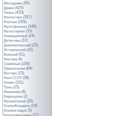
95
Мелодрама
[
]
425
Драма
[
]
433
Ужасы
[
]
357
Фантастика
[
]
165
Фэнтази
[
]
348
Мультфильмы
[
]
33
Мультсериал
[
]
24
Анимационный
[
]
37
Детективы
[
]
25
Документальный
[
]
42
Исторический
[
]
51
Военный
[
]
4
Мистика
[
]
108
Семейный
[
]
84
Приключения
[
]
23
Вестерн
[
]
38
Кино СССР
[
]
101
Аниме
[
]
15
Трэш
[
]
6
Машинима
[
]
2
Видеоуроки
[
]
20
Музыкальный
[
]
18
Клипы/Концерты
[
]
5
Игровое видео
[
]
27
Короткометражки
[
]