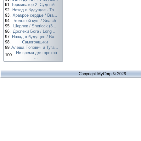
91.
Терминатор 2: Судный...
92.
Назад в будущее - Тр...
93.
Храброе сердце / Bra...
94.
Большой куш / Snatch
95.
Шерлок / Sherlock (3...
96.
Доспехи Бога / Long ...
97.
Назад в будущее / Ba...
98.
Самогонщики
99.
Алеша Попович и Туга...
Не время для орехов
100.
...
Copyright MyCorp © 2026