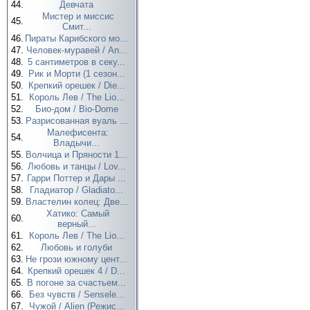
44.
Девчата
Мистер и миссис
45.
Смит...
46.
Пираты Карибского мо...
47.
Человек-муравей / An...
48.
5 сантиметров в секу...
49.
Рик и Морти (1 сезон...
50.
Крепкий орешек / Die...
51.
Король Лев / The Lio...
52.
Био-дом / Bio-Dome
53.
Разрисованная вуаль ...
Малефисента:
54.
Владычи...
55.
Волчица и Пряности 1...
56.
Любовь и танцы / Lov...
57.
Гарри Поттер и Дары ...
58.
Гладиатор / Gladiato...
59.
Властелин колец: Две...
Хатико: Самый
60.
верный...
61.
Король Лев / The Lio...
62.
Любовь и голуби
63.
Не грози южному цент...
64.
Крепкий орешек 4 / D...
65.
В погоне за счастьем...
66.
Без чувств / Sensele...
67.
Чужой / Alien (Режис...