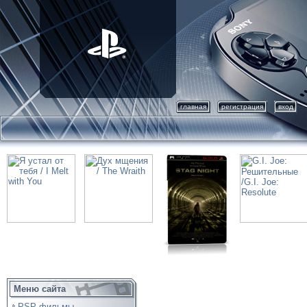
главная
регистрация
вход
Меню сайта
PSP фильмы