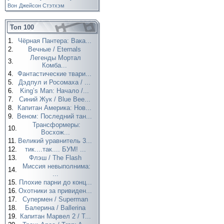
Вон
Джейсон Стэтхэм
Топ 100
1.
Чёрная Пантера: Вака...
2.
Вечные / Eternals
Легенды Мортал
3.
Комба...
4.
Фантастические твари...
5.
Дэдпул и Росомаха / ...
6.
King’s Man: Начало /...
7.
Синий Жук / Blue Bee...
8.
Капитан Америка: Нов...
9.
Веном: Последний тан...
Трансформеры:
10.
Восхож...
11.
Великий уравнитель 3...
12.
тик....так.... БУМ! ...
13.
Флэш / The Flash
Миссия невыполнима:
14.
...
15.
Плохие парни до конц...
16.
Охотники за привиден...
17.
Супермен / Superman
18.
Балерина / Ballerina
19.
Капитан Марвел 2 / T...