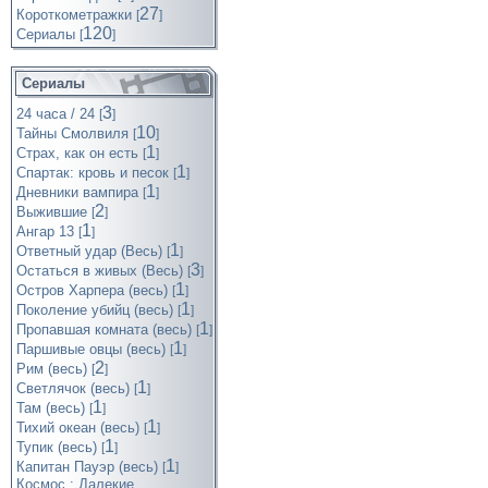
27
Короткометражки
[
]
120
Cериалы
[
]
Сериалы
3
24 часа / 24
[
]
10
Тайны Смолвиля
[
]
1
Страх, как он есть
[
]
1
Спартак: кровь и песок
[
]
1
Дневники вампира
[
]
2
Выжившие
[
]
1
Ангар 13
[
]
1
Ответный удар (Весь)
[
]
3
Остаться в живых (Весь)
[
]
1
Остров Харпера (весь)
[
]
1
Поколение убийц (весь)
[
]
1
Пропавшая комната (весь)
[
]
1
Паршивые овцы (весь)
[
]
2
Рим (весь)
[
]
1
Светлячок (весь)
[
]
1
Там (весь)
[
]
1
Тихий океан (весь)
[
]
1
Тупик (весь)
[
]
1
Капитан Пауэр (весь)
[
]
Космос : Далекие