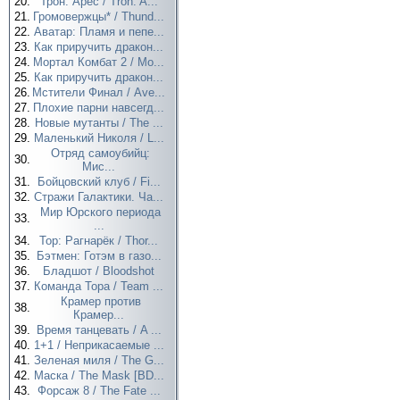
20.
Трон: Арес / Tron: A...
21.
Громовержцы* / Thund...
22.
Аватар: Пламя и пепе...
23.
Как приручить дракон...
24.
Мортал Комбат 2 / Mo...
25.
Как приручить дракон...
26.
Мстители Финал / Ave...
27.
Плохие парни навсегд...
28.
Новые мутанты / The ...
29.
Маленький Николя / L...
Отряд самоубийц:
30.
Мис...
31.
Бойцовский клуб / Fi...
32.
Стражи Галактики. Ча...
Мир Юрского периода
33.
...
34.
Тор: Рагнарёк / Thor...
35.
Бэтмен: Готэм в газо...
36.
Бладшот / Bloodshot
37.
Команда Тора / Team ...
Крамер против
38.
Крамер...
39.
Время танцевать / A ...
40.
1+1 / Неприкасаемые ...
41.
Зеленая миля / The G...
42.
Маска / The Mask [BD...
43.
Форсаж 8 / The Fate ...