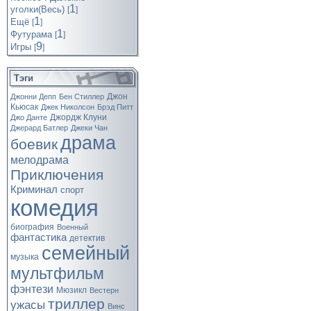
1
уголки(Весь)
[
]
1
Ещё
[
]
1
Футурама
[
]
9
Игры
[
]
Тэги
Джон
Джонни Депп
Бен Стиллер
Кьюсак
Джек Николсон
Брэд Питт
Джордж Клуни
Джо Данте
Джерард Батлер
Джеки Чан
драма
боевик
мелодрама
Приключения
Криминал
спорт
комедия
биография
Военный
фантастика
детектив
семейный
музыка
мультфильм
фэнтези
Мюзикл
Вестерн
триллер
ужасы
Винс