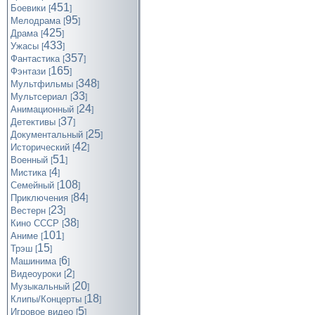
451
Боевики
[
]
95
Мелодрама
[
]
425
Драма
[
]
433
Ужасы
[
]
357
Фантастика
[
]
165
Фэнтази
[
]
348
Мультфильмы
[
]
33
Мультсериал
[
]
24
Анимационный
[
]
37
Детективы
[
]
25
Документальный
[
]
42
Исторический
[
]
51
Военный
[
]
4
Мистика
[
]
108
Семейный
[
]
84
Приключения
[
]
23
Вестерн
[
]
38
Кино СССР
[
]
101
Аниме
[
]
15
Трэш
[
]
6
Машинима
[
]
2
Видеоуроки
[
]
20
Музыкальный
[
]
18
Клипы/Концерты
[
]
5
Игровое видео
[
]