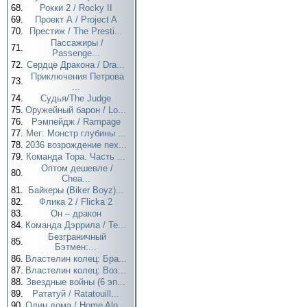
68.
Рокки 2 / Rocky II
69.
Проект А / Project A
70.
Престиж / The Presti...
Пассажиры /
71.
Passenge...
72.
Сердце Дракона / Dra...
Приключения Петрова
73.
...
74.
Судья/The Judge
75.
Оружейный барон / Lo...
76.
Рэмпейдж / Rampage
77.
Мег: Монстр глубины ...
78.
2036 возрождение nex...
79.
Команда Тора. Часть ...
Оптом дешевле /
80.
Chea...
81.
Байкеры (Biker Boyz)...
82.
Флика 2 / Flicka 2
83.
Он – дракон
84.
Команда Дэррила / Te...
Безграничный
85.
Бэтмен:...
86.
Властелин колец: Бра...
87.
Властелин колец: Воз...
88.
Звездные войны (6 эп...
89.
Рататуй / Ratatouill...
90.
Один дома / Home Alo...