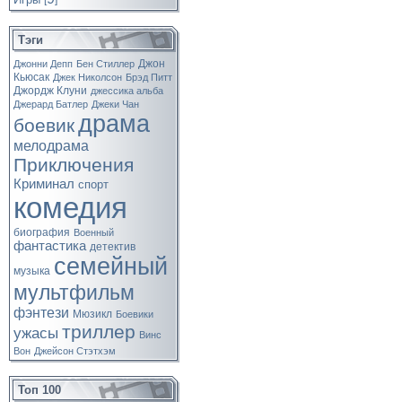
[
]
Тэги
Джон
Джонни Депп
Бен Стиллер
Кьюсак
Джек Николсон
Брэд Питт
Джордж Клуни
джессика альба
Джерард Батлер
Джеки Чан
драма
боевик
мелодрама
Приключения
Криминал
спорт
комедия
биография
Военный
фантастика
детектив
семейный
музыка
мультфильм
фэнтези
Мюзикл
Боевики
триллер
ужасы
Винс
Вон
Джейсон Стэтхэм
Топ 100