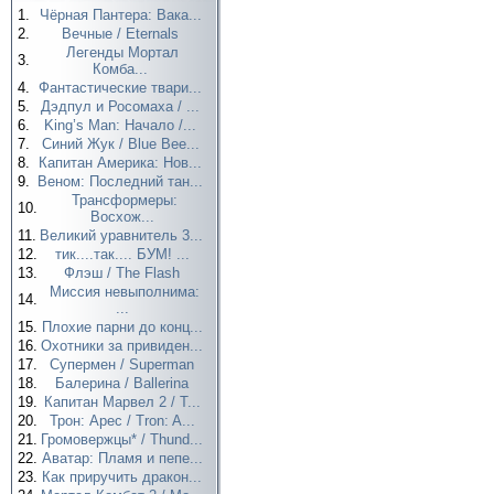
1.
Чёрная Пантера: Вака...
2.
Вечные / Eternals
Легенды Мортал
3.
Комба...
4.
Фантастические твари...
5.
Дэдпул и Росомаха / ...
6.
King’s Man: Начало /...
7.
Синий Жук / Blue Bee...
8.
Капитан Америка: Нов...
9.
Веном: Последний тан...
Трансформеры:
10.
Восхож...
11.
Великий уравнитель 3...
12.
тик....так.... БУМ! ...
13.
Флэш / The Flash
Миссия невыполнима:
14.
...
15.
Плохие парни до конц...
16.
Охотники за привиден...
17.
Супермен / Superman
18.
Балерина / Ballerina
19.
Капитан Марвел 2 / T...
20.
Трон: Арес / Tron: A...
21.
Громовержцы* / Thund...
22.
Аватар: Пламя и пепе...
23.
Как приручить дракон...