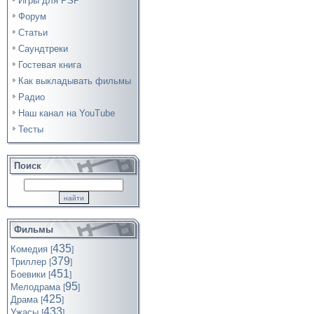
Игры для PSP
Форум
Статьи
Саундтреки
Гостевая книга
Как выкладывать фильмы
Радио
Наш канал на YouTube
Тесты
Поиск
Фильмы
435
Комедия
[
]
379
Триллер
[
]
451
Боевики
[
]
95
Мелодрама
[
]
425
Драма
[
]
433
Ужасы
[
]