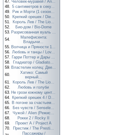
47.
Человек-муравей / An...
48.
5 сантиметров в секу...
49.
Рик и Морти (1 сезон...
50.
Крепкий орешек / Die...
51.
Король Лев / The Lio...
52.
Био-дом / Bio-Dome
53.
Разрисованная вуаль ...
Малефисента:
54.
Владычи...
55.
Волчица и Пряности 1...
56.
Любовь и танцы / Lov...
57.
Гарри Поттер и Дары ...
58.
Гладиатор / Gladiato...
59.
Властелин колец: Две...
Хатико: Самый
60.
верный...
61.
Король Лев / The Lio...
62.
Любовь и голуби
63.
Не грози южному цент...
64.
Крепкий орешек 4 / D...
65.
В погоне за счастьем...
66.
Без чувств / Sensele...
67.
Чужой / Alien (Режис...
68.
Рокки 2 / Rocky II
69.
Проект А / Project A
70.
Престиж / The Presti...
Пассажиры /