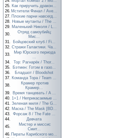
24.
Мортал Комбат 2 / Mo...
25.
Как приручить дракон...
26.
Мстители Финал / Ave...
27.
Плохие парни навсегд...
28.
Новые мутанты / The ...
29.
Маленький Николя / L...
Отряд самоубийц:
30.
Мис...
31.
Бойцовский клуб / Fi...
32.
Стражи Галактики. Ча...
Мир Юрского периода
33.
...
34.
Тор: Рагнарёк / Thor...
35.
Бэтмен: Готэм в газо...
36.
Бладшот / Bloodshot
37.
Команда Тора / Team ...
Крамер против
38.
Крамер...
39.
Время танцевать / A ...
40.
1+1 / Неприкасаемые ...
41.
Зеленая миля / The G...
42.
Маска / The Mask [BD...
43.
Форсаж 8 / The Fate ...
44.
Девчата
Мистер и миссис
45.
Смит...
46.
Пираты Карибского мо...