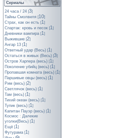
Сериалы
3
24 часа / 24
[
]
10
Тайны Смолвиля
[
]
1
Страх, как он есть
[
]
1
Спартак: кровь и песок
[
]
1
Дневники вампира
[
]
2
Выжившие
[
]
1
Ангар 13
[
]
1
Ответный удар (Весь)
[
]
3
Остаться в живых (Весь)
[
]
1
Остров Харпера (весь)
[
]
1
Поколение убийц (весь)
[
]
1
Пропавшая комната (весь)
[
]
1
Паршивые овцы (весь)
[
]
2
Рим (весь)
[
]
1
Светлячок (весь)
[
]
1
Там (весь)
[
]
1
Тихий океан (весь)
[
]
1
Тупик (весь)
[
]
1
Капитан Пауэр (весь)
[
]
Космос : Далекие
1
уголки(Весь)
[
]
1
Ещё
[
]
1
Футурама
[
]
9
Игры