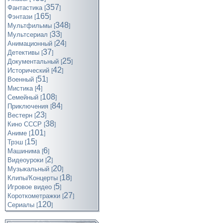
357
Фантастика
[
]
165
Фэнтази
[
]
348
Мультфильмы
[
]
33
Мультсериал
[
]
24
Анимационный
[
]
37
Детективы
[
]
25
Документальный
[
]
42
Исторический
[
]
51
Военный
[
]
4
Мистика
[
]
108
Семейный
[
]
84
Приключения
[
]
23
Вестерн
[
]
38
Кино СССР
[
]
101
Аниме
[
]
15
Трэш
[
]
6
Машинима
[
]
2
Видеоуроки
[
]
20
Музыкальный
[
]
18
Клипы/Концерты
[
]
5
Игровое видео
[
]
27
Короткометражки
[
]
120
Cериалы
[
]