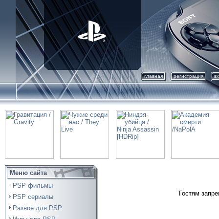
главная
регистрация
в
Меню сайта
PSP фильмы
Гостям запре
PSP сериалы
Разное для PSP