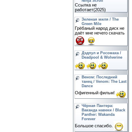
Ninja Scroll
Ссылка не
работает(2025)
Зеленая миля / The
Green Mile
Грёбаный народ диск не
даёт мне нечего скачать
Дэдпул и Росомаха /
Deadpool & Wolverine
Веном: Последний
танец / Venom: The Last
Dance
Офигенный фильм!
Чёрная Пантера:
Ваканда навеки / Black
Panther: Wakanda
Forever
Большое спасибо.