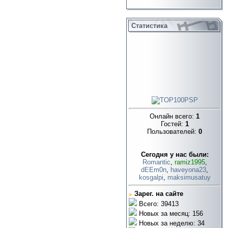
Статистика
Онлайн всего:
1
Гостей:
1
Пользователей:
0
Cегодня у нас были:
Romantic
,
ramiz1995
,
dEEm0n
,
haveyona23
,
kosgalpi
,
maksimusatuy
»
Зарег. на сайте
Всего: 39413
Новых за месяц: 156
Новых за неделю: 34