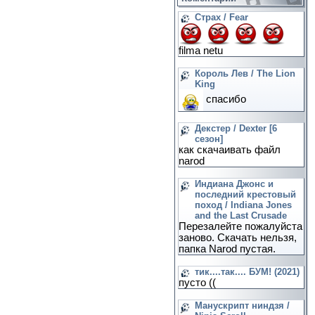
Страх / Fear
filma netu
Король Лев / The Lion
King
спасибо
Декстер / Dexter [6
сезон]
как скачаивать файл
narod
Индиана Джонс и
последний крестовый
поход / Indiana Jones
and the Last Crusade
Перезалейте пожалуйста
заново. Скачать нельзя,
папка Narod пустая.
тик....так.... БУМ! (2021)
пусто ((
Манускрипт ниндзя /