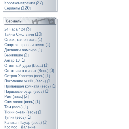
27
Короткометражки
[
]
120
Cериалы
[
]
Сериалы
3
24 часа / 24
[
]
10
Тайны Смолвиля
[
]
1
Страх, как он есть
[
]
1
Спартак: кровь и песок
[
]
1
Дневники вампира
[
]
2
Выжившие
[
]
1
Ангар 13
[
]
1
Ответный удар (Весь)
[
]
3
Остаться в живых (Весь)
[
]
1
Остров Харпера (весь)
[
]
1
Поколение убийц (весь)
[
]
1
Пропавшая комната (весь)
[
]
1
Паршивые овцы (весь)
[
]
2
Рим (весь)
[
]
1
Светлячок (весь)
[
]
1
Там (весь)
[
]
1
Тихий океан (весь)
[
]
1
Тупик (весь)
[
]
1
Капитан Пауэр (весь)
[
]
Космос : Далекие