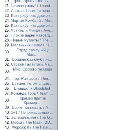
20.
Трон: Арес / Tron: A...
21.
Громовержцы* / Thund...
22.
Аватар: Пламя и пепе...
23.
Как приручить дракон...
24.
Мортал Комбат 2 / Mo...
25.
Как приручить дракон...
26.
Мстители Финал / Ave...
27.
Плохие парни навсегд...
28.
Новые мутанты / The ...
29.
Маленький Николя / L...
Отряд самоубийц:
30.
Мис...
31.
Бойцовский клуб / Fi...
32.
Стражи Галактики. Ча...
Мир Юрского периода
33.
...
34.
Тор: Рагнарёк / Thor...
35.
Бэтмен: Готэм в газо...
36.
Бладшот / Bloodshot
37.
Команда Тора / Team ...
Крамер против
38.
Крамер...
39.
Время танцевать / A ...
40.
1+1 / Неприкасаемые ...
41.
Зеленая миля / The G...
42.
Маска / The Mask [BD...
43.
Форсаж 8 / The Fate ...