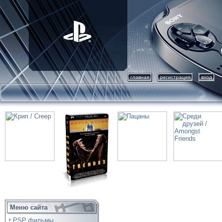
главная
регистрация
вход
Меню сайта
PSP фильмы