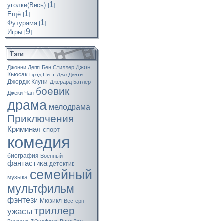
1
уголки(Весь)
[
]
1
Ещё
[
]
1
Футурама
[
]
9
Игры
[
]
Тэги
Джон
Джонни Депп
Бен Стиллер
Кьюсак
Брэд Питт
Джо Данте
Джордж Клуни
Джерард Батлер
боевик
Джеки Чан
драма
мелодрама
Приключения
Криминал
спорт
комедия
биография
Военный
фантастика
детектив
семейный
музыка
мультфильм
фэнтези
Мюзикл
Вестерн
триллер
ужасы