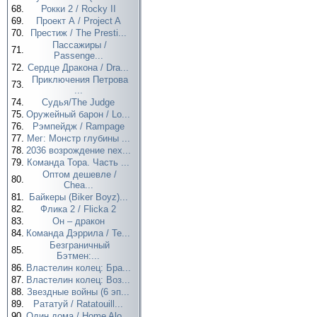
68.
Рокки 2 / Rocky II
69.
Проект А / Project A
70.
Престиж / The Presti...
Пассажиры /
71.
Passenge...
72.
Сердце Дракона / Dra...
Приключения Петрова
73.
...
74.
Судья/The Judge
75.
Оружейный барон / Lo...
76.
Рэмпейдж / Rampage
77.
Мег: Монстр глубины ...
78.
2036 возрождение nex...
79.
Команда Тора. Часть ...
Оптом дешевле /
80.
Chea...
81.
Байкеры (Biker Boyz)...
82.
Флика 2 / Flicka 2
83.
Он – дракон
84.
Команда Дэррила / Te...
Безграничный
85.
Бэтмен:...
86.
Властелин колец: Бра...
87.
Властелин колец: Воз...
88.
Звездные войны (6 эп...
89.
Рататуй / Ratatouill...
90.
Один дома / Home Alo...