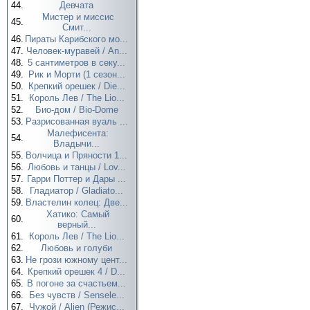
44.
Девчата
Мистер и миссис
45.
Смит...
46.
Пираты Карибского мо...
47.
Человек-муравей / An...
48.
5 сантиметров в секу...
49.
Рик и Морти (1 сезон...
50.
Крепкий орешек / Die...
51.
Король Лев / The Lio...
52.
Био-дом / Bio-Dome
53.
Разрисованная вуаль ...
Малефисента:
54.
Владычи...
55.
Волчица и Пряности 1...
56.
Любовь и танцы / Lov...
57.
Гарри Поттер и Дары ...
58.
Гладиатор / Gladiato...
59.
Властелин колец: Две...
Хатико: Самый
60.
верный...
61.
Король Лев / The Lio...
62.
Любовь и голуби
63.
Не грози южному цент...
64.
Крепкий орешек 4 / D...
65.
В погоне за счастьем...
66.
Без чувств / Sensele...
67.
Чужой / Alien (Режис...