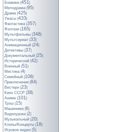
451
Боевики
[
]
95
Мелодрама
[
]
425
Драма
[
]
433
Ужасы
[
]
357
Фантастика
[
]
165
Фэнтази
[
]
348
Мультфильмы
[
]
33
Мультсериал
[
]
24
Анимационный
[
]
37
Детективы
[
]
25
Документальный
[
]
42
Исторический
[
]
51
Военный
[
]
4
Мистика
[
]
108
Семейный
[
]
84
Приключения
[
]
23
Вестерн
[
]
38
Кино СССР
[
]
101
Аниме
[
]
15
Трэш
[
]
6
Машинима
[
]
2
Видеоуроки
[
]
20
Музыкальный
[
]
18
Клипы/Концерты
[
]
5
Игровое видео
[
]