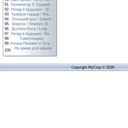
91.
Терминатор 2: Судный...
92.
Назад в будущее - Тр...
93.
Храброе сердце / Bra...
94.
Большой куш / Snatch
95.
Шерлок / Sherlock (3...
96.
Доспехи Бога / Long ...
97.
Назад в будущее / Ba...
98.
Самогонщики
99.
Алеша Попович и Туга...
Не время для орехов
100.
...
Copyright MyCorp © 2026