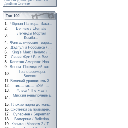
Винсент Д’Онофрио
Винс Вон
Джейсон Стэтхэм
Топ 100
1.
Чёрная Пантера: Вака...
2.
Вечные / Eternals
Легенды Мортал
3.
Комба...
4.
Фантастические твари...
5.
Дэдпул и Росомаха / ...
6.
King’s Man: Начало /...
7.
Синий Жук / Blue Bee...
8.
Капитан Америка: Нов...
9.
Веном: Последний тан...
Трансформеры:
10.
Восхож...
11.
Великий уравнитель 3...
12.
тик....так.... БУМ! ...
13.
Флэш / The Flash
Миссия невыполнима:
14.
...
15.
Плохие парни до конц...
16.
Охотники за привиден...
17.
Супермен / Superman
18.
Балерина / Ballerina
19.
Капитан Марвел 2 / T...