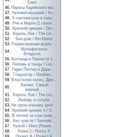
Смит...
46.
Пираты Карибского мо...
47.
Человек-муравей / An...
48.
5 сантиметров в секу...
49.
Рик и Морти (1 сезон...
50.
Крепкий орешек / Die...
51.
Король Лев / The Lio...
52.
Био-дом / Bio-Dome
53.
Разрисованная вуаль ...
Малефисента:
54.
Владычи...
55.
Волчица и Пряности 1...
56.
Любовь и танцы / Lov...
57.
Гарри Поттер и Дары ...
58.
Гладиатор / Gladiato...
59.
Властелин колец: Две...
Хатико: Самый
60.
верный...
61.
Король Лев / The Lio...
62.
Любовь и голуби
63.
Не грози южному цент...
64.
Крепкий орешек 4 / D...
65.
В погоне за счастьем...
66.
Без чувств / Sensele...
67.
Чужой / Alien (Режис...
68.
Рокки 2 / Rocky II
69.
Проект А / Project A