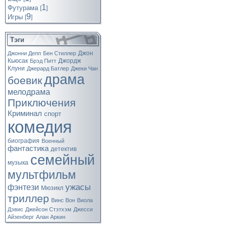
1
Футурама
[
]
9
Игры
[
]
Тэги
Джон
Джонни Депп
Бен Стиллер
Кьюсак
Джордж
Брэд Питт
Клуни
Джерард Батлер
Джеки Чан
драма
боевик
мелодрама
Приключения
Криминал
спорт
комедия
биография
Военный
фантастика
детектив
семейный
музыка
мультфильм
ужасы
фэнтези
Мюзикл
триллер
Винс Вон
Виола
Дэвис
Джейсон Стэтхэм
Джесси
Айзенберг
Алан Аркин