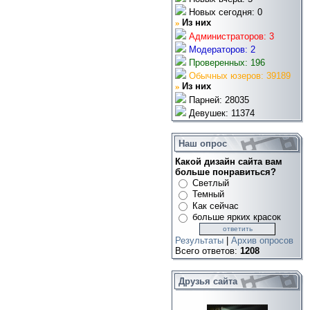
Новых сегодня: 0
»
Из них
Администраторов: 3
Модераторов: 2
Проверенных: 196
Обычных юзеров: 39189
»
Из них
Парней: 28035
Девушек: 11374
Наш опрос
Какой дизайн сайта вам
больше понравиться?
Светлый
Темный
Как сейчас
больше ярких красок
Результаты
|
Архив опросов
Всего ответов:
1208
Друзья сайта