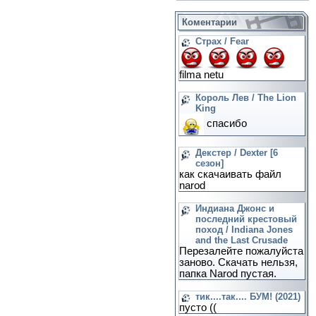
Коментарии
Страх / Fear
filma netu
Король Лев / The Lion
King
спасибо
Декстер / Dexter [6
сезон]
как скачаивать файл
narod
Индиана Джонс и
последний крестовый
поход / Indiana Jones
and the Last Crusade
Перезалейте пожалуйста
заново. Скачать нельзя,
папка Narod пустая.
тик....так.... БУМ! (2021)
пусто ((