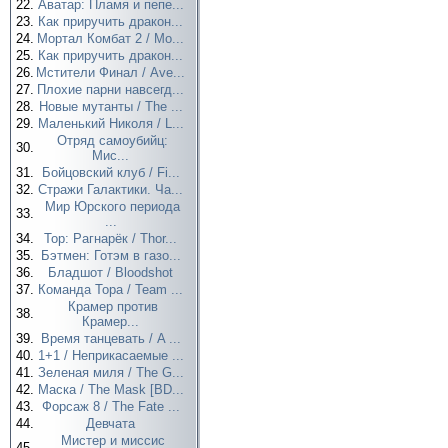
22.
Аватар: Пламя и пепе...
23.
Как приручить дракон...
24.
Мортал Комбат 2 / Mo...
25.
Как приручить дракон...
26.
Мстители Финал / Ave...
27.
Плохие парни навсегд...
28.
Новые мутанты / The ...
29.
Маленький Николя / L...
Отряд самоубийц:
30.
Мис...
31.
Бойцовский клуб / Fi...
32.
Стражи Галактики. Ча...
Мир Юрского периода
33.
...
34.
Тор: Рагнарёк / Thor...
35.
Бэтмен: Готэм в газо...
36.
Бладшот / Bloodshot
37.
Команда Тора / Team ...
Крамер против
38.
Крамер...
39.
Время танцевать / A ...
40.
1+1 / Неприкасаемые ...
41.
Зеленая миля / The G...
42.
Маска / The Mask [BD...
43.
Форсаж 8 / The Fate ...
44.
Девчата
Мистер и миссис
45.