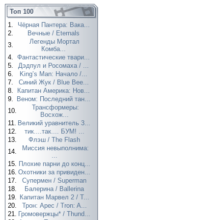
Топ 100
1.
Чёрная Пантера: Вака...
2.
Вечные / Eternals
Легенды Мортал
3.
Комба...
4.
Фантастические твари...
5.
Дэдпул и Росомаха / ...
6.
King’s Man: Начало /...
7.
Синий Жук / Blue Bee...
8.
Капитан Америка: Нов...
9.
Веном: Последний тан...
Трансформеры:
10.
Восхож...
11.
Великий уравнитель 3...
12.
тик....так.... БУМ! ...
13.
Флэш / The Flash
Миссия невыполнима:
14.
...
15.
Плохие парни до конц...
16.
Охотники за привиден...
17.
Супермен / Superman
18.
Балерина / Ballerina
19.
Капитан Марвел 2 / T...
20.
Трон: Арес / Tron: A...
21.
Громовержцы* / Thund...