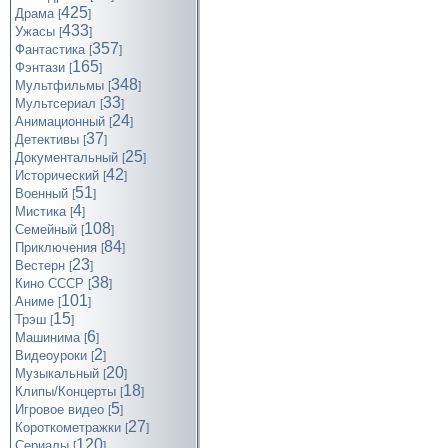
425
Драма
[
]
433
Ужасы
[
]
357
Фантастика
[
]
165
Фэнтази
[
]
348
Мультфильмы
[
]
33
Мультсериал
[
]
24
Анимационный
[
]
37
Детективы
[
]
25
Документальный
[
]
42
Исторический
[
]
51
Военный
[
]
4
Мистика
[
]
108
Семейный
[
]
84
Приключения
[
]
23
Вестерн
[
]
38
Кино СССР
[
]
101
Аниме
[
]
15
Трэш
[
]
6
Машинима
[
]
2
Видеоуроки
[
]
20
Музыкальный
[
]
18
Клипы/Концерты
[
]
5
Игровое видео
[
]
27
Короткометражки
[
]
120
Cериалы
[
]