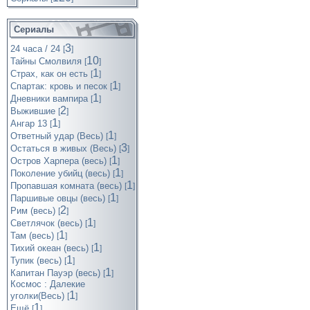
Сериалы
3
24 часа / 24
[
]
10
Тайны Смолвиля
[
]
1
Страх, как он есть
[
]
1
Спартак: кровь и песок
[
]
1
Дневники вампира
[
]
2
Выжившие
[
]
1
Ангар 13
[
]
1
Ответный удар (Весь)
[
]
3
Остаться в живых (Весь)
[
]
1
Остров Харпера (весь)
[
]
1
Поколение убийц (весь)
[
]
1
Пропавшая комната (весь)
[
]
1
Паршивые овцы (весь)
[
]
2
Рим (весь)
[
]
1
Светлячок (весь)
[
]
1
Там (весь)
[
]
1
Тихий океан (весь)
[
]
1
Тупик (весь)
[
]
1
Капитан Пауэр (весь)
[
]
Космос : Далекие
1
уголки(Весь)
[
]
1
Ещё
[
]