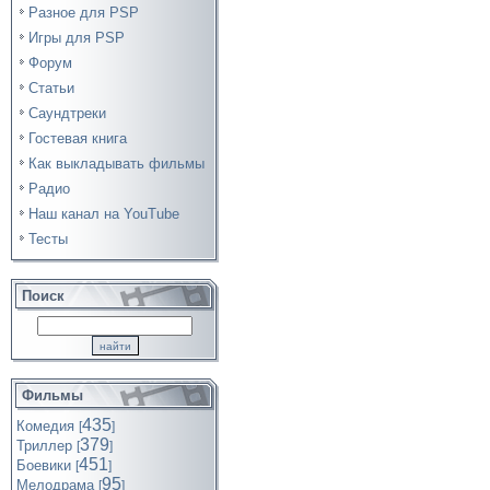
Разное для PSP
Игры для PSP
Форум
Статьи
Саундтреки
Гостевая книга
Как выкладывать фильмы
Радио
Наш канал на YouTube
Тесты
Поиск
Фильмы
435
Комедия
[
]
379
Триллер
[
]
451
Боевики
[
]
95
Мелодрама
[
]