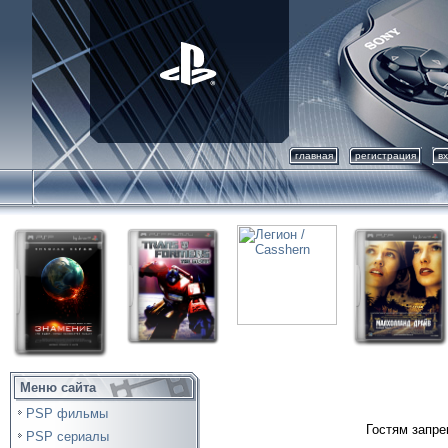
главная
регистрация
в
Меню сайта
PSP фильмы
Гостям запре
PSP сериалы