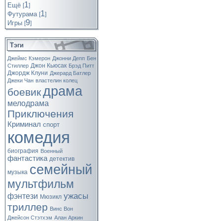
1
Ещё
[
]
1
Футурама
[
]
9
Игры
[
]
Тэги
Джеймс Кэмерон
Джонни Депп
Бен
Джон Кьюсак
Стиллер
Брэд Питт
Джордж Клуни
Джерард Батлер
Джеки Чан
властелин колец
драма
боевик
мелодрама
Приключения
Криминал
спорт
комедия
биография
Военный
фантастика
детектив
семейный
музыка
мультфильм
ужасы
фэнтези
Мюзикл
триллер
Винс Вон
Джейсон Стэтхэм
Алан Аркин