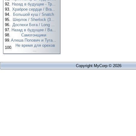
92.
Назад в будущее - Тр...
93.
Храброе сердце / Bra...
94.
Большой куш / Snatch
95.
Шерлок / Sherlock (3...
96.
Доспехи Бога / Long ...
97.
Назад в будущее / Ba...
98.
Самогонщики
99.
Алеша Попович и Туга...
Не время для орехов
100.
...
Copyright MyCorp © 2026