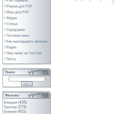
PSP сериалы
Разное для PSP
Игры для PSP
Форум
Статьи
Саундтреки
Гостевая книга
Как выкладывать фильмы
Радио
Наш канал на YouTube
Тесты
Поиск
Фильмы
435
Комедия
[
]
379
Триллер
[
]
451
Боевики
[
]