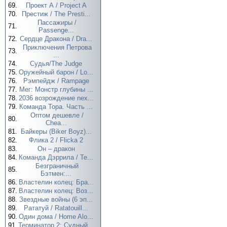
69.
Проект А / Project A
70.
Престиж / The Presti...
Пассажиры /
71.
Passenge...
72.
Сердце Дракона / Dra...
Приключения Петрова
73.
...
74.
Судья/The Judge
75.
Оружейный барон / Lo...
76.
Рэмпейдж / Rampage
77.
Мег: Монстр глубины ...
78.
2036 возрождение nex...
79.
Команда Тора. Часть ...
Оптом дешевле /
80.
Chea...
81.
Байкеры (Biker Boyz)...
82.
Флика 2 / Flicka 2
83.
Он – дракон
84.
Команда Дэррила / Te...
Безграничный
85.
Бэтмен:...
86.
Властелин колец: Бра...
87.
Властелин колец: Воз...
88.
Звездные войны (6 эп...
89.
Рататуй / Ratatouill...
90.
Один дома / Home Alo...
91.
Терминатор 2: Судный...