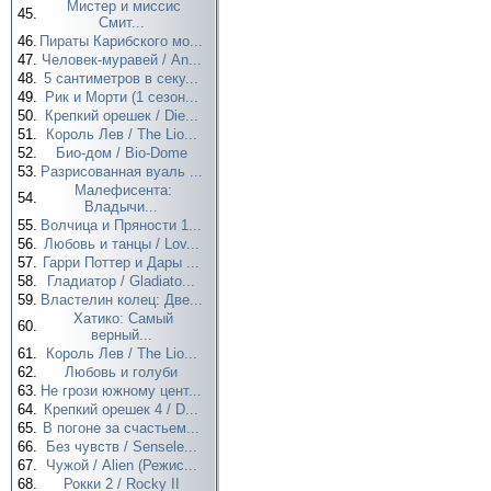
Мистер и миссис
45.
Смит...
46.
Пираты Карибского мо...
47.
Человек-муравей / An...
48.
5 сантиметров в секу...
49.
Рик и Морти (1 сезон...
50.
Крепкий орешек / Die...
51.
Король Лев / The Lio...
52.
Био-дом / Bio-Dome
53.
Разрисованная вуаль ...
Малефисента:
54.
Владычи...
55.
Волчица и Пряности 1...
56.
Любовь и танцы / Lov...
57.
Гарри Поттер и Дары ...
58.
Гладиатор / Gladiato...
59.
Властелин колец: Две...
Хатико: Самый
60.
верный...
61.
Король Лев / The Lio...
62.
Любовь и голуби
63.
Не грози южному цент...
64.
Крепкий орешек 4 / D...
65.
В погоне за счастьем...
66.
Без чувств / Sensele...
67.
Чужой / Alien (Режис...
68.
Рокки 2 / Rocky II