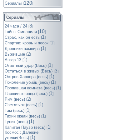
120
Cериалы
[
]
Сериалы
3
24 часа / 24
[
]
10
Тайны Смолвиля
[
]
1
Страх, как он есть
[
]
1
Спартак: кровь и песок
[
]
1
Дневники вампира
[
]
2
Выжившие
[
]
1
Ангар 13
[
]
1
Ответный удар (Весь)
[
]
3
Остаться в живых (Весь)
[
]
1
Остров Харпера (весь)
[
]
1
Поколение убийц (весь)
[
]
1
Пропавшая комната (весь)
[
]
1
Паршивые овцы (весь)
[
]
2
Рим (весь)
[
]
1
Светлячок (весь)
[
]
1
Там (весь)
[
]
1
Тихий океан (весь)
[
]
1
Тупик (весь)
[
]
1
Капитан Пауэр (весь)
[
]
Космос : Далекие
1
уголки(Весь)
[
]