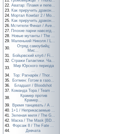
21.
Громовержцы* / Thund...
22.
Аватар: Пламя и пепе...
23.
Как приручить дракон...
24.
Мортал Комбат 2 / Mo...
25.
Как приручить дракон...
26.
Мстители Финал / Ave...
27.
Плохие парни навсегд...
28.
Новые мутанты / The ...
29.
Маленький Николя / L...
Отряд самоубийц:
30.
Мис...
31.
Бойцовский клуб / Fi...
32.
Стражи Галактики. Ча...
Мир Юрского периода
33.
...
34.
Тор: Рагнарёк / Thor...
35.
Бэтмен: Готэм в газо...
36.
Бладшот / Bloodshot
37.
Команда Тора / Team ...
Крамер против
38.
Крамер...
39.
Время танцевать / A ...
40.
1+1 / Неприкасаемые ...
41.
Зеленая миля / The G...
42.
Маска / The Mask [BD...
43.
Форсаж 8 / The Fate ...
44.
Девчата