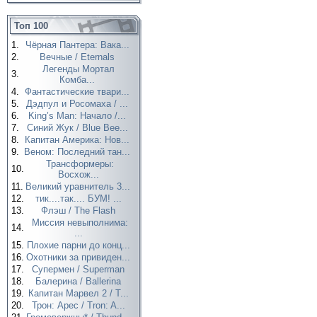
Топ 100
1.
Чёрная Пантера: Вака...
2.
Вечные / Eternals
Легенды Мортал
3.
Комба...
4.
Фантастические твари...
5.
Дэдпул и Росомаха / ...
6.
King’s Man: Начало /...
7.
Синий Жук / Blue Bee...
8.
Капитан Америка: Нов...
9.
Веном: Последний тан...
Трансформеры:
10.
Восхож...
11.
Великий уравнитель 3...
12.
тик....так.... БУМ! ...
13.
Флэш / The Flash
Миссия невыполнима:
14.
...
15.
Плохие парни до конц...
16.
Охотники за привиден...
17.
Супермен / Superman
18.
Балерина / Ballerina
19.
Капитан Марвел 2 / T...
20.
Трон: Арес / Tron: A...