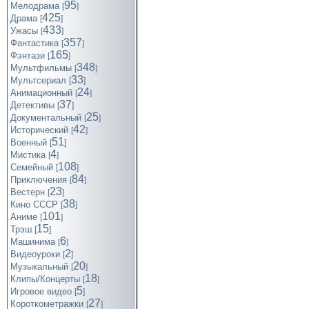
95
Мелодрама
[
]
425
Драма
[
]
433
Ужасы
[
]
357
Фантастика
[
]
165
Фэнтази
[
]
348
Мультфильмы
[
]
33
Мультсериал
[
]
24
Анимационный
[
]
37
Детективы
[
]
25
Документальный
[
]
42
Исторический
[
]
51
Военный
[
]
4
Мистика
[
]
108
Семейный
[
]
84
Приключения
[
]
23
Вестерн
[
]
38
Кино СССР
[
]
101
Аниме
[
]
15
Трэш
[
]
6
Машинима
[
]
2
Видеоуроки
[
]
20
Музыкальный
[
]
18
Клипы/Концерты
[
]
5
Игровое видео
[
]
27
Короткометражки
[
]