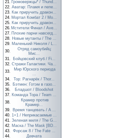
21.
Громовержцы* / Thund...
22.
Аватар: Пламя и пепе...
23.
Как приручить дракон...
24.
Мортал Комбат 2 / Mo...
25.
Как приручить дракон...
26.
Мстители Финал / Ave...
27.
Плохие парни навсегд...
28.
Новые мутанты / The ...
29.
Маленький Николя / L...
Отряд самоубийц:
30.
Мис...
31.
Бойцовский клуб / Fi...
32.
Стражи Галактики. Ча...
Мир Юрского периода
33.
...
34.
Тор: Рагнарёк / Thor...
35.
Бэтмен: Готэм в газо...
36.
Бладшот / Bloodshot
37.
Команда Тора / Team ...
Крамер против
38.
Крамер...
39.
Время танцевать / A ...
40.
1+1 / Неприкасаемые ...
41.
Зеленая миля / The G...
42.
Маска / The Mask [BD...
43.
Форсаж 8 / The Fate ...
44.
Девчата