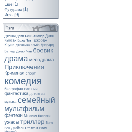
1
Ещё
[
]
1
Футурама
[
]
9
Игры
[
]
Тэги
Джон
Джонни Депп
Бен Стиллер
Кьюсак
Джордж
Брэд Питт
Клуни
джессика альба
Джерард
боевик
Батлер
Джеки Чан
драма
мелодрама
Приключения
Криминал
спорт
комедия
биография
Военный
фантастика
детектив
семейный
музыка
мультфильм
фэнтези
Мюзикл
Боевики
триллер
ужасы
Винс
Вон
Джейсон Стэтхэм
Билл
Мюррей