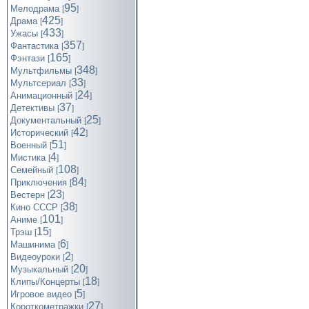
95
Мелодрама
[
]
425
Драма
[
]
433
Ужасы
[
]
357
Фантастика
[
]
165
Фэнтази
[
]
348
Мультфильмы
[
]
33
Мультсериал
[
]
24
Анимационный
[
]
37
Детективы
[
]
25
Документальный
[
]
42
Исторический
[
]
51
Военный
[
]
4
Мистика
[
]
108
Семейный
[
]
84
Приключения
[
]
23
Вестерн
[
]
38
Кино СССР
[
]
101
Аниме
[
]
15
Трэш
[
]
6
Машинима
[
]
2
Видеоуроки
[
]
20
Музыкальный
[
]
18
Клипы/Концерты
[
]
5
Игровое видео
[
]
27
Короткометражки
[
]