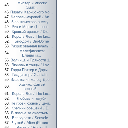
Мистер и миссис
45.
Смит...
46.
Пираты Карибского мо...
47.
Человек-муравей / An...
48.
5 сантиметров в секу...
49.
Рик и Морти (1 сезон...
50.
Крепкий орешек / Die...
51.
Король Лев / The Lio...
52.
Био-дом / Bio-Dome
53.
Разрисованная вуаль ...
Малефисента:
54.
Владычи...
55.
Волчица и Пряности 1...
56.
Любовь и танцы / Lov...
57.
Гарри Поттер и Дары ...
58.
Гладиатор / Gladiato...
59.
Властелин колец: Две...
Хатико: Самый
60.
верный...
61.
Король Лев / The Lio...
62.
Любовь и голуби
63.
Не грози южному цент...
64.
Крепкий орешек 4 / D...
65.
В погоне за счастьем...
66.
Без чувств / Sensele...
67.
Чужой / Alien (Режис...
68.
Рокки 2 / Rocky II