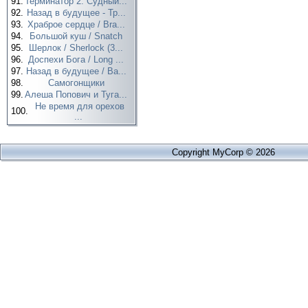
91.
Терминатор 2: Судный...
92.
Назад в будущее - Тр...
93.
Храброе сердце / Bra...
94.
Большой куш / Snatch
95.
Шерлок / Sherlock (3...
96.
Доспехи Бога / Long ...
97.
Назад в будущее / Ba...
98.
Самогонщики
99.
Алеша Попович и Туга...
Не время для орехов
100.
...
Copyright MyCorp © 2026