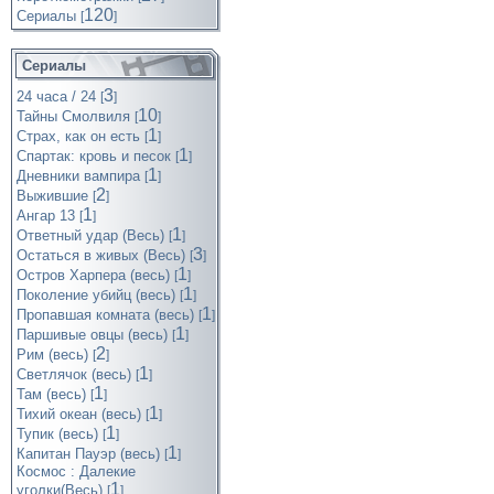
120
Cериалы
[
]
Сериалы
3
24 часа / 24
[
]
10
Тайны Смолвиля
[
]
1
Страх, как он есть
[
]
1
Спартак: кровь и песок
[
]
1
Дневники вампира
[
]
2
Выжившие
[
]
1
Ангар 13
[
]
1
Ответный удар (Весь)
[
]
3
Остаться в живых (Весь)
[
]
1
Остров Харпера (весь)
[
]
1
Поколение убийц (весь)
[
]
1
Пропавшая комната (весь)
[
]
1
Паршивые овцы (весь)
[
]
2
Рим (весь)
[
]
1
Светлячок (весь)
[
]
1
Там (весь)
[
]
1
Тихий океан (весь)
[
]
1
Тупик (весь)
[
]
1
Капитан Пауэр (весь)
[
]
Космос : Далекие
1
уголки(Весь)
[
]