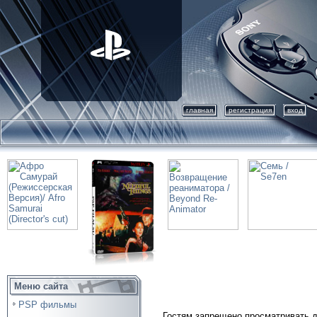
главная
регистрация
вход
Меню сайта
PSP фильмы
Гостям запрещено просматривать д