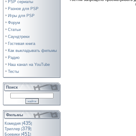
PSP сериалы
Разное для PSP
Игры для PSP
Форум
Статьи
Саундтреки
Гостевая книга
Как выкладывать фильмы
Радио
Наш канал на YouTube
Тесты
Поиск
Фильмы
435
Комедия
[
]
379
Триллер
[
]
451
Боевики
[
]