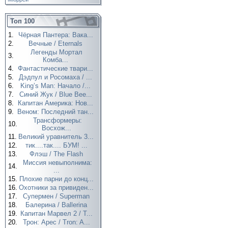
Топ 100
1.
Чёрная Пантера: Вака...
2.
Вечные / Eternals
Легенды Мортал
3.
Комба...
4.
Фантастические твари...
5.
Дэдпул и Росомаха / ...
6.
King’s Man: Начало /...
7.
Синий Жук / Blue Bee...
8.
Капитан Америка: Нов...
9.
Веном: Последний тан...
Трансформеры:
10.
Восхож...
11.
Великий уравнитель 3...
12.
тик....так.... БУМ! ...
13.
Флэш / The Flash
Миссия невыполнима:
14.
...
15.
Плохие парни до конц...
16.
Охотники за привиден...
17.
Супермен / Superman
18.
Балерина / Ballerina
19.
Капитан Марвел 2 / T...
20.
Трон: Арес / Tron: A...