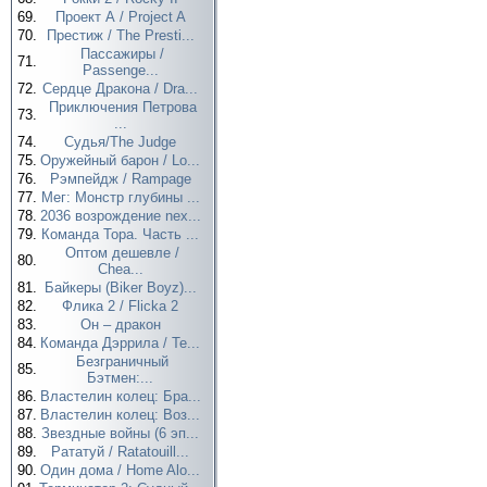
69.
Проект А / Project A
70.
Престиж / The Presti...
Пассажиры /
71.
Passenge...
72.
Сердце Дракона / Dra...
Приключения Петрова
73.
...
74.
Судья/The Judge
75.
Оружейный барон / Lo...
76.
Рэмпейдж / Rampage
77.
Мег: Монстр глубины ...
78.
2036 возрождение nex...
79.
Команда Тора. Часть ...
Оптом дешевле /
80.
Chea...
81.
Байкеры (Biker Boyz)...
82.
Флика 2 / Flicka 2
83.
Он – дракон
84.
Команда Дэррила / Te...
Безграничный
85.
Бэтмен:...
86.
Властелин колец: Бра...
87.
Властелин колец: Воз...
88.
Звездные войны (6 эп...
89.
Рататуй / Ratatouill...
90.
Один дома / Home Alo...