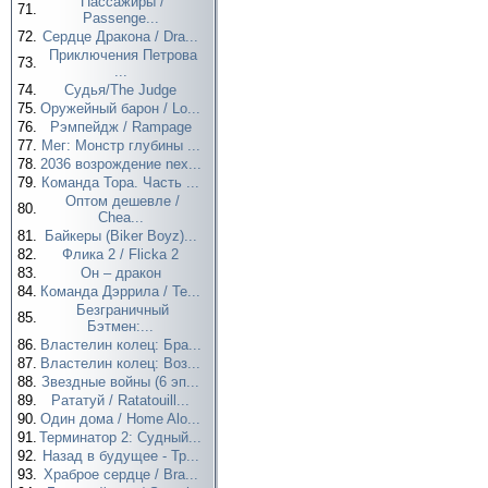
Пассажиры /
71.
Passenge...
72.
Сердце Дракона / Dra...
Приключения Петрова
73.
...
74.
Судья/The Judge
75.
Оружейный барон / Lo...
76.
Рэмпейдж / Rampage
77.
Мег: Монстр глубины ...
78.
2036 возрождение nex...
79.
Команда Тора. Часть ...
Оптом дешевле /
80.
Chea...
81.
Байкеры (Biker Boyz)...
82.
Флика 2 / Flicka 2
83.
Он – дракон
84.
Команда Дэррила / Te...
Безграничный
85.
Бэтмен:...
86.
Властелин колец: Бра...
87.
Властелин колец: Воз...
88.
Звездные войны (6 эп...
89.
Рататуй / Ratatouill...
90.
Один дома / Home Alo...
91.
Терминатор 2: Судный...
92.
Назад в будущее - Тр...
93.
Храброе сердце / Bra...