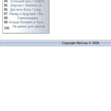
94.
Большой куш / Snatch
95.
Шерлок / Sherlock (3...
96.
Доспехи Бога / Long ...
97.
Назад в будущее / Ba...
98.
Самогонщики
99.
Алеша Попович и Туга...
Не время для орехов
100.
...
Copyright MyCorp © 2026