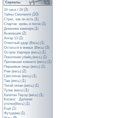
Сериалы
3
24 часа / 24
[
]
10
Тайны Смолвиля
[
]
1
Страх, как он есть
[
]
1
Спартак: кровь и песок
[
]
1
Дневники вампира
[
]
2
Выжившие
[
]
1
Ангар 13
[
]
1
Ответный удар (Весь)
[
]
3
Остаться в живых (Весь)
[
]
1
Остров Харпера (весь)
[
]
1
Поколение убийц (весь)
[
]
1
Пропавшая комната (весь)
[
]
1
Паршивые овцы (весь)
[
]
2
Рим (весь)
[
]
1
Светлячок (весь)
[
]
1
Там (весь)
[
]
1
Тихий океан (весь)
[
]
1
Тупик (весь)
[
]
1
Капитан Пауэр (весь)
[
]
Космос : Далекие
1
уголки(Весь)
[
]
1
Ещё
[
]
1
Футурама
[
]
9
Игры