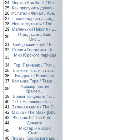
24.
Мортал Комбат 2 / Mo...
25.
Как приручить дракон...
26.
Мстители Финал / Ave...
27.
Плохие парни навсегд...
28.
Новые мутанты / The ...
29.
Маленький Николя / L...
Отряд самоубийц:
30.
Мис...
31.
Бойцовский клуб / Fi...
32.
Стражи Галактики. Ча...
Мир Юрского периода
33.
...
34.
Тор: Рагнарёк / Thor...
35.
Бэтмен: Готэм в газо...
36.
Бладшот / Bloodshot
37.
Команда Тора / Team ...
Крамер против
38.
Крамер...
39.
Время танцевать / A ...
40.
1+1 / Неприкасаемые ...
41.
Зеленая миля / The G...
42.
Маска / The Mask [BD...
43.
Форсаж 8 / The Fate ...
44.
Девчата
Мистер и миссис
45.
Смит...
46.
Пираты Карибского мо...