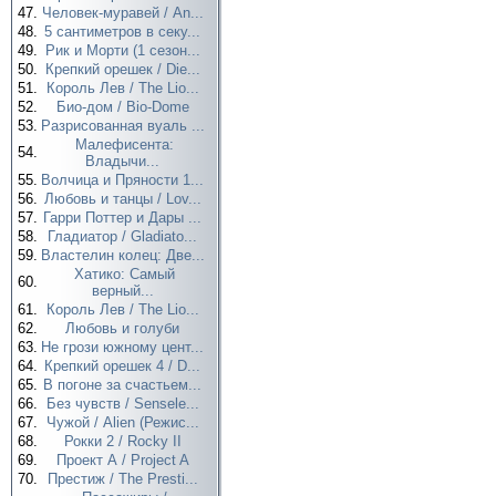
47.
Человек-муравей / An...
48.
5 сантиметров в секу...
49.
Рик и Морти (1 сезон...
50.
Крепкий орешек / Die...
51.
Король Лев / The Lio...
52.
Био-дом / Bio-Dome
53.
Разрисованная вуаль ...
Малефисента:
54.
Владычи...
55.
Волчица и Пряности 1...
56.
Любовь и танцы / Lov...
57.
Гарри Поттер и Дары ...
58.
Гладиатор / Gladiato...
59.
Властелин колец: Две...
Хатико: Самый
60.
верный...
61.
Король Лев / The Lio...
62.
Любовь и голуби
63.
Не грози южному цент...
64.
Крепкий орешек 4 / D...
65.
В погоне за счастьем...
66.
Без чувств / Sensele...
67.
Чужой / Alien (Режис...
68.
Рокки 2 / Rocky II
69.
Проект А / Project A
70.
Престиж / The Presti...