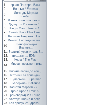
1.
Чёрная Пантера: Вака...
2.
Вечные / Eternals
Легенды Мортал
3.
Комба...
4.
Фантастические твари...
5.
Дэдпул и Росомаха / ...
6.
King’s Man: Начало /...
7.
Синий Жук / Blue Bee...
8.
Капитан Америка: Нов...
9.
Веном: Последний тан...
Трансформеры:
10.
Восхож...
11.
Великий уравнитель 3...
12.
тик....так.... БУМ! ...
13.
Флэш / The Flash
Миссия невыполнима:
14.
...
15.
Плохие парни до конц...
16.
Охотники за привиден...
17.
Супермен / Superman
18.
Балерина / Ballerina
19.
Капитан Марвел 2 / T...
20.
Трон: Арес / Tron: A...
21.
Громовержцы* / Thund...
22.
Аватар: Пламя и пепе...
23.
Как приручить дракон...