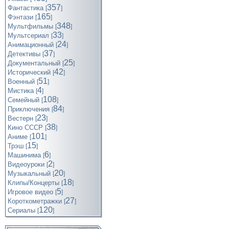
357
Фантастика
[
]
165
Фэнтази
[
]
348
Мультфильмы
[
]
33
Мультсериал
[
]
24
Анимационный
[
]
37
Детективы
[
]
25
Документальный
[
]
42
Исторический
[
]
51
Военный
[
]
4
Мистика
[
]
108
Семейный
[
]
84
Приключения
[
]
23
Вестерн
[
]
38
Кино СССР
[
]
101
Аниме
[
]
15
Трэш
[
]
6
Машинима
[
]
2
Видеоуроки
[
]
20
Музыкальный
[
]
18
Клипы/Концерты
[
]
5
Игровое видео
[
]
27
Короткометражки
[
]
120
Cериалы
[
]