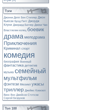
[
]
Тэги
Джон
Джонни Депп
Бен Стиллер
Кьюсак
Джордж
Брэд Питт
Клуни
Джерард Батлер
Джеки Чан
боевик
Властлелин колец
драма
мелодрама
Приключения
Криминал
спорт
комедия
биография
Военный
фантастика
детектив
семейный
музыка
мультфильм
ужасы
фэнтези
Мюзикл
триллер
Джеймс Кэвизел
Винс Вон
Джейсон Стэтхэм
Сергей Безруков
Топ 100