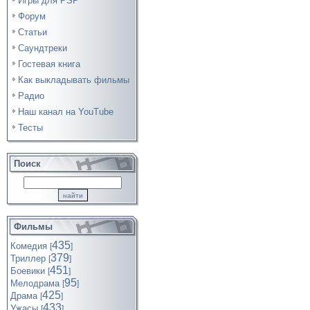
Игры для PSP
Форум
Статьи
Саундтреки
Гостевая книга
Как выкладывать фильмы
Радио
Наш канал на YouTube
Тесты
Поиск
Фильмы
435
Комедия
[
]
379
Триллер
[
]
451
Боевики
[
]
95
Мелодрама
[
]
425
Драма
[
]
433
Ужасы
[
]