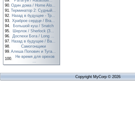
89.
Рататуй / Ratatouill...
90.
Один дома / Home Alo...
91.
Терминатор 2: Судный...
92.
Назад в будущее - Тр...
93.
Храброе сердце / Bra...
94.
Большой куш / Snatch
95.
Шерлок / Sherlock (3...
96.
Доспехи Бога / Long ...
97.
Назад в будущее / Ba...
98.
Самогонщики
99.
Алеша Попович и Туга...
Не время для орехов
100.
...
Copyright MyCorp © 2026