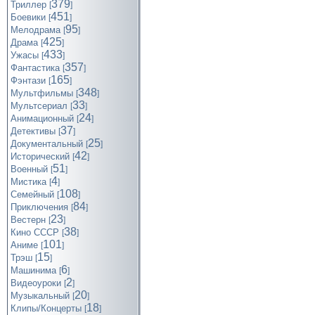
379
Триллер
[
]
451
Боевики
[
]
95
Мелодрама
[
]
425
Драма
[
]
433
Ужасы
[
]
357
Фантастика
[
]
165
Фэнтази
[
]
348
Мультфильмы
[
]
33
Мультсериал
[
]
24
Анимационный
[
]
37
Детективы
[
]
25
Документальный
[
]
42
Исторический
[
]
51
Военный
[
]
4
Мистика
[
]
108
Семейный
[
]
84
Приключения
[
]
23
Вестерн
[
]
38
Кино СССР
[
]
101
Аниме
[
]
15
Трэш
[
]
6
Машинима
[
]
2
Видеоуроки
[
]
20
Музыкальный
[
]
18
Клипы/Концерты
[
]