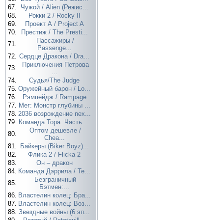
67.
Чужой / Alien (Режис...
68.
Рокки 2 / Rocky II
69.
Проект А / Project A
70.
Престиж / The Presti...
Пассажиры /
71.
Passenge...
72.
Сердце Дракона / Dra...
Приключения Петрова
73.
...
74.
Судья/The Judge
75.
Оружейный барон / Lo...
76.
Рэмпейдж / Rampage
77.
Мег: Монстр глубины ...
78.
2036 возрождение nex...
79.
Команда Тора. Часть ...
Оптом дешевле /
80.
Chea...
81.
Байкеры (Biker Boyz)...
82.
Флика 2 / Flicka 2
83.
Он – дракон
84.
Команда Дэррила / Te...
Безграничный
85.
Бэтмен:...
86.
Властелин колец: Бра...
87.
Властелин колец: Воз...
88.
Звездные войны (6 эп...