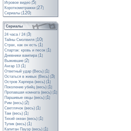
5
Игровое видео
[
]
27
Короткометражки
[
]
120
Cериалы
[
]
Сериалы
3
24 часа / 24
[
]
10
Тайны Смолвиля
[
]
1
Страх, как он есть
[
]
1
Спартак: кровь и песок
[
]
1
Дневники вампира
[
]
2
Выжившие
[
]
1
Ангар 13
[
]
1
Ответный удар (Весь)
[
]
3
Остаться в живых (Весь)
[
]
1
Остров Харпера (весь)
[
]
1
Поколение убийц (весь)
[
]
1
Пропавшая комната (весь)
[
]
1
Паршивые овцы (весь)
[
]
2
Рим (весь)
[
]
1
Светлячок (весь)
[
]
1
Там (весь)
[
]
1
Тихий океан (весь)
[
]
1
Тупик (весь)
[
]
1
Капитан Пауэр (весь)
[
]