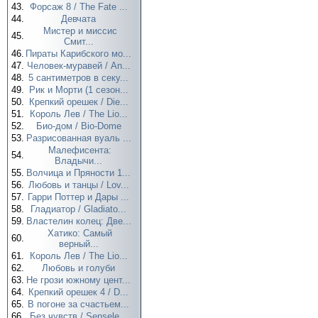
43.
Форсаж 8 / The Fate ...
44.
Девчата
Мистер и миссис
45.
Смит...
46.
Пираты Карибского мо...
47.
Человек-муравей / An...
48.
5 сантиметров в секу...
49.
Рик и Морти (1 сезон...
50.
Крепкий орешек / Die...
51.
Король Лев / The Lio...
52.
Био-дом / Bio-Dome
53.
Разрисованная вуаль ...
Малефисента:
54.
Владычи...
55.
Волчица и Пряности 1...
56.
Любовь и танцы / Lov...
57.
Гарри Поттер и Дары ...
58.
Гладиатор / Gladiato...
59.
Властелин колец: Две...
Хатико: Самый
60.
верный...
61.
Король Лев / The Lio...
62.
Любовь и голуби
63.
Не грози южному цент...
64.
Крепкий орешек 4 / D...
65.
В погоне за счастьем...
66.
Без чувств / Sensele...