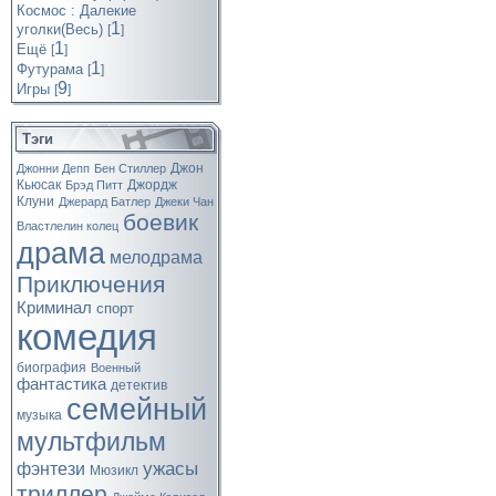
Космос : Далекие
1
уголки(Весь)
[
]
1
Ещё
[
]
1
Футурама
[
]
9
Игры
[
]
Тэги
Джон
Джонни Депп
Бен Стиллер
Кьюсак
Джордж
Брэд Питт
Клуни
Джерард Батлер
Джеки Чан
боевик
Властлелин колец
драма
мелодрама
Приключения
Криминал
спорт
комедия
биография
Военный
фантастика
детектив
семейный
музыка
мультфильм
ужасы
фэнтези
Мюзикл
триллер