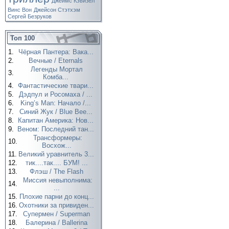
Джеймс Кэвизел
Винс Вон
Джейсон Стэтхэм
Сергей Безруков
Топ 100
1.
Чёрная Пантера: Вака...
2.
Вечные / Eternals
Легенды Мортал
3.
Комба...
4.
Фантастические твари...
5.
Дэдпул и Росомаха / ...
6.
King’s Man: Начало /...
7.
Синий Жук / Blue Bee...
8.
Капитан Америка: Нов...
9.
Веном: Последний тан...
Трансформеры:
10.
Восхож...
11.
Великий уравнитель 3...
12.
тик....так.... БУМ! ...
13.
Флэш / The Flash
Миссия невыполнима:
14.
...
15.
Плохие парни до конц...
16.
Охотники за привиден...
17.
Супермен / Superman
18.
Балерина / Ballerina