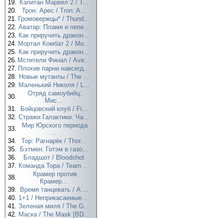
19.
Капитан Марвел 2 / T...
20.
Трон: Арес / Tron: A...
21.
Громовержцы* / Thund...
22.
Аватар: Пламя и пепе...
23.
Как приручить дракон...
24.
Мортал Комбат 2 / Mo...
25.
Как приручить дракон...
26.
Мстители Финал / Ave...
27.
Плохие парни навсегд...
28.
Новые мутанты / The ...
29.
Маленький Николя / L...
Отряд самоубийц:
30.
Мис...
31.
Бойцовский клуб / Fi...
32.
Стражи Галактики. Ча...
Мир Юрского периода
33.
...
34.
Тор: Рагнарёк / Thor...
35.
Бэтмен: Готэм в газо...
36.
Бладшот / Bloodshot
37.
Команда Тора / Team ...
Крамер против
38.
Крамер...
39.
Время танцевать / A ...
40.
1+1 / Неприкасаемые ...
41.
Зеленая миля / The G...
42.
Маска / The Mask [BD...