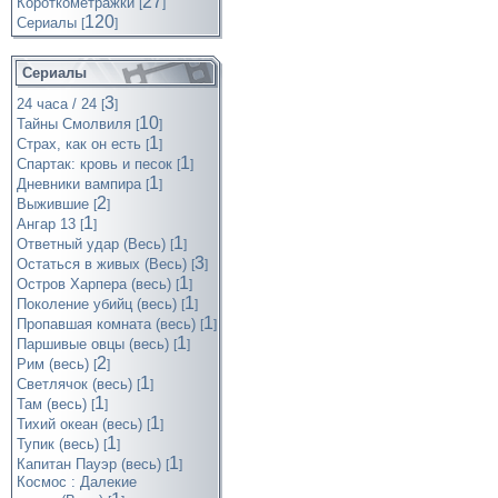
27
Короткометражки
[
]
120
Cериалы
[
]
Сериалы
3
24 часа / 24
[
]
10
Тайны Смолвиля
[
]
1
Страх, как он есть
[
]
1
Спартак: кровь и песок
[
]
1
Дневники вампира
[
]
2
Выжившие
[
]
1
Ангар 13
[
]
1
Ответный удар (Весь)
[
]
3
Остаться в живых (Весь)
[
]
1
Остров Харпера (весь)
[
]
1
Поколение убийц (весь)
[
]
1
Пропавшая комната (весь)
[
]
1
Паршивые овцы (весь)
[
]
2
Рим (весь)
[
]
1
Светлячок (весь)
[
]
1
Там (весь)
[
]
1
Тихий океан (весь)
[
]
1
Тупик (весь)
[
]
1
Капитан Пауэр (весь)
[
]
Космос : Далекие