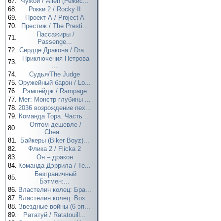
67.
Чужой / Alien (Режис...
68.
Рокки 2 / Rocky II
69.
Проект А / Project A
70.
Престиж / The Presti...
Пассажиры /
71.
Passenge...
72.
Сердце Дракона / Dra...
Приключения Петрова
73.
...
74.
Судья/The Judge
75.
Оружейный барон / Lo...
76.
Рэмпейдж / Rampage
77.
Мег: Монстр глубины ...
78.
2036 возрождение nex...
79.
Команда Тора. Часть ...
Оптом дешевле /
80.
Chea...
81.
Байкеры (Biker Boyz)...
82.
Флика 2 / Flicka 2
83.
Он – дракон
84.
Команда Дэррила / Te...
Безграничный
85.
Бэтмен:...
86.
Властелин колец: Бра...
87.
Властелин колец: Воз...
88.
Звездные войны (6 эп...
89.
Рататуй / Ratatouill...