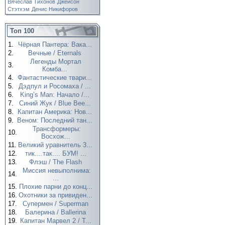
Вячеслав Тихонов
Джейсон
Стэтхэм
Денис Никифоров
Топ 100
1.
Чёрная Пантера: Вака...
2.
Вечные / Eternals
Легенды Мортал
3.
Комба...
4.
Фантастические твари...
5.
Дэдпул и Росомаха / ...
6.
King’s Man: Начало /...
7.
Синий Жук / Blue Bee...
8.
Капитан Америка: Нов...
9.
Веном: Последний тан...
Трансформеры:
10.
Восхож...
11.
Великий уравнитель 3...
12.
тик....так.... БУМ! ...
13.
Флэш / The Flash
Миссия невыполнима:
14.
...
15.
Плохие парни до конц...
16.
Охотники за привиден...
17.
Супермен / Superman
18.
Балерина / Ballerina
19.
Капитан Марвел 2 / T...