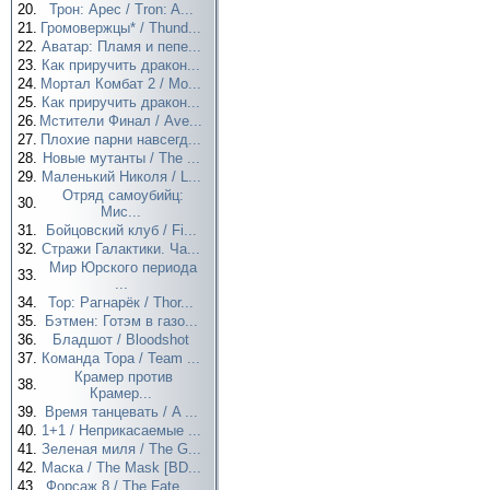
20.
Трон: Арес / Tron: A...
21.
Громовержцы* / Thund...
22.
Аватар: Пламя и пепе...
23.
Как приручить дракон...
24.
Мортал Комбат 2 / Mo...
25.
Как приручить дракон...
26.
Мстители Финал / Ave...
27.
Плохие парни навсегд...
28.
Новые мутанты / The ...
29.
Маленький Николя / L...
Отряд самоубийц:
30.
Мис...
31.
Бойцовский клуб / Fi...
32.
Стражи Галактики. Ча...
Мир Юрского периода
33.
...
34.
Тор: Рагнарёк / Thor...
35.
Бэтмен: Готэм в газо...
36.
Бладшот / Bloodshot
37.
Команда Тора / Team ...
Крамер против
38.
Крамер...
39.
Время танцевать / A ...
40.
1+1 / Неприкасаемые ...
41.
Зеленая миля / The G...
42.
Маска / The Mask [BD...
43.
Форсаж 8 / The Fate ...