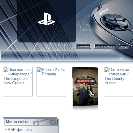
главная
регистрация
вход
Меню сайта
PSP фильмы