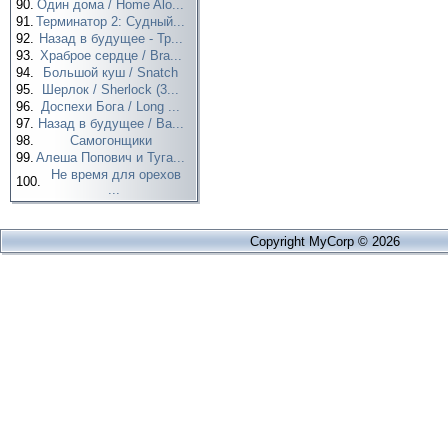
90.
Один дома / Home Alo...
91.
Терминатор 2: Судный...
92.
Назад в будущее - Тр...
93.
Храброе сердце / Bra...
94.
Большой куш / Snatch
95.
Шерлок / Sherlock (3...
96.
Доспехи Бога / Long ...
97.
Назад в будущее / Ba...
98.
Самогонщики
99.
Алеша Попович и Туга...
Не время для орехов
100.
...
Copyright MyCorp © 2026