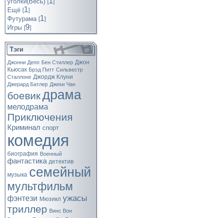
1
уголки(Весь)
[
]
1
Ещё
[
]
1
Футурама
[
]
9
Игры
[
]
Тэги
Джон
Джонни Депп
Бен Стиллер
Кьюсак
Брэд Питт
Сильвестр
Джордж Клуни
Сталлоне
Джерард Батлер
Джеки Чан
драма
боевик
мелодрама
Приключения
Криминал
спорт
комедия
биография
Военный
фантастика
детектив
семейный
музыка
мультфильм
ужасы
фэнтези
Мюзикл
триллер
Винс Вон