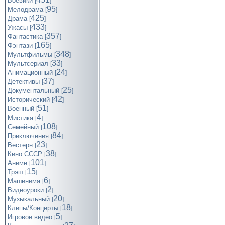
Боевики
[
]
95
Мелодрама
[
]
425
Драма
[
]
433
Ужасы
[
]
357
Фантастика
[
]
165
Фэнтази
[
]
348
Мультфильмы
[
]
33
Мультсериал
[
]
24
Анимационный
[
]
37
Детективы
[
]
25
Документальный
[
]
42
Исторический
[
]
51
Военный
[
]
4
Мистика
[
]
108
Семейный
[
]
84
Приключения
[
]
23
Вестерн
[
]
38
Кино СССР
[
]
101
Аниме
[
]
15
Трэш
[
]
6
Машинима
[
]
2
Видеоуроки
[
]
20
Музыкальный
[
]
18
Клипы/Концерты
[
]
5
Игровое видео
[
]