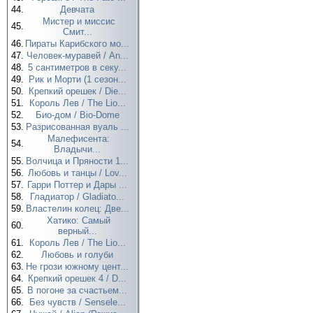
44.
Девчата
Мистер и миссис
45.
Смит...
46.
Пираты Карибского мо...
47.
Человек-муравей / An...
48.
5 сантиметров в секу...
49.
Рик и Морти (1 сезон...
50.
Крепкий орешек / Die...
51.
Король Лев / The Lio...
52.
Био-дом / Bio-Dome
53.
Разрисованная вуаль ...
Малефисента:
54.
Владычи...
55.
Волчица и Пряности 1...
56.
Любовь и танцы / Lov...
57.
Гарри Поттер и Дары ...
58.
Гладиатор / Gladiato...
59.
Властелин колец: Две...
Хатико: Самый
60.
верный...
61.
Король Лев / The Lio...
62.
Любовь и голуби
63.
Не грози южному цент...
64.
Крепкий орешек 4 / D...
65.
В погоне за счастьем...
66.
Без чувств / Sensele...