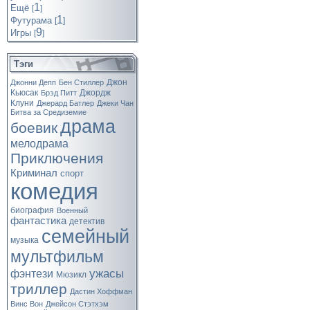
1
Ещё
[
]
1
Футурама
[
]
9
Игры
[
]
Тэги
Джон
Джонни Депп
Бен Стиллер
Кьюсак
Джордж
Брэд Питт
Клуни
Джерард Батлер
Джеки Чан
Битва за Средиземие
драма
боевик
мелодрама
Приключения
Криминал
спорт
комедия
биография
Военный
фантастика
детектив
семейный
музыка
мультфильм
ужасы
фэнтези
Мюзикл
триллер
Дастин Хоффман
Винс Вон
Джейсон Стэтхэм