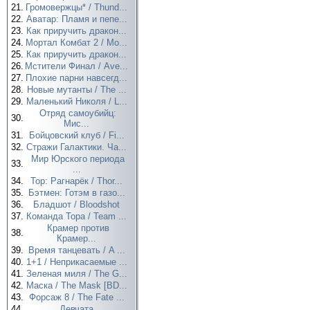
21.
Громовержцы* / Thund...
22.
Аватар: Пламя и пепе...
23.
Как приручить дракон...
24.
Мортал Комбат 2 / Mo...
25.
Как приручить дракон...
26.
Мстители Финал / Ave...
27.
Плохие парни навсегд...
28.
Новые мутанты / The ...
29.
Маленький Николя / L...
Отряд самоубийц:
30.
Мис...
31.
Бойцовский клуб / Fi...
32.
Стражи Галактики. Ча...
Мир Юрского периода
33.
...
34.
Тор: Рагнарёк / Thor...
35.
Бэтмен: Готэм в газо...
36.
Бладшот / Bloodshot
37.
Команда Тора / Team ...
Крамер против
38.
Крамер...
39.
Время танцевать / A ...
40.
1+1 / Неприкасаемые ...
41.
Зеленая миля / The G...
42.
Маска / The Mask [BD...
43.
Форсаж 8 / The Fate ...
44.
Девчата