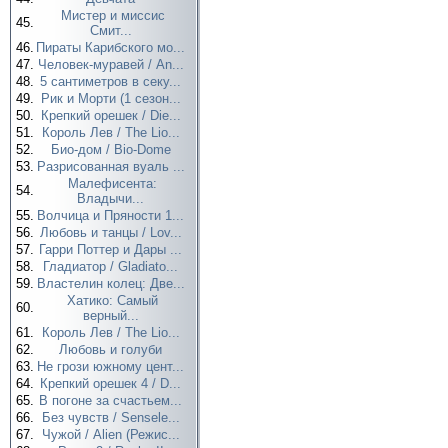
Мистер и миссис
45.
Смит...
46.
Пираты Карибского мо...
47.
Человек-муравей / An...
48.
5 сантиметров в секу...
49.
Рик и Морти (1 сезон...
50.
Крепкий орешек / Die...
51.
Король Лев / The Lio...
52.
Био-дом / Bio-Dome
53.
Разрисованная вуаль ...
Малефисента:
54.
Владычи...
55.
Волчица и Пряности 1...
56.
Любовь и танцы / Lov...
57.
Гарри Поттер и Дары ...
58.
Гладиатор / Gladiato...
59.
Властелин колец: Две...
Хатико: Самый
60.
верный...
61.
Король Лев / The Lio...
62.
Любовь и голуби
63.
Не грози южному цент...
64.
Крепкий орешек 4 / D...
65.
В погоне за счастьем...
66.
Без чувств / Sensele...
67.
Чужой / Alien (Режис...