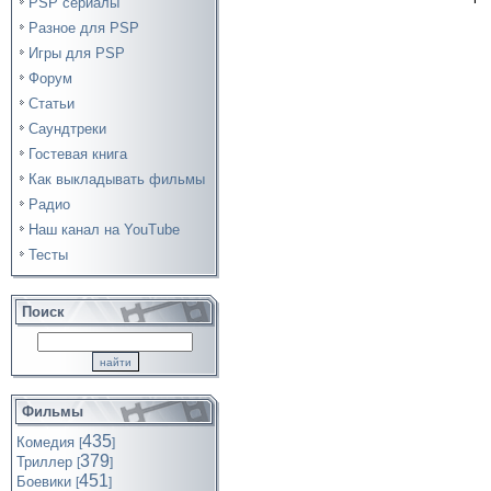
PSP сериалы
Разное для PSP
Игры для PSP
Форум
Статьи
Саундтреки
Гостевая книга
Как выкладывать фильмы
Радио
Наш канал на YouTube
Тесты
Поиск
Фильмы
435
Комедия
[
]
379
Триллер
[
]
451
Боевики
[
]