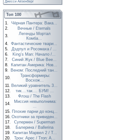
Джесси Айзенберг
Топ 100
1.
Чёрная Пантера: Вака...
2.
Вечные / Eternals
Легенды Мортал
3.
Комба...
4.
Фантастические твари...
5.
Дэдпул и Росомаха / ...
6.
King’s Man: Начало /...
7.
Синий Жук / Blue Bee...
8.
Капитан Америка: Нов...
9.
Веном: Последний тан...
Трансформеры:
10.
Восхож...
11.
Великий уравнитель 3...
12.
тик....так.... БУМ! ...
13.
Флэш / The Flash
Миссия невыполнима:
14.
...
15.
Плохие парни до конц...
16.
Охотники за привиден...
17.
Супермен / Superman
18.
Балерина / Ballerina
19.
Капитан Марвел 2 / T...
20.
Трон: Арес / Tron: A...