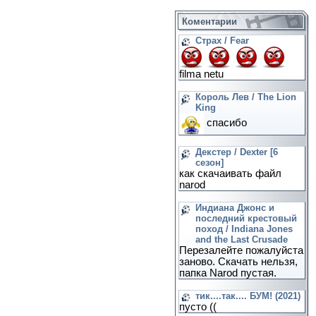
Коментарии
Страх / Fear
filma netu
Король Лев / The Lion
King
спасибо
Декстер / Dexter [6
сезон]
как скачаивать файл
narod
Индиана Джонс и
последний крестовый
поход / Indiana Jones
and the Last Crusade
Перезалейте пожалуйста
заново. Скачать нельзя,
папка Narod пустая.
тик....так.... БУМ! (2021)
пусто ((