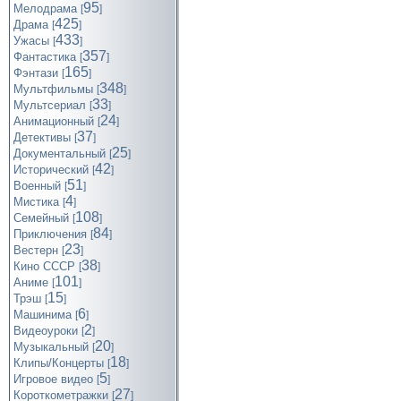
95
Мелодрама
[
]
425
Драма
[
]
433
Ужасы
[
]
357
Фантастика
[
]
165
Фэнтази
[
]
348
Мультфильмы
[
]
33
Мультсериал
[
]
24
Анимационный
[
]
37
Детективы
[
]
25
Документальный
[
]
42
Исторический
[
]
51
Военный
[
]
4
Мистика
[
]
108
Семейный
[
]
84
Приключения
[
]
23
Вестерн
[
]
38
Кино СССР
[
]
101
Аниме
[
]
15
Трэш
[
]
6
Машинима
[
]
2
Видеоуроки
[
]
20
Музыкальный
[
]
18
Клипы/Концерты
[
]
5
Игровое видео
[
]
27
Короткометражки
[
]