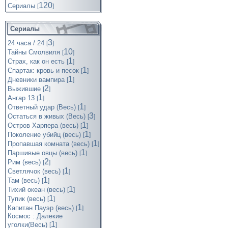
120
Cериалы
[
]
Сериалы
3
24 часа / 24
[
]
10
Тайны Смолвиля
[
]
1
Страх, как он есть
[
]
1
Спартак: кровь и песок
[
]
1
Дневники вампира
[
]
2
Выжившие
[
]
1
Ангар 13
[
]
1
Ответный удар (Весь)
[
]
3
Остаться в живых (Весь)
[
]
1
Остров Харпера (весь)
[
]
1
Поколение убийц (весь)
[
]
1
Пропавшая комната (весь)
[
]
1
Паршивые овцы (весь)
[
]
2
Рим (весь)
[
]
1
Светлячок (весь)
[
]
1
Там (весь)
[
]
1
Тихий океан (весь)
[
]
1
Тупик (весь)
[
]
1
Капитан Пауэр (весь)
[
]
Космос : Далекие
1
уголки(Весь)
[
]