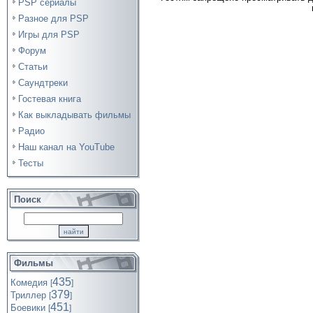
PSP сериалы
Разное для PSP
Игры для PSP
Форум
Статьи
Саундтреки
Гостевая книга
Как выкладывать фильмы
Радио
Наш канал на YouTube
Тесты
Поиск
Фильмы
435
Комедия
[
]
379
Триллер
[
]
451
Боевики
[
]