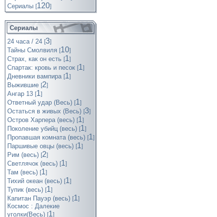
120
Cериалы
[
]
Сериалы
3
24 часа / 24
[
]
10
Тайны Смолвиля
[
]
1
Страх, как он есть
[
]
1
Спартак: кровь и песок
[
]
1
Дневники вампира
[
]
2
Выжившие
[
]
1
Ангар 13
[
]
1
Ответный удар (Весь)
[
]
3
Остаться в живых (Весь)
[
]
1
Остров Харпера (весь)
[
]
1
Поколение убийц (весь)
[
]
1
Пропавшая комната (весь)
[
]
1
Паршивые овцы (весь)
[
]
2
Рим (весь)
[
]
1
Светлячок (весь)
[
]
1
Там (весь)
[
]
1
Тихий океан (весь)
[
]
1
Тупик (весь)
[
]
1
Капитан Пауэр (весь)
[
]
Космос : Далекие
1
уголки(Весь)
[
]