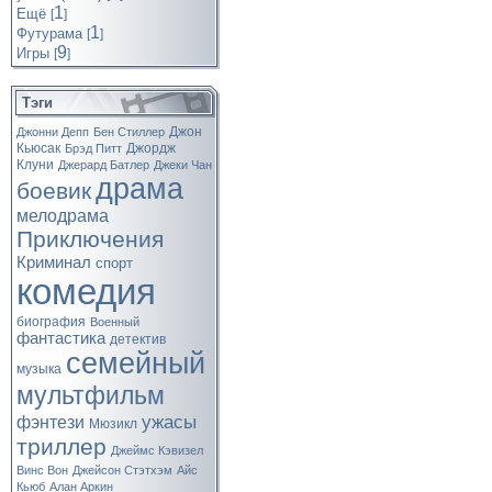
1
Ещё
[
]
1
Футурама
[
]
9
Игры
[
]
Тэги
Джон
Джонни Депп
Бен Стиллер
Кьюсак
Джордж
Брэд Питт
Клуни
Джерард Батлер
Джеки Чан
драма
боевик
мелодрама
Приключения
Криминал
спорт
комедия
биография
Военный
фантастика
детектив
семейный
музыка
мультфильм
ужасы
фэнтези
Мюзикл
триллер
Джеймс Кэвизел
Винс Вон
Джейсон Стэтхэм
Айс
Кьюб
Алан Аркин