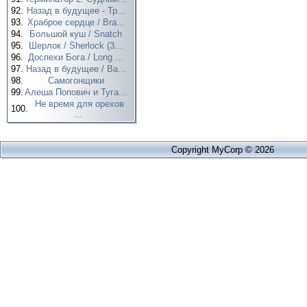
92.
Назад в будущее - Тр...
93.
Храброе сердце / Bra...
94.
Большой куш / Snatch
95.
Шерлок / Sherlock (3...
96.
Доспехи Бога / Long ...
97.
Назад в будущее / Ba...
98.
Самогонщики
99.
Алеша Попович и Туга...
Не время для орехов
100.
...
Copyright MyCorp © 2026