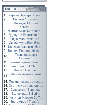
Топ 100
1.
Чёрная Пантера: Вака...
2.
Вечные / Eternals
Легенды Мортал
3.
Комба...
4.
Фантастические твари...
5.
Дэдпул и Росомаха / ...
6.
King’s Man: Начало /...
7.
Синий Жук / Blue Bee...
8.
Капитан Америка: Нов...
9.
Веном: Последний тан...
Трансформеры:
10.
Восхож...
11.
Великий уравнитель 3...
12.
тик....так.... БУМ! ...
13.
Флэш / The Flash
Миссия невыполнима:
14.
...
15.
Плохие парни до конц...
16.
Охотники за привиден...
17.
Супермен / Superman
18.
Балерина / Ballerina
19.
Капитан Марвел 2 / T...
20.
Трон: Арес / Tron: A...