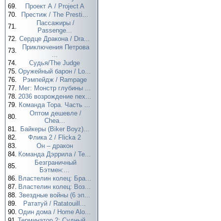
69.
Проект А / Project A
70.
Престиж / The Presti...
Пассажиры /
71.
Passenge...
72.
Сердце Дракона / Dra...
Приключения Петрова
73.
...
74.
Судья/The Judge
75.
Оружейный барон / Lo...
76.
Рэмпейдж / Rampage
77.
Мег: Монстр глубины ...
78.
2036 возрождение nex...
79.
Команда Тора. Часть ...
Оптом дешевле /
80.
Chea...
81.
Байкеры (Biker Boyz)...
82.
Флика 2 / Flicka 2
83.
Он – дракон
84.
Команда Дэррила / Te...
Безграничный
85.
Бэтмен:...
86.
Властелин колец: Бра...
87.
Властелин колец: Воз...
88.
Звездные войны (6 эп...
89.
Рататуй / Ratatouill...
90.
Один дома / Home Alo...
91.
Терминатор 2: Судный...