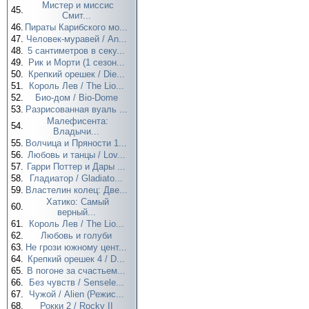
Мистер и миссис
45.
Смит...
46.
Пираты Карибского мо...
47.
Человек-муравей / An...
48.
5 сантиметров в секу...
49.
Рик и Морти (1 сезон...
50.
Крепкий орешек / Die...
51.
Король Лев / The Lio...
52.
Био-дом / Bio-Dome
53.
Разрисованная вуаль ...
Малефисента:
54.
Владычи...
55.
Волчица и Пряности 1...
56.
Любовь и танцы / Lov...
57.
Гарри Поттер и Дары ...
58.
Гладиатор / Gladiato...
59.
Властелин колец: Две...
Хатико: Самый
60.
верный...
61.
Король Лев / The Lio...
62.
Любовь и голуби
63.
Не грози южному цент...
64.
Крепкий орешек 4 / D...
65.
В погоне за счастьем...
66.
Без чувств / Sensele...
67.
Чужой / Alien (Режис...
68.
Рокки 2 / Rocky II