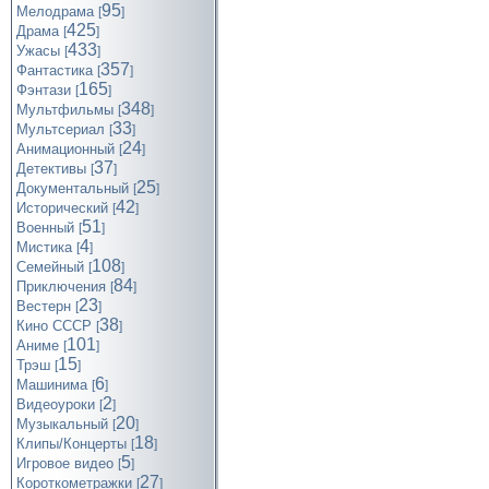
95
Мелодрама
[
]
425
Драма
[
]
433
Ужасы
[
]
357
Фантастика
[
]
165
Фэнтази
[
]
348
Мультфильмы
[
]
33
Мультсериал
[
]
24
Анимационный
[
]
37
Детективы
[
]
25
Документальный
[
]
42
Исторический
[
]
51
Военный
[
]
4
Мистика
[
]
108
Семейный
[
]
84
Приключения
[
]
23
Вестерн
[
]
38
Кино СССР
[
]
101
Аниме
[
]
15
Трэш
[
]
6
Машинима
[
]
2
Видеоуроки
[
]
20
Музыкальный
[
]
18
Клипы/Концерты
[
]
5
Игровое видео
[
]
27
Короткометражки
[
]