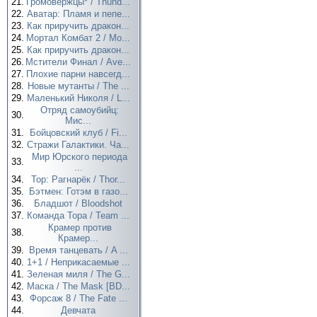
21.
Громовержцы* / Thund...
22.
Аватар: Пламя и пепе...
23.
Как приручить дракон...
24.
Мортал Комбат 2 / Mo...
25.
Как приручить дракон...
26.
Мстители Финал / Ave...
27.
Плохие парни навсегд...
28.
Новые мутанты / The ...
29.
Маленький Николя / L...
Отряд самоубийц:
30.
Мис...
31.
Бойцовский клуб / Fi...
32.
Стражи Галактики. Ча...
Мир Юрского периода
33.
...
34.
Тор: Рагнарёк / Thor...
35.
Бэтмен: Готэм в газо...
36.
Бладшот / Bloodshot
37.
Команда Тора / Team ...
Крамер против
38.
Крамер...
39.
Время танцевать / A ...
40.
1+1 / Неприкасаемые ...
41.
Зеленая миля / The G...
42.
Маска / The Mask [BD...
43.
Форсаж 8 / The Fate ...
44.
Девчата