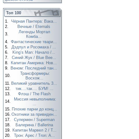
Топ 100
1.
Чёрная Пантера: Вака...
2.
Вечные / Eternals
Легенды Мортал
3.
Комба...
4.
Фантастические твари...
5.
Дэдпул и Росомаха / ...
6.
King’s Man: Начало /...
7.
Синий Жук / Blue Bee...
8.
Капитан Америка: Нов...
9.
Веном: Последний тан...
Трансформеры:
10.
Восхож...
11.
Великий уравнитель 3...
12.
тик....так.... БУМ! ...
13.
Флэш / The Flash
Миссия невыполнима:
14.
...
15.
Плохие парни до конц...
16.
Охотники за привиден...
17.
Супермен / Superman
18.
Балерина / Ballerina
19.
Капитан Марвел 2 / T...
20.
Трон: Арес / Tron: A...