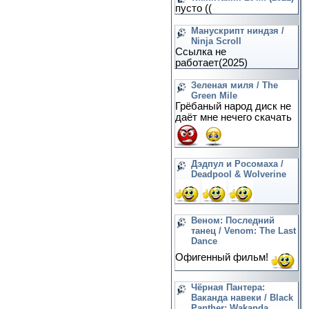
пусто ((
Манускрипт ниндзя /
Ninja Scroll
Ссылка не
работает(2025)
Зеленая миля / The
Green Mile
Грёбаный народ диск не
даёт мне нечего скачать
Дэдпул и Росомаха /
Deadpool & Wolverine
Веном: Последний
танец / Venom: The Last
Dance
Офигенный фильм!
Чёрная Пантера:
Ваканда навеки / Black
Panther: Wakanda