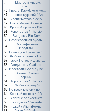
Мистер и миссис
45.
Смит...
46.
Пираты Карибского мо...
47.
Человек-муравей / An...
48.
5 сантиметров в секу...
49.
Рик и Морти (1 сезон...
50.
Крепкий орешек / Die...
51.
Король Лев / The Lio...
52.
Био-дом / Bio-Dome
53.
Разрисованная вуаль ...
Малефисента:
54.
Владычи...
55.
Волчица и Пряности 1...
56.
Любовь и танцы / Lov...
57.
Гарри Поттер и Дары ...
58.
Гладиатор / Gladiato...
59.
Властелин колец: Две...
Хатико: Самый
60.
верный...
61.
Король Лев / The Lio...
62.
Любовь и голуби
63.
Не грози южному цент...
64.
Крепкий орешек 4 / D...
65.
В погоне за счастьем...
66.
Без чувств / Sensele...
67.
Чужой / Alien (Режис...
68.
Рокки 2 / Rocky II