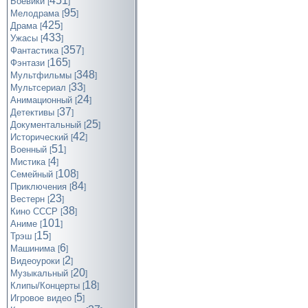
451
Боевики
[
]
95
Мелодрама
[
]
425
Драма
[
]
433
Ужасы
[
]
357
Фантастика
[
]
165
Фэнтази
[
]
348
Мультфильмы
[
]
33
Мультсериал
[
]
24
Анимационный
[
]
37
Детективы
[
]
25
Документальный
[
]
42
Исторический
[
]
51
Военный
[
]
4
Мистика
[
]
108
Семейный
[
]
84
Приключения
[
]
23
Вестерн
[
]
38
Кино СССР
[
]
101
Аниме
[
]
15
Трэш
[
]
6
Машинима
[
]
2
Видеоуроки
[
]
20
Музыкальный
[
]
18
Клипы/Концерты
[
]
5
Игровое видео
[
]