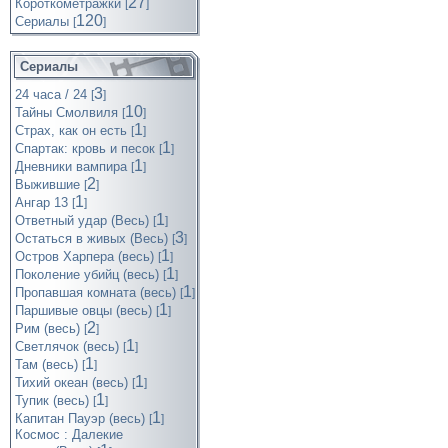
27
Короткометражки
[
]
120
Cериалы
[
]
Сериалы
3
24 часа / 24
[
]
10
Тайны Смолвиля
[
]
1
Страх, как он есть
[
]
1
Спартак: кровь и песок
[
]
1
Дневники вампира
[
]
2
Выжившие
[
]
1
Ангар 13
[
]
1
Ответный удар (Весь)
[
]
3
Остаться в живых (Весь)
[
]
1
Остров Харпера (весь)
[
]
1
Поколение убийц (весь)
[
]
1
Пропавшая комната (весь)
[
]
1
Паршивые овцы (весь)
[
]
2
Рим (весь)
[
]
1
Светлячок (весь)
[
]
1
Там (весь)
[
]
1
Тихий океан (весь)
[
]
1
Тупик (весь)
[
]
1
Капитан Пауэр (весь)
[
]
Космос : Далекие