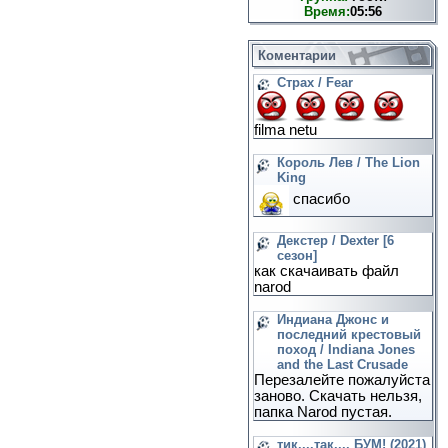
Время:
05:56
Коментарии
Страх / Fear
filma netu
Король Лев / The Lion
King
спасибо
Декстер / Dexter [6
сезон]
как скачаивать файл
narod
Индиана Джонс и
последний крестовый
поход / Indiana Jones
and the Last Crusade
Перезалейте пожалуйста
заново. Скачать нельзя,
папка Narod пустая.
тик....так.... БУМ! (2021)