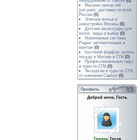
оборудование от Dekree
(0)
Магазин запчастей
just.parts: доставка по всей
России
(0)
Элитное жилье и
новостройки Москвы
(0)
Детские аксессуары для
волос: виды и выбор
(0)
Инженерные системы
Ридан: автоматизация и
монтаж
(0)
Костяной фарфор: купить
посуду в Москве и СПб
(0)
Профессиональные гиды
и туры по СПб
(0)
Экскурсии и туры по СПб
от компании Captour
(0)
Профиль
Доброй ночи, Гость
Группа:
Гости