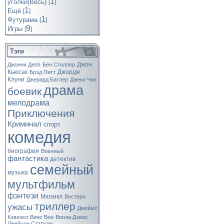
1
уголки(Весь)
[
]
1
Ещё
[
]
1
Футурама
[
]
9
Игры
[
]
Тэги
Джон
Джонни Депп
Бен Стиллер
Кьюсак
Джордж
Брэд Питт
Клуни
Джерард Батлер
Джеки Чан
драма
боевик
мелодрама
Приключения
Криминал
спорт
комедия
биография
Военный
фантастика
детектив
семейный
музыка
мультфильм
фэнтези
Мюзикл
Вестерн
триллер
ужасы
Джеймс
Кэвизел
Винс Вон
Виола Дэвис
Джейсон Стэтхэм