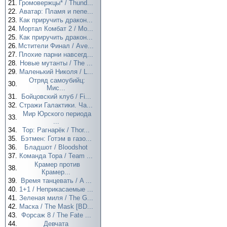
21.
Громовержцы* / Thund...
22.
Аватар: Пламя и пепе...
23.
Как приручить дракон...
24.
Мортал Комбат 2 / Mo...
25.
Как приручить дракон...
26.
Мстители Финал / Ave...
27.
Плохие парни навсегд...
28.
Новые мутанты / The ...
29.
Маленький Николя / L...
Отряд самоубийц:
30.
Мис...
31.
Бойцовский клуб / Fi...
32.
Стражи Галактики. Ча...
Мир Юрского периода
33.
...
34.
Тор: Рагнарёк / Thor...
35.
Бэтмен: Готэм в газо...
36.
Бладшот / Bloodshot
37.
Команда Тора / Team ...
Крамер против
38.
Крамер...
39.
Время танцевать / A ...
40.
1+1 / Неприкасаемые ...
41.
Зеленая миля / The G...
42.
Маска / The Mask [BD...
43.
Форсаж 8 / The Fate ...
44.
Девчата