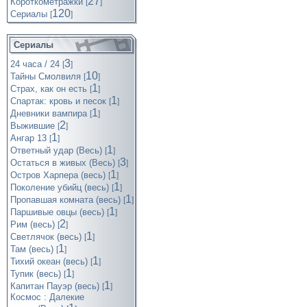
27
Короткометражки
[
]
120
Cериалы
[
]
Сериалы
3
24 часа / 24
[
]
10
Тайны Смолвиля
[
]
1
Страх, как он есть
[
]
1
Спартак: кровь и песок
[
]
1
Дневники вампира
[
]
2
Выжившие
[
]
1
Ангар 13
[
]
1
Ответный удар (Весь)
[
]
3
Остаться в живых (Весь)
[
]
1
Остров Харпера (весь)
[
]
1
Поколение убийц (весь)
[
]
1
Пропавшая комната (весь)
[
]
1
Паршивые овцы (весь)
[
]
2
Рим (весь)
[
]
1
Светлячок (весь)
[
]
1
Там (весь)
[
]
1
Тихий океан (весь)
[
]
1
Тупик (весь)
[
]
1
Капитан Пауэр (весь)
[
]
Космос : Далекие