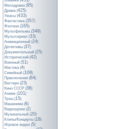
Боевики
[
]
95
Мелодрама
[
]
425
Драма
[
]
433
Ужасы
[
]
357
Фантастика
[
]
165
Фэнтази
[
]
348
Мультфильмы
[
]
33
Мультсериал
[
]
24
Анимационный
[
]
37
Детективы
[
]
25
Документальный
[
]
42
Исторический
[
]
51
Военный
[
]
4
Мистика
[
]
108
Семейный
[
]
84
Приключения
[
]
23
Вестерн
[
]
38
Кино СССР
[
]
101
Аниме
[
]
15
Трэш
[
]
6
Машинима
[
]
2
Видеоуроки
[
]
20
Музыкальный
[
]
18
Клипы/Концерты
[
]
5
Игровое видео
[
]