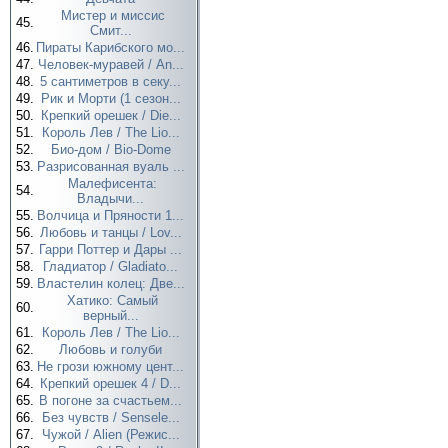
Мистер и миссис
45.
Смит...
46.
Пираты Карибского мо...
47.
Человек-муравей / An...
48.
5 сантиметров в секу...
49.
Рик и Морти (1 сезон...
50.
Крепкий орешек / Die...
51.
Король Лев / The Lio...
52.
Био-дом / Bio-Dome
53.
Разрисованная вуаль ...
Малефисента:
54.
Владычи...
55.
Волчица и Пряности 1...
56.
Любовь и танцы / Lov...
57.
Гарри Поттер и Дары ...
58.
Гладиатор / Gladiato...
59.
Властелин колец: Две...
Хатико: Самый
60.
верный...
61.
Король Лев / The Lio...
62.
Любовь и голуби
63.
Не грози южному цент...
64.
Крепкий орешек 4 / D...
65.
В погоне за счастьем...
66.
Без чувств / Sensele...
67.
Чужой / Alien (Режис...