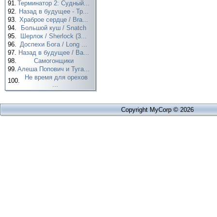
91.
Терминатор 2: Судный...
92.
Назад в будущее - Тр...
93.
Храброе сердце / Bra...
94.
Большой куш / Snatch
95.
Шерлок / Sherlock (3...
96.
Доспехи Бога / Long ...
97.
Назад в будущее / Ba...
98.
Самогонщики
99.
Алеша Попович и Туга...
Не время для орехов
100.
...
Copyright MyCorp © 2026