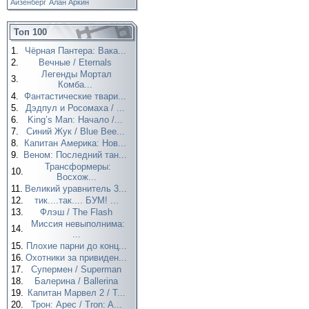
Айзенберг
Алан Аркин
Топ 100
1.
Чёрная Пантера: Вака...
2.
Вечные / Eternals
Легенды Мортал
3.
Комба...
4.
Фантастические твари...
5.
Дэдпул и Росомаха / ...
6.
King’s Man: Начало /...
7.
Синий Жук / Blue Bee...
8.
Капитан Америка: Нов...
9.
Веном: Последний тан...
Трансформеры:
10.
Восхож...
11.
Великий уравнитель 3...
12.
тик....так.... БУМ! ...
13.
Флэш / The Flash
Миссия невыполнима:
14.
...
15.
Плохие парни до конц...
16.
Охотники за привиден...
17.
Супермен / Superman
18.
Балерина / Ballerina
19.
Капитан Марвел 2 / T...
20.
Трон: Арес / Tron: A...