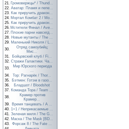
21.
Громовержцы* / Thund...
22.
Аватар: Пламя и пепе...
23.
Как приручить дракон...
24.
Мортал Комбат 2 / Mo...
25.
Как приручить дракон...
26.
Мстители Финал / Ave...
27.
Плохие парни навсегд...
28.
Новые мутанты / The ...
29.
Маленький Николя / L...
Отряд самоубийц:
30.
Мис...
31.
Бойцовский клуб / Fi...
32.
Стражи Галактики. Ча...
Мир Юрского периода
33.
...
34.
Тор: Рагнарёк / Thor...
35.
Бэтмен: Готэм в газо...
36.
Бладшот / Bloodshot
37.
Команда Тора / Team ...
Крамер против
38.
Крамер...
39.
Время танцевать / A ...
40.
1+1 / Неприкасаемые ...
41.
Зеленая миля / The G...
42.
Маска / The Mask [BD...
43.
Форсаж 8 / The Fate ...
44.
Девчата