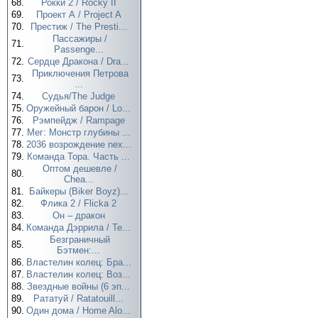
68.
Рокки 2 / Rocky II
69.
Проект А / Project A
70.
Престиж / The Presti...
Пассажиры /
71.
Passenge...
72.
Сердце Дракона / Dra...
Приключения Петрова
73.
...
74.
Судья/The Judge
75.
Оружейный барон / Lo...
76.
Рэмпейдж / Rampage
77.
Мег: Монстр глубины ...
78.
2036 возрождение nex...
79.
Команда Тора. Часть ...
Оптом дешевле /
80.
Chea...
81.
Байкеры (Biker Boyz)...
82.
Флика 2 / Flicka 2
83.
Он – дракон
84.
Команда Дэррила / Te...
Безграничный
85.
Бэтмен:...
86.
Властелин колец: Бра...
87.
Властелин колец: Воз...
88.
Звездные войны (6 эп...
89.
Рататуй / Ratatouill...
90.
Один дома / Home Alo...