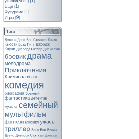
1
уголки(Весь)
[
]
1
Ещё
[
]
1
Футурама
[
]
9
Игры
[
]
Тэги
Джон
Джонни Депп
Бен Стиллер
Кьюсак
Джордж
Брэд Питт
Клуни
Джерард Батлер
Джеки Чан
драма
боевик
мелодрама
Приключения
Криминал
спорт
комедия
биография
Военный
фантастика
детектив
семейный
музыка
мультфильм
ужасы
фэнтези
Мюзикл
триллер
Винс Вон
Виола
Дэвис
Джейсон Стэтхэм
Джесси