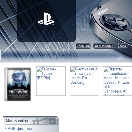
главная
регистрация
вход
Меню сайта
PSP фильмы