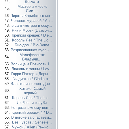
44.
Девчата
Мистер и миссис
45.
Смит...
46.
Пираты Карибского мо...
47.
Человек-муравей / An...
48.
5 сантиметров в секу...
49.
Рик и Морти (1 сезон...
50.
Крепкий орешек / Die...
51.
Король Лев / The Lio...
52.
Био-дом / Bio-Dome
53.
Разрисованная вуаль ...
Малефисента:
54.
Владычи...
55.
Волчица и Пряности 1...
56.
Любовь и танцы / Lov...
57.
Гарри Поттер и Дары ...
58.
Гладиатор / Gladiato...
59.
Властелин колец: Две...
Хатико: Самый
60.
верный...
61.
Король Лев / The Lio...
62.
Любовь и голуби
63.
Не грози южному цент...
64.
Крепкий орешек 4 / D...
65.
В погоне за счастьем...
66.
Без чувств / Sensele...
67.
Чужой / Alien (Режис...