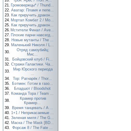
20.
Трон: Арес / Tron: A...
21.
Громовержцы* / Thund...
22.
Аватар: Пламя и пепе...
23.
Как приручить дракон...
24.
Мортал Комбат 2 / Mo...
25.
Как приручить дракон...
26.
Мстители Финал / Ave...
27.
Плохие парни навсегд...
28.
Новые мутанты / The ...
29.
Маленький Николя / L...
Отряд самоубийц:
30.
Мис...
31.
Бойцовский клуб / Fi...
32.
Стражи Галактики. Ча...
Мир Юрского периода
33.
...
34.
Тор: Рагнарёк / Thor...
35.
Бэтмен: Готэм в газо...
36.
Бладшот / Bloodshot
37.
Команда Тора / Team ...
Крамер против
38.
Крамер...
39.
Время танцевать / A ...
40.
1+1 / Неприкасаемые ...
41.
Зеленая миля / The G...
42.
Маска / The Mask [BD...
43.
Форсаж 8 / The Fate ...