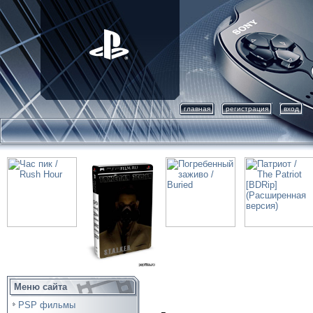
главная
регистрация
вход
Меню сайта
PSP фильмы