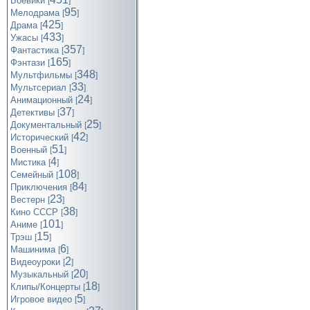
Боевики
[
]
95
Мелодрама
[
]
425
Драма
[
]
433
Ужасы
[
]
357
Фантастика
[
]
165
Фэнтази
[
]
348
Мультфильмы
[
]
33
Мультсериал
[
]
24
Анимационный
[
]
37
Детективы
[
]
25
Документальный
[
]
42
Исторический
[
]
51
Военный
[
]
4
Мистика
[
]
108
Семейный
[
]
84
Приключения
[
]
23
Вестерн
[
]
38
Кино СССР
[
]
101
Аниме
[
]
15
Трэш
[
]
6
Машинима
[
]
2
Видеоуроки
[
]
20
Музыкальный
[
]
18
Клипы/Концерты
[
]
5
Игровое видео
[
]