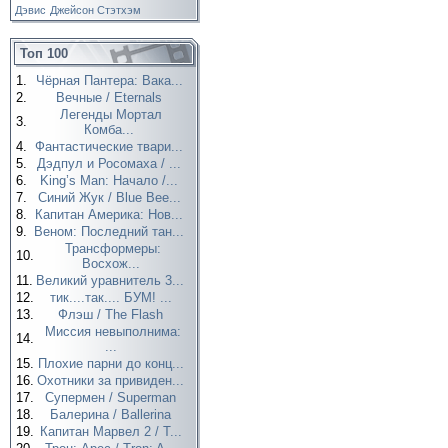
Дэвис
Джейсон Стэтхэм
Топ 100
1.
Чёрная Пантера: Вака...
2.
Вечные / Eternals
Легенды Мортал
3.
Комба...
4.
Фантастические твари...
5.
Дэдпул и Росомаха / ...
6.
King’s Man: Начало /...
7.
Синий Жук / Blue Bee...
8.
Капитан Америка: Нов...
9.
Веном: Последний тан...
Трансформеры:
10.
Восхож...
11.
Великий уравнитель 3...
12.
тик....так.... БУМ! ...
13.
Флэш / The Flash
Миссия невыполнима:
14.
...
15.
Плохие парни до конц...
16.
Охотники за привиден...
17.
Супермен / Superman
18.
Балерина / Ballerina
19.
Капитан Марвел 2 / T...