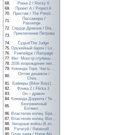
68.
Рокки 2 / Rocky II
69.
Проект А / Project A
70.
Престиж / The Presti...
Пассажиры /
71.
Passenge...
72.
Сердце Дракона / Dra...
Приключения Петрова
73.
...
74.
Судья/The Judge
75.
Оружейный барон / Lo...
76.
Рэмпейдж / Rampage
77.
Мег: Монстр глубины ...
78.
2036 возрождение nex...
79.
Команда Тора. Часть ...
Оптом дешевле /
80.
Chea...
81.
Байкеры (Biker Boyz)...
82.
Флика 2 / Flicka 2
83.
Он – дракон
84.
Команда Дэррила / Te...
Безграничный
85.
Бэтмен:...
86.
Властелин колец: Бра...
87.
Властелин колец: Воз...
88.
Звездные войны (6 эп...
89.
Рататуй / Ratatouill...
90.
Один дома / Home Alo...