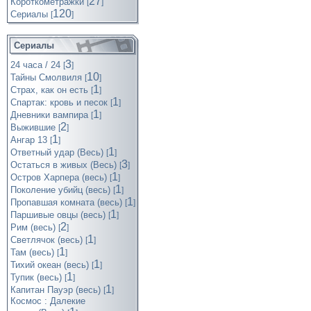
27
Короткометражки
[
]
120
Cериалы
[
]
Сериалы
3
24 часа / 24
[
]
10
Тайны Смолвиля
[
]
1
Страх, как он есть
[
]
1
Спартак: кровь и песок
[
]
1
Дневники вампира
[
]
2
Выжившие
[
]
1
Ангар 13
[
]
1
Ответный удар (Весь)
[
]
3
Остаться в живых (Весь)
[
]
1
Остров Харпера (весь)
[
]
1
Поколение убийц (весь)
[
]
1
Пропавшая комната (весь)
[
]
1
Паршивые овцы (весь)
[
]
2
Рим (весь)
[
]
1
Светлячок (весь)
[
]
1
Там (весь)
[
]
1
Тихий океан (весь)
[
]
1
Тупик (весь)
[
]
1
Капитан Пауэр (весь)
[
]
Космос : Далекие