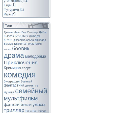
1
уголки(Весь)
[
]
1
Ещё
[
]
1
Футурама
[
]
9
Игры
[
]
Тэги
Джон
Джонни Депп
Бен Стиллер
Кьюсак
Джордж
Брэд Питт
Клуни
джессика альба
Джерард
Батлер
Джеки Чан
властелин
боевик
колец
драма
мелодрама
Приключения
Криминал
спорт
комедия
биография
Военный
фантастика
детектив
семейный
музыка
мультфильм
ужасы
фэнтези
Мюзикл
триллер
Винс Вон
Виола