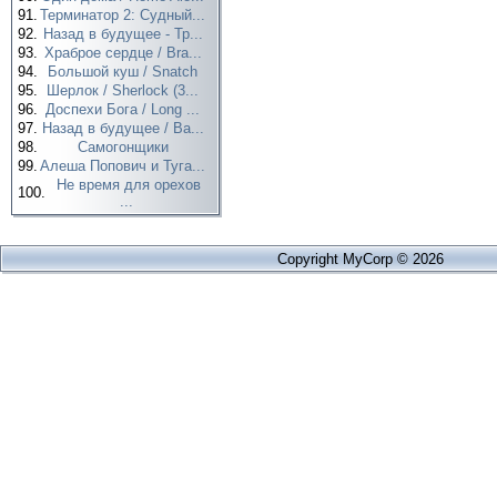
91.
Терминатор 2: Судный...
92.
Назад в будущее - Тр...
93.
Храброе сердце / Bra...
94.
Большой куш / Snatch
95.
Шерлок / Sherlock (3...
96.
Доспехи Бога / Long ...
97.
Назад в будущее / Ba...
98.
Самогонщики
99.
Алеша Попович и Туга...
Не время для орехов
100.
...
Copyright MyCorp © 2026