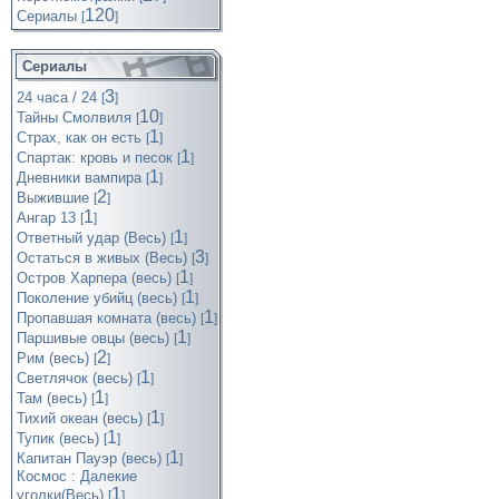
120
Cериалы
[
]
Сериалы
3
24 часа / 24
[
]
10
Тайны Смолвиля
[
]
1
Страх, как он есть
[
]
1
Спартак: кровь и песок
[
]
1
Дневники вампира
[
]
2
Выжившие
[
]
1
Ангар 13
[
]
1
Ответный удар (Весь)
[
]
3
Остаться в живых (Весь)
[
]
1
Остров Харпера (весь)
[
]
1
Поколение убийц (весь)
[
]
1
Пропавшая комната (весь)
[
]
1
Паршивые овцы (весь)
[
]
2
Рим (весь)
[
]
1
Светлячок (весь)
[
]
1
Там (весь)
[
]
1
Тихий океан (весь)
[
]
1
Тупик (весь)
[
]
1
Капитан Пауэр (весь)
[
]
Космос : Далекие
1
уголки(Весь)
[
]