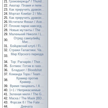
21.
Громовержцы* / Thund...
22.
Аватар: Пламя и пепе...
23.
Как приручить дракон...
24.
Мортал Комбат 2 / Mo...
25.
Как приручить дракон...
26.
Мстители Финал / Ave...
27.
Плохие парни навсегд...
28.
Новые мутанты / The ...
29.
Маленький Николя / L...
Отряд самоубийц:
30.
Мис...
31.
Бойцовский клуб / Fi...
32.
Стражи Галактики. Ча...
Мир Юрского периода
33.
...
34.
Тор: Рагнарёк / Thor...
35.
Бэтмен: Готэм в газо...
36.
Бладшот / Bloodshot
37.
Команда Тора / Team ...
Крамер против
38.
Крамер...
39.
Время танцевать / A ...
40.
1+1 / Неприкасаемые ...
41.
Зеленая миля / The G...
42.
Маска / The Mask [BD...
43.
Форсаж 8 / The Fate ...
44.
Девчата