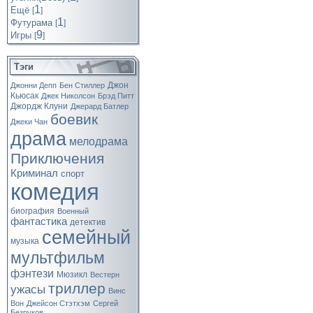
1
Ещё
[
]
1
Футурама
[
]
9
Игры
[
]
Тэги
Джон
Джонни Депп
Бен Стиллер
Кьюсак
Джек Николсон
Брэд Питт
Джордж Клуни
Джерард Батлер
боевик
Джеки Чан
драма
мелодрама
Приключения
Криминал
спорт
комедия
биография
Военный
фантастика
детектив
семейный
музыка
мультфильм
фэнтези
Мюзикл
Вестерн
триллер
ужасы
Винс
Вон
Джейсон Стэтхэм
Сергей
Безруков