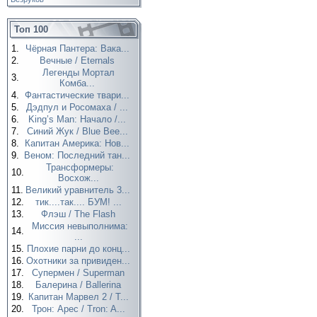
Топ 100
1.
Чёрная Пантера: Вака...
2.
Вечные / Eternals
Легенды Мортал
3.
Комба...
4.
Фантастические твари...
5.
Дэдпул и Росомаха / ...
6.
King’s Man: Начало /...
7.
Синий Жук / Blue Bee...
8.
Капитан Америка: Нов...
9.
Веном: Последний тан...
Трансформеры:
10.
Восхож...
11.
Великий уравнитель 3...
12.
тик....так.... БУМ! ...
13.
Флэш / The Flash
Миссия невыполнима:
14.
...
15.
Плохие парни до конц...
16.
Охотники за привиден...
17.
Супермен / Superman
18.
Балерина / Ballerina
19.
Капитан Марвел 2 / T...
20.
Трон: Арес / Tron: A...