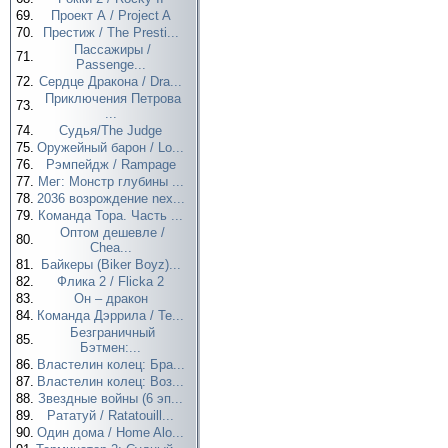
69.
Проект А / Project A
70.
Престиж / The Presti...
Пассажиры /
71.
Passenge...
72.
Сердце Дракона / Dra...
Приключения Петрова
73.
...
74.
Судья/The Judge
75.
Оружейный барон / Lo...
76.
Рэмпейдж / Rampage
77.
Мег: Монстр глубины ...
78.
2036 возрождение nex...
79.
Команда Тора. Часть ...
Оптом дешевле /
80.
Chea...
81.
Байкеры (Biker Boyz)...
82.
Флика 2 / Flicka 2
83.
Он – дракон
84.
Команда Дэррила / Te...
Безграничный
85.
Бэтмен:...
86.
Властелин колец: Бра...
87.
Властелин колец: Воз...
88.
Звездные войны (6 эп...
89.
Рататуй / Ratatouill...
90.
Один дома / Home Alo...