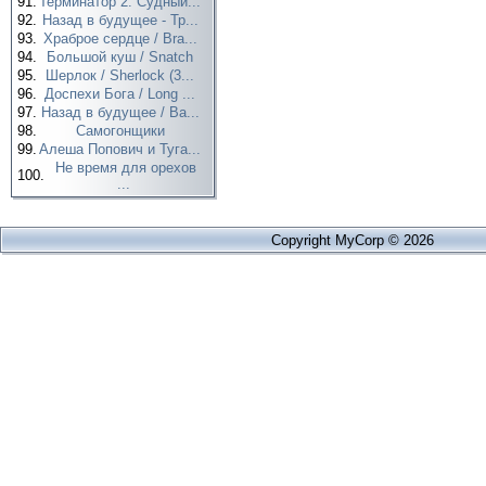
91.
Терминатор 2: Судный...
92.
Назад в будущее - Тр...
93.
Храброе сердце / Bra...
94.
Большой куш / Snatch
95.
Шерлок / Sherlock (3...
96.
Доспехи Бога / Long ...
97.
Назад в будущее / Ba...
98.
Самогонщики
99.
Алеша Попович и Туга...
Не время для орехов
100.
...
Copyright MyCorp © 2026