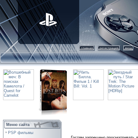
главная
регистрация
вход
Меню сайта
PSP фильмы
Гостям запрещено просматривать д