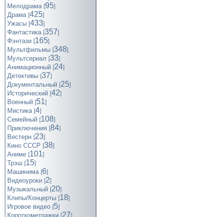
95
Мелодрама
[
]
425
Драма
[
]
433
Ужасы
[
]
357
Фантастика
[
]
165
Фэнтази
[
]
348
Мультфильмы
[
]
33
Мультсериал
[
]
24
Анимационный
[
]
37
Детективы
[
]
25
Документальный
[
]
42
Исторический
[
]
51
Военный
[
]
4
Мистика
[
]
108
Семейный
[
]
84
Приключения
[
]
23
Вестерн
[
]
38
Кино СССР
[
]
101
Аниме
[
]
15
Трэш
[
]
6
Машинима
[
]
2
Видеоуроки
[
]
20
Музыкальный
[
]
18
Клипы/Концерты
[
]
5
Игровое видео
[
]
27
Короткометражки
[
]