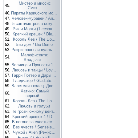
Мистер и миссис
45.
Смит...
46.
Пираты Карибского мо...
47.
Человек-муравей / An...
48.
5 сантиметров в секу...
49.
Рик и Морти (1 сезон...
50.
Крепкий орешек / Die...
51.
Король Лев / The Lio...
52.
Био-дом / Bio-Dome
53.
Разрисованная вуаль ...
Малефисента:
54.
Владычи...
55.
Волчица и Пряности 1...
56.
Любовь и танцы / Lov...
57.
Гарри Поттер и Дары ...
58.
Гладиатор / Gladiato...
59.
Властелин колец: Две...
Хатико: Самый
60.
верный...
61.
Король Лев / The Lio...
62.
Любовь и голуби
63.
Не грози южному цент...
64.
Крепкий орешек 4 / D...
65.
В погоне за счастьем...
66.
Без чувств / Sensele...
67.
Чужой / Alien (Режис...
68.
Рокки 2 / Rocky II