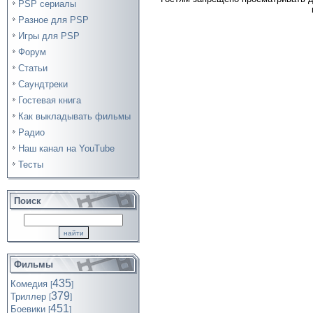
PSP сериалы
Разное для PSP
Игры для PSP
Форум
Статьи
Саундтреки
Гостевая книга
Как выкладывать фильмы
Радио
Наш канал на YouTube
Тесты
Поиск
Фильмы
435
Комедия
[
]
379
Триллер
[
]
451
Боевики
[
]