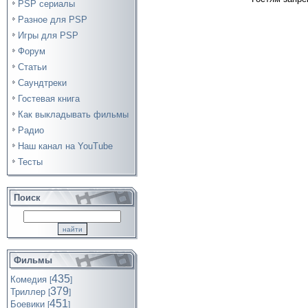
PSP сериалы
Разное для PSP
Игры для PSP
Форум
Статьи
Саундтреки
Гостевая книга
Как выкладывать фильмы
Радио
Наш канал на YouTube
Тесты
Поиск
Фильмы
435
Комедия
[
]
379
Триллер
[
]
451
Боевики
[
]