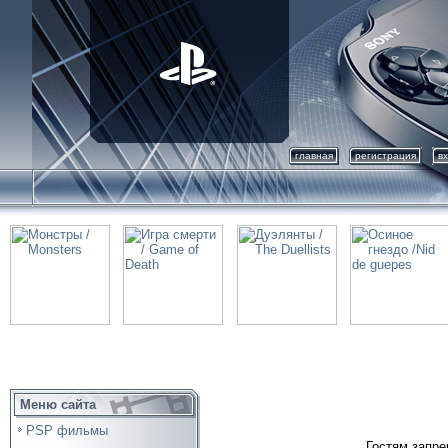
главная
регистрация
в
Меню сайта
PSP фильмы
Гостям запре