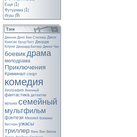
1
Ещё
[
]
1
Футурама
[
]
9
Игры
[
]
Тэги
Джон
Джонни Депп
Бен Стиллер
Кьюсак
Джордж
Брэд Питт
Клуни
Джерард Батлер
Джеки Чан
драма
боевик
мелодрама
Приключения
Криминал
спорт
комедия
биография
Военный
фантастика
детектив
семейный
музыка
мультфильм
фэнтези
Мюзикл
Боевики
ужасы
Вестерн
триллер
Винс Вон
Виола