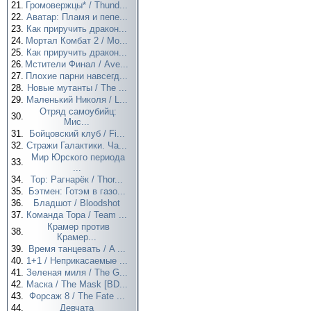
21.
Громовержцы* / Thund...
22.
Аватар: Пламя и пепе...
23.
Как приручить дракон...
24.
Мортал Комбат 2 / Mo...
25.
Как приручить дракон...
26.
Мстители Финал / Ave...
27.
Плохие парни навсегд...
28.
Новые мутанты / The ...
29.
Маленький Николя / L...
Отряд самоубийц:
30.
Мис...
31.
Бойцовский клуб / Fi...
32.
Стражи Галактики. Ча...
Мир Юрского периода
33.
...
34.
Тор: Рагнарёк / Thor...
35.
Бэтмен: Готэм в газо...
36.
Бладшот / Bloodshot
37.
Команда Тора / Team ...
Крамер против
38.
Крамер...
39.
Время танцевать / A ...
40.
1+1 / Неприкасаемые ...
41.
Зеленая миля / The G...
42.
Маска / The Mask [BD...
43.
Форсаж 8 / The Fate ...
44.
Девчата