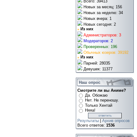
Всего: 39413
Новых за месяц: 156
Новых за неделю: 34
Новых вчера: 1
Новых сегодня: 2
»
Из них
Администраторов: 3
Модераторов: 2
Проверенных: 196
Обычных юзеров: 39192
»
Из них
Парней: 28035
Девушек: 11377
Наш опрос
Смотрите ли вы Аниме?
Да. Обожаю
Нет. Не переношу.
Только Хентай
Няяа!
Результаты
|
Архив опросов
Всего ответов:
1536