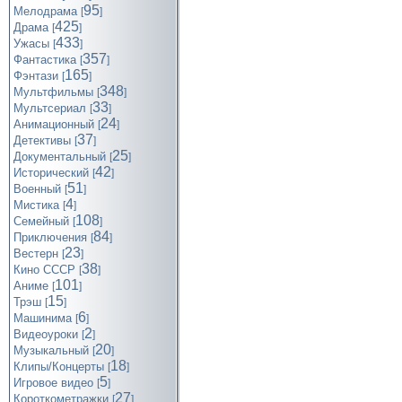
95
Мелодрама
[
]
425
Драма
[
]
433
Ужасы
[
]
357
Фантастика
[
]
165
Фэнтази
[
]
348
Мультфильмы
[
]
33
Мультсериал
[
]
24
Анимационный
[
]
37
Детективы
[
]
25
Документальный
[
]
42
Исторический
[
]
51
Военный
[
]
4
Мистика
[
]
108
Семейный
[
]
84
Приключения
[
]
23
Вестерн
[
]
38
Кино СССР
[
]
101
Аниме
[
]
15
Трэш
[
]
6
Машинима
[
]
2
Видеоуроки
[
]
20
Музыкальный
[
]
18
Клипы/Концерты
[
]
5
Игровое видео
[
]
27
Короткометражки
[
]