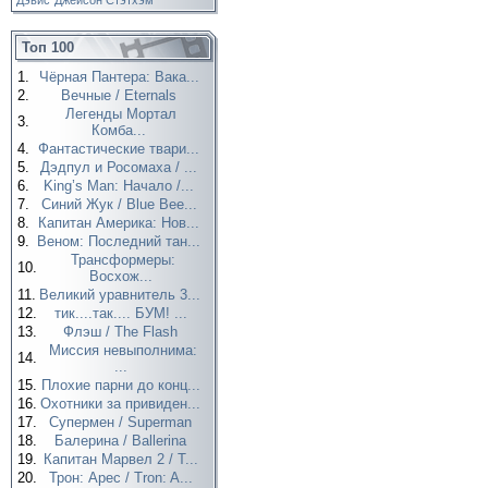
Дэвис
Джейсон Стэтхэм
Топ 100
1.
Чёрная Пантера: Вака...
2.
Вечные / Eternals
Легенды Мортал
3.
Комба...
4.
Фантастические твари...
5.
Дэдпул и Росомаха / ...
6.
King’s Man: Начало /...
7.
Синий Жук / Blue Bee...
8.
Капитан Америка: Нов...
9.
Веном: Последний тан...
Трансформеры:
10.
Восхож...
11.
Великий уравнитель 3...
12.
тик....так.... БУМ! ...
13.
Флэш / The Flash
Миссия невыполнима:
14.
...
15.
Плохие парни до конц...
16.
Охотники за привиден...
17.
Супермен / Superman
18.
Балерина / Ballerina
19.
Капитан Марвел 2 / T...
20.
Трон: Арес / Tron: A...