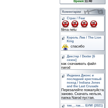
Время:
11:40
Коментарии
Страх / Fear
filma netu
Король Лев / The Lion
King
спасибо
Декстер / Dexter [6
сезон]
как скачаивать файл
narod
Индиана Джонс и
последний крестовый
поход / Indiana Jones
and the Last Crusade
Перезалейте пожалуйста
заново. Скачать нельзя,
папка Narod пустая.
тик....так.... БУМ! (2021)