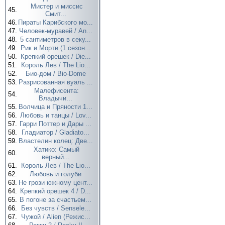
Мистер и миссис
45.
Смит...
46.
Пираты Карибского мо...
47.
Человек-муравей / An...
48.
5 сантиметров в секу...
49.
Рик и Морти (1 сезон...
50.
Крепкий орешек / Die...
51.
Король Лев / The Lio...
52.
Био-дом / Bio-Dome
53.
Разрисованная вуаль ...
Малефисента:
54.
Владычи...
55.
Волчица и Пряности 1...
56.
Любовь и танцы / Lov...
57.
Гарри Поттер и Дары ...
58.
Гладиатор / Gladiato...
59.
Властелин колец: Две...
Хатико: Самый
60.
верный...
61.
Король Лев / The Lio...
62.
Любовь и голуби
63.
Не грози южному цент...
64.
Крепкий орешек 4 / D...
65.
В погоне за счастьем...
66.
Без чувств / Sensele...
67.
Чужой / Alien (Режис...