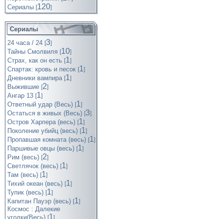
120
Cериалы
[
]
Сериалы
3
24 часа / 24
[
]
10
Тайны Смолвиля
[
]
1
Страх, как он есть
[
]
1
Спартак: кровь и песок
[
]
1
Дневники вампира
[
]
2
Выжившие
[
]
1
Ангар 13
[
]
1
Ответный удар (Весь)
[
]
3
Остаться в живых (Весь)
[
]
1
Остров Харпера (весь)
[
]
1
Поколение убийц (весь)
[
]
1
Пропавшая комната (весь)
[
]
1
Паршивые овцы (весь)
[
]
2
Рим (весь)
[
]
1
Светлячок (весь)
[
]
1
Там (весь)
[
]
1
Тихий океан (весь)
[
]
1
Тупик (весь)
[
]
1
Капитан Пауэр (весь)
[
]
Космос : Далекие
1
уголки(Весь)
[
]