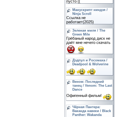
пусто ((
Манускрипт ниндзя /
Ninja Scroll
Ссылка не
работает(2025)
Зеленая миля / The
Green Mile
Грёбаный народ диск не
даёт мне нечего скачать
Дэдпул и Росомаха /
Deadpool & Wolverine
Веном: Последний
танец / Venom: The Last
Dance
Офигенный фильм!
Чёрная Пантера:
Ваканда навеки / Black
Panther: Wakanda