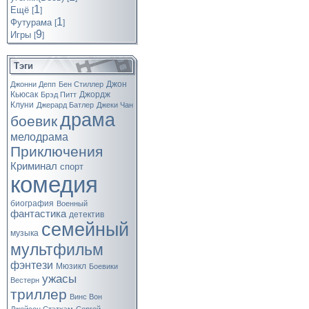
1
Ещё
[
]
1
Футурама
[
]
9
Игры
[
]
Тэги
Джон
Джонни Депп
Бен Стиллер
Кьюсак
Джордж
Брэд Питт
Клуни
Джерард Батлер
Джеки Чан
драма
боевик
мелодрама
Приключения
Криминал
спорт
комедия
биография
Военный
фантастика
детектив
семейный
музыка
мультфильм
фэнтези
Мюзикл
Боевики
ужасы
Вестерн
триллер
Винс Вон