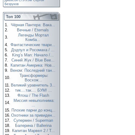
Джейсон Стэтхэм
Сергей
Безруков
Топ 100
1.
Чёрная Пантера: Вака...
2.
Вечные / Eternals
Легенды Мортал
3.
Комба...
4.
Фантастические твари...
5.
Дэдпул и Росомаха / ...
6.
King’s Man: Начало /...
7.
Синий Жук / Blue Bee...
8.
Капитан Америка: Нов...
9.
Веном: Последний тан...
Трансформеры:
10.
Восхож...
11.
Великий уравнитель 3...
12.
тик....так.... БУМ! ...
13.
Флэш / The Flash
Миссия невыполнима:
14.
...
15.
Плохие парни до конц...
16.
Охотники за привиден...
17.
Супермен / Superman
18.
Балерина / Ballerina
19.
Капитан Марвел 2 / T...