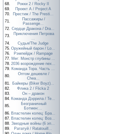
68.
Рокки 2 / Rocky II
69.
Проект А / Project A
70.
Престиж / The Presti...
Пассажиры /
71.
Passenge...
72.
Сердце Дракона / Dra...
Приключения Петрова
73.
...
74.
Судья/The Judge
75.
Оружейный барон / Lo...
76.
Рэмпейдж / Rampage
77.
Мег: Монстр глубины ...
78.
2036 возрождение nex...
79.
Команда Тора. Часть ...
Оптом дешевле /
80.
Chea...
81.
Байкеры (Biker Boyz)...
82.
Флика 2 / Flicka 2
83.
Он – дракон
84.
Команда Дэррила / Te...
Безграничный
85.
Бэтмен:...
86.
Властелин колец: Бра...
87.
Властелин колец: Воз...
88.
Звездные войны (6 эп...
89.
Рататуй / Ratatouill...
90.
Один дома / Home Alo...