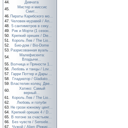
44.
Девчата
Мистер и миссис
45.
Смит...
46.
Пираты Карибского мо...
47.
Человек-муравей / An...
48.
5 сантиметров в секу...
49.
Рик и Морти (1 сезон...
50.
Крепкий орешек / Die...
51.
Король Лев / The Lio...
52.
Био-дом / Bio-Dome
53.
Разрисованная вуаль ...
Малефисента:
54.
Владычи...
55.
Волчица и Пряности 1...
56.
Любовь и танцы / Lov...
57.
Гарри Поттер и Дары ...
58.
Гладиатор / Gladiato...
59.
Властелин колец: Две...
Хатико: Самый
60.
верный...
61.
Король Лев / The Lio...
62.
Любовь и голуби
63.
Не грози южному цент...
64.
Крепкий орешек 4 / D...
65.
В погоне за счастьем...
66.
Без чувств / Sensele...
67.
Чужой / Alien (Режис...