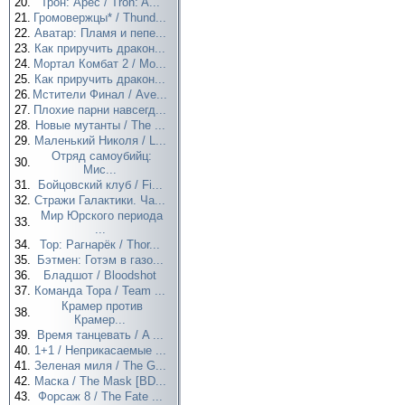
20.
Трон: Арес / Tron: A...
21.
Громовержцы* / Thund...
22.
Аватар: Пламя и пепе...
23.
Как приручить дракон...
24.
Мортал Комбат 2 / Mo...
25.
Как приручить дракон...
26.
Мстители Финал / Ave...
27.
Плохие парни навсегд...
28.
Новые мутанты / The ...
29.
Маленький Николя / L...
Отряд самоубийц:
30.
Мис...
31.
Бойцовский клуб / Fi...
32.
Стражи Галактики. Ча...
Мир Юрского периода
33.
...
34.
Тор: Рагнарёк / Thor...
35.
Бэтмен: Готэм в газо...
36.
Бладшот / Bloodshot
37.
Команда Тора / Team ...
Крамер против
38.
Крамер...
39.
Время танцевать / A ...
40.
1+1 / Неприкасаемые ...
41.
Зеленая миля / The G...
42.
Маска / The Mask [BD...
43.
Форсаж 8 / The Fate ...