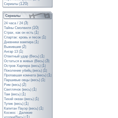
120
Cериалы
[
]
Сериалы
3
24 часа / 24
[
]
10
Тайны Смолвиля
[
]
1
Страх, как он есть
[
]
1
Спартак: кровь и песок
[
]
1
Дневники вампира
[
]
2
Выжившие
[
]
1
Ангар 13
[
]
1
Ответный удар (Весь)
[
]
3
Остаться в живых (Весь)
[
]
1
Остров Харпера (весь)
[
]
1
Поколение убийц (весь)
[
]
1
Пропавшая комната (весь)
[
]
1
Паршивые овцы (весь)
[
]
2
Рим (весь)
[
]
1
Светлячок (весь)
[
]
1
Там (весь)
[
]
1
Тихий океан (весь)
[
]
1
Тупик (весь)
[
]
1
Капитан Пауэр (весь)
[
]
Космос : Далекие
1
уголки(Весь)
[
]