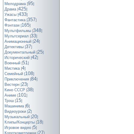
95
Мелодрама
[
]
425
Драма
[
]
433
Ужасы
[
]
357
Фантастика
[
]
165
Фэнтази
[
]
348
Мультфильмы
[
]
33
Мультсериал
[
]
24
Анимационный
[
]
37
Детективы
[
]
25
Документальный
[
]
42
Исторический
[
]
51
Военный
[
]
4
Мистика
[
]
108
Семейный
[
]
84
Приключения
[
]
23
Вестерн
[
]
38
Кино СССР
[
]
101
Аниме
[
]
15
Трэш
[
]
6
Машинима
[
]
2
Видеоуроки
[
]
20
Музыкальный
[
]
18
Клипы/Концерты
[
]
5
Игровое видео
[
]
27
Короткометражки
[
]