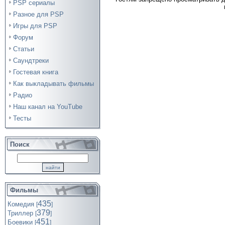
PSP сериалы
Разное для PSP
Игры для PSP
Форум
Статьи
Саундтреки
Гостевая книга
Как выкладывать фильмы
Радио
Наш канал на YouTube
Тесты
Поиск
Фильмы
435
Комедия
[
]
379
Триллер
[
]
451
Боевики
[
]