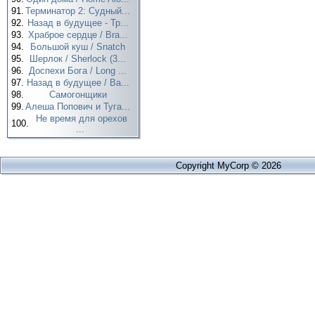
91.
Терминатор 2: Судный...
92.
Назад в будущее - Тр...
93.
Храброе сердце / Bra...
94.
Большой куш / Snatch
95.
Шерлок / Sherlock (3...
96.
Доспехи Бога / Long ...
97.
Назад в будущее / Ba...
98.
Самогонщики
99.
Алеша Попович и Туга...
Не время для орехов
100.
...
Copyright MyCorp © 2026