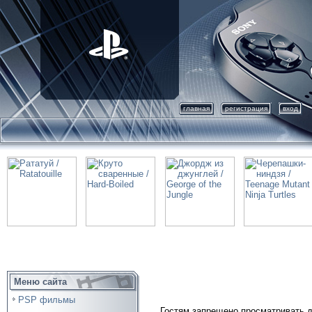
главная
регистрация
вход
Меню сайта
PSP фильмы
Гостям запрещено просматривать д