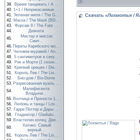
(3)
39.
Время танцевать / A ...
40.
1+1 / Неприкасаемые ...
41.
Зеленая миля / The G...
Скачать
«Лохмотья / R
42.
Маска / The Mask [BD...
43.
Форсаж 8 / The Fate ...
44.
Девчата
Мистер и миссис
45.
Смит...
46.
Пираты Карибского мо...
47.
Человек-муравей / An...
48.
5 сантиметров в секу...
49.
Рик и Морти (1 сезон...
50.
Крепкий орешек / Die...
51.
Король Лев / The Lio...
52.
Био-дом / Bio-Dome
53.
Разрисованная вуаль ...
Малефисента:
54.
Владычи...
55.
Волчица и Пряности 1...
56.
Любовь и танцы / Lov...
57.
Гарри Поттер и Дары ...
58.
Гладиатор / Gladiato...
59.
Властелин колец: Две...
Хатико: Самый
60.
верный...
61.
Король Лев / The Lio...