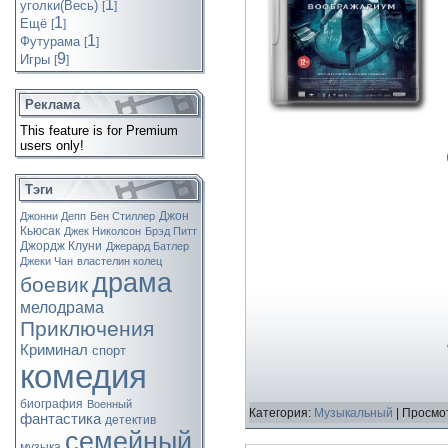
1
уголки(Весь)
[
]
1
Ещё
[
]
1
Футурама
[
]
9
Игры
[
]
Реклама
This feature is for Premium
users only!
Тэги
Джон
Джонни Депп
Бен Стиллер
Кьюсак
Джек Николсон
Брэд Питт
Джордж Клуни
Джерард Батлер
Джеки Чан
властелин колец
драма
боевик
мелодрама
Приключения
Криминал
спорт
комедия
биография
Военный
Категория:
Музыкальный
| Просмот
фантастика
детектив
семейный
музыка