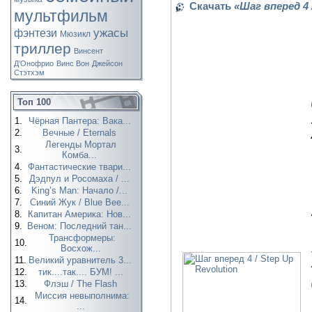
Скачать
«Шаг вперед 4 
мультфильм
ужасы
фэнтези
Мюзикл
триллер
Винсент
Д’Онофрио
Винс Вон
Джейсон
Стэтхэм
Топ 100
1.
Чёрная Пантера: Вака...
2.
Вечные / Eternals
Легенды Мортал
3.
Комба...
4.
Фантастические твари...
5.
Дэдпул и Росомаха / ...
6.
King’s Man: Начало /...
7.
Синий Жук / Blue Bee...
8.
Капитан Америка: Нов...
9.
Веном: Последний тан...
Трансформеры:
10.
Восхож...
11.
Великий уравнитель 3...
12.
тик....так.... БУМ! ...
13.
Флэш / The Flash
Миссия невыполнима:
14.
...