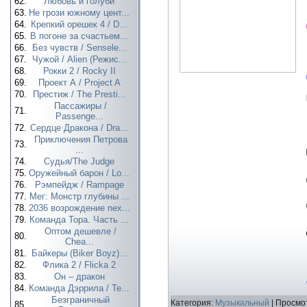
62.
Любовь и голуби
63.
Не грози южному цент...
64.
Крепкий орешек 4 / D...
65.
В погоне за счастьем...
66.
Без чувств / Sensele...
67.
Чужой / Alien (Режис...
68.
Рокки 2 / Rocky II
69.
Проект А / Project A
70.
Престиж / The Presti...
Пассажиры /
71.
Passenge...
72.
Сердце Дракона / Dra...
Приключения Петрова
73.
...
74.
Судья/The Judge
75.
Оружейный барон / Lo...
76.
Рэмпейдж / Rampage
77.
Мег: Монстр глубины ...
78.
2036 возрождение nex...
79.
Команда Тора. Часть ...
Оптом дешевле /
80.
Chea...
81.
Байкеры (Biker Boyz)...
82.
Флика 2 / Flicka 2
83.
Он – дракон
84.
Команда Дэррила / Te...
Безграничный
Категория:
Музыкальный
| Просмот
85.