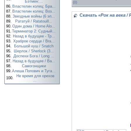
Бэтмен:...
(0)
86.
Властелин колец: Бра...
87.
Властелин колец: Воз...
Скачать
«Рок на века / 
88.
Звездные войны (6 эп...
89.
Рататуй / Ratatouill...
90.
Один дома / Home Alo...
91.
Терминатор 2: Судный...
92.
Назад в будущее - Тр...
93.
Храброе сердце / Bra...
94.
Большой куш / Snatch
95.
Шерлок / Sherlock (3...
96.
Доспехи Бога / Long ...
97.
Назад в будущее / Ba...
98.
Самогонщики
99.
Алеша Попович и Туга...
Не время для орехов
100.
...