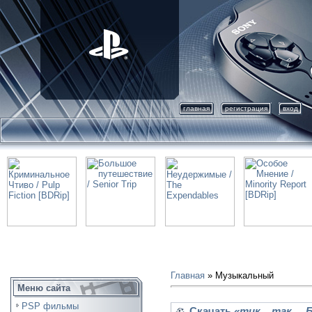
главная
регистрация
вход
Главная
»
Музыкальный
Меню сайта
PSP фильмы
Скачать
«тик....так.... 