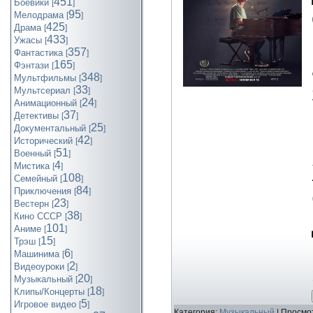
451
Боевики
[
]
95
Мелодрама
[
]
425
Драма
[
]
433
Ужасы
[
]
357
Фантастика
[
]
165
Фэнтази
[
]
348
Мультфильмы
[
]
33
Мультсериал
[
]
24
Анимационный
[
]
37
Детективы
[
]
25
Документальный
[
]
42
Исторический
[
]
51
Военный
[
]
4
Мистика
[
]
108
Семейный
[
]
84
Приключения
[
]
23
Вестерн
[
]
38
Кино СССР
[
]
101
Аниме
[
]
15
Трэш
[
]
6
Машинима
[
]
2
Видеоуроки
[
]
20
Музыкальный
[
]
18
Клипы/Концерты
[
]
5
Игровое видео
[
]
Категория:
Музыкальный
| Просмот