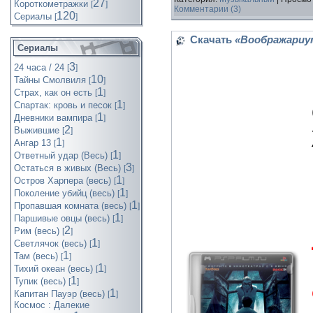
27
Короткометражки
[
]
Комментарии (3)
120
Cериалы
[
]
Скачать
«Воображариум
Сериалы
3
24 часа / 24
[
]
10
Тайны Смолвиля
[
]
1
Страх, как он есть
[
]
1
Спартак: кровь и песок
[
]
1
Дневники вампира
[
]
2
Выжившие
[
]
1
Ангар 13
[
]
1
Ответный удар (Весь)
[
]
3
Остаться в живых (Весь)
[
]
1
Остров Харпера (весь)
[
]
1
Поколение убийц (весь)
[
]
1
Пропавшая комната (весь)
[
]
1
Паршивые овцы (весь)
[
]
2
Рим (весь)
[
]
1
Светлячок (весь)
[
]
1
Там (весь)
[
]
1
Тихий океан (весь)
[
]
1
Тупик (весь)
[
]
1
Капитан Пауэр (весь)
[
]
Космос : Далекие