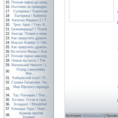
15.
Плохие парни до конц...
16.
Охотники за привиден...
17.
Супермен / Superman
18.
Балерина / Ballerina
19.
Капитан Марвел 2 / T...
20.
Трон: Арес / Tron: A...
21.
Громовержцы* / Thund...
22.
Аватар: Пламя и пепе...
23.
Как приручить дракон...
24.
Мортал Комбат 2 / Mo...
25.
Как приручить дракон...
26.
Мстители Финал / Ave...
27.
Плохие парни навсегд...
28.
Новые мутанты / The ...
29.
Маленький Николя / L...
Отряд самоубийц:
30.
Мис...
31.
Бойцовский клуб / Fi...
32.
Стражи Галактики. Ча...
Мир Юрского периода
33.
...
34.
Тор: Рагнарёк / Thor...
35.
Бэтмен: Готэм в газо...
36.
Бладшот / Bloodshot
37.
Команда Тора / Team ...
Крамер против
38.
Категория:
Музыкальный
| Просмот
Крамер...