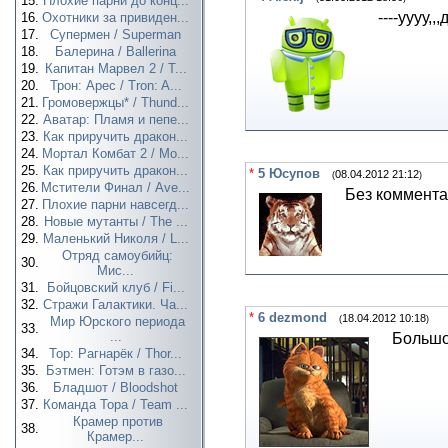
15.
Плохие парни до конц...
----уууу,,
16.
Охотники за привиден...
17.
Супермен / Superman
18.
Балерина / Ballerina
19.
Капитан Марвел 2 / T...
20.
Трон: Арес / Tron: A...
21.
Громовержцы* / Thund...
22.
Аватар: Пламя и пепе...
23.
Как приручить дракон...
24.
Мортал Комбат 2 / Mo...
25.
Как приручить дракон...
*
5
Юсупов
08.04.2012 21:12
(
)
26.
Мстители Финал / Ave...
Без коммент
27.
Плохие парни навсегд...
28.
Новые мутанты / The ...
29.
Маленький Николя / L...
Отряд самоубийц:
30.
Мис...
31.
Бойцовский клуб / Fi...
32.
Стражи Галактики. Ча...
*
6
dezmond
18.04.2012 10:18
Мир Юрского периода
(
)
33.
...
Большое
34.
Тор: Рагнарёк / Thor...
35.
Бэтмен: Готэм в газо...
36.
Бладшот / Bloodshot
37.
Команда Тора / Team ...
Крамер против
38.
Крамер...