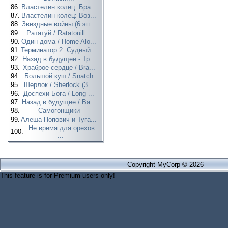
86.
Властелин колец: Бра...
87.
Властелин колец: Воз...
88.
Звездные войны (6 эп...
89.
Рататуй / Ratatouill...
90.
Один дома / Home Alo...
91.
Терминатор 2: Судный...
92.
Назад в будущее - Тр...
93.
Храброе сердце / Bra...
94.
Большой куш / Snatch
95.
Шерлок / Sherlock (3...
96.
Доспехи Бога / Long ...
97.
Назад в будущее / Ba...
98.
Самогонщики
99.
Алеша Попович и Туга...
Не время для орехов
100.
...
Copyright MyCorp © 2026
This feature is for Premium users only!