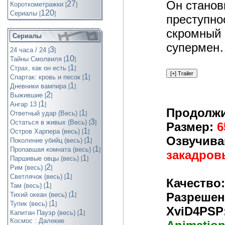
Он станов
27
Короткометражки
[
]
120
Cериалы
[
]
преступно
скромный 
Сериалы
супермен
3
24 часа / 24
[
]
10
Тайны Смолвиля
[
]
1
Страх, как он есть
[
]
1
Спартак: кровь и песок
[
]
1
Дневники вампира
[
]
2
Выжившие
[
]
1
Ангар 13
[
]
Продолжи
1
Ответный удар (Весь)
[
]
3
Остаться в живых (Весь)
[
]
Размер:
6
1
Остров Харпера (весь)
[
]
Озвучива
1
Поколение убийц (весь)
[
]
1
Пропавшая комната (весь)
[
]
закадровы
1
Паршивые овцы (весь)
[
]
2
Рим (весь)
[
]
1
Светлячок (весь)
[
]
Качество:
1
Там (весь)
[
]
1
Разрешен
Тихий океан (весь)
[
]
1
Тупик (весь)
[
]
XviD4PSP
1
Капитан Пауэр (весь)
[
]
Космос : Далекие