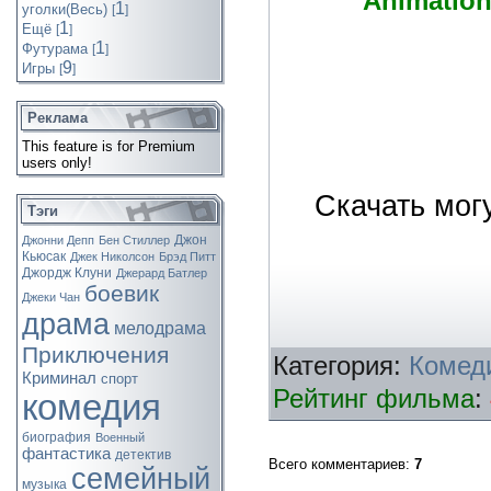
Animation,
1
уголки(Весь)
[
]
1
Ещё
[
]
1
Футурама
[
]
9
Игры
[
]
Реклама
This feature is for Premium
users only!
Скачать мог
Тэги
Джон
Джонни Депп
Бен Стиллер
Кьюсак
Джек Николсон
Брэд Питт
Джордж Клуни
Джерард Батлер
боевик
Джеки Чан
драма
мелодрама
Приключения
Категория:
Комед
Криминал
спорт
Рейтинг фильма
:
комедия
биография
Военный
фантастика
детектив
Всего комментариев
:
7
семейный
музыка