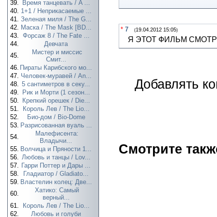
39.
Время танцевать / A ...
40.
1+1 / Неприкасаемые ...
41.
Зеленая миля / The G...
42.
Маска / The Mask [BD...
*
7
19.04.2012 15:05
(
)
43.
Форсаж 8 / The Fate ...
Я ЭТОТ ФИЛЬМ СМОТР
44.
Девчата
Мистер и миссис
45.
Смит...
46.
Пираты Карибского мо...
47.
Человек-муравей / An...
Добавлять ко
48.
5 сантиметров в секу...
49.
Рик и Морти (1 сезон...
50.
Крепкий орешек / Die...
51.
Король Лев / The Lio...
52.
Био-дом / Bio-Dome
53.
Разрисованная вуаль ...
Малефисента:
54.
Владычи...
Смотрите такж
55.
Волчица и Пряности 1...
56.
Любовь и танцы / Lov...
57.
Гарри Поттер и Дары ...
58.
Гладиатор / Gladiato...
59.
Властелин колец: Две...
Хатико: Самый
60.
верный...
61.
Король Лев / The Lio...
62.
Любовь и голуби