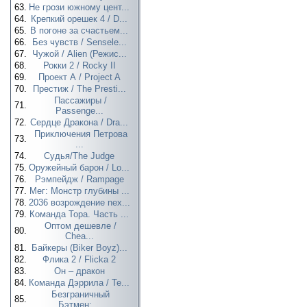
63.
Не грози южному цент...
64.
Крепкий орешек 4 / D...
65.
В погоне за счастьем...
66.
Без чувств / Sensele...
67.
Чужой / Alien (Режис...
68.
Рокки 2 / Rocky II
69.
Проект А / Project A
70.
Престиж / The Presti...
Пассажиры /
71.
Passenge...
72.
Сердце Дракона / Dra...
Приключения Петрова
73.
...
74.
Судья/The Judge
75.
Оружейный барон / Lo...
76.
Рэмпейдж / Rampage
77.
Мег: Монстр глубины ...
78.
2036 возрождение nex...
79.
Команда Тора. Часть ...
Оптом дешевле /
80.
Chea...
81.
Байкеры (Biker Boyz)...
82.
Флика 2 / Flicka 2
83.
Он – дракон
84.
Команда Дэррила / Te...
Безграничный
85.
Бэтмен:...