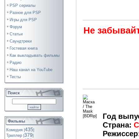
PSP сериалы
Разное для PSP
____________
Игры для PSP
Форум
Не забывайт
Статьи
Саундтреки
Гостевая книга
Как выкладывать фильмы
Радио
Наш канал на YouTube
Тесты
____________
Поиск
Год выпу
Фильмы
Страна:
435
Комедия
[
]
Режиссер
379
Триллер
[
]