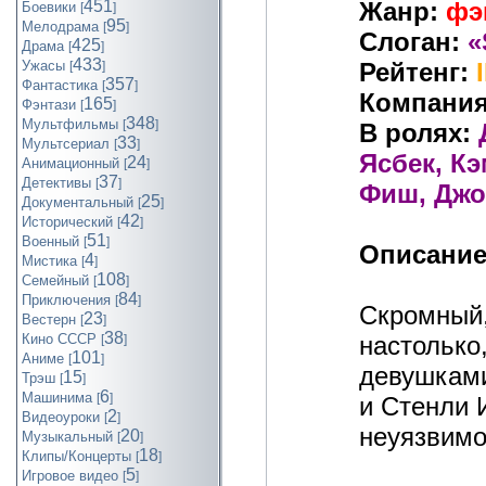
Жанр:
фэ
451
Боевики
[
]
95
Мелодрама
[
]
Слоган:
«
425
Драма
[
]
433
Рейтенг:
Ужасы
[
]
357
Фантастика
[
]
Компания
165
Фэнтази
[
]
348
Мультфильмы
[
]
В ролях:
33
Мультсериал
[
]
Ясбек, Кэ
24
Анимационный
[
]
37
Детективы
[
]
Фиш, Джо
25
Документальный
[
]
42
Исторический
[
]
51
Военный
[
]
Описание
4
Мистика
[
]
108
Семейный
[
]
84
Приключения
[
]
Скромный,
23
Вестерн
[
]
38
настолько
Кино СССР
[
]
101
Аниме
[
]
девушками
15
Трэш
[
]
6
Машинима
[
]
и Стенли 
2
Видеоуроки
[
]
неуязвимо
20
Музыкальный
[
]
18
Клипы/Концерты
[
]
5
Игровое видео
[
]