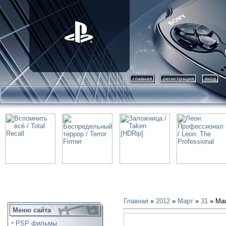
главная
регистрация
вход
Главная
»
2012
»
Март
»
31
» Мас
Меню сайта
PSP фильмы