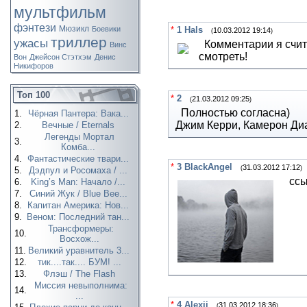
мультфильм
фэнтези
Мюзикл
Боевики
*
1
Hals
10.03.2012 19:14
(
)
триллер
ужасы
Комментарии я счит
Винс
смотреть!
Вон
Джейсон Стэтхэм
Денис
Никифоров
Топ 100
*
2
21.03.2012 09:25
(
)
Полностью согласна)
1.
Чёрная Пантера: Вака...
Джим Керри, Камерон Диа
2.
Вечные / Eternals
Легенды Мортал
3.
Комба...
4.
Фантастические твари...
*
3
BlackAngel
31.03.2012 17:12
(
)
5.
Дэдпул и Росомаха / ...
ссы
6.
King’s Man: Начало /...
7.
Синий Жук / Blue Bee...
8.
Капитан Америка: Нов...
9.
Веном: Последний тан...
Трансформеры:
10.
Восхож...
11.
Великий уравнитель 3...
12.
тик....так.... БУМ! ...
13.
Флэш / The Flash
Миссия невыполнима:
14.
...
*
4
Alexij
31.03.2012 18:36
(
)