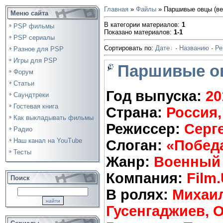
Главная
»
Файлы
» Паршивые овцы (ве
Меню сайта
В категории материалов
:
1
PSP фильмы
Показано материалов
:
1-1
PSP сериалы
Сортировать по
:
Дате
·
Названию
·
Ре
Разное для PSP
Игры для PSP
Паршивые ов
Форум
Статьи
Год выпуска:
20
Саундтреки
Гостевая книга
Страна:
Россия,
Как выкладывать фильмы
Режиссер:
Серг
Радио
Наш канал на YouTube
Слоган:
«Победа
Тесты
Жанр:
Военный
Компания:
Film
Поиск
В ролях:
Михаил
Гусенгаджиев, 