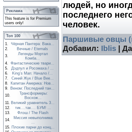
людей, но иног
Реклама
последнего него
This feature is for Premium
человек.
users only!
Топ 100
Паршивые овцы (
1.
Чёрная Пантера: Вака...
Добавил:
Iblis
| Д
2.
Вечные / Eternals
Легенды Мортал
3.
Комба...
4.
Фантастические твари...
5.
Дэдпул и Росомаха / ...
6.
King’s Man: Начало /...
7.
Синий Жук / Blue Bee...
8.
Капитан Америка: Нов...
9.
Веном: Последний тан...
Трансформеры:
10.
Восхож...
11.
Великий уравнитель 3...
12.
тик....так.... БУМ! ...
13.
Флэш / The Flash
Миссия невыполнима:
14.
...
15.
Плохие парни до конц...