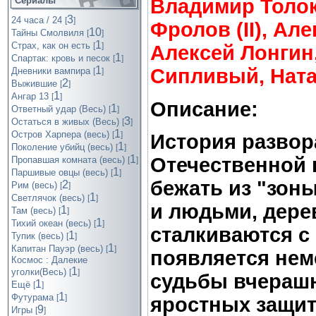
Сериалы
Владимир Толок
3
24 часа / 24
[
]
Фролов (II), Ал
10
Тайны Смолвиля
[
]
1
Страх, как он есть
[
]
Алексей Лонгин
1
Спартак: кровь и песок
[
]
1
Сипливый, Ната
Дневники вампира
[
]
2
Выжившие
[
]
1
Ангар 13
[
]
Описание:
1
Ответный удар (Весь)
[
]
3
Остаться в живых (Весь)
[
]
1
Остров Харпера (весь)
[
]
История развор
1
Поколение убийц (весь)
[
]
1
Отечественной
Пропавшая комната (весь)
[
]
1
Паршивые овцы (весь)
[
]
бежать из "зон
2
Рим (весь)
[
]
1
Светлячок (весь)
[
]
и людьми, дерев
1
Там (весь)
[
]
1
Тихий океан (весь)
[
]
сталкиваются с
1
Тупик (весь)
[
]
1
Капитан Пауэр (весь)
[
]
появляется нем
Космос : Далекие
1
уголки(Весь)
[
]
судьбы вчерашн
1
Ещё
[
]
1
Футурама
[
]
яростных защит
9
Игры
[
]