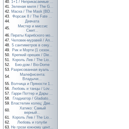
40.
1+1 / Неприкасаемые ...
41.
Зеленая миля / The G...
42.
Маска / The Mask [BD...
43.
Форсаж 8 / The Fate ...
44.
Девчата
Мистер и миссис
45.
Смит...
46.
Пираты Карибского мо...
47.
Человек-муравей / An...
48.
5 сантиметров в секу...
49.
Рик и Морти (1 сезон...
50.
Крепкий орешек / Die...
51.
Король Лев / The Lio...
52.
Био-дом / Bio-Dome
53.
Разрисованная вуаль ...
Малефисента:
54.
Владычи...
55.
Волчица и Пряности 1...
56.
Любовь и танцы / Lov...
57.
Гарри Поттер и Дары ...
58.
Гладиатор / Gladiato...
59.
Властелин колец: Две...
Хатико: Самый
60.
верный...
61.
Король Лев / The Lio...
62.
Любовь и голуби
63.
Не грози южному цент...