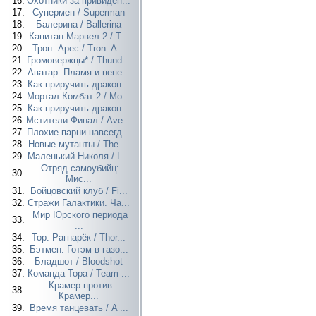
16.
Охотники за привиден...
17.
Супермен / Superman
18.
Балерина / Ballerina
19.
Капитан Марвел 2 / T...
20.
Трон: Арес / Tron: A...
21.
Громовержцы* / Thund...
22.
Аватар: Пламя и пепе...
23.
Как приручить дракон...
24.
Мортал Комбат 2 / Mo...
25.
Как приручить дракон...
26.
Мстители Финал / Ave...
27.
Плохие парни навсегд...
28.
Новые мутанты / The ...
29.
Маленький Николя / L...
Отряд самоубийц:
30.
Мис...
31.
Бойцовский клуб / Fi...
32.
Стражи Галактики. Ча...
Мир Юрского периода
33.
...
34.
Тор: Рагнарёк / Thor...
35.
Бэтмен: Готэм в газо...
36.
Бладшот / Bloodshot
37.
Команда Тора / Team ...
Крамер против
38.
Крамер...
39.
Время танцевать / A ...