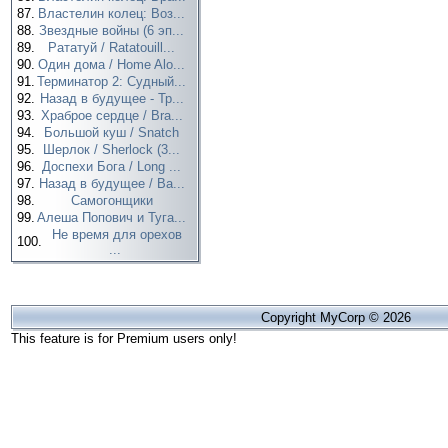
87.
Властелин колец: Воз...
88.
Звездные войны (6 эп...
89.
Рататуй / Ratatouill...
90.
Один дома / Home Alo...
91.
Терминатор 2: Судный...
92.
Назад в будущее - Тр...
93.
Храброе сердце / Bra...
94.
Большой куш / Snatch
95.
Шерлок / Sherlock (3...
96.
Доспехи Бога / Long ...
97.
Назад в будущее / Ba...
98.
Самогонщики
99.
Алеша Попович и Туга...
Не время для орехов
100.
...
Copyright MyCorp © 2026
This feature is for Premium users only!