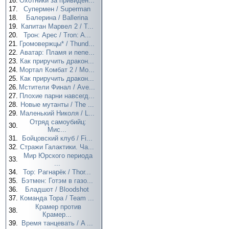
16.
Охотники за привиден...
17.
Супермен / Superman
18.
Балерина / Ballerina
19.
Капитан Марвел 2 / T...
20.
Трон: Арес / Tron: A...
21.
Громовержцы* / Thund...
22.
Аватар: Пламя и пепе...
23.
Как приручить дракон...
24.
Мортал Комбат 2 / Mo...
25.
Как приручить дракон...
26.
Мстители Финал / Ave...
27.
Плохие парни навсегд...
28.
Новые мутанты / The ...
29.
Маленький Николя / L...
Отряд самоубийц:
30.
Мис...
31.
Бойцовский клуб / Fi...
32.
Стражи Галактики. Ча...
Мир Юрского периода
33.
...
34.
Тор: Рагнарёк / Thor...
35.
Бэтмен: Готэм в газо...
36.
Бладшот / Bloodshot
37.
Команда Тора / Team ...
Крамер против
38.
Крамер...
39.
Время танцевать / A ...