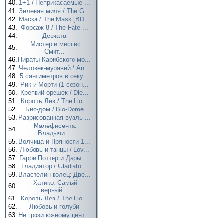
40.
1+1 / Неприкасаемые ...
41.
Зеленая миля / The G...
42.
Маска / The Mask [BD...
43.
Форсаж 8 / The Fate ...
44.
Девчата
Мистер и миссис
45.
Смит...
46.
Пираты Карибского мо...
47.
Человек-муравей / An...
48.
5 сантиметров в секу...
49.
Рик и Морти (1 сезон...
50.
Крепкий орешек / Die...
51.
Король Лев / The Lio...
52.
Био-дом / Bio-Dome
53.
Разрисованная вуаль ...
Малефисента:
54.
Владычи...
55.
Волчица и Пряности 1...
56.
Любовь и танцы / Lov...
57.
Гарри Поттер и Дары ...
58.
Гладиатор / Gladiato...
59.
Властелин колец: Две...
Хатико: Самый
60.
верный...
61.
Король Лев / The Lio...
62.
Любовь и голуби
63.
Не грози южному цент...