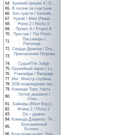
64.
Крепкий орешек 4 / D...
65.
В погоне за счастьем...
66.
Без чувств / Sensele...
67.
Чужой / Alien (Режис...
68.
Рокки 2 / Rocky II
69.
Проект А / Project A
70.
Престиж / The Presti...
Пассажиры /
71.
Passenge...
72.
Сердце Дракона / Dra...
Приключения Петрова
73.
...
74.
Судья/The Judge
75.
Оружейный барон / Lo...
76.
Рэмпейдж / Rampage
77.
Мег: Монстр глубины ...
78.
2036 возрождение nex...
79.
Команда Тора. Часть ...
Оптом дешевле /
80.
Chea...
81.
Байкеры (Biker Boyz)...
82.
Флика 2 / Flicka 2
83.
Он – дракон
84.
Команда Дэррила / Te...
Безграничный
85.
Бэтмен:...
86.
Властелин колец: Бра...