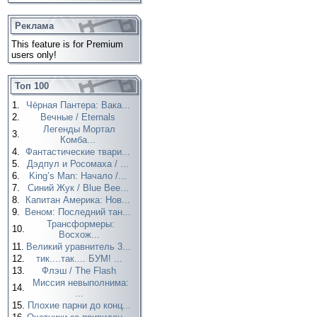
Реклама
This feature is for Premium
users only!
Топ 100
1.
Чёрная Пантера: Вака...
2.
Вечные / Eternals
Легенды Мортал
3.
Комба...
4.
Фантастические твари...
5.
Дэдпул и Росомаха / ...
6.
King’s Man: Начало /...
7.
Синий Жук / Blue Bee...
8.
Капитан Америка: Нов...
9.
Веном: Последний тан...
Трансформеры:
10.
Восхож...
11.
Великий уравнитель 3...
12.
тик....так.... БУМ! ...
13.
Флэш / The Flash
Миссия невыполнима:
14.
...
15.
Плохие парни до конц...