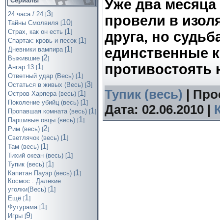
Сериалы
Уже два месяца
3
24 часа / 24
[
]
провели в изоля
10
Тайны Смолвиля
[
]
1
Страх, как он есть
[
]
друга, но судьб
1
Спартак: кровь и песок
[
]
1
единственные к
Дневники вампира
[
]
2
Выжившие
[
]
противостоять 
1
Ангар 13
[
]
1
Ответный удар (Весь)
[
]
3
Остаться в живых (Весь)
[
]
Тупик (весь)
| Про
1
Остров Харпера (весь)
[
]
1
Поколение убийц (весь)
[
]
Дата:
02.06.2010
|
1
Пропавшая комната (весь)
[
]
1
Паршивые овцы (весь)
[
]
2
Рим (весь)
[
]
1
Светлячок (весь)
[
]
1
Там (весь)
[
]
1
Тихий океан (весь)
[
]
1
Тупик (весь)
[
]
1
Капитан Пауэр (весь)
[
]
Космос : Далекие
1
уголки(Весь)
[
]
1
Ещё
[
]
1
Футурама
[
]
9
Игры
[
]