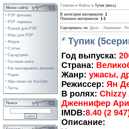
Главная
»
Файлы
» Тупик (весь)
Меню сайта
В категории материалов
:
1
PSP фильмы
Показано материалов
:
1-1
PSP сериалы
Сортировать по
:
Дате
·
Названию
·
Ре
Разное для PSP
Игры для PSP
Тупик (5серий
Форум
Статьи
Год выпуска:
20
Саундтреки
Гостевая книга
Страна:
Велико
Как выкладывать фильмы
Жанр:
ужасы, д
Радио
Наш канал на YouTube
Режиссер:
Ян Д
Тесты
В ролях:
Chizzy
Дженнифер Арие
Поиск
IMDB:
8.40 (2 947
Описание: