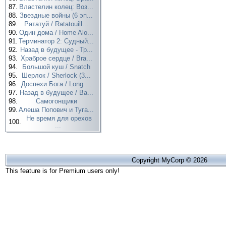
87.
Властелин колец: Воз...
88.
Звездные войны (6 эп...
89.
Рататуй / Ratatouill...
90.
Один дома / Home Alo...
91.
Терминатор 2: Судный...
92.
Назад в будущее - Тр...
93.
Храброе сердце / Bra...
94.
Большой куш / Snatch
95.
Шерлок / Sherlock (3...
96.
Доспехи Бога / Long ...
97.
Назад в будущее / Ba...
98.
Самогонщики
99.
Алеша Попович и Туга...
Не время для орехов
100.
...
Copyright MyCorp © 2026
This feature is for Premium users only!