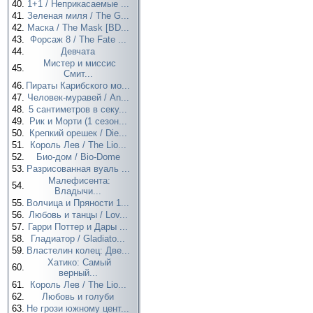
40.
1+1 / Неприкасаемые ...
41.
Зеленая миля / The G...
42.
Маска / The Mask [BD...
43.
Форсаж 8 / The Fate ...
44.
Девчата
Мистер и миссис
45.
Смит...
46.
Пираты Карибского мо...
47.
Человек-муравей / An...
48.
5 сантиметров в секу...
49.
Рик и Морти (1 сезон...
50.
Крепкий орешек / Die...
51.
Король Лев / The Lio...
52.
Био-дом / Bio-Dome
53.
Разрисованная вуаль ...
Малефисента:
54.
Владычи...
55.
Волчица и Пряности 1...
56.
Любовь и танцы / Lov...
57.
Гарри Поттер и Дары ...
58.
Гладиатор / Gladiato...
59.
Властелин колец: Две...
Хатико: Самый
60.
верный...
61.
Король Лев / The Lio...
62.
Любовь и голуби
63.
Не грози южному цент...