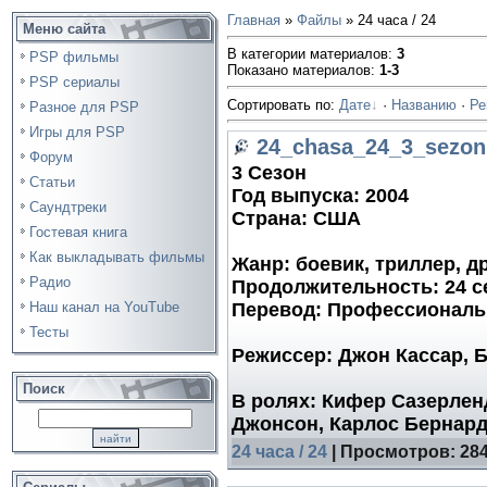
Главная
»
Файлы
» 24 часа / 24
Меню сайта
В категории материалов
:
3
PSP фильмы
Показано материалов
:
1-3
PSP сериалы
Сортировать по
:
Дате
·
Названию
·
Ре
Разное для PSP
Игры для PSP
24_chasa_24_3_sezon
Форум
3 Сезон
Статьи
Год выпуска: 2004
Саундтреки
Страна: США
Гостевая книга
Как выкладывать фильмы
Жанр: боевик, триллер, д
Радио
Продолжительность: 24 се
Перевод: Профессиональ
Наш канал на YouTube
Тесты
Режиссер: Джон Кассар, 
Поиск
В ролях: Кифер Сазерленд
Джонсон, Карлос Бернард
24 часа / 24
| Просмотров: 2847