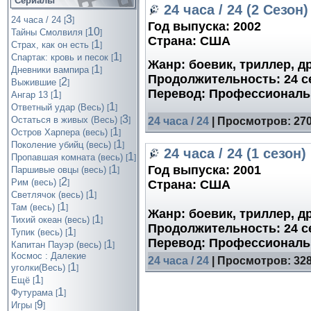
Сериалы
24 часа / 24 (2 Сезон)
3
24 часа / 24
[
]
Год выпуска:
2002
10
Тайны Смолвиля
[
]
Страна:
США
1
Страх, как он есть
[
]
1
Спартак: кровь и песок
[
]
Жанр:
боевик, триллер, д
1
Дневники вампира
[
]
Продолжительность:
24 с
2
Выжившие
[
]
Перевод:
Профессиональн
1
Ангар 13
[
]
1
Ответный удар (Весь)
[
]
3
24 часа / 24
| Просмотров: 2707
Остаться в живых (Весь)
[
]
1
Остров Харпера (весь)
[
]
1
Поколение убийц (весь)
[
]
24 часа / 24 (1 сезон)
1
Пропавшая комната (весь)
[
]
Год выпуска:
2001
1
Паршивые овцы (весь)
[
]
2
Рим (весь)
Страна:
США
[
]
1
Светлячок (весь)
[
]
1
Там (весь)
[
]
Жанр:
боевик, триллер, д
1
Тихий океан (весь)
[
]
Продолжительность:
24 с
1
Тупик (весь)
[
]
Перевод:
Профессиональн
1
Капитан Пауэр (весь)
[
]
Космос : Далекие
24 часа / 24
| Просмотров: 3287
1
уголки(Весь)
[
]
1
Ещё
[
]
1
Футурама
[
]
9
Игры
[
]