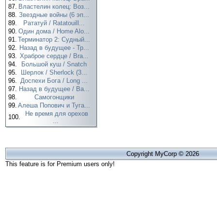
87.
Властелин колец: Воз...
88.
Звездные войны (6 эп...
89.
Рататуй / Ratatouill...
90.
Один дома / Home Alo...
91.
Терминатор 2: Судный...
92.
Назад в будущее - Тр...
93.
Храброе сердце / Bra...
94.
Большой куш / Snatch
95.
Шерлок / Sherlock (3...
96.
Доспехи Бога / Long ...
97.
Назад в будущее / Ba...
98.
Самогонщики
99.
Алеша Попович и Туга...
Не время для орехов
100.
...
Copyright MyCorp © 2026
This feature is for Premium users only!