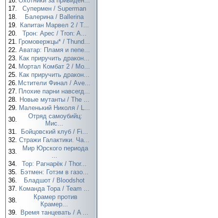
16.
Охотники за привиден...
17.
Супермен / Superman
18.
Балерина / Ballerina
19.
Капитан Марвел 2 / T...
20.
Трон: Арес / Tron: A...
21.
Громовержцы* / Thund...
22.
Аватар: Пламя и пепе...
23.
Как приручить дракон...
24.
Мортал Комбат 2 / Mo...
25.
Как приручить дракон...
26.
Мстители Финал / Ave...
27.
Плохие парни навсегд...
28.
Новые мутанты / The ...
29.
Маленький Николя / L...
Отряд самоубийц:
30.
Мис...
31.
Бойцовский клуб / Fi...
32.
Стражи Галактики. Ча...
Мир Юрского периода
33.
...
34.
Тор: Рагнарёк / Thor...
35.
Бэтмен: Готэм в газо...
36.
Бладшот / Bloodshot
37.
Команда Тора / Team ...
Крамер против
38.
Крамер...
39.
Время танцевать / A ...