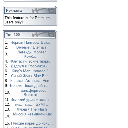
Реклама
This feature is for Premium
users only!
Топ 100
1.
Чёрная Пантера: Вака...
2.
Вечные / Eternals
Легенды Мортал
3.
Комба...
4.
Фантастические твари...
5.
Дэдпул и Росомаха / ...
6.
King’s Man: Начало /...
7.
Синий Жук / Blue Bee...
8.
Капитан Америка: Нов...
9.
Веном: Последний тан...
Трансформеры:
10.
Восхож...
11.
Великий уравнитель 3...
12.
тик....так.... БУМ! ...
13.
Флэш / The Flash
Миссия невыполнима:
14.
...
15.
Плохие парни до конц...