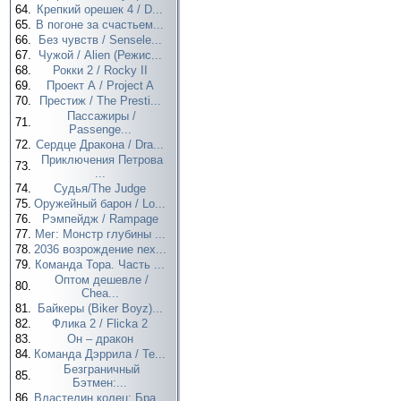
64.
Крепкий орешек 4 / D...
65.
В погоне за счастьем...
66.
Без чувств / Sensele...
67.
Чужой / Alien (Режис...
68.
Рокки 2 / Rocky II
69.
Проект А / Project A
70.
Престиж / The Presti...
Пассажиры /
71.
Passenge...
72.
Сердце Дракона / Dra...
Приключения Петрова
73.
...
74.
Судья/The Judge
75.
Оружейный барон / Lo...
76.
Рэмпейдж / Rampage
77.
Мег: Монстр глубины ...
78.
2036 возрождение nex...
79.
Команда Тора. Часть ...
Оптом дешевле /
80.
Chea...
81.
Байкеры (Biker Boyz)...
82.
Флика 2 / Flicka 2
83.
Он – дракон
84.
Команда Дэррила / Te...
Безграничный
85.
Бэтмен:...
86.
Властелин колец: Бра...