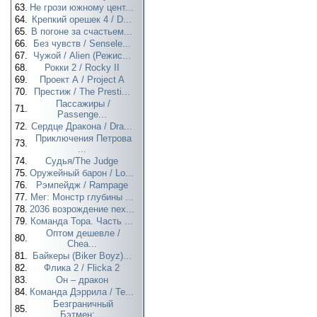
63.
Не грози южному цент...
64.
Крепкий орешек 4 / D...
65.
В погоне за счастьем...
66.
Без чувств / Sensele...
67.
Чужой / Alien (Режис...
68.
Рокки 2 / Rocky II
69.
Проект А / Project A
70.
Престиж / The Presti...
Пассажиры /
71.
Passenge...
72.
Сердце Дракона / Dra...
Приключения Петрова
73.
...
74.
Судья/The Judge
75.
Оружейный барон / Lo...
76.
Рэмпейдж / Rampage
77.
Мег: Монстр глубины ...
78.
2036 возрождение nex...
79.
Команда Тора. Часть ...
Оптом дешевле /
80.
Chea...
81.
Байкеры (Biker Boyz)...
82.
Флика 2 / Flicka 2
83.
Он – дракон
84.
Команда Дэррила / Te...
Безграничный
85.
Бэтмен:...