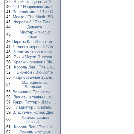
39.
Время танцевать / A ...
40.
1+1 / Неприкасаемые ...
41.
Зеленая миля / The G...
42.
Маска / The Mask [BD...
43.
Форсаж 8 / The Fate ...
44.
Девчата
Мистер и миссис
45.
Смит...
46.
Пираты Карибского мо...
47.
Человек-муравей / An...
48.
5 сантиметров в секу...
49.
Рик и Морти (1 сезон...
50.
Крепкий орешек / Die...
51.
Король Лев / The Lio...
52.
Био-дом / Bio-Dome
53.
Разрисованная вуаль ...
Малефисента:
54.
Владычи...
55.
Волчица и Пряности 1...
56.
Любовь и танцы / Lov...
57.
Гарри Поттер и Дары ...
58.
Гладиатор / Gladiato...
59.
Властелин колец: Две...
Хатико: Самый
60.
верный...
61.
Король Лев / The Lio...
62.
Любовь и голуби