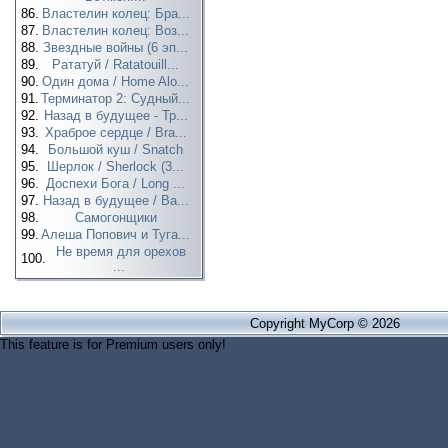
86.
Властелин колец: Бра...
87.
Властелин колец: Воз...
88.
Звездные войны (6 эп...
89.
Рататуй / Ratatouill...
90.
Один дома / Home Alo...
91.
Терминатор 2: Судный...
92.
Назад в будущее - Тр...
93.
Храброе сердце / Bra...
94.
Большой куш / Snatch
95.
Шерлок / Sherlock (3...
96.
Доспехи Бога / Long ...
97.
Назад в будущее / Ba...
98.
Самогонщики
99.
Алеша Попович и Туга...
Не время для орехов
100.
...
Copyright MyCorp © 2026
This feature is for Premium users only!