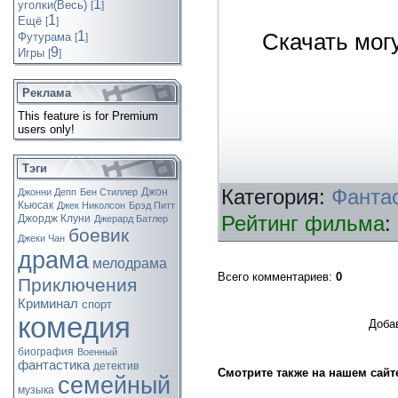
1
уголки(Весь)
[
]
1
Ещё
[
]
1
Скачать мог
Футурама
[
]
9
Игры
[
]
Реклама
This feature is for Premium
users only!
Тэги
Джон
Категория:
Фанта
Джонни Депп
Бен Стиллер
Кьюсак
Джек Николсон
Брэд Питт
Джордж Клуни
Рейтинг фильма
:
Джерард Батлер
боевик
Джеки Чан
драма
мелодрама
Всего комментариев
:
0
Приключения
Криминал
спорт
комедия
Доба
биография
Военный
фантастика
детектив
Смотрите также на нашем сайт
семейный
музыка