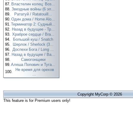
87.
Властелин колец: Воз...
88.
Звездные войны (6 эп...
89.
Рататуй / Ratatouill...
90.
Один дома / Home Alo...
91.
Терминатор 2: Судный...
92.
Назад в будущее - Тр...
93.
Храброе сердце / Bra...
94.
Большой куш / Snatch
95.
Шерлок / Sherlock (3...
96.
Доспехи Бога / Long ...
97.
Назад в будущее / Ba...
98.
Самогонщики
99.
Алеша Попович и Туга...
Не время для орехов
100.
...
Copyright MyCorp © 2026
This feature is for Premium users only!