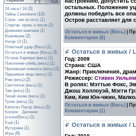
настроению, допустить со
Сериалы
остальных. Положение у
3
24 часа / 24
[
]
должны победить все опас
10
Тайны Смолвиля
[
]
1
Остров расставляет для с
Страх, как он есть
[
]
1
Спартак: кровь и песок
[
]
1
Дневники вампира
[
]
Остаться в живых (Весь)
| Пр
2
Выжившие
[
]
Комментарии (6)
1
Ангар 13
[
]
1
Ответный удар (Весь)
[
]
Остаться в живых / 
3
Остаться в живых (Весь)
[
]
1
Остров Харпера (весь)
Год:
2009
[
]
1
Поколение убийц (весь)
[
]
Страна:
США
1
Пропавшая комната (весь)
[
]
Жанр:
Приключения, драма
1
Паршивые овцы (весь)
[
]
Режиссер:
Стивен Уильямс
2
Рим (весь)
[
]
В ролях:
Мэттью Фокс, Эв
1
Светлячок (весь)
[
]
Джош Холлоуэй, Мэгги Гр
1
Там (весь)
[
]
1
Тихий океан (весь)
Ким, Ким Юн-чжин, Малко
[
]
1
Тупик (весь)
[
]
Остаться в живых (Весь)
| Пр
1
Капитан Пауэр (весь)
[
]
Комментарии (1)
Космос : Далекие
1
уголки(Весь)
[
]
1
Ещё
[
]
Остаться в живых / 
1
Футурама
[
]
9
Игры
[
]