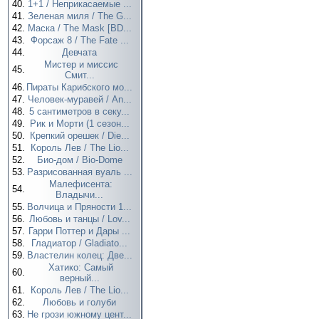
40.
1+1 / Неприкасаемые ...
41.
Зеленая миля / The G...
42.
Маска / The Mask [BD...
43.
Форсаж 8 / The Fate ...
44.
Девчата
Мистер и миссис
45.
Смит...
46.
Пираты Карибского мо...
47.
Человек-муравей / An...
48.
5 сантиметров в секу...
49.
Рик и Морти (1 сезон...
50.
Крепкий орешек / Die...
51.
Король Лев / The Lio...
52.
Био-дом / Bio-Dome
53.
Разрисованная вуаль ...
Малефисента:
54.
Владычи...
55.
Волчица и Пряности 1...
56.
Любовь и танцы / Lov...
57.
Гарри Поттер и Дары ...
58.
Гладиатор / Gladiato...
59.
Властелин колец: Две...
Хатико: Самый
60.
верный...
61.
Король Лев / The Lio...
62.
Любовь и голуби
63.
Не грози южному цент...