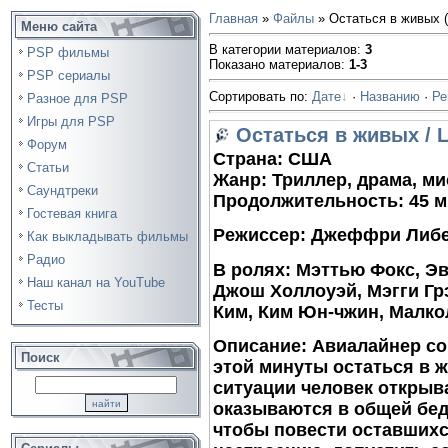
Главная
»
Файлы
» Остаться в живых 
Меню сайта
В категории материалов
:
3
PSP фильмы
Показано материалов
:
1-3
PSP сериалы
Сортировать по
:
Дате
·
Названию
·
Ре
Разное для PSP
Игры для PSP
Остаться в живых / L
Форум
Страна:
США
Статьи
Жанр:
Триллер, драма, ми
Саундтреки
Продолжительность:
45 м
Гостевая книга
Режиссер:
Джеффри Либе
Как выкладывать фильмы
Радио
В ролях:
Мэттью Фокс, Эв
Наш канал на YouTube
Джош Холлоуэй, Мэгги Гр
Тесты
Ким, Ким Юн-чжин, Малко
Описание:
Авиалайнер сов
Поиск
этой минуты остаться в 
ситуации человек открыва
оказываются в общей беде
чтобы повести оставшихс