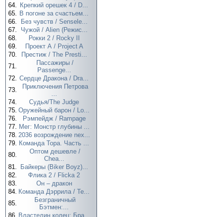
64.
Крепкий орешек 4 / D...
65.
В погоне за счастьем...
66.
Без чувств / Sensele...
67.
Чужой / Alien (Режис...
68.
Рокки 2 / Rocky II
69.
Проект А / Project A
70.
Престиж / The Presti...
Пассажиры /
71.
Passenge...
72.
Сердце Дракона / Dra...
Приключения Петрова
73.
...
74.
Судья/The Judge
75.
Оружейный барон / Lo...
76.
Рэмпейдж / Rampage
77.
Мег: Монстр глубины ...
78.
2036 возрождение nex...
79.
Команда Тора. Часть ...
Оптом дешевле /
80.
Chea...
81.
Байкеры (Biker Boyz)...
82.
Флика 2 / Flicka 2
83.
Он – дракон
84.
Команда Дэррила / Te...
Безграничный
85.
Бэтмен:...
86.
Властелин колец: Бра...