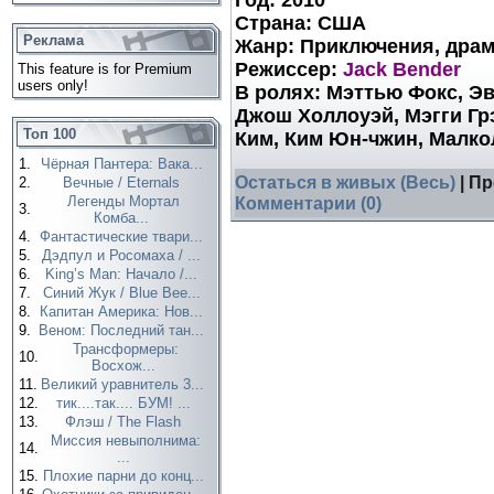
Год:
2010
Страна:
США
Реклама
Жанр:
Приключения, драма
Режиссер:
Jack Bender
This feature is for Premium
users only!
В ролях:
Мэттью Фокс, Эв
Джош Холлоуэй, Мэгги Гр
Топ 100
Ким, Ким Юн-чжин, Малко
1.
Чёрная Пантера: Вака...
Остаться в живых (Весь)
| Пр
2.
Вечные / Eternals
Комментарии (0)
Легенды Мортал
3.
Комба...
4.
Фантастические твари...
5.
Дэдпул и Росомаха / ...
6.
King’s Man: Начало /...
7.
Синий Жук / Blue Bee...
8.
Капитан Америка: Нов...
9.
Веном: Последний тан...
Трансформеры:
10.
Восхож...
11.
Великий уравнитель 3...
12.
тик....так.... БУМ! ...
13.
Флэш / The Flash
Миссия невыполнима:
14.
...
15.
Плохие парни до конц...