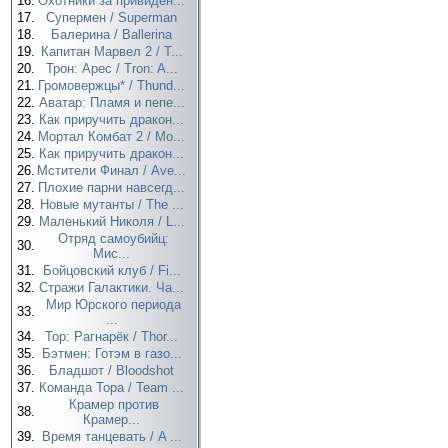
16.
Охотники за привиден...
17.
Супермен / Superman
18.
Балерина / Ballerina
19.
Капитан Марвел 2 / T...
20.
Трон: Арес / Tron: A...
21.
Громовержцы* / Thund...
22.
Аватар: Пламя и пепе...
23.
Как приручить дракон...
24.
Мортал Комбат 2 / Mo...
25.
Как приручить дракон...
26.
Мстители Финал / Ave...
27.
Плохие парни навсегд...
28.
Новые мутанты / The ...
29.
Маленький Николя / L...
Отряд самоубийц:
30.
Мис...
31.
Бойцовский клуб / Fi...
32.
Стражи Галактики. Ча...
Мир Юрского периода
33.
...
34.
Тор: Рагнарёк / Thor...
35.
Бэтмен: Готэм в газо...
36.
Бладшот / Bloodshot
37.
Команда Тора / Team ...
Крамер против
38.
Крамер...
39.
Время танцевать / A ...